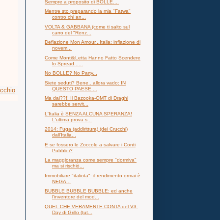
Sempre a proposito di BOLLE....
Mentre sto preparando la mia "Fatwa"
contro chi an...
VOLTA & GABBANA (come ti salto sul
carro del "Renz...
Deflazione Mon Amour...Italia: inflazione di
novem...
Come Monti&Letta Hanno Fatto Scendere
lo Spread......
No BOLLE? No Party...
Siete seduti? Bene...allora vado: IN
QUESTO PAESE ...
ecchio
Ma dai??!! Il Bazooka-OMT di Draghi
sarebbe servit...
L'Italia è SENZA ALCUNA SPERANZA!
L'ultima prova s...
2014: Fuga (addirittura) (dei Crucchi)
dall'Italia...
E se fossero le Zoccole a salvare i Conti
Pubblici?
La maggioranza come sempre "dormiva"
ma si rischiò...
Immobiliare "italiota": il rendimento ormai è
NEGA...
BUBBLE BUBBLE BUBBLE: ed anche
l'inventore del mod...
QUEL CHE VERAMENTE CONTA del V3-
Day di Grillo (tut...