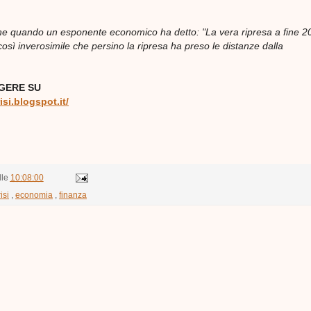
 che quando un esponente economico ha detto: "La vera ripresa a fine 2
osì inverosimile che persino la ripresa ha preso le distanze dalla
GERE SU
isi.blogspot.it/
lle
10:08:00
isi
,
economia
,
finanza