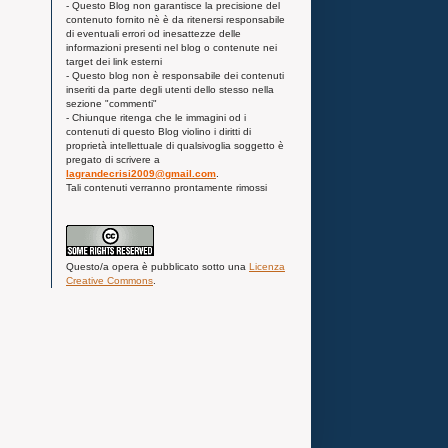
- Questo Blog non garantisce la precisione del
contenuto fornito nè è da ritenersi responsabile
di eventuali errori od inesattezze delle
informazioni presenti nel blog o contenute nei
target dei link esterni
- Questo blog non è responsabile dei contenuti
inseriti da parte degli utenti dello stesso nella
sezione "commenti"
- Chiunque ritenga che le immagini od i
contenuti di questo Blog violino i diritti di
proprietà intellettuale di qualsivoglia soggetto è
pregato di scrivere a
lagrandecrisi2009@gmail.com
.
Tali contenuti verranno prontamente rimossi
Questo/a
opera
è pubblicato sotto una
Licenza
Creative Commons
.