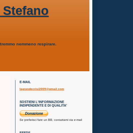
 Stefano
 potremmo nemmeno respirare.
E-MAIL
lagrandecrisi2009@gmail.com
SOSTIENI L'INFORMAZIONE
INDIPENDENTE E DI QUALITA'
Se preferisci fare un BB, contattami via e-mail
FEEDS