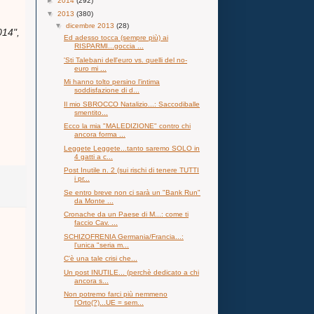
►
2014
(292)
▼
2013
(380)
▼
dicembre 2013
(28)
014",
Ed adesso tocca (sempre più) ai
RISPARMI...goccia ...
'Sti Talebani dell'euro vs. quelli del no-
euro mi ...
Mi hanno tolto persino l'intima
soddisfazione di d...
Il mio SBROCCO Natalizio...: Saccodiballe
smentito...
Ecco la mia "MALEDIZIONE" contro chi
ancora forma ...
Leggete Leggete...tanto saremo SOLO in
4 gatti a c...
Post Inutile n. 2 (sui rischi di tenere TUTTI
i pr...
Se entro breve non ci sarà un "Bank Run"
da Monte ...
Cronache da un Paese di M...: come ti
faccio Cav. ...
SCHIZOFRENIA Germania/Francia...:
l'unica "seria m...
C'è una tale crisi che...
Un post INUTILE... (perchè dedicato a chi
ancora s...
Non potremo farci più nemmeno
l'Orto(?)...UE = sem...