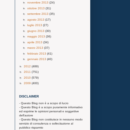
►
novembre 2013
(24)
►
ottobre 2013
(31)
►
settembre 2013
(35)
►
agosto 2013
(17)
►
luglio 2013
(27)
►
giugno 2013
(30)
►
maggio 2013
(36)
►
aprile 2013
(34)
►
marzo 2013
(37)
►
febbraio 2013
(41)
►
gennaio 2013
(40)
►
2012
(489)
►
2011
(751)
►
2010
(579)
►
2009
(400)
DISCLAIMER
- Questo Blog non è a scopo di lucro
- Questo Blog è a scopo puramente informativo
ed esprime le opinioni personali e soggettive
dell'autore
- Questo Blog non costituisce in nessuno modo
servizio di consulenza o sollecitazione al
pubblico risparmio