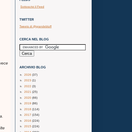
Sottoscrivi il Feed
TWITTER
Tweets di @grandebluff
CERCA NEL BLOG
nvece
ARCHIVIO BLOG
►
2026
(37)
►
2023
(1)
►
2022
(3)
►
2021
(25)
►
2020
(66)
►
2019
(86)
►
2018
(114)
►
2017
(154)
a.
►
2016
(224)
►
2015
(224)
lte