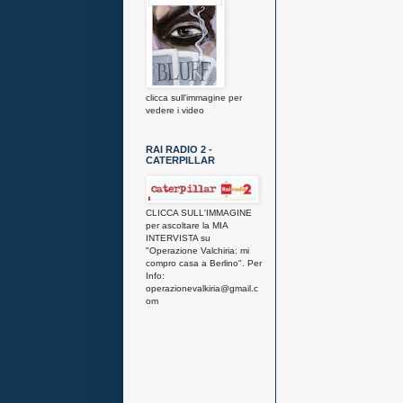
clicca sull'immagine per
vedere i video
RAI RADIO 2 -
CATERPILLAR
CLICCA SULL'IMMAGINE
per ascoltare la MIA
INTERVISTA su
"Operazione Valchiria: mi
compro casa a Berlino". Per
Info:
operazionevalkiria@gmail.c
om