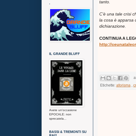
tanto.
.
C'è una tale crisi
la cosa è apparsa c
dichiarazione.
CONTINUA A LEG
http://ceunatalecr
.
IL GRANDE BLUFF
.
a
Etichette:
aforisma
,
cr
Avete un'occasione
EPOCALE: non
sprecatela...
BASSI & TREMONTI SU
RAI2