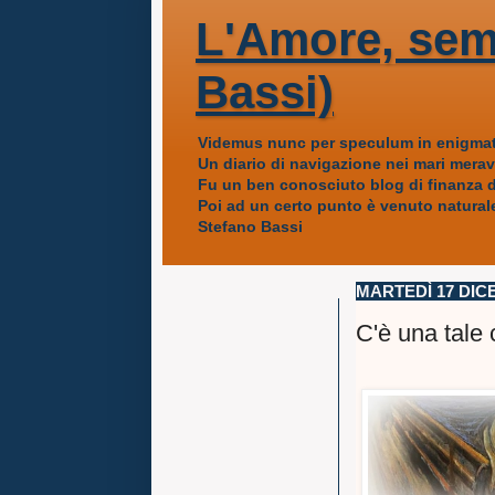
L'Amore, sem
Bassi)
Videmus nunc per speculum in enigmat
Un diario di navigazione nei mari mera
Fu un ben conosciuto blog di finanza da
Poi ad un certo punto è venuto naturale
Stefano Bassi
MARTEDÌ 17 DIC
C'è una tale c