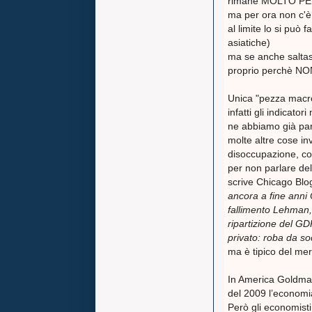
rimane MOLTO PE
ma per ora non c'è 
al limite lo si può 
asiatiche)
ma se anche saltas
proprio perchè NON
Unica "pezza macro
infatti gli indicator
ne abbiamo già par
molte altre cose i
disoccupazione, con
per non parlare del
scrive Chicago Blo
ancora a fine anni 
fallimento Lehman, p
ripartizione del GD
privato: roba da s
ma è tipico del mer
In America Goldma
del 2009 l’economi
Però gli economist