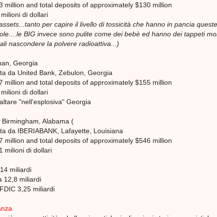
3 million and total deposits of approximately $130 million
ilioni di dollari
assets...tanto per capire il livello di tossicità che hanno in pancia quest
le....le BIG invece sono pulite come dei bebè ed hanno dei tappeti mo
ali nascondere la polvere radioattiva...)
nan, Georgia
ata da United Bank, Zebulon, Georgia
7 million and total deposits of approximately $155 million
ilioni di dollari
ltare "nell'esplosiva" Georgia
, Birmingham, Alabama (
ata da IBERIABANK, Lafayette, Louisiana
7 million and total deposits of approximately $546 million
milioni di dollari
14 miliardi
a 12,8 miliardi
 FDIC 3,25 miliardi
anza