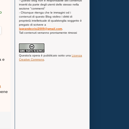
- Questo blog non è responsabile dei contenuti
inseriti da parte degli utenti dello stesso nella
sezione "commenti"
o
- Chiunque ritenga che le immagini od i
contenuti di questo Blog violino i diritti di
proprietà intellettuale di qualsivoglia soggetto è
pregato di scrivere a
lagrandecrisi2009@gmail.com
.
Tali contenuti verranno prontamente rimossi
Questo/a
opera
è pubblicato sotto una
Licenza
a e
Creative Commons
.
a
 bene