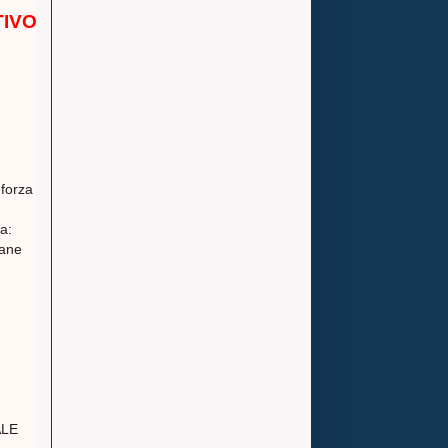
TIVO
 forza
a:
mane
ALE