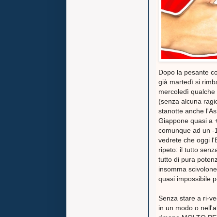
Dopo la pesante co
già martedì si rimb
mercoledì qualche 
(senza alcuna ragio
stanotte anche l'As
Giappone quasi a +
comunque ad un -
vedrete che oggi l
ripeto: il tutto sen
tutto di pura pote
insomma scivolone 
quasi impossibile p
Senza stare a ri-ve
in un modo o nel