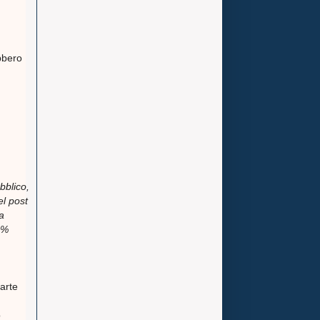
bbero
bblico,
el post
la
5%
arte
o