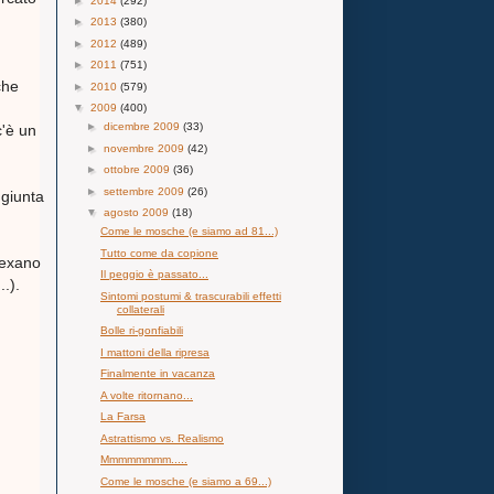
►
2014
(292)
►
2013
(380)
►
2012
(489)
►
2011
(751)
che
►
2010
(579)
▼
2009
(400)
►
dicembre 2009
(33)
c'è un
►
novembre 2009
(42)
►
ottobre 2009
(36)
►
settembre 2009
(26)
 giunta
▼
agosto 2009
(18)
Come le mosche (e siamo ad 81...)
Tutto come da copione
texano
Il peggio è passato...
.).
Sintomi postumi & trascurabili effetti
collaterali
Bolle ri-gonfiabili
I mattoni della ripresa
Finalmente in vacanza
A volte ritornano...
La Farsa
Astrattismo vs. Realismo
Mmmmmmmm.....
Come le mosche (e siamo a 69...)