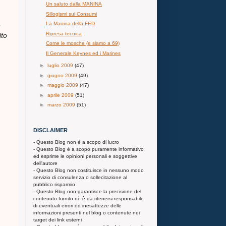
Un saluto dalla MANINA
Sillogismi sui Consumi
La Manina della FED
e
Ripresa tecnica
lto
Come le mosche (e siamo a 69)
Il Generale Keynes ed i Marines
►
luglio 2009
(47)
►
giugno 2009
(49)
►
maggio 2009
(47)
►
aprile 2009
(51)
►
marzo 2009
(51)
DISCLAIMER
- Questo Blog non è a scopo di lucro
- Questo Blog è a scopo puramente informativo
ed esprime le opinioni personali e soggettive
dell'autore
- Questo Blog non costituisce in nessuno modo
servizio di consulenza o sollecitazione al
pubblico risparmio
- Questo Blog non garantisce la precisione del
contenuto fornito nè è da ritenersi responsabile
di eventuali errori od inesattezze delle
informazioni presenti nel blog o contenute nei
target dei link esterni