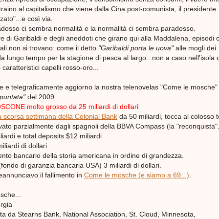
il traino al capitalismo che viene dalla Cina post-comunista, il presidente
to"...e così via.
aradosso ci sembra normalità e la normalità ci sembra paradosso.
re di Garibaldi e degli aneddoti che girano qui alla Maddalena, episodi 
ciali non si trovano: come il detto
"Garibaldi porta le uova"
alle mogli dei
da lungo tempo per la stagione di pesca al largo...non a caso nell'isola 
i caratteristici capelli rosso-oro...
 e telegraficamente aggiorno la nostra telenovelas "Come le mosche"
 puntata"
del 2009
CONE molto grosso da 25 miliardi di dollari
lla scorsa settimana della Colonial Bank
da 50 miliardi, tocca al colosso 
vato parzialmente dagli spagnoli della BBVA Compass (la "reconquista"..
iardi e total deposits $12 miliardi
iardi di dollari
mento bancario della storia americana in ordine di grandezza.
fondo di garanzia bancaria USA) 3 miliardi di dollari.
eannunciavo il fallimento in
Come le mosche (e siamo a 69...)
.
sche...
rgia
ta da Stearns Bank, National Association, St. Cloud, Minnesota,