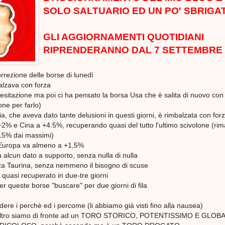
SOLO SALTUARIO ED UN PO' SBRIGA
GLI AGGIORNAMENTI QUOTIDIANI
RIPRENDERANNO DAL 7 SETTEMBRE
rrezione delle borse di lunedì
alzava con forza
esitazione ma poi ci ha pensato la borsa Usa che è salita di nuovo con
ne per farlo)
ia, che aveva dato tante delusioni in questi giorni, è rimbalzata con forz
2% e Cina a +4.5%, recuperando quasi del tutto l'ultimo scivolone (ri
15% dai massimi)
'Europa va almeno a +1,5%
za alcun dato a supporto, senza nulla di nulla
nza Taurina, senza nemmeno il bisogno di scuse
quasi recuperato in due-tre giorni
er queste borse "buscare" per due giorni di fila
dere i perchè ed i percome (li abbiamo già visti fino alla nausea)
l'altro siamo di fronte ad un TORO STORICO, POTENTISSIMO E GLOB