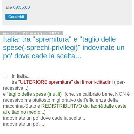
alle
09:55:00
Condividi
martedì 29 maggio 2012
Italia: tra "spremitura" e "taglio delle
spese(-sprechi-privilegi)" indovinate un
po' dove cade la scelta...
In Italia...
tra
"ULTERIORE spremitura" dei limoni-cittadini
(iper-
recessiva...)
e
"taglio delle spese (inutili)"
(che, se calibrato bene, NON è
recessivo ma piuttosto migliorativo dell'efficienza della
macchina-Stato
e REDISTRIBUTIVO dai ladri&dalle caste
al cittadino medio...
)
indovinate un po' dove cade la scelta...
indovinate un po'....