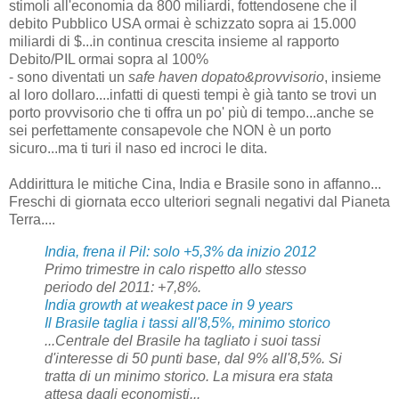
stimoli all'economia da 800 miliardi, fottendosene che il
debito Pubblico USA ormai è schizzato sopra ai 15.000
miliardi di $...in continua crescita insieme al rapporto
Debito/PIL ormai sopra al 100%
- sono diventati un
safe haven dopato&provvisorio
, insieme
al loro dollaro....infatti di questi tempi è già tanto se trovi un
porto provvisorio che ti offra un po' più di tempo...anche se
sei perfettamente consapevole che NON è un porto
sicuro...ma ti turi il naso ed incroci le dita.
Addirittura le mitiche Cina, India e Brasile sono in affanno...
Freschi di giornata ecco ulteriori segnali negativi dal Pianeta
Terra....
India, frena il Pil: solo +5,3% da inizio 2012
Primo trimestre in calo rispetto allo stesso
periodo del 2011: +7,8%.
India growth at weakest pace in 9 years
Il Brasile taglia i tassi all'8,5%, minimo storico
...Centrale del Brasile ha tagliato i suoi tassi
d'interesse di 50 punti base, dal 9% all'8,5%. Si
tratta di un minimo storico. La misura era stata
attesa dagli economisti...