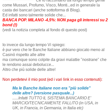
Ce lo raccontano da lungo tempo gente
come Mussari, Profumo, Visco, Monti...ed in generale la
casta dei bancari (anche sottoforma di Blog).
Ed infatti sono talmente solide che...
BANCA POP. MILANO -4,5%: NON paga gli interessi su 2
bond (!)
(vedi la notizia completa al fondo di questo post)
Io invece da lungo tempo Vi spiego:
è pur vero che le Banche Italiane abbiano giocato meno al
Casinò rispetto alle altre
ma comunque sono colpite da gravi malattie "nostrane" che
le rendono assai debolucce...
Altro che più solide delle altre!
Non perdetevi il mio post (ed i vari link in esso contenuti):
Ma le Banche italiane non era "più solide"
delle altre? (versione pasquale...)
......Infatti TUTTO IL SISTEMA BANCARIO E'
MARCIO/TECNICAMENTE FALLITO (in USA, in
UK, in Francia, in Germania, in Italia etc)