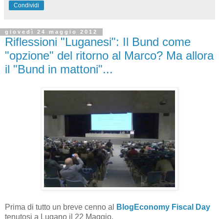
Condividi
giovedì 24 maggio 2012
Riflessioni "Luganesi": Il Bund come
"opzione" del ritorno al Marco? Ma allora
il "Bund in mattoni"...
Prima di tutto un breve cenno al
BlogEconomy Fiscal Day
tenutosi a Lugano il 22 Maggio.