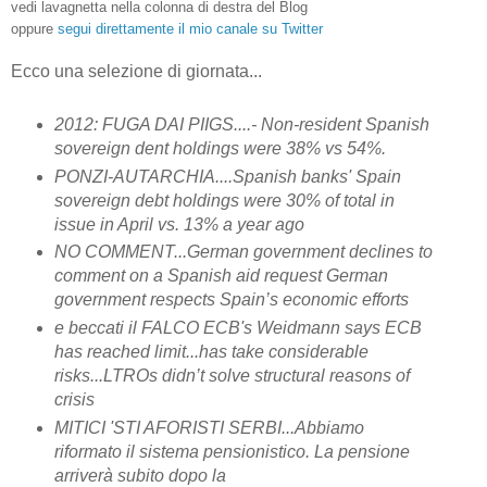
vedi lavagnetta nella colonna di destra del Blog
oppure
segui direttamente il mio canale su Twitter
Ecco una selezione di giornata...
2012: FUGA DAI PIIGS....- Non-resident Spanish
sovereign dent holdings were 38% vs 54%.
PONZI-AUTARCHIA....Spanish banks' Spain
sovereign debt holdings were 30% of total in
issue in April vs. 13% a year ago
NO COMMENT...German government declines to
comment on a Spanish aid request German
government respects Spain’s economic efforts
e beccati il FALCO ECB's Weidmann says ECB
has reached limit...has take considerable
risks...LTROs didn’t solve structural reasons of
crisis
MITICI 'STI AFORISTI SERBI...Abbiamo
riformato il sistema pensionistico. La pensione
arriverà subito dopo la