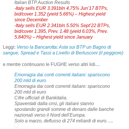
Italian BTP Auction Results
-Italy sells EUR 3.391bln 4.75% Jun’17 BTPs,
bid/cover 1.352 (yield 5.66%) – Highest yield
since December
-Italy sells EUR 2.341bln 5.50% Sept’22 BTPs,
bid/cover 1.395, Prev. 1.48 (yield 6.03%, Prev.
5.840%) – Highest yield since January
Leggi
:
Verso la Bancarotta: Asta sui BTP un Bagno di
sangue, Spread e Tassi a Livello di Berlusconi (il peggiore)
e mentre continuano le FUGHE verso altri lidi....
Emorragia dai conti correnti italiani: spariscono
200 mld di euro
Emorragia dai conti correnti italiani: spariscono
200 mld di euro
Cifre ufficiali di Bankitalia.
Spaventati dalla crisi, gli italiani stanno
spostando grandi somme di denaro dalle banche
nazionali verso il Nord dell'Europa.
Solo a marzo, deflusso di 274 miliardi di euro. ....