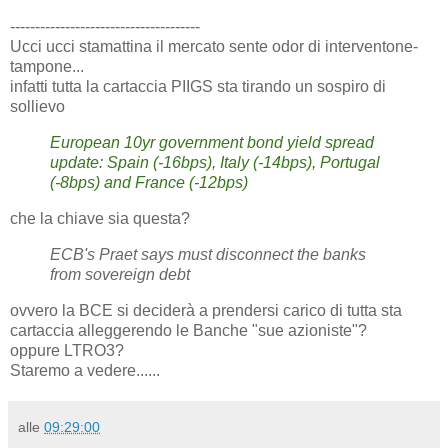
--------------------------------------
Ucci ucci stamattina il mercato sente odor di interventone-
tampone...
infatti tutta la cartaccia PIIGS sta tirando un sospiro di
sollievo
European 10yr government bond yield spread
update: Spain (-16bps), Italy (-14bps), Portugal
(-8bps) and France (-12bps)
che la chiave sia questa?
ECB's Praet says must disconnect the banks
from sovereign debt
ovvero la BCE si deciderà a prendersi carico di tutta sta
cartaccia alleggerendo le Banche "sue azioniste"?
oppure LTRO3?
Staremo a vedere......
alle
09:29:00