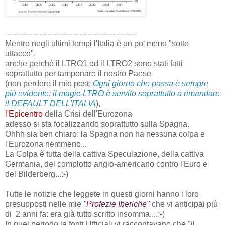
---------------------------------------------------
Mentre negli ultimi tempi l'Italia è un po' meno "sotto
attacco",
anche perchè il LTRO1 ed il LTRO2 sono stati fatti
soprattutto per tamponare il nostro Paese
(non perdere il mio post:
Ogni giorno che passa è sempre
più evidente: il magic-LTRO è servito soprattutto a rimandare
il DEFAULT DELL'ITALIA
),
l'Epicentro
della Crisi dell'Eurozona
adesso si sta focalizzando soprattutto sulla Spagna.
Ohhh sia ben chiaro: la Spagna non ha nessuna colpa e
l'Eurozona nemmeno...
La Colpa è tutta della cattiva Speculazione, della cattiva
Germania, del complotto anglo-americano contro l'Euro e
del Bilderberg...:-)
Tutte le notizie che leggete in questi giorni hanno i loro
presupposti nelle mie
"Profezie Iberiche"
che vi anticipai più
di 2 anni fa: era già tutto scritto insomma....;-)
In quel periodo le fonti Ufficiali vi raccontavano che "il