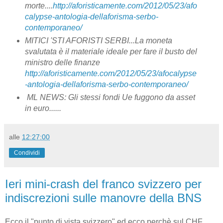
morte....
http://aforisticamente.com/2012/05/23/afo
calypse-antologia-dellaforisma-serbo-
contemporaneo/
MITICI 'STI AFORISTI SERBI...La moneta
svalutata è il materiale ideale per fare il busto del
ministro delle finanze
http://aforisticamente.com/2012/05/23/afocalypse
-antologia-dellaforisma-serbo-contemporaneo/
ML NEWS: Gli stessi fondi Ue fuggono da asset
in euro......
alle
12:27:00
Condividi
Ieri mini-crash del franco svizzero per
indiscrezioni sulle manovre della BNS
Ecco il "punto di vista svizzero" ed ecco perchè sul CHF