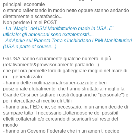
principali economie
o stanno rallentando in modo netto oppure stanno andando
direttamente a scatafascio....
Non perdere i miei POST
- La "Magia" del'ISM Manifatturiero made in USA. E'
ufficiale: gli americani sono extraterrestri....
- Ad Aprile sul Pianeta Terra s'inchiodano i PMI Manifatturieri
(USA a parte of course...)
Gli USA hanno sicuramente qualche numero in più
(relativamente&provvisoriamente parlando...)
che per ora permette loro di galleggiare meglio nel mare di
m.... generalizzato:
- hanno delle multinazionali super-cazzute e ben
posizionate globalmente, che hanno sfruttato al meglio la
Grande Crisi per tagliare i costi (leggi anche "personale") e
per intercettare al meglio gli Utili
- hanno una FED che, se necessario, in un amen decide di
stampare tutto il necessario...fottendosene dei possibili
effetti collaterali e/o cercando di scaricarli sul resto del
mondo
- hanno un Governo Federale che in un amen ti decide