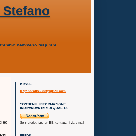
 Stefano
 potremmo nemmeno respirare.
E-MAIL
lagrandecrisi2009@gmail.com
SOSTIENI L'INFORMAZIONE
INDIPENDENTE E DI QUALITA'
ti ed
Se preferisci fare un BB, contattami via e-mail
 per
FEEDS