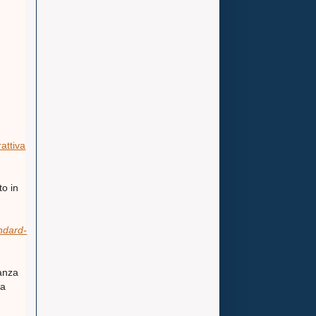
attiva
to in
ndard-
tanza
ma