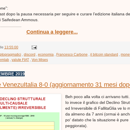
one":
cast dopo la pausa necessaria per seguire e curare l’edizione italiana de 
di Saifedean Ammous.
................
Continua a leggere...
lle
13:55:00
ptopragmatici
,
discord
,
economia
,
Francesco Carbone
,
il bitcoin standard
,
mone
emlab
,
valute FIAT
,
Von Mises
EMBRE 2019
 VenezuItalia 8-0 (aggiornamento 31 mesi dop
Beh poco alla volta ci arrivano tutti.
Io invece il grafico del Declino Stru
ed Irreversibile di FallitaGlia ve lo
da almeno da 7 anni (ormai è anc
po' datato che la situazione è pure
peggiorata).