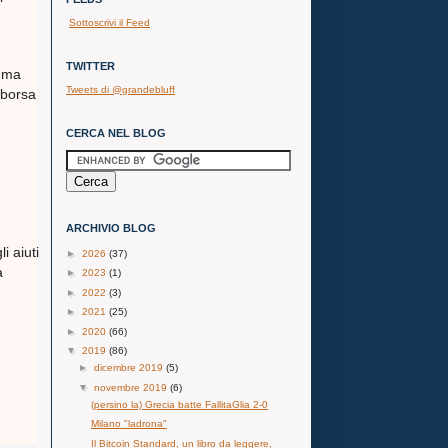
Sottoscrivi il Feed
i
TWITTER
L ma
Tweets di @grandebluff
i borsa
CERCA NEL BLOG
ARCHIVIO BLOG
i aiuti
►
2026
(37)
a
►
2023
(1)
►
2022
(3)
►
2021
(25)
►
2020
(66)
▼
2019
(86)
►
dicembre 2019
(5)
▼
novembre 2019
(6)
(persino la) Grecia batte FallitaGlia 2-0
Milano "ladrona"
Il Bitcoin Standard, un libro da leggere,