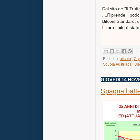
Dal sito de "Il Truff
....Riprende il pod
Bitcoin Standard, 
Il libro finito è stato...
a
Etichette:
bitcoin
,
Cry
Scuola Austriaca
,
Us
GIOVEDÌ 14 NOV
Spagna batte