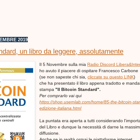
EMBRE 2019
andard, un libro da leggere, assolutamente
Il 5 Novembre sulla mia
Radio Discord Libera&Inter
ho avuto il piacere di ospitare Francesco Carbone
(se non sapeste chi sia,
cliccate su questo LINK
)
che ha presentato il libro appena tradotto e manda
stampa
"Il Bitcoin Standard".
Per comprarlo vai qui
https://shop.usemlab.com/home/85-the-bitcoin-sta
edizione-italiana.html
La puntata era aperta a tutti considerando l'impor
del Libro e dunque la necessità di darne la massi
diffusione.
Anche se in realtà ormai le piattaforme internet