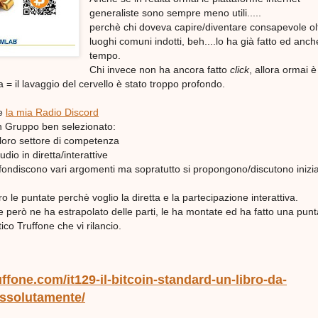
generaliste sono sempre meno utili.....
perchè chi doveva capire/diventare consapevole olt
luoghi comuni indotti, beh....lo ha già fatto ed anc
tempo.
Chi invece non ha ancora fatto
click
, allora ormai 
cia = il lavaggio del cervello è stato troppo profondo.
le
la mia Radio Discord
un Gruppo ben selezionato:
 loro settore di competenza
dio in diretta/interattive
ofondiscono vari argomenti ma sopratutto si propongono/discutono inizia
 le puntate perchè voglio la diretta e la partecipazione interattiva.
però ne ha estrapolato delle parti, le ha montate ed ha fatto una punt
ico Truffone che vi rilancio.
ruffone.com/it129-il-bitcoin-standard-un-libro-da-
assolutamente/