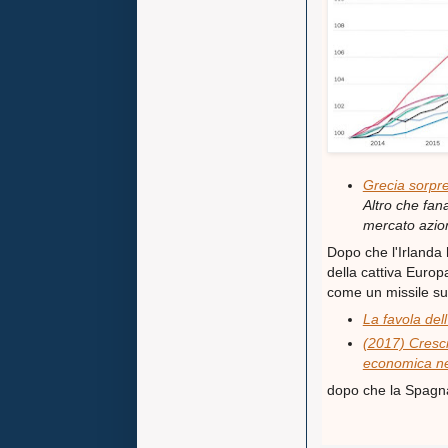
Grecia sorpre
Altro che fana
mercato azion
Dopo che l'Irlanda 
della cattiva Europ
come un missile s
La favola del
(2017) Cresci
economica nel
dopo che la Spagna ha