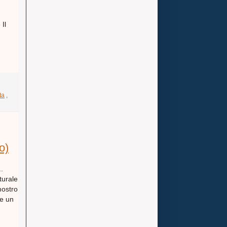
Il
ta
,
o)
..
tturale
 mostro
he un