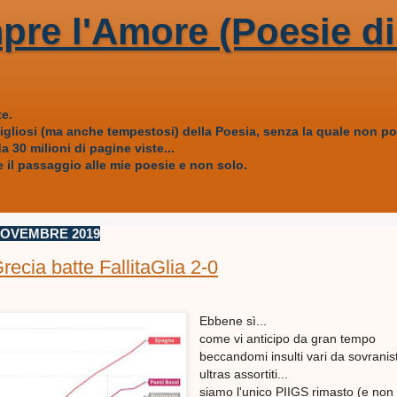
pre l'Amore (Poesie di
e.
vigliosi (ma anche tempestosi) della Poesia, senza la quale non
 30 milioni di pagine viste...
 il passaggio alle mie poesie e non solo.
NOVEMBRE 2019
Grecia batte FallitaGlia 2-0
Ebbene sì...
come vi anticipo da gran tempo
beccandomi insulti vari da sovranis
ultras assortiti...
siamo l'unico PIIGS rimasto (e non