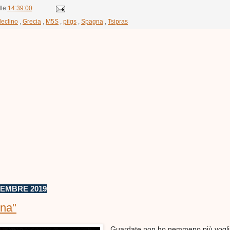
lle
14:39:00
declino
,
Grecia
,
M5S
,
piigs
,
Spagna
,
Tsipras
VEMBRE 2019
ona"
Guardate non ho nemmeno più vogli