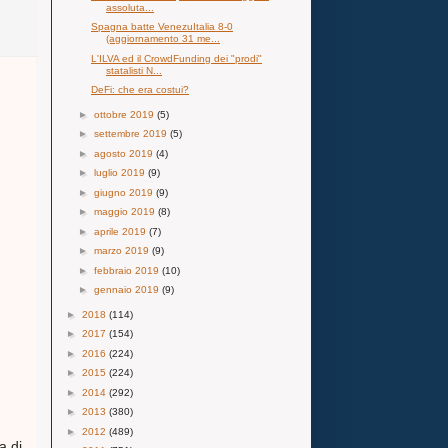
assoluta...
Spagna batte VenezuItalia 8-0
(aggiornamento 31 me...
L'ILVA ed il CrowdFunding dei "prodi"
statalisti N...
DeFi: che era costui?
►
ottobre 2019
(5)
►
settembre 2019
(5)
►
agosto 2019
(4)
►
luglio 2019
(9)
►
giugno 2019
(9)
►
maggio 2019
(8)
►
aprile 2019
(7)
►
marzo 2019
(9)
►
febbraio 2019
(10)
►
gennaio 2019
(9)
►
2018
(114)
►
2017
(154)
►
2016
(224)
►
2015
(224)
►
2014
(292)
►
2013
(380)
►
2012
(489)
a di