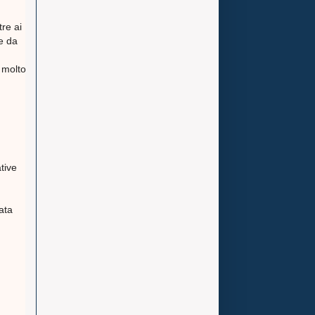
re ai
he da
è molto
tive
ata