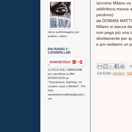
siccome Milano va 
addirittura messa 
perdono)
da DOMANI MATT
Milano si stacca da
non paga più una t
clicca sull'immagine per
vedere i video
direttamente per qu
e poi vediamo un po' ..
RAI RADIO 2 -
CATERPILLAR
a
CLICCA SULL'IMMAGINE
Etichette:
declino
,
fe
per ascoltare la MIA
INTERVISTA su
"Operazione Valchiria: mi
compro casa a Berlino". Per
Info:
operazionevalkiria@gmail.c
om