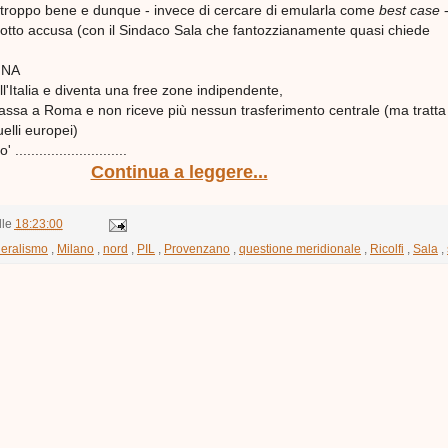
troppo bene e dunque - invece di cercare di emularla come
best case
-
sotto accusa (con il Sindaco Sala che fantozzianamente quasi chiede
INA
ll'Italia e diventa una free zone indipendente,
assa a Roma e non riceve più nessun trasferimento centrale (ma tratta
elli europei)
..........................
Continua a leggere...
lle
18:23:00
deralismo
,
Milano
,
nord
,
PIL
,
Provenzano
,
questione meridionale
,
Ricolfi
,
Sala
,