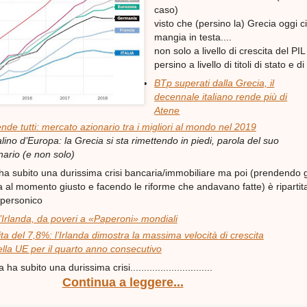
caso)
visto che (persino la) Grecia oggi c
mangia in testa....
non solo a livello di crescita del PI
persino a livello di titoli di stato e d
BTp superati dalla Grecia, il
decennale italiano rende più di
Atene
nde tutti: mercato azionario tra i migliori al mondo nel 2019
lino d’Europa: la Grecia si sta rimettendo in piedi, parola del suo
ario (e non solo)
ha subito una durissima crisi bancaria/immobiliare ma poi (prendendo gl
a al momento giusto e facendo le riforme che andavano fatte) è ripartit
upersonico
l’Irlanda, da poveri a «Paperoni» mondiali
ta del 7,8%: l’Irlanda dimostra la massima velocità di crescita
la UE per il quarto anno consecutivo
 subito una durissima crisi..............................
Continua a leggere...