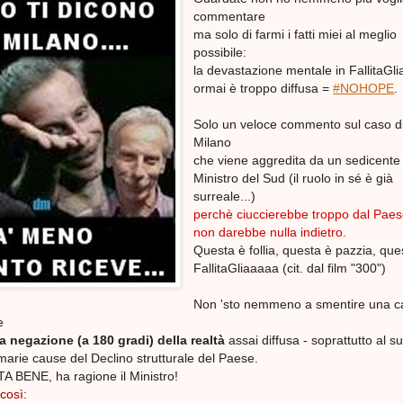
commentare
ma solo di farmi i fatti miei al meglio
possibile:
la devastazione mentale in FallitaGli
ormai è troppo diffusa =
#NOHOPE
.
Solo un veloce commento sul caso d
Milano
che viene aggredita da un sedicente
Ministro del Sud (il ruolo in sé è già
surreale...)
perchè ciuccierebbe troppo dal Paes
non darebbe nulla indietro.
Questa è follia, questa è pazzia, que
FallitaGliaaaaa (cit. dal film "300")
Non 'sto nemmeno a smentire una c
e
a negazione (a 180 gradi) della realtà
assai diffusa - soprattutto al su
marie cause del Declino strutturale del Paese.
TA BENE, ha ragione il Ministro!
così: