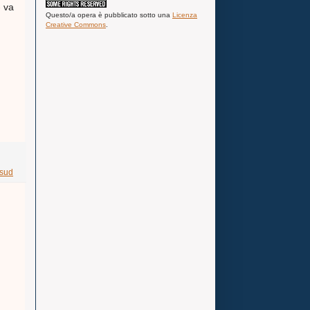
 va
Questo/a
opera
è pubblicato sotto una
Licenza
Creative Commons
.
sud