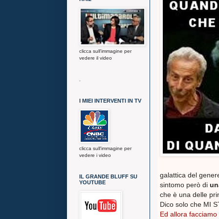
clicca sull'immagine per
vedere il video
.
I MIEI INTERVENTI IN TV
clicca sull'immagine per
vedere i video
galattica del gener
IL GRANDE BLUFF SU
YOUTUBE
sintomo però di
un
che è una delle pri
Dico solo che MI S
Ed allora facciamo 