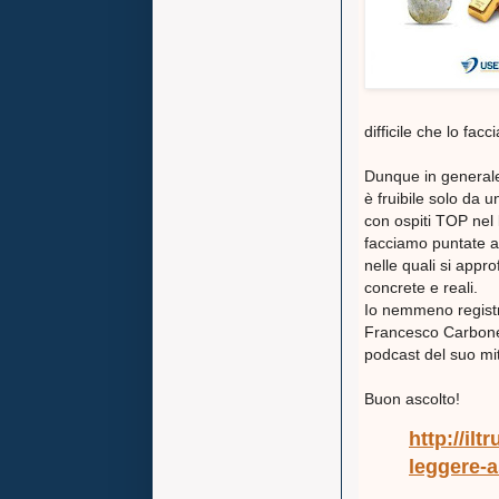
difficile che lo fac
Dunque in genera
è fruibile solo da 
con ospiti TOP nel
facciamo puntate au
nelle quali si appr
concrete e reali.
Io nemmeno registro
Francesco Carbone 
podcast del suo mit
Buon ascolto!
http://ilt
leggere-