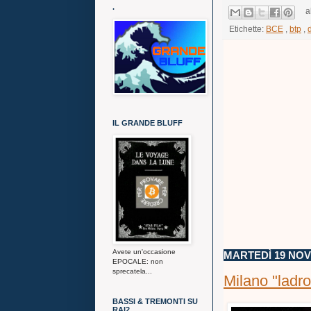
.
a
Etichette:
BCE
,
btp
,
IL GRANDE BLUFF
Avete un'occasione
MARTEDÌ 19 NO
EPOCALE: non
sprecatela...
Milano "ladr
BASSI & TREMONTI SU
RAI2