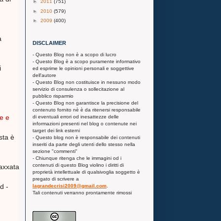
►
2011
(751)
►
2010
(579)
►
2009
(400)
a
DISCLAIMER
- Questo Blog non è a scopo di lucro
- Questo Blog è a scopo puramente informativo
i
ed esprime le opinioni personali e soggettive
dell'autore
- Questo Blog non costituisce in nessuno modo
servizio di consulenza o sollecitazione al
pubblico risparmio
- Questo Blog non garantisce la precisione del
contenuto fornito nè è da ritenersi responsabile
e e
di eventuali errori od inesattezze delle
informazioni presenti nel blog o contenute nei
target dei link esterni
sta è
- Questo blog non è responsabile dei contenuti
inseriti da parte degli utenti dello stesso nella
sezione "commenti"
- Chiunque ritenga che le immagini od i
contenuti di questo Blog violino i diritti di
axxata
proprietà intellettuale di qualsivoglia soggetto è
pregato di scrivere a
d -
lagrandecrisi2009@gmail.com
.
Tali contenuti verranno prontamente rimossi