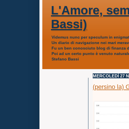
L'Amore, sem
Bassi)
Videmus nunc per speculum in enigmat
Un diario di navigazione nei mari mera
Fu un ben conosciuto blog di finanza da
Poi ad un certo punto è venuto naturale
Stefano Bassi
MERCOLEDÌ 27 
(persino la) 