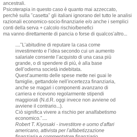
ancestrali.
Psicoterapia in questo caso è quanto mai azzeccato,
perchè sulla "casetta" gli italiani ignorano del tutto le analisi
razionali economico-socio-finanziarie e/o anche i semplici
conti della serva + calcolo rischio/benefici
ma vanno direttamente di pancia o forse di qualcos'altro...
...."L’abitudine di reputare la casa come
investimento e l’idea secondo cui un aumento
salariale consente l’acquisto di una casa più
grande, o di spendere di più, è alla base
dell’odierna società indebitata.
Quest’aumento delle spese mette nei guai le
famiglie, gettandole nell'incertezza finanziaria,
anche se magari i componenti avanzano di
carriera e ricevono regolarmente stipendi
maggiorati (N.d.R. oggi invece non avviene od
avviene il contrario...).
Ciò significa vivere a rischio per analfabetismo
economico."....
Robert T. Kiyosaki - investitore e uomo d'affari
americano, attivista per l'alfabetizzazione
finanziaria e commentatore finanziario.