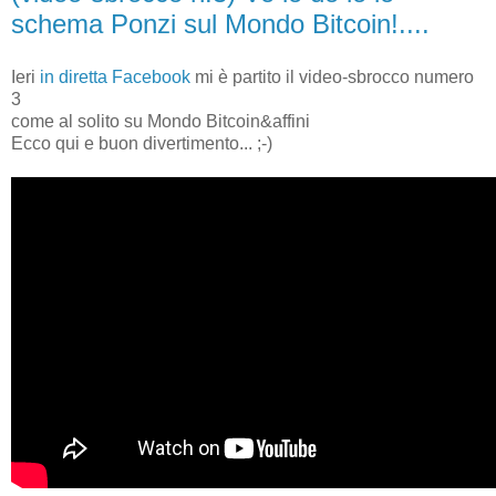
schema Ponzi sul Mondo Bitcoin!....
Ieri
in diretta Facebook
mi è partito il video-sbrocco numero
3
come al solito su Mondo Bitcoin&affini
Ecco qui e buon divertimento... ;-)