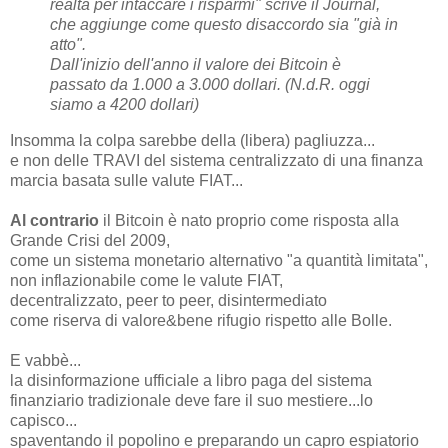
realtà per intaccare i risparmi" scrive il Journal,
che aggiunge come questo disaccordo sia "già in
atto".
Dall'inizio dell'anno il valore dei Bitcoin è
passato da 1.000 a 3.000 dollari. (N.d.R. oggi
siamo a 4200 dollari)
Insomma la colpa sarebbe della (libera) pagliuzza...
e non delle TRAVI del sistema centralizzato di una finanza
marcia basata sulle valute FIAT...
Al contrario
il Bitcoin è nato proprio come risposta alla
Grande Crisi del 2009,
come un sistema monetario alternativo "a quantità limitata",
non inflazionabile come le valute FIAT,
decentralizzato, peer to peer, disintermediato
come riserva di valore&bene rifugio rispetto alle Bolle.
E vabbè...
la disinformazione ufficiale a libro paga del sistema
finanziario tradizionale deve fare il suo mestiere...lo
capisco...
spaventando il popolino e preparando un capro espiatorio