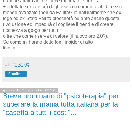
dunque adatto anche come moneta elettronica
+
adottato sempre più dagli esercizi commerciali di mezzo
mondo avanzato (non da FallitaGlia naturalmente che ex-
lege ed ex-Stato Fallito bloccherà ex-ante anche questa
rivoluzione ed impedirà di cogliere il trend e di creare
ricchezza a go-go per tutti)
oltre che come riserva di valore (il nuovo oro 2.0?).
Se come mi hanno detto fonti insider di alto
livello........................
alle
11:51:00
Condividi
giovedì 3 agosto 2017
Breve prontuario di "psicoterapia" per
superare la mania tutta italiana per la
"casetta a tutti i costi"...