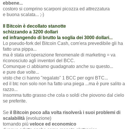
ebbene...
costoro si comprino scarponi picozza ed attrezzatura
e buona scalata... ;-)
Il Bitcoin è decollato stanotte
schizzando a 3200 dollari
ed infrangendo di brutto la soglia dei 3000 dollari...
Lo pseudo-fork del Bitcoin Cash, com'era prevedibile gli ha
fatto una pippa...
ma è stata un'operazione fenomenale di marketing = va
riconosciuto agli inventori del BCC.
Comunque ci abbiamo guadagnato anche su questo...
e pure due volte...
visto che ci hanno "regalato" 1 BCC per ogni BTC...
ed il btc non solo non ha fatto una piega ...ma è pure salito a
razzo...
insomma tutto grasso che cola o soldi che piovono dal cielo
se preferite.
Se
il Bitcoin poco alla volta risolverà i suoi problemi
di
scalabilità
(evoluzione)
tornando più
veloce ed economico