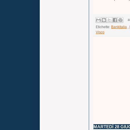
a
Etichette:
Bankitalia
,
Visco
MARTEDÌ 28 GIU