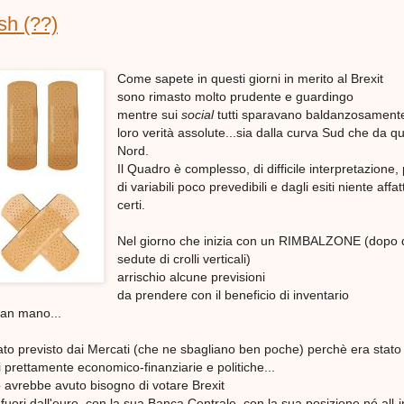
ish (??)
Come sapete in questi giorni in merito al Brexit
sono rimasto molto prudente e guardingo
mentre sui
social
tutti sparavano baldanzosamente
loro verità assolute...sia dalla curva Sud che da qu
Nord.
Il Quadro è complesso, di difficile interpretazione,
di variabili poco prevedibili e dagli esiti niente affat
certi.
Nel giorno che inizia con un RIMBALZONE (dopo
sedute di crolli verticali)
arrischio alcune previsioni
da prendere con il beneficio di inventario
an mano...
stato previsto dai Mercati (che ne sbagliano ben poche) perchè era stato
i prettamente economico-finanziarie e politiche...
avrebbe avuto bisogno di votare Brexit
ori dall'euro, con la sua Banca Centrale, con la sua posizione né all-