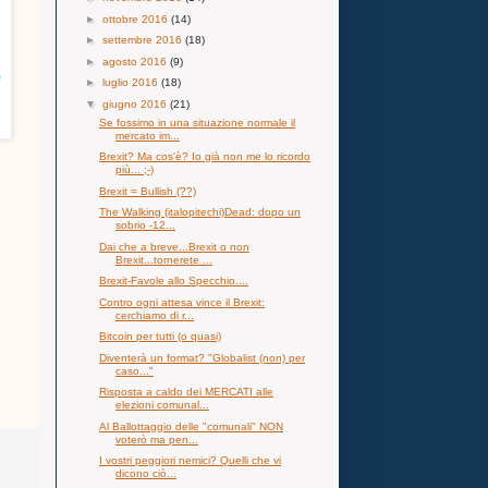
►
ottobre 2016
(14)
►
settembre 2016
(18)
►
agosto 2016
(9)
►
luglio 2016
(18)
▼
giugno 2016
(21)
Se fossimo in una situazione normale il
mercato im...
Brexit? Ma cos'è? Io già non me lo ricordo
più... ;-)
Brexit = Bullish (??)
The Walking (italopitechi)Dead: dopo un
sobrio -12...
Dai che a breve...Brexit o non
Brexit...tornerete ...
Brexit-Favole allo Specchio....
Contro ogni attesa vince il Brexit:
cerchiamo di r...
Bitcoin per tutti (o quasi)
Diventerà un format? "Globalist (non) per
caso..."
Risposta a caldo dei MERCATI alle
elezioni comunal...
Al Ballottaggio delle "comunali" NON
voterò ma pen...
I vostri peggiori nemici? Quelli che vi
dicono ciò...