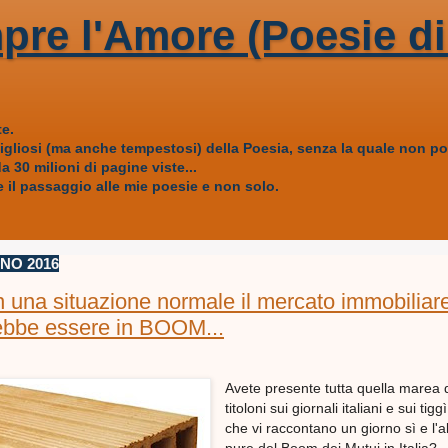
pre l'Amore (Poesie di
e.
vigliosi (ma anche tempestosi) della Poesia, senza la quale non
 30 milioni di pagine viste...
 il passaggio alle mie poesie e non solo.
GNO 2016
n una situazione normale il mercato immobiliar
rebbe essere in BOOM...
Avete presente tutta quella marea 
titoloni sui giornali italiani e sui tiggì
che vi raccontano un giorno sì e l'a