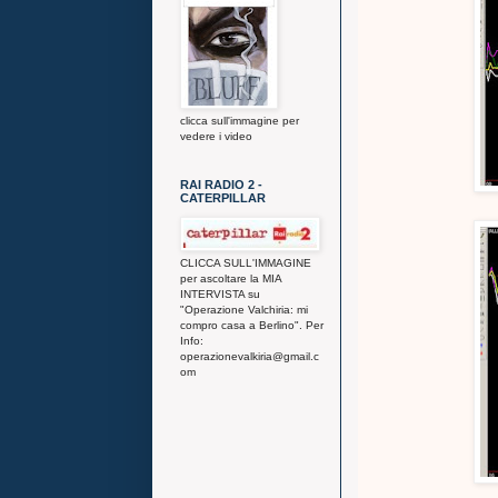
clicca sull'immagine per
vedere i video
RAI RADIO 2 -
CATERPILLAR
CLICCA SULL'IMMAGINE
per ascoltare la MIA
INTERVISTA su
"Operazione Valchiria: mi
compro casa a Berlino". Per
Info:
operazionevalkiria@gmail.c
om