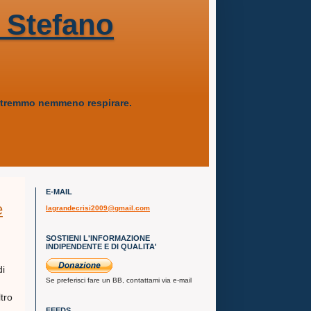
 Stefano
 potremmo nemmeno respirare.
E-MAIL
e
lagrandecrisi2009@gmail.com
SOSTIENI L'INFORMAZIONE
INDIPENDENTE E DI QUALITA'
di
Se preferisci fare un BB, contattami via e-mail
ltro
FEEDS