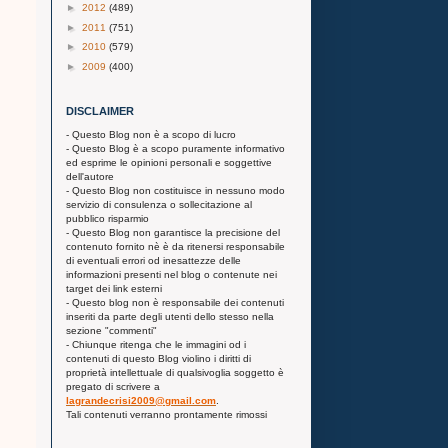
►
2012
(489)
►
2011
(751)
►
2010
(579)
►
2009
(400)
DISCLAIMER
- Questo Blog non è a scopo di lucro
- Questo Blog è a scopo puramente informativo
ed esprime le opinioni personali e soggettive
dell'autore
- Questo Blog non costituisce in nessuno modo
servizio di consulenza o sollecitazione al
pubblico risparmio
- Questo Blog non garantisce la precisione del
contenuto fornito nè è da ritenersi responsabile
di eventuali errori od inesattezze delle
informazioni presenti nel blog o contenute nei
target dei link esterni
- Questo blog non è responsabile dei contenuti
inseriti da parte degli utenti dello stesso nella
sezione "commenti"
- Chiunque ritenga che le immagini od i
contenuti di questo Blog violino i diritti di
proprietà intellettuale di qualsivoglia soggetto è
pregato di scrivere a
lagrandecrisi2009@gmail.com
.
Tali contenuti verranno prontamente rimossi