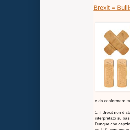
Brexit = Bull
e da confermare m
1. il Brexit non è 
interpretato su bas
Dunque che capzio 
un U.K. comunque fu