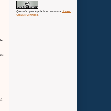
Questo/a
opera
è pubblicato sotto una
Licenza
Creative Commons
.
la
ssi
sà