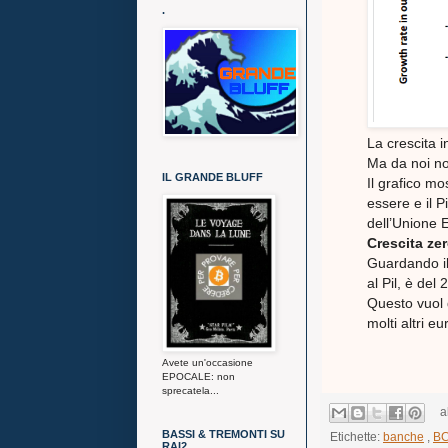
.
La crescita i
Ma da noi n
IL GRANDE BLUFF
Il grafico mo
essere e il P
dell’Unione E
Crescita ze
Guardando il g
al Pil, è del
Questo vuol 
molti altri europ
Avete un'occasione
EPOCALE: non
sprecatela...
a
BASSI & TREMONTI SU
Etichette:
banche
,
B
RAI2