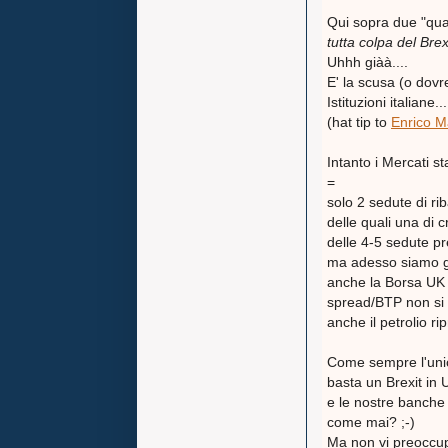
Qui sopra due "quadr
tutta colpa del Brex
Uhhh giàà....
E' la scusa (o dovr
Istituzioni italiane...
(hat tip to
Enrico Ma
Intanto i Mercati s
=
solo 2 sedute di rib
delle quali una di 
delle 4-5 sedute pre
ma adesso siamo già
anche la Borsa UK 
spread/BTP non si
anche il petrolio ri
Come sempre l'unica
basta un Brexit in U
e le nostre banche 
come mai? ;-)
Ma non vi preoccupate...