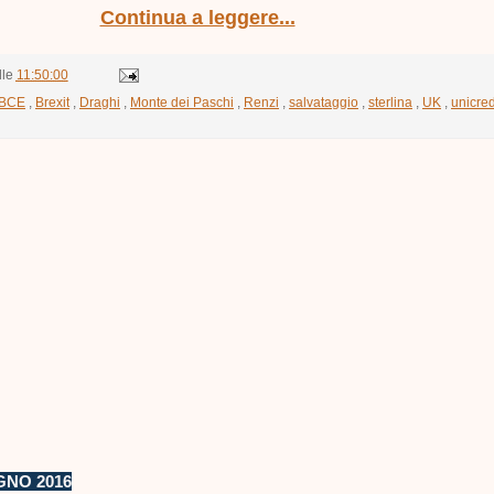
Continua a leggere...
lle
11:50:00
BCE
,
Brexit
,
Draghi
,
Monte dei Paschi
,
Renzi
,
salvataggio
,
sterlina
,
UK
,
unicred
GNO 2016