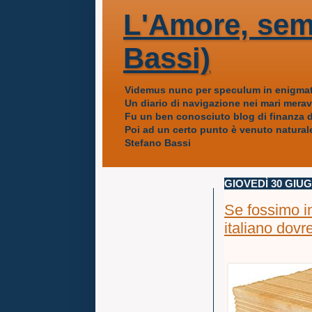
L'Amore, sem
Bassi)
Videmus nunc per speculum in enigmat
Un diario di navigazione nei mari mera
Fu un ben conosciuto blog di finanza da
Poi ad un certo punto è venuto naturale
Stefano Bassi
GIOVEDÌ 30 GIU
Se fossimo i
italiano dov