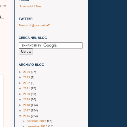
 etc
Sottoscrivi il Feed
..
.
TWITTER
Tweets di @grandebluff
CERCA NEL BLOG
ARCHIVIO BLOG
►
2026
(37)
►
2023
(1)
►
2022
(3)
►
2021
(25)
►
2020
(66)
►
2019
(86)
►
2018
(114)
►
2017
(154)
▼
2016
(224)
►
dicembre 2016
(15)
►
novembre 2016
(14)