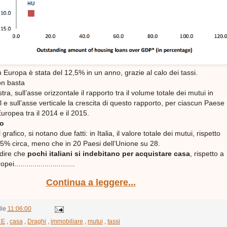
n Europa è stata del 12,5% in un anno, grazie al calo dei tassi.
on basta
stra, sull’asse orizzontale il rapporto tra il volume totale dei mutui in
il e sull’asse verticale la crescita di questo rapporto, per ciascun Paese
uropea tra il 2014 e il 2015.
ro
rafico, si notano due fatti: in Italia, il valore totale dei mutui, rispetto
 25% circa, meno che in 20 Paesi dell’Unione su 28.
dire che
pochi italiani si indebitano per acquistare casa
, rispetto a
ei..............................
Continua a leggere...
lle
11:06:00
CE
,
casa
,
Draghi
,
immobiliare
,
mutui
,
tassi