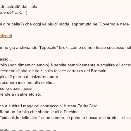
i astratti" dal titolo
it e dell'U.K.
;-)
ei dire balla?) che oggi va più di moda, soprattutto nel Governo e nelle
lverti
)
tanno già archiviando "l'epocale" Brexit come se non fosse successo nul
asso...
crollo (non dimentichiamolo) è servita semplicemente a smaltire gli ecce
cedenti di sballati rialzi sulla fallace certezza del Bremain...
 al 2 giorno di rialzo/recupero...
recupera insieme alla sterlina
 sono quasi mossi
prende a risalire etc etc
 a subire i maggiori contraccolpi è stata FallitaGlia:
K od un farfalla che sbatte le ali a Pechino...
"più solide delle altre" sono sempre le prime a buscare di brutto... chis
.......................................