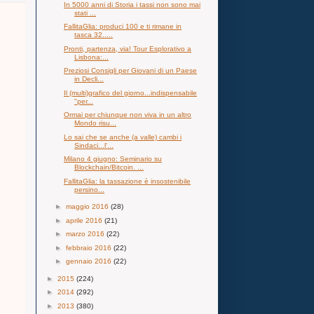
In 5000 anni di Storia i tassi non sono mai
stati ...
FallitaGlia: produci 100 e ti rimane in
tasca 32.....
Pronti, partenza, via! Tour Esplorativo a
Lisbona:...
Preziosi Consigli per Giovani di un Paese
in Decli...
Il (multi)grafico del giorno...indispensabile
"per...
Ormai per chiunque non viva in un altro
Mondo risu...
Lo sai che se anche (a valle) cambi i
Sindaci...l'...
Milano 4 giugno: Seminario su
Blockchain/Bitcoin. ...
FallitaGlia: la tassazione è insostenibile
persino...
►
maggio 2016
(28)
►
aprile 2016
(21)
►
marzo 2016
(22)
►
febbraio 2016
(22)
►
gennaio 2016
(22)
►
2015
(224)
►
2014
(292)
►
2013
(380)