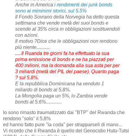
Anche in America
i rendimenti dei junk bonds
sono ai miminimi storici, sul 5.5%
Il Fondo Sovrano della Norvegia ha detto questa
settimana che vende metà dei suoi bonds e
scende al 35% circa in obbligazioni sostituendoli
con azioni.
Il motivo ?Dice che le obbligazioni non rendono
più niente...........
.....Il Ruanda tre giorni fa ha effettuato la sua
prima emissione di bonds e ne ha piazzati per
400 milioni, ma la domanda alla sua asta per per
3 miliardi (metà del PIL del paese). Quanto paga
? sul 5.8%.
E la repubblica Dominicana ha venduto 1
miliardo di bonds al 5.8%.
La Mongolia paga un 5%, lo Zambia vende
bonds al 5.6%.............
Io sono rimasto
traumatizzato
dai "BTP" del Rwanda che
rendono "solo" il 5,8%
ed hanno fatto pure "la coda" per strapparseli di mano...
Vi ricordo che il Rwanda è quello del Genocidio Hutu-Tutsi