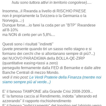
hutu sono tuttora attivi in territorio congolese).....
Insomma...il Rwanda a livello di RISCHIO PAESE
non è propriamente la Svizzera o la Germania o la
Norvegia...;-)
Dunque forse....io farei la coda per un "BTP" Rwandese
all'8-10%
ma NON di certo per un 5,8%....
Questi sono i risultati "indiretti"
(avete presente quando tiri un sasso nello stagno e si
formano dei cerchi che si allontanano sempre di più?...)
del NUOVO PARADIGMA della BOLLA-QE-ZIRP
(quantitative easing+tassi a zero)
perseguito fermamente dalla FED di Bernanke e dalle altre
Banche Centrali di mezzo Mondo.
vedi il mio post:
Le Verdi Praterie della Finanza (mentre noi
siamo sempre più al verde...)
E' il famoso TAMPONE alla Grande Crisi 2008-2009...
E' la famosa caccia al Rendimento, indotta "alterando ed
azzerando" il rapporto rischio/rendimento
E' il famoso "indirizzamento" del topolino nel labirinto verso