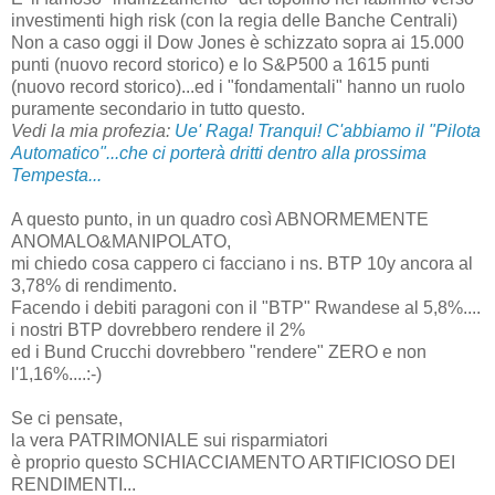
investimenti high risk (con la regia delle Banche Centrali)
Non a caso oggi il Dow Jones è schizzato sopra ai 15.000
punti (nuovo record storico) e lo S&P500 a 1615 punti
(nuovo record storico)...ed i "fondamentali" hanno un ruolo
puramente secondario in tutto questo.
Vedi la mia profezia:
Ue' Raga! Tranqui! C'abbiamo il "Pilota
Automatico"...che ci porterà dritti dentro alla prossima
Tempesta...
A questo punto, in un quadro così ABNORMEMENTE
ANOMALO&MANIPOLATO,
mi chiedo cosa cappero ci facciano i ns. BTP 10y ancora al
3,78% di rendimento.
Facendo i debiti paragoni con il "BTP" Rwandese al 5,8%....
i nostri BTP dovrebbero rendere il 2%
ed i Bund Crucchi dovrebbero "rendere" ZERO e non
l'1,16%....:-)
Se ci pensate,
la vera PATRIMONIALE sui risparmiatori
è proprio questo SCHIACCIAMENTO ARTIFICIOSO DEI
RENDIMENTI...