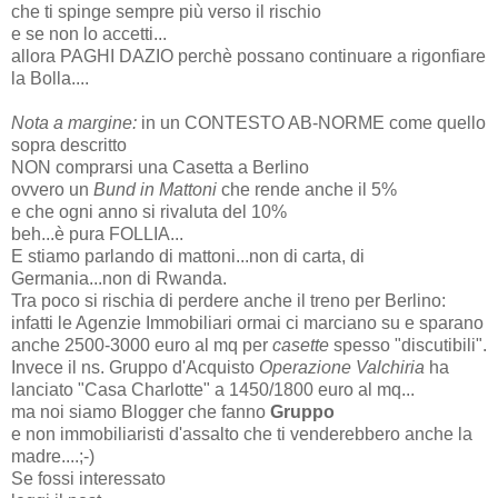
che ti spinge sempre più verso il rischio
e se non lo accetti...
allora PAGHI DAZIO perchè possano continuare a rigonfiare
la Bolla....
Nota a margine:
in un CONTESTO AB-NORME come quello
sopra descritto
NON comprarsi una Casetta a Berlino
ovvero un
Bund in Mattoni
che rende anche il 5%
e che ogni anno si rivaluta del 10%
beh...è pura FOLLIA...
E stiamo parlando di mattoni...non di carta, di
Germania...non di Rwanda.
Tra poco si rischia di perdere anche il treno per Berlino:
infatti le Agenzie Immobiliari ormai ci marciano su e sparano
anche 2500-3000 euro al mq per
casette
spesso "discutibili".
Invece il ns. Gruppo d'Acquisto
Operazione Valchiria
ha
lanciato "Casa Charlotte" a 1450/1800 euro al mq...
ma noi siamo Blogger che fanno
Gruppo
e non immobiliaristi d'assalto che ti venderebbero anche la
madre....;-)
Se fossi interessato