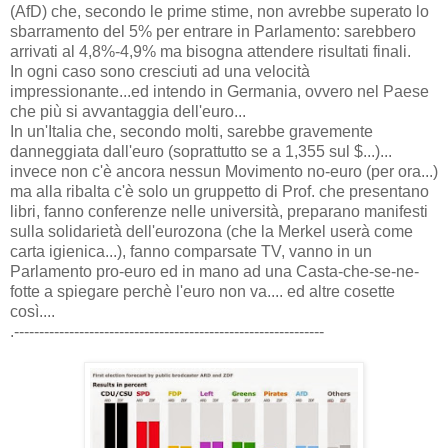
(AfD) che, secondo le prime stime, non avrebbe superato lo
sbarramento del 5% per entrare in Parlamento: sarebbero
arrivati al 4,8%-4,9% ma bisogna attendere risultati finali.
In ogni caso sono cresciuti ad una velocità
impressionante...ed intendo in Germania, ovvero nel Paese
che più si avvantaggia dell'euro...
In un'Italia che, secondo molti, sarebbe gravemente
danneggiata dall'euro (soprattutto se a 1,355 sul $...)...
invece non c'è ancora nessun Movimento no-euro (per ora...)
ma alla ribalta c'è solo un gruppetto di Prof. che presentano
libri, fanno conferenze nelle università, preparano manifesti
sulla solidarietà dell'eurozona (che la Merkel userà come
carta igienica...), fanno comparsate TV, vanno in un
Parlamento pro-euro ed in mano ad una Casta-che-se-ne-
fotte a spiegare perchè l'euro non va.... ed altre cosette
così....
.--------------------------------------------------------------