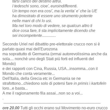
farsi carico del destino altrui.
I tedeschi sono, cioe', euroindifferenti.
Un tempo non era cosi', ma la verita' e' che la UE
ha dimostrato di essere uno strumento potente
nelle mani di chi lo usi.
Ma nel loro modo di vedere, se qualcun altro ti
dice cosa fare, ti sta implicitamente dicendo che
sei incompetente.............
.
Secondo Uriel nel dibattito pre-elettorale crucco non si è
parlato quasi mai dell'Eurozona
ma soprattutto di Germania (ormai autorevolissima anche da
sola.... nonchè uno degli Stati più forti ed influenti del
Mondo)
e dei rapporti con Cina, Russia, USA...insomma...con il
Mondo che conta veramente...
Dell'Italia, della Grecia etc in Germania se ne
strafottono...chiedono solo di potersi fare
in primis
i
kartofeln
loro...e basta...
A me il ragionamento fila assai...non so a voi...
.
-------------------------------------------------------------------------------
ore 20.00
Tutti gli occhi erano sul Movimento no-euro crucco