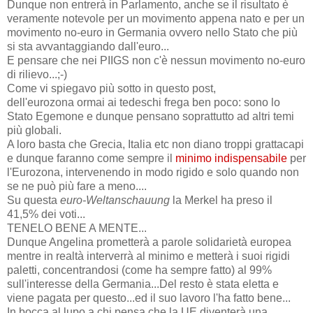
Dunque non entrerà in Parlamento, anche se il risultato è
veramente notevole per un movimento appena nato e per un
movimento no-euro in Germania ovvero nello Stato che più
si sta avvantaggiando dall'euro...
E pensare che nei PIIGS non c'è nessun movimento no-euro
di rilievo...;-)
Come vi spiegavo più sotto in questo post,
dell'eurozona ormai ai tedeschi frega ben poco: sono lo
Stato Egemone e dunque pensano soprattutto ad altri temi
più globali.
A loro basta che Grecia, Italia etc non diano troppi grattacapi
e dunque faranno come sempre il
minimo indispensabile
per
l'Eurozona, intervenendo in modo rigido e solo quando non
se ne può più fare a meno....
Su questa
euro-Weltanschauung
la Merkel ha preso il
41,5% dei voti...
TENELO BENE A MENTE...
Dunque Angelina prometterà a parole solidarietà europea
mentre in realtà interverrà al minimo e metterà i suoi rigidi
paletti, concentrandosi (come ha sempre fatto) al 99%
sull'interesse della Germania...Del resto è stata eletta e
viene pagata per questo...ed il suo lavoro l'ha fatto bene...
In bocca al lupo a chi pensa che la UE diventerà una