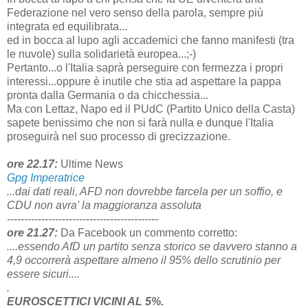
Federazione nel vero senso della parola, sempre più
integrata ed equilibrata...
ed in bocca al lupo agli accademici che fanno manifesti (tra
le nuvole) sulla solidarietà europea...;-)
Pertanto...o l'Italia saprà perseguire con fermezza i propri
interessi...oppure è inutile che stia ad aspettare la pappa
pronta dalla Germania o da chicchessia...
Ma con Lettaz, Napo ed il PUdC (Partito Unico della Casta)
sapete benissimo che non si farà nulla e dunque l'Italia
proseguirà nel suo processo di grecizzazione.
ore 22.17:
Ultime News
Gpg Imperatrice
...dai dati reali, AFD non dovrebbe farcela per un soffio, e
CDU non avra' la maggioranza assoluta
--------------------------------------------
ore 21.27:
Da Facebook un commento corretto:
....essendo AfD un partito senza storico se davvero stanno a
4,9 occorrerà aspettare almeno il 95% dello scrutinio per
essere sicuri....
.
EUROSCETTICI VICINI AL 5%.