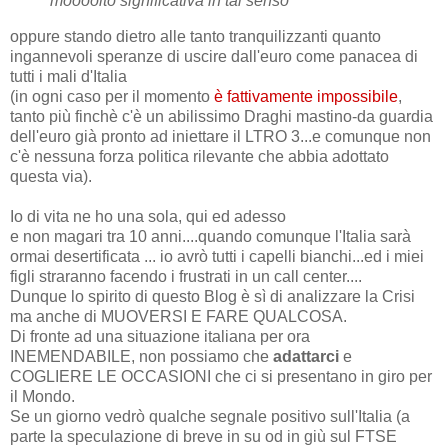
moooolto significativa in tal senso
oppure stando dietro alle tanto tranquilizzanti quanto
ingannevoli speranze di uscire dall'euro come panacea di
tutti i mali d'Italia
(in ogni caso per il momento
è fattivamente impossibile
,
tanto più finchè c'è un abilissimo Draghi mastino-da guardia
dell'euro già pronto ad iniettare il LTRO 3...e comunque non
c'è nessuna forza politica rilevante che abbia adottato
questa via).
Io di vita ne ho una sola, qui ed adesso
e non magari tra 10 anni....quando comunque l'Italia sarà
ormai desertificata ... io avrò tutti i capelli bianchi...ed i miei
figli straranno facendo i frustrati in un call center....
Dunque lo spirito di questo Blog è sì di analizzare la Crisi
ma anche di MUOVERSI E FARE QUALCOSA.
Di fronte ad una situazione italiana per ora
INEMENDABILE, non possiamo che
adattarci
e
COGLIERE LE OCCASIONI che ci si presentano in giro per
il Mondo.
Se un giorno vedrò qualche segnale positivo sull'Italia (a
parte la speculazione di breve in su od in giù sul FTSE