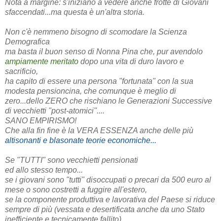
Nota a margine: s'iniziano a vedere anche frotte di Giovani
sfaccendati...ma questa è un'altra storia.
Non c'è nemmeno bisogno di scomodare la Scienza
Demografica
ma basta il buon senso di Nonna Pina che, pur avendolo
ampiamente meritato
dopo una vita di duro lavoro e
sacrificio,
ha capito di essere una persona "fortunata" con la sua
modesta pensioncina, che comunque è meglio di
zero...dello ZERO che rischiano le Generazioni Successive
di vecchietti "post-atomici"....
SANO EMPIRISMO!
Che alla fin fine è la VERA ESSENZA anche delle più
altisonanti e blasonate teorie economiche...
Se "TUTTI" sono vecchietti pensionati
ed allo stesso tempo...
se i giovani sono "tutti" disoccupati o precari da 500 euro al
mese o sono costretti a fuggire all'estero,
se la componente produttiva e lavorativa del Paese si riduce
sempre di più (vessata e desertificata anche da uno Stato
inefficiente e tecnicamente fallito),