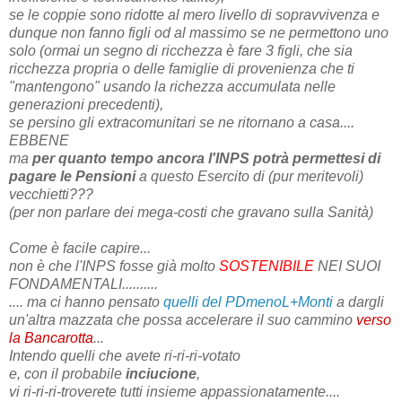
se le coppie sono ridotte al mero livello di sopravvivenza e
dunque non fanno figli od al massimo se ne permettono uno
solo (ormai un segno di ricchezza è fare 3 figli, che sia
ricchezza propria o delle famiglie di provenienza che ti
"mantengono" usando la richezza accumulata nelle
generazioni precedenti),
se persino gli extracomunitari se ne ritornano a casa....
EBBENE
ma
per quanto tempo ancora l'INPS potrà permettesi di
pagare le Pensioni
a questo Esercito di (pur meritevoli)
vecchietti???
(per non parlare dei mega-costi che gravano sulla Sanità)
Come è facile capire...
non è che l'INPS fosse già molto
SOSTENIBILE
NEI SUOI
FONDAMENTALI..........
.... ma ci hanno pensato
quelli del PDmenoL+Monti
a dargli
un'altra mazzata che possa accelerare il suo cammino
verso
la Bancarotta
...
Intendo quelli che avete ri-ri-ri-votato
e, con il probabile
inciucione
,
vi ri-ri-ri-troverete tutti insieme appassionatamente....