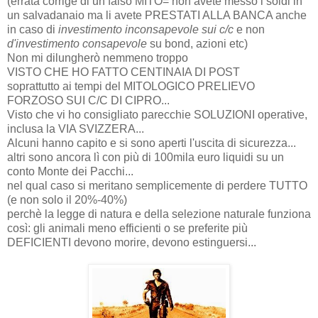
(errata corrige di un falso MITO= non avete messo i soldi in
un salvadanaio ma li avete PRESTATI ALLA BANCA anche
in caso di
investimento inconsapevole sui c/c
e non
d'investimento consapevole
su bond, azioni etc)
Non mi dilungherò nemmeno troppo
VISTO CHE HO FATTO CENTINAIA DI POST
soprattutto ai tempi del MITOLOGICO PRELIEVO
FORZOSO SUI C/C DI CIPRO...
Visto che vi ho consigliato parecchie SOLUZIONI operative,
inclusa la VIA SVIZZERA...
Alcuni hanno capito e si sono aperti l'uscita di sicurezza...
altri sono ancora lì con più di 100mila euro liquidi su un
conto Monte dei Pacchi...
nel qual caso si meritano semplicemente di perdere TUTTO
(e non solo il 20%-40%)
perchè la legge di natura e della selezione naturale funziona
così: gli animali meno efficienti o se preferite più
DEFICIENTI devono morire, devono estinguersi...