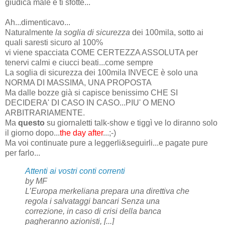
giudica male e ti sfotte...
Ah...dimenticavo...
Naturalmente
la soglia di sicurezza
dei 100mila, sotto ai
quali saresti sicuro al 100%
vi viene spacciata COME CERTEZZA ASSOLUTA per
tenervi calmi e ciucci beati...come sempre
La soglia di sicurezza dei 100mila INVECE è solo una
NORMA DI MASSIMA, UNA PROPOSTA
Ma dalle bozze già si capisce benissimo CHE SI
DECIDERA' DI CASO IN CASO...PIU' O MENO
ARBITRARIAMENTE.
Ma
questo
su giornaletti talk-show e tiggì ve lo diranno solo
il giorno dopo...
the day after
...;-)
Ma voi continuate pure a leggerli&seguirli...e pagate pure
per farlo...
Attenti ai vostri conti correnti
by MF
L’Europa merkeliana prepara una direttiva che
regola i salvataggi bancari Senza una
correzione, in caso di crisi della banca
pagheranno azionisti, [...]