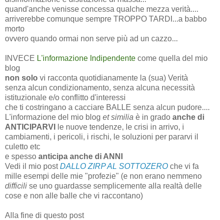
quand'anche venisse concessa qualche mezza verità....
arriverebbe comunque sempre TROPPO TARDI...a babbo
morto
ovvero quando ormai non serve più ad un cazzo...
INVECE
L'informazione Indipendente
come quella del mio
blog
non solo
vi racconta quotidianamente la (sua) Verità
senza alcun condizionamento, senza alcuna necessità
istituzionale e/o conflitto d'interessi
che ti costringano a cacciare BALLE senza alcun pudore....
L'informazione del mio blog
et similia
è in grado
anche di
ANTICIPARVI
le nuove tendenze, le crisi in arrivo, i
cambiamenti, i pericoli, i rischi, le soluzioni per pararvi il
culetto etc
e spesso
anticipa anche di ANNI
Vedi il mio post
DALLO ZIRP AL SOTTOZERO
che vi fa
mille esempi delle mie "profezie" (e non erano nemmeno
difficili
se uno guardasse semplicemente alla realtà delle
cose e non alle balle che vi raccontano)
Alla fine di questo post