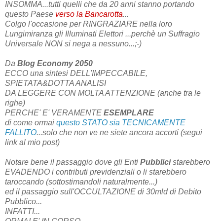
INSOMMA...tutti quelli che da 20 anni stanno portando
questo Paese
verso la Bancarotta
...
Colgo l'occasione per RINGRAZIARE nella loro
Lungimiranza gli Illuminati Elettori ...perchè un Suffragio
Universale NON si nega a nessuno...;-)
Da
Blog Economy 2050
ECCO una sintesi DELL'IMPECCABILE,
SPIETATA&DOTTA ANALISI
DA LEGGERE CON MOLTA ATTENZIONE (anche tra le
righe)
PERCHE' E' VERAMENTE
ESEMPLARE
di come ormai
questo STATO sia TECNICAMENTE
FALLITO
...solo che non ve ne siete ancora accorti (segui
link al mio post)
Notare bene il passaggio dove gli Enti
Pubblici
starebbero
EVADENDO i contributi previdenziali o li starebbero
taroccando (sottostimandoli naturalmente...)
ed il passaggio sull'OCCULTAZIONE di 30mld di Debito
Pubblico...
INFATTI...