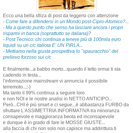
Ecco una bella sfilza di post da leggersi con attenzione
- Come fare a difendersi in un Mondo post-Cipro-Atomico?...
- Ma a questo punto che senso ha lasciare ancora i propri
risparmi in banca (soprattutto se italiana)?
- Post Tecnico: chi continua a tenere più di 100mila euro
liquidi su un c/c italiota E' UN PIRLA...
- Mettiamo nella giusta prospettiva lo "spauracchio" del
prelievo forzoso sui c/c
E finalmente...a babbo morto...quando il tetto ormai ti sta
cadendo in testa...
l'informazione
mainstream
vi annuncia il possibile
terremoto...;-)
Ma tanto il 99% continua a seguire loro
e non NOI e le nostre analisi in NETTO ANTICIPO...
Però...CHI è più smart e ci segue...è abbastanza FURBO da
sfruttare L'ASSIMETTRIA INFORMATIVA tra minoranza
consapevole e maggioranza beota ed inconsapevole
e dunque è in grado di fare le MOSSE GIUSTE...
alla faccia di chi non solo non capisce ma addirittura ti