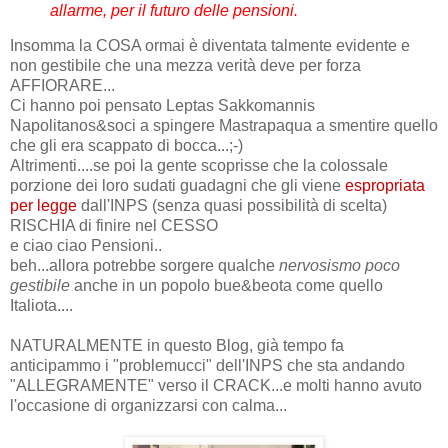
allarme, per il futuro delle pensioni.
Insomma la COSA ormai è diventata talmente evidente e
non gestibile che una mezza verità deve per forza
AFFIORARE...
Ci hanno poi pensato Leptas Sakkomannis
Napolitanos&soci a spingere Mastrapaqua a smentire quello
che gli era scappato di bocca...;-)
Altrimenti....se poi la gente scoprisse che la colossale
porzione dei loro sudati guadagni che gli viene
espropriata
per legge
dall'INPS (senza quasi possibilità di scelta)
RISCHIA di finire nel CESSO
e ciao ciao Pensioni..
beh...allora potrebbe sorgere qualche
nervosismo poco
gestibile
anche in un popolo bue&beota come quello
Italiota....
NATURALMENTE in questo Blog, già tempo fa
anticipammo i "problemucci" dell'INPS che sta andando
"ALLEGRAMENTE" verso il CRACK...e molti hanno avuto
l'occasione di organizzarsi con calma...