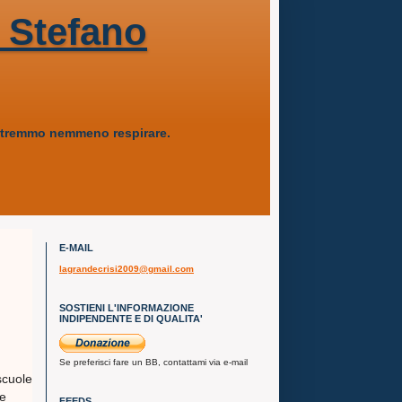
 Stefano
 potremmo nemmeno respirare.
E-MAIL
lagrandecrisi2009@gmail.com
SOSTIENI L'INFORMAZIONE
INDIPENDENTE E DI QUALITA'
Se preferisci fare un BB, contattami via e-mail
scuole
 e
FEEDS