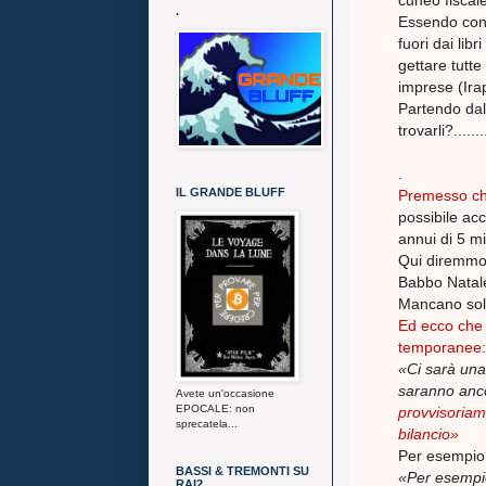
cuneo fiscale
.
Essendo cons
fuori dai lib
gettare tutte
imprese (Irap)
Partendo dall
trovarli?.........
.
IL GRANDE BLUFF
Premesso che
possibile acc
annui di 5 mi
Qui diremmo 
Babbo Natale
Mancano sol
Ed ecco che 
temporanee:
«Ci sarà una 
saranno anc
Avete un'occasione
EPOCALE: non
provvisoriame
sprecatela...
bilancio»
Per esempio
BASSI & TREMONTI SU
«Per esempio 
RAI2