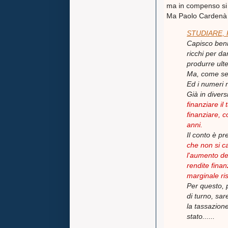
ma in compenso si
Ma Paolo Cardenà 
STUDIARE, 
Capisco beni
ricchi per d
produrre ulte
Ma, come sem
Ed i numeri
Già in diversi
finanziare il
finanziare, c
anni.
Il conto è pr
che non si c
l'aumento de
rendite finan
marginale ris
Per questo, p
di turno, sa
la tassazione
stato......