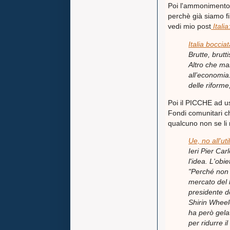
Poi l'ammonimento 
perchè già siamo fi
vedi mio post
Itali
Italia bocci
Brutte, brutt
Altro che mar
all’economia
delle riforme
Poi il PICCHE ad usa
Fondi comunitari c
qualcuno non se li
Ue, no all'ut
Ieri Pier Ca
l'idea. L'obi
"Perché non s
mercato del 
presidente d
Shirin Wheel
ha però gela
per ridurre i