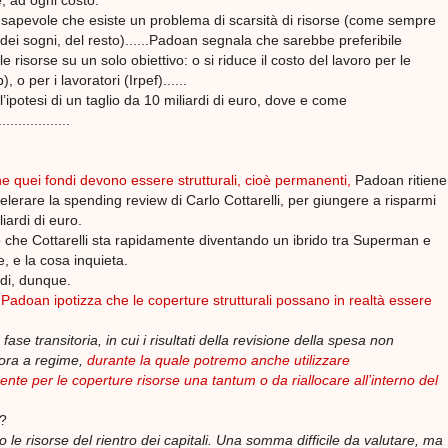
, ad ogni costo.
apevole che esiste un problema di scarsità di risorse (come sempre
ri dei sogni, del resto)......Padoan segnala che sarebbe preferibile
 le risorse su un solo obiettivo: o si riduce il costo del lavoro per le
, o per i lavoratori (Irpef)......
’ipotesi di un taglio da 10 miliardi di euro, dove e come
................
 quei fondi devono essere strutturali, cioè permanenti,
Padoan ritiene
elerare la spending review di Carlo Cottarelli, per giungere a risparmi
liardi di euro.
che Cottarelli sta rapidamente diventando un ibrido tra Superman e
, e la cosa inquieta.
di, dunque.
Padoan ipotizza che le coperture strutturali possano in realtà essere
fase transitoria, in cui i risultati della revisione della spesa non
ora a regime,
durante la quale potremo anche utilizzare
nte per le coperture risorse una tantum o da riallocare all’interno del
?
le risorse del rientro dei capitali. Una somma difficile da valutare, ma