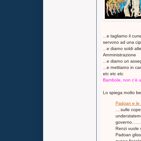
...e tagliamo il cun
servono ad una cipp
...e diamo soldi al
Amministrazione
...e diamo un asse
...e mettiamo in cam
etc etc etc
Bambole, non c'è un
Lo spiega molto be
Padoan e le 
....sulle co
understatemen
governo........
Renzi vuole s
Padoan glissa