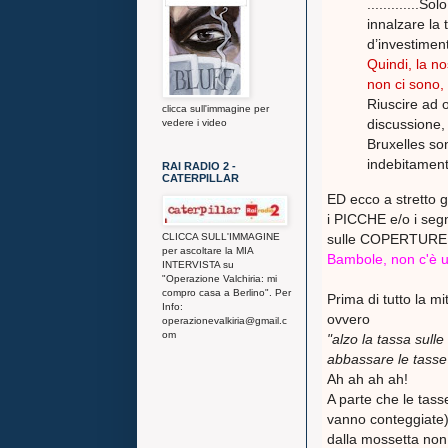
.............
innalzare la 
d’investiment
Quindi, la no
non ci sono, 
Riuscire ad 
clicca sull'immagine per
discussione,
vedere i video
Bruxelles son
indebitamento..
RAI RADIO 2 -
CATERPILLAR
ED ecco a stretto g
i PICCHE e/o i segn
sulle COPERTURE 
CLICCA SULL'IMMAGINE
per ascoltare la MIA
Bambole, non c'è un
INTERVISTA su
"Operazione Valchiria: mi
compro casa a Berlino". Per
Prima di tutto la mi
Info:
ovvero
operazionevalkiria@gmail.c
om
"alzo la tassa sulle
abbassare le tasse 
Ah ah ah ah!
A parte che le tass
vanno conteggiate)
dalla mossetta non