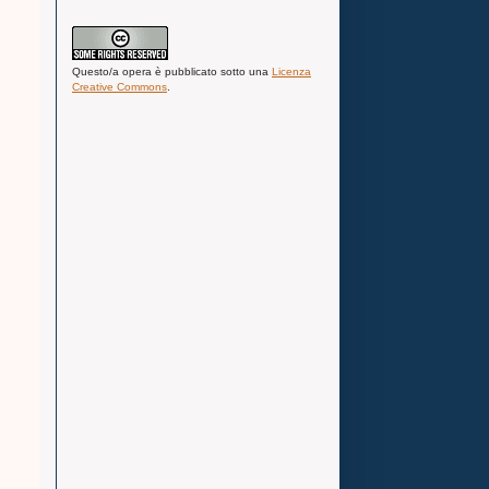
Questo/a
opera
è pubblicato sotto una
Licenza
Creative Commons
.