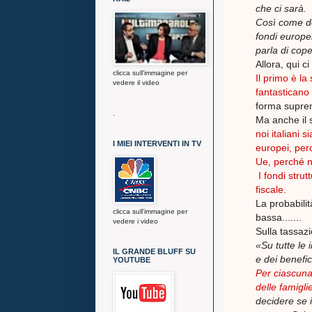
che ci sarà.
Così come do
fondi europe
parla di cop
Allora, qui 
clicca sull'immagine per
Il primo è la
vedere il video
fantasticano 
forma suprem
.
Ma anche il 
noi italiani 
I MIEI INTERVENTI IN TV
europei, per
Ue, perché 
I fondi strut
fiscale.
La probabili
clicca sull'immagine per
bassa.......
vedere i video
Sulla tassaz
«Su tutte le 
IL GRANDE BLUFF SU
e dei benefic
YOUTUBE
Per ciascuna 
delle famigli
decidere se 