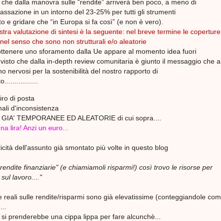
Solo che dalla manovra sulle “rendite” arriverà ben poco, a meno di
tassazione in un intorno del 23-25% per tutti gli strumenti
o e gridare che “in Europa si fa così” (e non è vero).
stra valutazione di sintesi è la seguente: nel breve termine le coperture
nel senso che sono non strutturali e/o aleatorie
ottenere uno sforamento dalla Ue appare al momento idea fuori
 visto che dalla in-depth review comunitaria è giunto il messaggio che a
o nervosi per la sostenibilità del nostro rapporto di
...............
iro di posta
ali d'inconsistenza
GIA' TEMPORANEE ED ALEATORIE di cui sopra....
a lira! Anzi un euro...
ticità dell'assunto già smontato più volte in questo blog
 rendite finanziarie" (e chiamiamoli risparmi!) così trovo le risorse per
sul lavoro...."
e reali sulle rendite/risparmi sono già elevatissime (conteggiandole co
...
 si prenderebbe una cippa lippa per fare alcunchè...