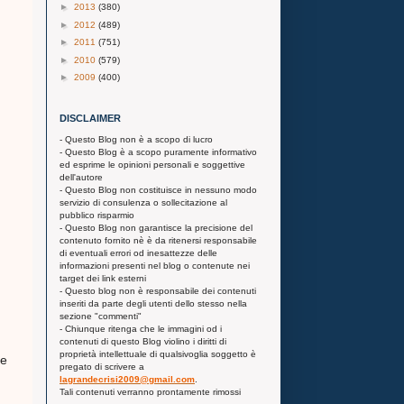
►
2013
(380)
►
2012
(489)
►
2011
(751)
►
2010
(579)
►
2009
(400)
DISCLAIMER
- Questo Blog non è a scopo di lucro
- Questo Blog è a scopo puramente informativo
ed esprime le opinioni personali e soggettive
dell'autore
- Questo Blog non costituisce in nessuno modo
servizio di consulenza o sollecitazione al
pubblico risparmio
- Questo Blog non garantisce la precisione del
contenuto fornito nè è da ritenersi responsabile
di eventuali errori od inesattezze delle
informazioni presenti nel blog o contenute nei
target dei link esterni
- Questo blog non è responsabile dei contenuti
inseriti da parte degli utenti dello stesso nella
sezione "commenti"
- Chiunque ritenga che le immagini od i
contenuti di questo Blog violino i diritti di
proprietà intellettuale di qualsivoglia soggetto è
me
pregato di scrivere a
lagrandecrisi2009@gmail.com
.
Tali contenuti verranno prontamente rimossi