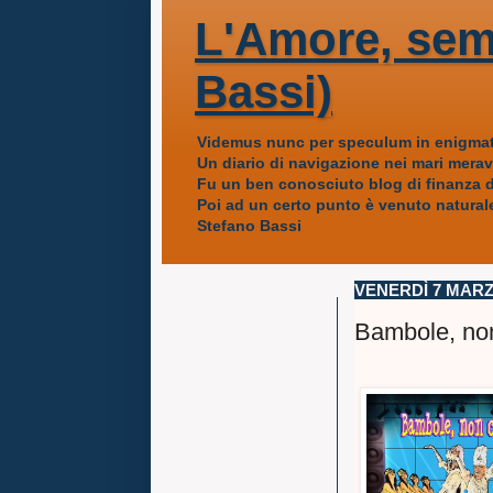
L'Amore, sem
Bassi)
Videmus nunc per speculum in enigmat
Un diario di navigazione nei mari mera
Fu un ben conosciuto blog di finanza da
Poi ad un certo punto è venuto naturale
Stefano Bassi
VENERDÌ 7 MARZ
Bambole, non 