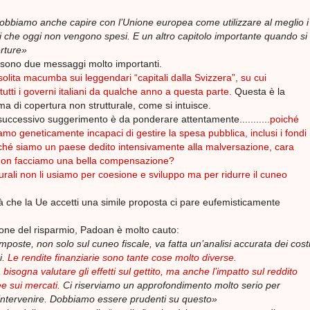
bbiamo anche capire con l’Unione europea come utilizzare al meglio i
i che oggi non vengono spesi. E un altro capitolo importante quando si
erture»
ci sono due messaggi molto importanti.
 solita macumba sui leggendari “capitali dalla Svizzera”, su cui
tutti i governi italiani da qualche anno a questa parte.
Questa è la
a di copertura non strutturale, come si intuisce.
successivo suggerimento è da ponderare attentamente..........
.poiché
siamo geneticamente incapaci di gestire la spesa pubblica, inclusi i fondi
ché siamo un paese dedito intensivamente alla malversazione, cara
non facciamo una bella compensazione?
turali non li usiamo per coesione e sviluppo ma per ridurre il cuneo
tà che la Ue accetti una simile proposta ci pare eufemisticamente
ione del risparmio, Padoan è molto cauto:
imposte, non solo sul cuneo fiscale, va fatta un’analisi accurata dei cost
i.
Le rendite finanziarie sono tante cose molto diverse.
bisogna valutare gli effetti sul gettito, ma anche l’impatto sul reddito
ee sui mercati.
Ci riserviamo un approfondimento molto serio per
intervenire. Dobbiamo essere prudenti su questo»