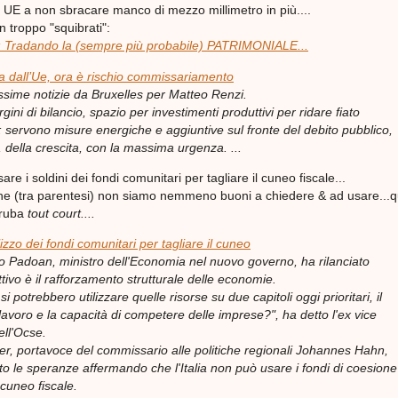
UE a non sbracare manco di mezzo millimetro in più....
n troppo "squibrati":
a: Tradando la (sempre più probabile) PATRIMONIALE...
ata dall’Ue, ora è rischio commissariamento
issime notizie da Bruxelles per Matteo Renzi.
gini di bilancio, spazio per investimenti produttivi per ridare fiato
: servono misure energiche e aggiuntive sul fronte del debito pubblico,
, della crescita, con la massima urgenza. ...
re i soldini dei fondi comunitari per tagliare il cuneo fiscale...
he (tra parentesi) non siamo nemmeno buoni a chiedere & ad usare...
 ruba
tout court....
ilizzo dei fondi comunitari per tagliare il cuneo
rlo Padoan, ministro dell'Economia nel nuovo governo, ha rilanciato
ettivo è il rafforzamento strutturale delle economie.
i potrebbero utilizzare quelle risorse su due capitoli oggi prioritari, il
lavoro e la capacità di competere delle imprese?", ha detto l'ex vice
ell'Ocse.
er, portavoce del commissario alle politiche regionali Johannes Hahn,
to le speranze affermando che l'Italia non può usare i fondi di coesione
l cuneo fiscale.