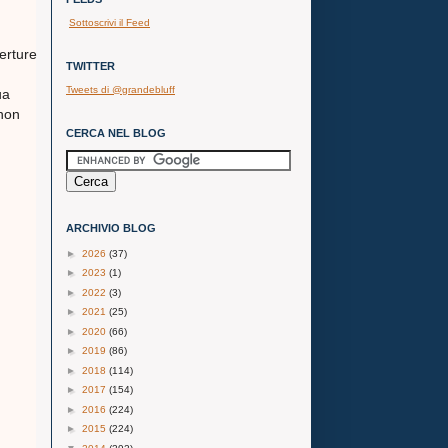
Sottoscrivi il Feed
erture
TWITTER
Tweets di @grandebluff
ua
 non
CERCA NEL BLOG
ARCHIVIO BLOG
►
2026
(37)
►
2023
(1)
►
2022
(3)
►
2021
(25)
►
2020
(66)
►
2019
(86)
►
2018
(114)
►
2017
(154)
►
2016
(224)
►
2015
(224)