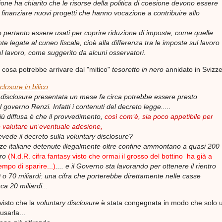
ne ha chiarito che le risorse della politica di coesione devono essere
r finanziare nuovi progetti che hanno vocazione a contribuire allo
pertanto essere usati per coprire riduzione di imposte, come quelle
e legate al cuneo fiscale, cioè alla differenza tra le imposte sul lavoro
el lavoro, come suggerito da alcuni osservatori.
 cosa potrebbe arrivare dal "mitico"
tesoretto in nero
annidato in Svizze
closure in bilico
 disclosure presentata un mese fa circa potrebbe essere presto
 governo Renzi. Infatti i contenuti del decreto legge.....
 più diffusa è che il provvedimento,
così com’è, sia poco appetibile per
 valutare un’eventuale adesione,
vede il decreto sulla voluntary disclosure?
hezze italiane detenute illegalmente oltre confine ammontano a quasi 200
uro
(N.d.R. cifra fantasy visto che ormai il grosso del bottino ha già a
tempo di sparire...)
.... e il Governo sta lavorando per ottenere il rientro
 o 70 miliardi: una cifra che porterebbe direttamente nelle casse
rca 20 miliardi...
visto che la
voluntary disclosure
è stata congegnata in modo che solo 
sarla...