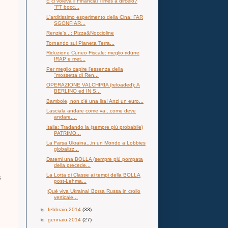
E ci voleva il Financial Times a dircelo?
"FT bocc...
L'arditissimo esperimento della Cina: FAR
SGONFIAR...
Renzie's...: Pizza&Noccioline
Tornando sul Pianeta Terra...
Riduzione Cuneo Fiscale: meglio ridurre
IRAP e met...
Per meglio capire l'essenza della
"mossetta di Ren...
OPERAZIONE VALCHIRIA (reloaded): A
BERLINO ed IN S...
Bambole, non c'è una lira! Anzi un euro...
Lasciala andare come va...come deve
andare....
Italia: Tradando la (sempre più probabile)
PATRIMO...
La Farsa Ukraina...in un Mondo a Lobbies
globalizz...
Datemi una BOLLA (sempre più pompata
della precede...
La Lotta di Classe ai tempi della BOLLA
i
post-Lehma...
¡Qué viva Ukraina! Borsa Russa in crollo
verticale...
►
febbraio 2014
(33)
►
gennaio 2014
(27)