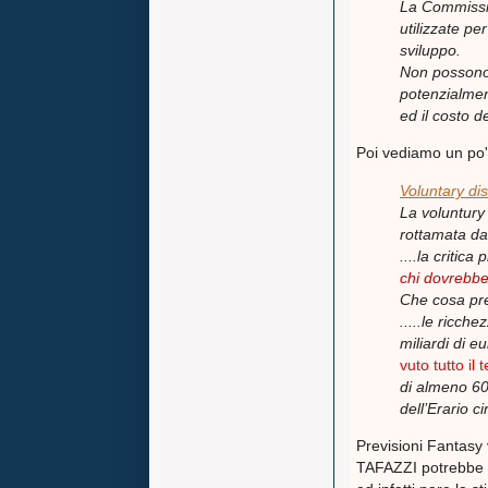
La Commissio
utilizzate pe
sviluppo.
Non possono 
potenzialment
ed il costo d
Poi vediamo un po'
Voluntary dis
La voluntury
rottamata dal
....la critica
chi dovrebbe
Che cosa pre
.....le ricc
miliardi di e
vuto tutto il 
di almeno 60
dell’Erario ci
Previsioni Fantasy 
TAFAZZI potrebbe u