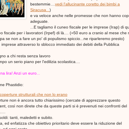
bestemmie....
vedi l'allucinante coretto dei bimbi a
Siracusa...
)
e va veloce anche nelle promesse che non hanno cop
adeguate.
...E tagliamo il cuneo fiscale per le imprese (Irap) di q
eo fiscale per i lavoratori (Irpef) di là.... (=50 euro a cranio al mese che
a se non a fare un po' di populismo spiccio...ne riparleremo presto)
le imprese attraverso lo sblocco immediato dei debiti della Pubblica
gno a chi resta senza lavoro
po un serio piano per l'edilizia scolastica....
a lira! Anzi un euro...
ne Phastidio:
coperture strutturali che non lo erano
perture non è ancora tutto chiarissimo (cercate di apprezzare questo
t, così non direte che da queste parti si è prevenuti nei confronti del
....
oldi: tanti, maledetti e subito.
, ed enfatizza che obiettivo prioritario deve essere la riduzione del