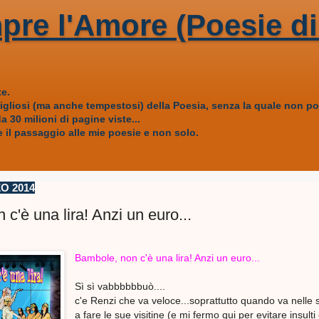
pre l'Amore (Poesie di
e.
vigliosi (ma anche tempestosi) della Poesia, senza la quale non
 30 milioni di pagine viste...
 il passaggio alle mie poesie e non solo.
O 2014
c'è una lira! Anzi un euro...
Bambole, non c'è una lira! Anzi un euro...
Sì sì vabbbbbbuò....
c'e Renzi che va veloce...soprattutto quando va nelle 
a fare le sue visitine (e mi fermo qui per evitare insulti