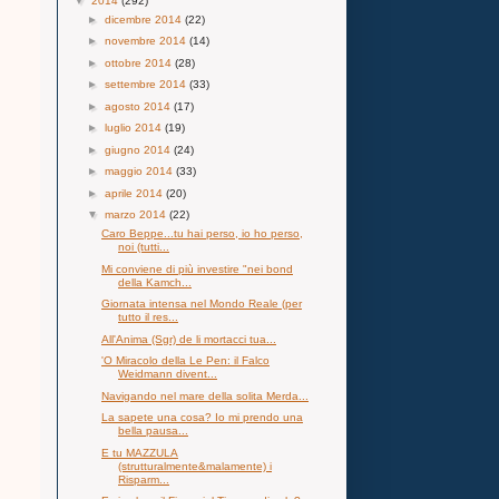
▼
2014
(292)
►
dicembre 2014
(22)
►
novembre 2014
(14)
►
ottobre 2014
(28)
►
settembre 2014
(33)
►
agosto 2014
(17)
►
luglio 2014
(19)
►
giugno 2014
(24)
►
maggio 2014
(33)
►
aprile 2014
(20)
▼
marzo 2014
(22)
Caro Beppe...tu hai perso, io ho perso,
noi (tutti...
Mi conviene di più investire "nei bond
della Kamch...
Giornata intensa nel Mondo Reale (per
tutto il res...
All'Anima (Sgr) de li mortacci tua...
'O Miracolo della Le Pen: il Falco
Weidmann divent...
Navigando nel mare della solita Merda...
La sapete una cosa? Io mi prendo una
bella pausa...
E tu MAZZULA
(strutturalmente&malamente) i
Risparm...