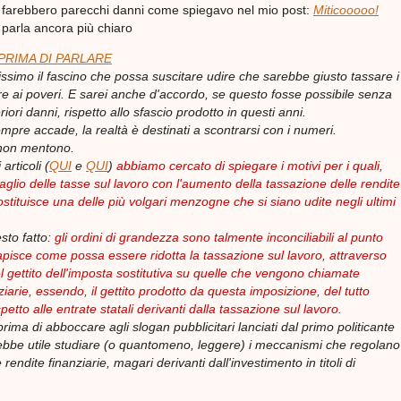
 farebbero parecchi danni come spiegavo nel mio post:
Miticooooo!
parla ancora più chiaro
PRIMA DI PARLARE
ssimo il fascino che possa suscitare udire che sarebbe giusto tassare i
are ai poveri. E sarei anche d'accordo, se questo fosse possibile senza
riori danni, rispetto allo sfascio prodotto in questi anni.
pre accade, la realtà è destinati a scontrarsi con i numeri.
 non mentono.
 articoli (
QUI
e
QUI
)
abbiamo cercato di spiegare i motivi per i quali,
 taglio delle tasse sul lavoro con l'aumento della tassazione delle rendite
ostituisce una delle più volgari menzogne che si siano udite negli ultimi
esto fatto:
gli ordini di grandezza sono talmente inconciliabili al punto
apisce come possa essere ridotta la tassazione sul lavoro, attraverso
l gettito dell'imposta sostitutiva su quelle che vengono chiamate
ziarie, essendo, il gettito prodotto da questa imposizione, del tutto
petto alle entrate statali derivanti dalla tassazione sul lavoro.
rima di abboccare agli slogan pubblicitari lanciati dal primo politicante
rebbe utile studiare (o quantomeno, leggere) i meccanismi che regolano
 rendite finanziarie, magari derivanti dall'investimento in titoli di