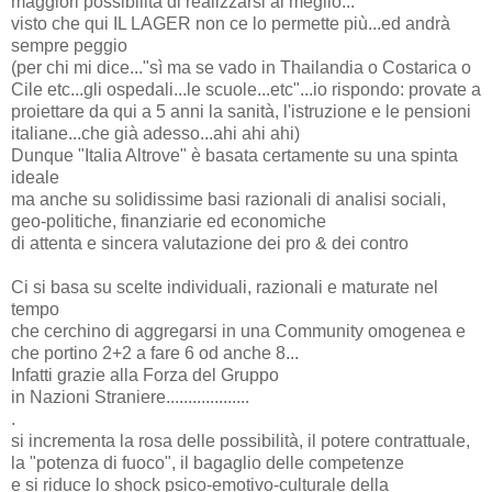
maggiori possibilità di realizzarsi al meglio...
visto che qui IL LAGER non ce lo permette più...ed andrà
sempre peggio
(per chi mi dice..."sì ma se vado in Thailandia o Costarica o
Cile etc...gli ospedali...le scuole...etc"...io rispondo: provate a
proiettare da qui a 5 anni la sanità, l'istruzione e le pensioni
italiane...che già adesso...ahi ahi ahi)
Dunque "Italia Altrove" è basata certamente su una spinta
ideale
ma anche su solidissime basi razionali di analisi sociali,
geo-politiche, finanziarie ed economiche
di attenta e sincera valutazione dei pro & dei contro
Ci si basa su scelte individuali, razionali e maturate nel
tempo
che cerchino di aggregarsi in una Community omogenea e
che portino 2+2 a fare 6 od anche 8...
Infatti grazie alla Forza del Gruppo
in Nazioni Straniere...................
.
si incrementa la rosa delle possibilità, il potere contrattuale,
la "potenza di fuoco", il bagaglio delle competenze
e si riduce lo shock psico-emotivo-culturale della