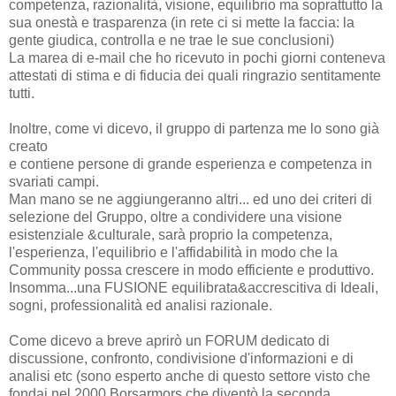
competenza, razionalità, visione, equilibrio ma soprattutto la
sua onestà e trasparenza (in rete ci si mette la faccia: la
gente giudica, controlla e ne trae le sue conclusioni)
La marea di e-mail che ho ricevuto in pochi giorni conteneva
attestati di stima e di fiducia dei quali ringrazio sentitamente
tutti.
Inoltre, come vi dicevo, il gruppo di partenza me lo sono già
creato
e contiene persone di grande esperienza e competenza in
svariati campi.
Man mano se ne aggiungeranno altri... ed uno dei criteri di
selezione del Gruppo, oltre a condividere una visione
esistenziale &culturale, sarà proprio la competenza,
l'esperienza, l'equilibrio e l'affidabilità in modo che la
Community possa crescere in modo efficiente e produttivo.
Insomma...una FUSIONE equilibrata&accrescitiva di Ideali,
sogni, professionalità ed analisi razionale.
Come dicevo a breve aprirò un FORUM dedicato di
discussione, confronto, condivisione d'informazioni e di
analisi etc (sono esperto anche di questo settore visto che
fondai nel 2000 Borsarmors che diventò la seconda