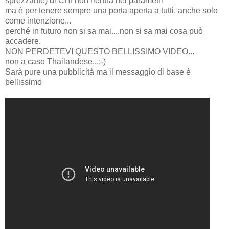
sprezzante) di CHI non rientra nei parametri
ma è per tenere sempre una porta aperta a tutti, anche solo
come intenzione...
perché in futuro non si sa mai....non si sa mai cosa può
accadere.
NON PERDETEVI QUESTO BELLISSIMO VIDEO...
non a caso Thailandese...;-)
Sarà pure una pubblicità ma il messaggio di base è
bellissimo