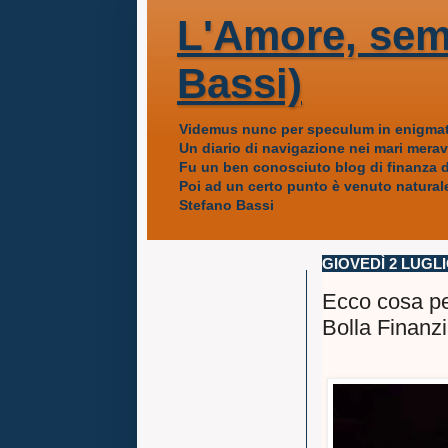
L'Amore, sem
Bassi)
Videmus nunc per speculum in enigmat
Un diario di navigazione nei mari mera
Fu un ben conosciuto blog di finanza da
Poi ad un certo punto è venuto naturale
Stefano Bassi
GIOVEDÌ 2 LUGLI
Ecco cosa pen
Bolla Finanzi