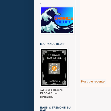
.
IL GRANDE BLUFF
Post più recente
Avete un'occasione
EPOCALE: non
sprecatela...
BASSI & TREMONTI SU
RAI2