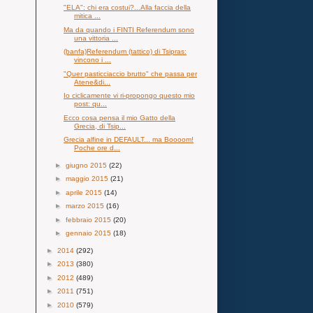
"ELA": chi era costui?...Alla faccia della
mitica ...
Ma da quando i FINTI Referendum sono
una vittoria ...
(banfa)Referendum (tattico) di Tsipras:
vincono i ...
"Quer pasticciaccio brutto" che passa per
Atene&di...
Io ciclicamente vi ri-propongo questo mio
post: qu...
Ecco cosa pensa il mio Gatto della
Grecia, di Tsip...
Grecia alfine in DEFAULT... ma Boooom!
Poche ore d...
►
giugno 2015
(22)
►
maggio 2015
(21)
►
aprile 2015
(14)
►
marzo 2015
(16)
►
febbraio 2015
(20)
►
gennaio 2015
(18)
►
2014
(292)
►
2013
(380)
►
2012
(489)
►
2011
(751)
►
2010
(579)