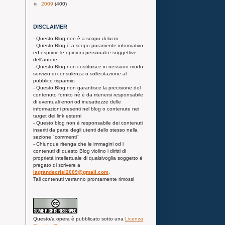
►
2009
(400)
DISCLAIMER
- Questo Blog non è a scopo di lucro
- Questo Blog è a scopo puramente informativo
ed esprime le opinioni personali e soggettive
dell'autore
- Questo Blog non costituisce in nessuno modo
servizio di consulenza o sollecitazione al
pubblico risparmio
- Questo Blog non garantisce la precisione del
contenuto fornito nè è da ritenersi responsabile
di eventuali errori od inesattezze delle
informazioni presenti nel blog o contenute nei
target dei link esterni
- Questo blog non è responsabile dei contenuti
inseriti da parte degli utenti dello stesso nella
sezione "commenti"
- Chiunque ritenga che le immagini od i
contenuti di questo Blog violino i diritti di
proprietà intellettuale di qualsivoglia soggetto è
pregato di scrivere a
lagrandecrisi2009@gmail.com
.
Tali contenuti verranno prontamente rimossi
Questo/a
opera
è pubblicato sotto una
Licenza