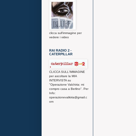
clicca sull'immagine per
vedere i video
RAI RADIO 2 -
CATERPILLAR
CLICCA SULL'IMMAGINE
per ascoltare la MIA
INTERVISTA su
"Operazione Valchiria: mi
compro casa a Berlino". Per
Info:
operazionevalkiria@gmail.c
om