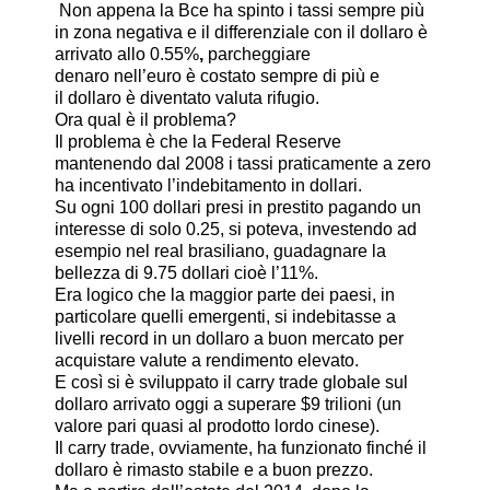
Non appena la Bce ha spinto i tassi sempre più
in zona negativa e il differenziale con il dollaro è
arrivato allo 0.55%
,
parcheggiare
denaro nell’euro è costato sempre di più e
il dollaro è diventato valuta rifugio.
Ora qual è il problema?
Il problema è che la Federal Reserve
mantenendo dal 2008 i tassi praticamente a zero
ha incentivato l’indebitamento in dollari.
Su ogni 100 dollari presi in prestito pagando un
interesse di solo 0.25, si poteva, investendo ad
esempio nel real brasiliano, guadagnare la
bellezza di 9.75 dollari cioè l’11%.
Era logico che la maggior parte dei paesi, in
particolare quelli emergenti, si indebitasse a
livelli record in un dollaro a buon mercato per
acquistare valute a rendimento elevato.
E così si è sviluppato il carry trade globale sul
dollaro arrivato oggi a superare $9 trilioni (un
valore pari quasi al prodotto lordo cinese).
Il carry trade, ovviamente, ha funzionato finché il
dollaro è rimasto stabile e a buon prezzo.