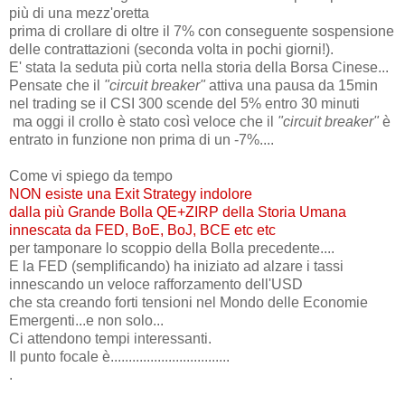
più di una mezz'oretta
prima di crollare di oltre il 7% con conseguente sospensione
delle contrattazioni (seconda volta in pochi giorni!).
E' stata la seduta più corta nella storia della Borsa Cinese...
Pensate che il
"circuit breaker"
attiva una pausa da 15min
nel trading se il CSI 300 scende del 5% entro 30 minuti
ma oggi il crollo è stato così veloce che il
"circuit breaker"
è
entrato in funzione non prima di un -7%....
Come vi spiego da tempo
NON esiste una Exit Strategy indolore
dalla più Grande Bolla QE+ZIRP della Storia Umana
innescata da FED, BoE, BoJ, BCE etc etc
per tamponare lo scoppio della Bolla precedente....
E la FED (semplificando) ha iniziato ad alzare i tassi
innescando un veloce rafforzamento dell'USD
che sta creando forti tensioni nel Mondo delle Economie
Emergenti...e non solo...
Ci attendono tempi interessanti.
Il punto focale è.................................
.