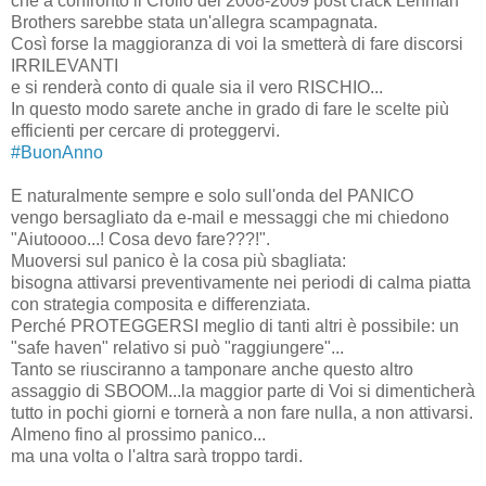
che a confronto il Crollo del 2008-2009 post crack Lehman
Brothers sarebbe stata un'allegra scampagnata.
Così forse la maggioranza di voi la smetterà di fare discorsi
IRRILEVANTI
e si renderà conto di quale sia il vero RISCHIO...
In questo modo sarete anche in grado di fare le scelte più
efficienti per cercare di proteggervi.
‪#‎BuonAnno‬
E naturalmente sempre e solo sull'onda del PANICO
vengo bersagliato da e-mail e messaggi che mi chiedono
"Aiutoooo...! Cosa devo fare???!".
Muoversi sul panico è la cosa più sbagliata:
bisogna attivarsi preventivamente nei periodi di calma piatta
con strategia composita e differenziata.
Perché PROTEGGERSI meglio di tanti altri è possibile: un
"safe haven" relativo si può "raggiungere"...
Tanto se riusciranno a tamponare anche questo altro
assaggio di SBOOM...la maggior parte di Voi si dimenticherà
tutto in pochi giorni e tornerà a non fare nulla, a non attivarsi.
Almeno fino al prossimo panico...
ma una volta o l'altra sarà troppo tardi.