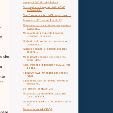
I peggiori INCUBI degli Italiani
Si moltiplicano i segnali di ALLARME
sull'immobili...
"Loro" sono ottimisti...NOI un po' meno...
Apologia dell'Evasione Fiscale (?)
Reprimere non è mai la risposta, evolvere
ad
è sempre...
Ma guarda un po' questo Leading
no
Economic Index mad...
Dedicato agli Italioti che continuano a
comprare c...
e
Tassare il contante: Inorriditi, scioccati,
sdegna...
to che
Ma le Banche italiane non erano "più
solide" delle...
Italia: Pareggio di Bilancio nel 2013. Non
la
c'è cas...
Il 5x1000 WWF: Un regalo per il nostro
futuro
elle
L'Economia USA "si rafforza" mentre le
na
entrate fis...
Lo "sfascio" dell'Euro...(?)
Naaaaaaa...oggi sarebbe colpa della
Cina....NON DI...
Quando ti attacchi al LTRO non ti stacchi
più....
Tornano le voci di QE-QE
ensile