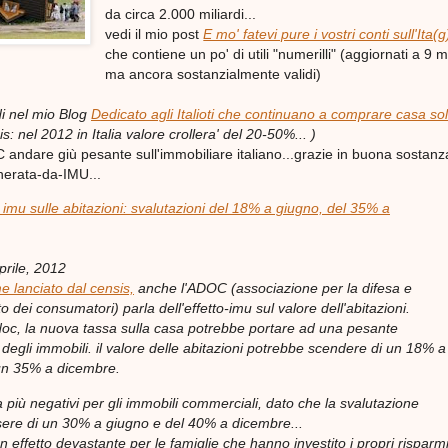
da circa 2.000 miliardi...
vedi il mio post
E mo' fatevi pure i vostri conti sull'Ita(g)
che contiene un po' di utili "numerilli" (aggiornati a 9 m
ma ancora sostanzialmente validi)
i nel mio Blog
Dedicato agli Italioti che continuano a comprare casa sol
: nel 2012 in Italia valore crollera' del 20-50%... )
 andare giù pesante sull'immobiliare italiano...grazie in buona sostanza
herata-da-IMU...
 imu sulle abitazioni: svalutazioni del 18% a giugno, del 35% a
prile, 2012
me lanciato dal censis,
anche l'ADOC (associazione per la difesa e
o dei consumatori) parla dell'effetto-imu sul valore dell'abitazioni.
oc, la nuova tassa sulla casa potrebbe portare ad una pesante
degli immobili. il valore delle abitazioni potrebbe scendere di un 18% a
 un 35% a dicembre.
a più negativi per gli immobili commerciali, dato che la svalutazione
ere di un 30% a giugno e del 40% a dicembre...
n effetto devastante per le famiglie che hanno investito i propri risparm