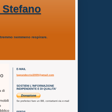
 Stefano
 potremmo nemmeno respirare.
E-MAIL
no
lagrandecrisi2009@gmail.com
SOSTIENI L'INFORMAZIONE
INDIPENDENTE E DI QUALITA'
a di
mmobili
Se preferisci fare un BB, contattami via e-mail
o
bblico
FEEDS