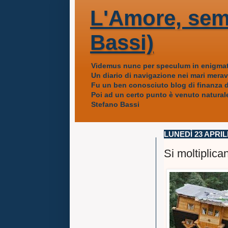
L'Amore, sem
Bassi)
Videmus nunc per speculum in enigmat
Un diario di navigazione nei mari mera
Fu un ben conosciuto blog di finanza da
Poi ad un certo punto è venuto naturale
Stefano Bassi
LUNEDÌ 23 APRIL
Si moltiplica