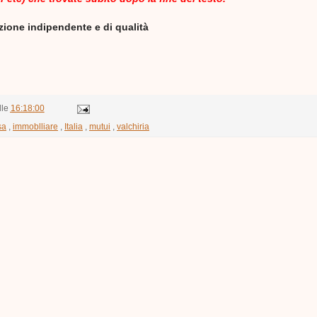
azione indipendente e di qualità
lle
16:18:00
sa
,
immoblliare
,
Italia
,
mutui
,
valchiria