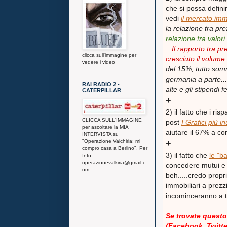
che si possa definir
vedi
il mercato immo
la
relazione tra prez
relazione tra valori
...
Il rapporto tra p
clicca sull'immagine per
cresciuto il volume
vedere i video
del 15%, tutto somm
germania a parte...
RAI RADIO 2 -
alte e gli stipendi
CATERPILLAR
+
2) il fatto che i r
CLICCA SULL'IMMAGINE
post
I Grafici più in
per ascoltare la MIA
aiutare il 67% a c
INTERVISTA su
+
"Operazione Valchiria: mi
compro casa a Berlino". Per
3) il fatto che
le "b
Info:
operazionevalkiria@gmail.c
concedere mutui e c
om
beh.....credo propr
immobiliari a prezz
incominceranno a to
Se trovate questo 
(Facebook, Twitter