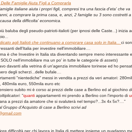
 Delle
Famiglie
Aiuta Figli a Comprarla
famiglie italiane aiuta i propri figli, compresi tra una fascia d'eta' che va
anni, a comprare la prima casa, e, anzi, 2 famiglie su 3 sono costretti a
 causa della difficolta' economica.
 baluba degli pseudo-patrioti-italioti (per ipnosi delle Caste...) inizia 
io...
icato agli Italioti che continuano a comprare casa solo in Italia...
ci so
essanti dell'Italia per investire nell'immobiliare....
ema è che Investire in Italia sta diventando sempre meno interessante 
OLO nell'immobiliare ma un po' in tutte le categorie di
assets
)
avo davanti alla vetrina di un'agenzia immobiliare torinese ed ho pensa
sero degli scherzi...delle bufale....
rtamenti "nientediche" messi in vendita a prezzi da veri amatori: 280mi
, 480mila euro, 550mila euro etc
ensiero subito mi è corso ai prezzi delle case a Berlino ed al giochino
d
tiplicatori
: "
quanti
appartamenti mi prendo a Berlino con l'importo di
u
iana a prezzi da amatore che si svaluterà nel tempo?...3x 4x 5x?...."
al Gruppo d'Acquisto di case a Berlino scrivi ad
a@gmail.com
re difficoltà per chi lavora in Italia di mettere insieme un guadagno m