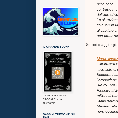
.
nella casa...
contratto mu
dell'immobile
La situazione
coinvolti in 
al capitale a
non poter res
Se poi ci aggiungia
IL GRANDE BLUFF
Mutui: finanz
Diminuisce s
l'acquisto di
Secondo i dati
l'erogazione 
del 25,29% ri
Rispetto al 
milioni di e
Avete un'occasione
EPOCALE: non
l'italia nord
sprecatela...
Mentre nelle
nord occident
BASSI & TREMONTI SU
RAI2