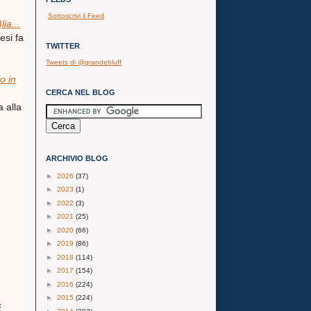
Sottoscrivi il Feed
lia...
esi fa
TWITTER
Tweets di @grandebluff
o in
CERCA NEL BLOG
 alla
ARCHIVIO BLOG
►
2026
(37)
►
2023
(1)
►
2022
(3)
►
2021
(25)
►
2020
(66)
►
2019
(86)
►
2018
(114)
►
2017
(154)
►
2016
(224)
►
2015
(224)
i