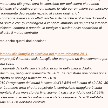
.ma ancora più grave sarà la situazione per tutti coloro che hanno
tui, dato che continueranno a pagare le rate per un valore complessivo
 fortemente deprezzato rispetto al valore originario".
 potrebbe avere i suoi effetti anche sulle banche e gli istituti di credito
una spirale che gli costringerà a vendere immobili ad un prezzo inferiore
nticipato. sempre e quando, le famiglie si trovino nella condizione di
titutire il mutuo contratto
mo anche questi dati desolanti....
iamenti alle famiglie in picchiata nel quarto trimestre 2011
empre più il numero delle famiglie che ottengono un finanziamento per
 una casa.
 riportati dal bollettino statistico di aprile della banca d'italia,
dei mutui, nel quarto trimestre del 2011, ha registrato una contrazione
spetto all'analogo trimestre del 2010.
2010 l'erogazione dei mutui è scesa dell'11,84% ed è stata di 49.239, 30
uro. La macro area che ha registrato la contrazione maggiore è stata
-orientale, il cui mercato dei finanziamenti casa si è ridotto del 17,59%.
 altre macoroaree la contrazione è stata compresa dal -8% dell'italia
ale al -12% dell'italia centrale....