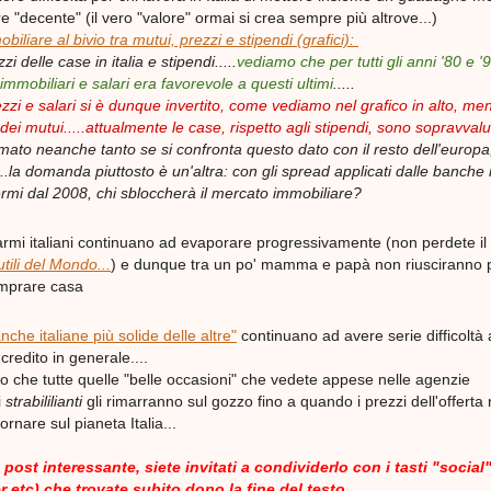
e "decente" (il vero "valore" ormai si crea sempre più altrove...)
biliare al bivio tra mutui, prezzi e stipendi (grafici):
zi delle case in italia e stipendi.....
vediamo che per tutti gli anni '80 e '9
 immobiliari e salari era favorevole a questi ultimi
.....
rezzi e salari si è dunque invertito, come vediamo nel grafico in alto, me
 dei mutui.....attualmente le case, rispetto agli stipendi, sono sopravvalu
ato neanche tanto se si confronta questo dato con il resto dell'europa
..la domanda piuttosto è un'altra: con gli spread applicati dalle banche
 fermi dal 2008, chi sbloccherà il mercato immobiliare?
isparmi italiani continuano ad evaporare progressivamente (non perdete il
utili del Mondo...
) e dunque tra un po' mamma e papà non riusciranno 
omprare casa
anche italiane più solide delle altre"
continuano ad avere serie difficoltà 
redito in generale....
io che tutte quelle "belle occasioni" che vedete appese nelle agenzie
i
strabililianti
gli rimarranno sul gozzo fino a quando i prezzi dell'offerta
rnare sul pianeta Italia...
post interessante, siete invitati a condividerlo con i tasti "social
 etc) che trovate subito dopo la fine del testo.