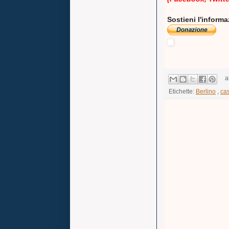
Sostieni l'inform
a
Etichette:
Berlino
,
ca