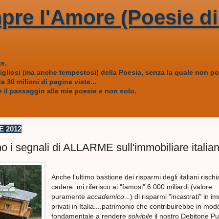
pre l'Amore (Poesie di
e.
vigliosi (ma anche tempestosi) della Poesia, senza la quale non
 30 milioni di pagine viste...
 il passaggio alle mie poesie e non solo.
E 2012
no i segnali di ALLARME sull'immobiliare italia
Anche l'ultimo bastione dei risparmi degli italiani rischi
cadere: mi riferisco ai "famosi" 6.000 miliardi (valore
puramente
accademico
...) di risparmi "incastrati" in i
privati in Italia....patrimonio che contribuirebbe in mod
fondamentale a rendere
solvibile
il nostro Debitone Pu