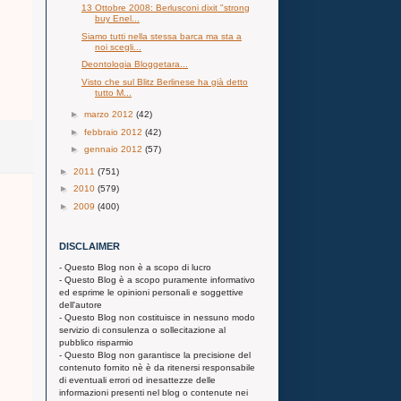
13 Ottobre 2008: Berlusconi dixit "strong
buy Enel...
Siamo tutti nella stessa barca ma sta a
noi scegli...
Deontologia Bloggetara...
Visto che sul Blitz Berlinese ha già detto
tutto M...
►
marzo 2012
(42)
►
febbraio 2012
(42)
►
gennaio 2012
(57)
►
2011
(751)
►
2010
(579)
►
2009
(400)
DISCLAIMER
- Questo Blog non è a scopo di lucro
- Questo Blog è a scopo puramente informativo
ed esprime le opinioni personali e soggettive
dell'autore
- Questo Blog non costituisce in nessuno modo
servizio di consulenza o sollecitazione al
pubblico risparmio
- Questo Blog non garantisce la precisione del
contenuto fornito nè è da ritenersi responsabile
di eventuali errori od inesattezze delle
informazioni presenti nel blog o contenute nei