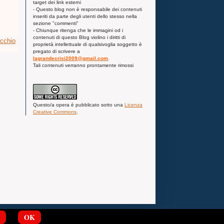
target dei link esterni
- Questo blog non è responsabile dei contenuti
inseriti da parte degli utenti dello stesso nella
sezione "commenti"
- Chiunque ritenga che le immagini od i
contenuti di questo Blog violino i diritti di
ecchio
proprietà intellettuale di qualsivoglia soggetto è
pregato di scrivere a
lagrandecrisi2009@gmail.com
.
Tali contenuti verranno prontamente rimossi
Questo/a
opera
è pubblicato sotto una
Licenza
Creative Commons
.
OK