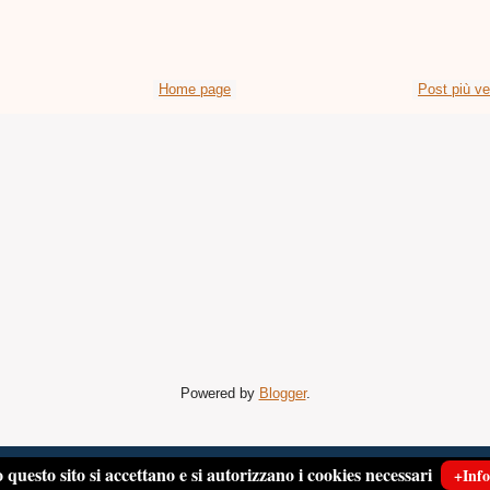
Home page
Post più v
Powered by
Blogger
.
 questo sito si accettano e si autorizzano i cookies necessari
+Info