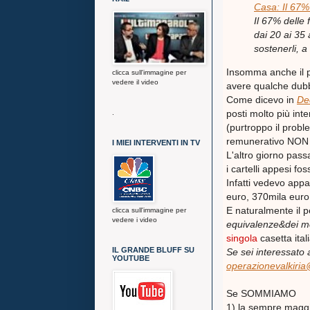
Casa
: Il
67
%
Il 67% delle 
dai 20 ai 35 
sostenerli, a
Insomma anche il più
clicca sull'immagine per
vedere il video
avere qualche dubb
Come dicevo in
Ded
posti molto più inter
.
(purtroppo il probl
remunerativo NON S
I MIEI INTERVENTI IN TV
L'altro giorno pass
i cartelli appesi fos
Infatti vedevo appa
euro, 370mila euro
E naturalmente il p
clicca sull'immagine per
vedere i video
equivalenze&dei mol
singola
casetta ital
IL GRANDE BLUFF SU
Se sei interessato 
YOUTUBE
operazionevalkiri
Se SOMMIAMO
1) la sempre maggio