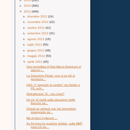
►
2014
(292)
►
2013
(380)
▼
2012
(489)
►
dicembre 2012
(24)
►
novembre 2012
(42)
►
ottobre 2012
(42)
►
settembre 2012
(31)
►
agosto 2012
(16)
►
luglio 2012
(50)
►
giugno 2012
(48)
►
maggio 2012
(50)
▼
aprile 2012
(45)
Una tonnellata di Dati Macro Americani si
stanno i...
La Soluzione Finale: non si va più in
pensione...
USA: il "rapporto di cambio" tra Debito e
PIL schi...
Globalizzarsi: Sì...ma come?
Un po' di verità sulla situazione delle
Banche Ita...
Chissà se arriverà mai 'sto benedetto
downgrade de...
Ma mi facci il piacere....
Su Keynes ho qualche dubbio, sulla MMT
parecchi du...