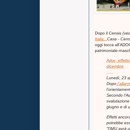
Dopo il Censis
(ved
Italia...
Casa - Censis
oggi tocca all'ADOC
patrimoniale-masc
Adoc, effetto
dicembre
......
Lunedì, 23 a
Dopo
l'allar
l'orientament
Secondo l'Ad
svalutazione 
giugno e di
Effetti ancor
potrebbe ess
"l'IMU avrà u