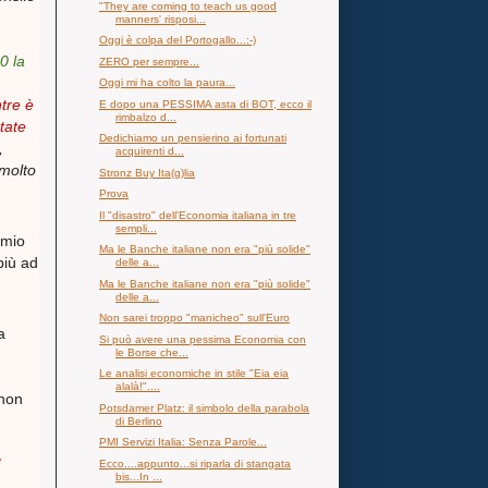
"They are coming to teach us good
manners' risposi...
Oggi è colpa del Portogallo...:-)
0 la
ZERO per sempre...
Oggi mi ha colto la paura...
ntre è
E dopo una PESSIMA asta di BOT, ecco il
rimbalzo d...
tate
Dedichiamo un pensierino ai fortunati
,
acquirenti d...
 molto
Stronz Buy Ita(g)lia
Prova
Il "disastro" dell'Economia italiana in tre
sempli...
 mio
Ma le Banche italiane non era "più solide"
più ad
delle a...
Ma le Banche italiane non era "più solide"
delle a...
Non sarei troppo "manicheo" sull'Euro
a
Si può avere una pessima Economia con
le Borse che...
Le analisi economiche in stile "Eia eia
alalà!"....
 non
Potsdamer Platz: il simbolo della parabola
di Berlino
PMI Servizi Italia: Senza Parole...
"
Ecco....appunto...si riparla di stangata
bis...In ...