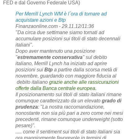
FED e dal Governo Federale USA)
Per Merrill Lynch WM è l´ora di tornare ad
acquistare azioni e Btp
Finanzaonline.com - 29.11.12/11:36
"Da circa due settimane siamo tornati ad
accumulare posizioni sui titoli di stato decennali
italiani".
Dopo aver mantenuto una posizione
"
estremamente conservativa
" sul debito
italiano, Merrill Lynch ha iniziato ad aprire
posizioni sui
Btp
a partire dalla scorsa metà di
novembre, guardando con maggiore fiducia al
debito italiano
grazie anche alle rassicurazioni
offerte dalla Banca centrale europea.
Il posizionamento sui titoli di stato italiani rimane
comunque caratterizzato da un elevato
grado di
prudenza
: "La nostra raccomandazione,
nonostante non sia più pari a zero come nei mesi
precedenti, rimane comunque underweight (sotto
pesare)".
..... come il sentiment sui titoli di stato italiani sia
ora maggiormente favorevole in termini di