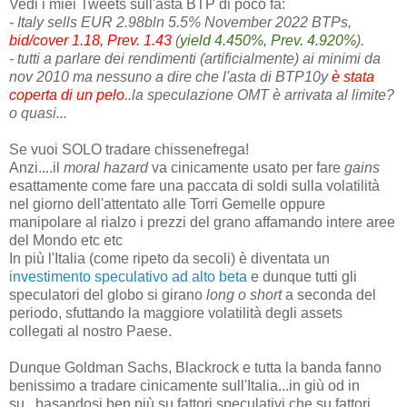
Vedi i miei Tweets sull'asta BTP di poco fa:
- Italy sells EUR 2.98bln 5.5% November 2022 BTPs,
bid/cover 1.18, Prev. 1.43
(
yield 4.450%, Prev. 4.920%
).
- tutti a parlare dei rendimenti (artificialmente) ai minimi da
nov 2010 ma nessuno a dire che l'asta di BTP10y
è stata
coperta di un pelo
..la speculazione OMT è arrivata al limite?
o quasi...
Se vuoi SOLO tradare chissenefrega!
Anzi....il
moral hazard
va cinicamente usato per fare
gains
esattamente come fare una paccata di soldi sulla volatilità
nel giorno dell'attentato alle Torri Gemelle oppure
manipolare al rialzo i prezzi del grano affamando intere aree
del Mondo etc etc
In più l'Italia (come ripeto da secoli) è diventata un
investimento speculativo ad alto beta
e dunque tutti gli
speculatori del globo si girano
long o short
a seconda del
periodo, sfuttando la maggiore volatilità degli assets
collegati al nostro Paese.
Dunque Goldman Sachs, Blackrock e tutta la banda fanno
benissimo a tradare cinicamente sull'Italia...in giù od in
su...basandosi ben più su fattori speculativi che su fattori