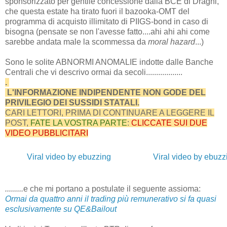
sponsorizzato per gentile concessione dalla BCE di Draghi,
che questa estate ha tirato fuori il bazooka-OMT del
programma di acquisto illimitato di PIIGS-bond in caso di
bisogna (pensate se non l'avesse fatto....ahi ahi ahi come
sarebbe andata male la scommessa da
moral hazard
...)
Sono le solite ABNORMI ANOMALIE indotte dalle Banche
Centrali che vi descrivo ormai da secoli..................
.
L'INFORMAZIONE INDIPENDENTE NON GODE DEL
PRIVILEGIO DEI SUSSIDI STATALI.
CARI LETTORI, PRIMA DI CONTINUARE A LEGGERE IL
POST,
FATE LA VOSTRA PARTE
:
CLICCATE SUI DUE
VIDEO PUBBLICITARI
Viral video by ebuzzing
Viral video by ebuzz
.........
e che mi portano a postulate il seguente assioma:
Ormai da quattro anni il trading più remunerativo si fa quasi
esclusivamente su QE&Bailout