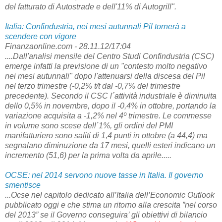
del fatturato di Autostrade e dell'11% di Autogrill".
Italia: Confindustria, nei mesi autunnali Pil tornerà a
scendere con vigore
Finanzaonline.com - 28.11.12/17:04
....Dall'analisi mensile del Centro Studi Confindustria (CSC)
emerge infatti la previsione di un "contesto molto negativo
nei mesi autunnali" dopo l'attenuarsi della discesa del Pil
nel terzo trimestre (-0,2% t/t dal -0,7% del trimestre
precedente). Secondo il CSC l´attività industriale è diminuita
dello 0,5% in novembre, dopo il -0,4% in ottobre, portando la
variazione acquisita a -1,2% nel 4º trimestre. Le commesse
in volume sono scese dell´1%, gli ordini del PMI
manifatturiero sono saliti di 1,4 punti in ottobre (a 44,4) ma
segnalano diminuzione da 17 mesi, quelli esteri indicano un
incremento (51,6) per la prima volta da aprile.....
OCSE: nel 2014 servono nuove tasse in Italia. Il governo
smentisce
...Ocse nel capitolo dedicato all’Italia dell’Economic Outlook
pubblicato oggi e che stima un ritorno alla crescita ”nel corso
del 2013” se il Governo conseguira’ gli obiettivi di bilancio