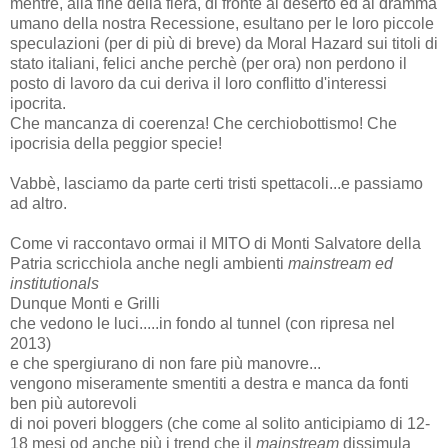
mentre, alla fine della fiera, di fronte al deserto ed al dramma
umano della nostra Recessione, esultano per le loro piccole
speculazioni (per di più di breve) da Moral Hazard sui titoli di
stato italiani, felici anche perchè (per ora) non perdono il
posto di lavoro da cui deriva il loro conflitto d'interessi
ipocrita.
Che mancanza di coerenza! Che cerchiobottismo! Che
ipocrisia della peggior specie!
Vabbè, lasciamo da parte certi tristi spettacoli...e passiamo
ad altro.
Come vi raccontavo ormai il MITO di Monti Salvatore della
Patria scricchiola anche negli ambienti
mainstream ed
institutionals
Dunque Monti e Grilli
che vedono le luci.....in fondo al tunnel (con ripresa nel
2013)
e che spergiurano di non fare più manovre...
vengono miseramente smentiti a destra e manca da fonti
ben più autorevoli
di noi poveri bloggers (che come al solito anticipiamo di 12-
18 mesi od anche più i trend che il
mainstream
dissimula