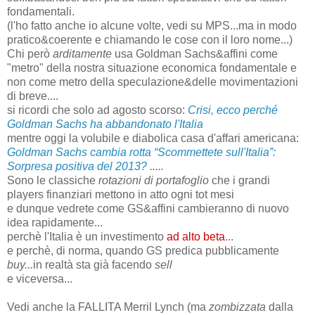
fondamentali.
(l'ho fatto anche io alcune volte, vedi su MPS...ma in modo
pratico&coerente e chiamando le cose con il loro nome...)
Chi però
arditamente
usa Goldman Sachs&affini come
"metro" della nostra situazione economica fondamentale e
non come metro della speculazione&delle movimentazioni
di breve....
si ricordi che solo ad agosto scorso:
Crisi, ecco perché
Goldman Sachs ha abbandonato l'Italia
mentre oggi la volubile e diabolica casa d'affari americana:
Goldman Sachs cambia rotta “Scommettete sull'Italia”:
Sorpresa positiva del 2013?
.....
Sono le classiche
rotazioni di portafoglio
che i grandi
players finanziari mettono in atto ogni tot mesi
e dunque vedrete come GS&affini cambieranno di nuovo
idea rapidamente...
perchè l'Italia è un investimento
ad alto beta
...
e perchè, di norma, quando GS predica pubblicamente
buy...
in realtà sta già facendo
sell
e viceversa...
Vedi anche la FALLITA Merril Lynch (ma
zombizzata
dalla