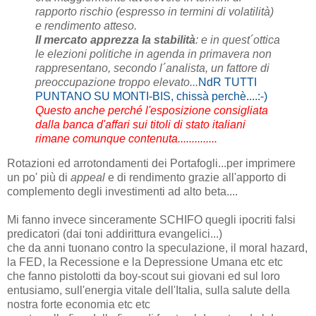
rapporto rischio (espresso in termini di volatilità)
e rendimento atteso.
Il mercato apprezza la stabilità
: e in quest´ottica
le elezioni politiche in agenda in primavera non
rappresentano, secondo l´analista, un fattore di
preoccupazione troppo elevato...
NdR TUTTI
PUNTANO SU MONTI-BIS, chissà perchè....:-)
Questo anche perché l'esposizione consigliata
dalla banca d'affari sui titoli di stato italiani
rimane comunque contenuta..............
Rotazioni ed arrotondamenti dei Portafogli...per imprimere
un po' più di
appeal
e di rendimento grazie all'apporto di
complemento degli investimenti ad alto beta....
Mi fanno invece sinceramente SCHIFO quegli ipocriti falsi
predicatori (dai toni addirittura evangelici...)
che da anni tuonano contro la speculazione, il moral hazard,
la FED, la Recessione e la Depressione Umana etc etc
che fanno pistolotti da boy-scout sui giovani ed sul loro
entusiamo, sull'energia vitale dell'Italia, sulla salute della
nostra forte economia etc etc