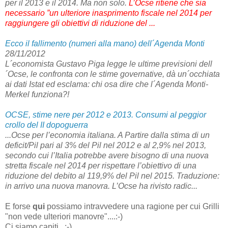
per il 2013 e il 2014. Ma non solo.
L’Ocse ritiene che sia
necessario ”un ulteriore inasprimento fiscale nel 2014 per
raggiungere gli obiettivi di riduzione del ...
Ecco il fallimento (numeri alla mano) dell´Agenda Monti
28/11/2012
L´economista Gustavo Piga legge le ultime previsioni dell
´Ocse, le confronta con le stime governative, dà un´occhiata
ai dati Istat ed esclama: chi osa dire che l´Agenda Monti-
Merkel funziona?!
OCSE, stime nere per 2012 e 2013. Consumi al peggior
crollo del II dopoguerra
...Ocse per l’economia italiana. A Partire dalla stima di un
deficit/Pil pari al 3% del Pil nel 2012 e al 2,9% nel 2013,
secondo cui l’Italia potrebbe avere bisogno di una nuova
stretta fiscale nel 2014 per rispettare l’obiettivo di una
riduzione del debito al 119,9% del Pil nel 2015. Traduzione:
in arrivo una nuova manovra. L’Ocse ha rivisto radic...
E forse
qui
possiamo intravvedere una ragione per cui Grilli
"non vede ulteriori manovre"....:-)
Ci siamo capiti...;-)