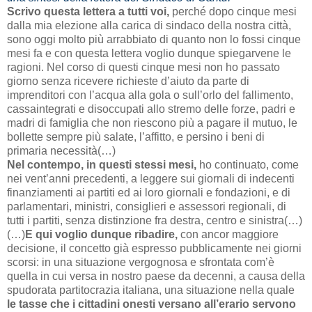
Scrivo questa lettera a tutti voi,
perché dopo cinque mesi
dalla mia elezione alla carica di sindaco della nostra città,
sono oggi molto più arrabbiato di quanto non lo fossi cinque
mesi fa e con questa lettera voglio dunque spiegarvene le
ragioni. Nel corso di questi cinque mesi non ho passato
giorno senza ricevere richieste d’aiuto da parte di
imprenditori con l’acqua alla gola o sull’orlo del fallimento,
cassaintegrati e disoccupati allo stremo delle forze, padri e
madri di famiglia che non riescono più a pagare il mutuo, le
bollette sempre più salate, l’affitto, e persino i beni di
primaria necessità(…)
Nel contempo, in questi stessi mesi,
ho continuato, come
nei vent’anni precedenti, a leggere sui giornali di indecenti
finanziamenti ai partiti ed ai loro giornali e fondazioni, e di
parlamentari, ministri, consiglieri e assessori regionali, di
tutti i partiti, senza distinzione fra destra, centro e sinistra(…)
(…)
E qui voglio dunque ribadire,
con ancor maggiore
decisione, il concetto già espresso pubblicamente nei giorni
scorsi: in una situazione vergognosa e sfrontata com’è
quella in cui versa in nostro paese da decenni, a causa della
spudorata partitocrazia italiana, una situazione nella quale
le tasse che i cittadini onesti versano all’erario servono