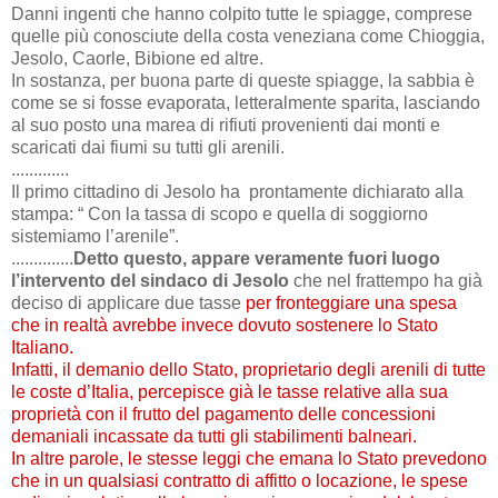
Danni ingenti che hanno colpito tutte le spiagge, comprese
quelle più conosciute della costa veneziana come Chioggia,
Jesolo, Caorle, Bibione ed altre.
In sostanza, per buona parte di queste spiagge, la sabbia è
come se si fosse evaporata, letteralmente sparita, lasciando
al suo posto una marea di rifiuti provenienti dai monti e
scaricati dai fiumi su tutti gli arenili.
.............
Il primo cittadino di Jesolo ha prontamente dichiarato alla
stampa: “ Con la tassa di scopo e quella di soggiorno
sistemiamo l’arenile”.
..............
Detto questo, appare veramente fuori luogo
l’intervento del sindaco di Jesolo
che nel frattempo ha già
deciso di applicare due tasse
per fronteggiare una spesa
che in realtà avrebbe invece dovuto sostenere lo Stato
Italiano.
Infatti, il demanio dello Stato, proprietario degli arenili di tutte
le coste d’Italia, percepisce già le tasse relative alla sua
proprietà con il frutto del pagamento delle concessioni
demaniali incassate da tutti gli stabilimenti balneari.
In altre parole, le stesse leggi che emana lo Stato prevedono
che in un qualsiasi contratto di affitto o locazione, le spese