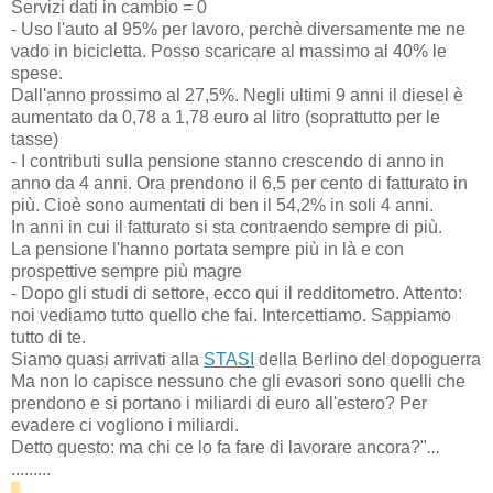
Servizi dati in cambio = 0
- Uso l'auto al 95% per lavoro, perchè diversamente me ne
vado in bicicletta. Posso scaricare al massimo al 40% le
spese.
Dall'anno prossimo al 27,5%. Negli ultimi 9 anni il diesel è
aumentato da 0,78 a 1,78 euro al litro (soprattutto per le
tasse)
- I contributi sulla pensione stanno crescendo di anno in
anno da 4 anni. Ora prendono il 6,5 per cento di fatturato in
più. Cioè sono aumentati di ben il 54,2% in soli 4 anni.
In anni in cui il fatturato si sta contraendo sempre di più.
La pensione l'hanno portata sempre più in là e con
prospettive sempre più magre
- Dopo gli studi di settore, ecco qui il redditometro. Attento:
noi vediamo tutto quello che fai. Intercettiamo. Sappiamo
tutto di te.
Siamo quasi arrivati alla
STASI
della Berlino del dopoguerra
Ma non lo capisce nessuno che gli evasori sono quelli che
prendono e si portano i miliardi di euro all'estero? Per
evadere ci vogliono i miliardi.
Detto questo: ma chi ce lo fa fare di lavorare ancora?"
...
.........
.