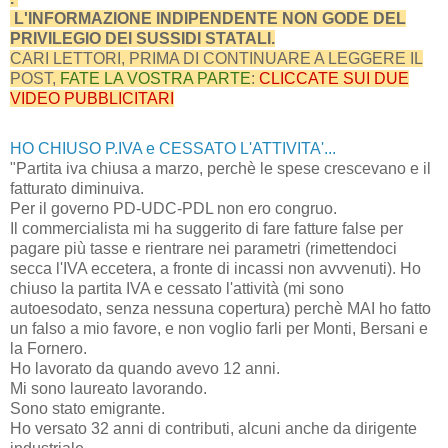
L'INFORMAZIONE INDIPENDENTE NON GODE DEL
PRIVILEGIO DEI SUSSIDI STATALI.
CARI LETTORI, PRIMA DI CONTINUARE A LEGGERE IL
POST,
FATE LA VOSTRA PARTE
:
CLICCATE SUI DUE
VIDEO PUBBLICITARI
HO CHIUSO P.IVA e CESSATO L'ATTIVITA'...
"Partita iva chiusa a marzo, perchè le spese crescevano e il
fatturato diminuiva.
Per il governo PD-UDC-PDL non ero congruo.
Il commercialista mi ha suggerito di fare fatture false per
pagare più tasse e rientrare nei parametri (rimettendoci
secca l'IVA eccetera, a fronte di incassi non avvvenuti). Ho
chiuso la partita IVA e cessato l'attività (mi sono
autoesodato, senza nessuna copertura) perchè MAI ho fatto
un falso a mio favore, e non voglio farli per Monti, Bersani e
la Fornero.
Ho lavorato da quando avevo 12 anni.
Mi sono laureato lavorando.
Sono stato emigrante.
Ho versato 32 anni di contributi, alcuni anche da dirigente