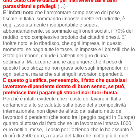
uno Stato che le utilizza per mantenere tali e tanti
parassitismi e privilegi.
(…)
E’ infatti noto
che l’ammontare complessivo del peso
fiscale in Italia, sommando imposte dirette ed indirette, è
oggi assolutamente insopportabile e supera
abbondantemente, se sommato agli oneri sociali, il 70% del
reddito lordo complessivo prodotto dai cittadini onesti. E’
inoltre noto, e lo ribadisco, che ogni impresa, in questo
momento, se paga tutte le tasse, le imposte e i balzelli che lo
Stato gli impone, chiude i battenti nel giro di una
settimana. Ma occorre anche aggiungere che il peso di
questo fisco strozzino non grava solo sugli imprenditori di
ogni settore, ma anche sui singoli lavoratori dipendenti.
E questo giustifica, per esempio, il fatto che qualsiasi
lavoratore dipendente dotato di buon senso, se può,
preferisce farsi pagare gli straordinari fuori busta
.
Perché è infatti evidente che il costo del lavoro in Italia,
certamente alto se valutato sulla base della competitività
internazionale, non dipende affatto dal salario netto dei
lavoratori dipendenti (che sono fra i peggio pagati in Europa)
quanto piuttosto dal fatto che se un lavoratore intasca 1000
euro netti al mese, il costo per l’azienda che lo ha assunto è
di più di 2500 euro, a causa del fatto che molto più di quel