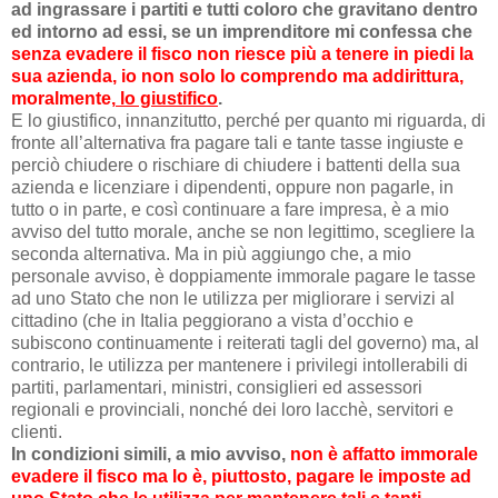
ad ingrassare i partiti e tutti coloro che gravitano dentro
ed intorno ad essi, se un imprenditore mi confessa che
senza evadere il fisco non riesce più a tenere in piedi la
sua azienda, io non solo lo comprendo ma addirittura,
moralmente,
lo giustifico
.
E lo giustifico, innanzitutto, perché per quanto mi riguarda, di
fronte all’alternativa fra pagare tali e tante tasse ingiuste e
perciò chiudere o rischiare di chiudere i battenti della sua
azienda e licenziare i dipendenti, oppure non pagarle, in
tutto o in parte, e così continuare a fare impresa, è a mio
avviso del tutto morale, anche se non legittimo, scegliere la
seconda alternativa. Ma in più aggiungo che, a mio
personale avviso, è doppiamente immorale pagare le tasse
ad uno Stato che non le utilizza per migliorare i servizi al
cittadino (che in Italia peggiorano a vista d’occhio e
subiscono continuamente i reiterati tagli del governo) ma, al
contrario, le utilizza per mantenere i privilegi intollerabili di
partiti, parlamentari, ministri, consiglieri ed assessori
regionali e provinciali, nonché dei loro lacchè, servitori e
clienti.
In condizioni simili, a mio avviso,
non è affatto immorale
evadere il fisco ma lo è, piuttosto, pagare le imposte ad