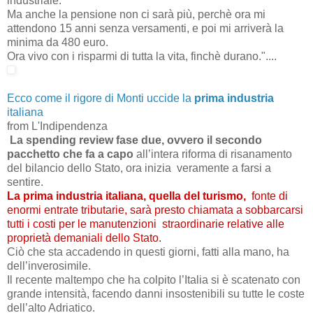
industriale.
Ma anche la pensione non ci sarà più, perchè ora mi
attendono 15 anni senza versamenti, e poi mi arriverà la
minima da 480 euro.
Ora vivo con i risparmi di tutta la vita, finchè durano."....
Ecco come il rigore di Monti uccide la
prima
industria
italiana
from L'Indipendenza
La spending review fase due, o
vvero il secondo
pacchetto che fa a capo
all’intera riforma di risanamento
del bilancio dello Stato, ora inizia veramente a farsi a
sentire.
La
prima
industria
italiana, quella del turismo,
fonte di
enormi entrate tributarie, sarà presto chiamata a sobbarcarsi
tutti i costi per le manutenzioni straordinarie relative alle
proprietà demaniali dello Stato.
Ciò che sta accadendo in questi giorni, fatti alla mano, ha
dell’inverosimile.
Il recente maltempo che ha colpito l’Italia si è scatenato con
grande intensità, facendo danni insostenibili su tutte le coste
dell’alto Adriatico.