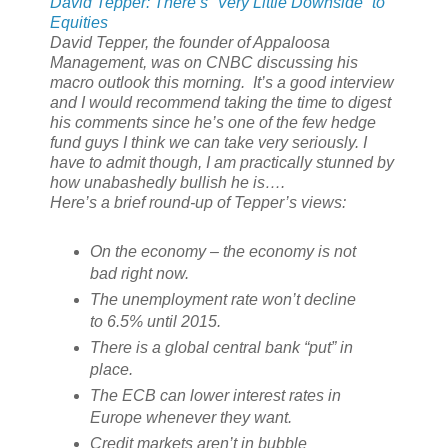
David Tepper: There’s “Very Little Downside” to
Equities
David Tepper, the founder of Appaloosa
Management, was on CNBC discussing his
macro outlook this morning. It’s a good interview
and I would recommend taking the time to digest
his comments since he’s one of the few hedge
fund guys I think we can take very seriously. I
have to admit though, I am practically stunned by
how unabashedly bullish he is….
Here’s a brief round-up of Tepper’s views:
On the economy – the economy is not
bad right now.
The unemployment rate won’t decline
to 6.5% until 2015.
There is a global central bank “put” in
place.
The ECB can lower interest rates in
Europe whenever they want.
Credit markets aren’t in bubble