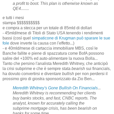
a profit to boot. This plan is otherwise known as
QE4........
e tutti i mesi
stampa $$$$$$$$$$
e compra a stecca
per un totale di 85mld di dollari
- 45mld/mese di Titoli di Stato USA tenendo i rendimenti
bassi (così quel
simpaticone di Krugman può sparare le sue
fole
dove inverte la causa con l'effetto...)
- e 40mld/mese di cartaccia immobiliare MBS, così le
Banche fallite e piene di spazzatura come BofA possono
salire del +100% ed auto-alimentare la nuova Bolla...
Tanto che persino l'analista Meredith Whitney, che anticipò
la crisi subprime e che è sempre stata
bearish
sui financials,
ha dovuto convertirsi e diventare
bullish
per non perdersi il
prossimo giro di giostra sponsorizzato da Zio Ben...
Meredith Whitney's Gone Bullish On Financials
...
Meredith Whitney is recommending her clients
buy banks stocks, and fast, CNBC reports. The
analyst, known for accurately calling the
subprime mortgage crisis, has been bearish on
banks for some time.