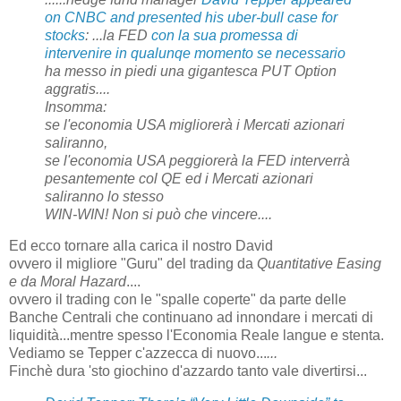
on CNBC and presented his uber-bull case for
stocks
:
...
la FED
con la sua promessa di
intervenire in qualunqe momento se necessario
ha messo in piedi una gigantesca PUT Option
aggratis....
Insomma:
se l'economia USA migliorerà i Mercati azionari
saliranno,
se l'economia USA peggiorerà la FED interverrà
pesantemente col QE ed i Mercati azionari
saliranno lo stesso
WIN-WIN! Non si può che vincere....
Ed ecco tornare alla carica il nostro David
ovvero il migliore "Guru" del trading da
Quantitative Easing
e da Moral Hazard
....
ovvero il trading con le "spalle coperte" da parte delle
Banche Centrali che continuano ad innondare i mercati di
liquidità...mentre spesso l'Economia Reale langue e stenta.
Vediamo se Tepper c'azzecca di nuovo...
...
Finchè dura 'sto giochino d'azzardo tanto vale divertirsi...