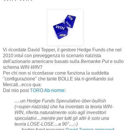
Vi ricordate David Tepper, il gestore Hedge Funds che nel
2010 intuì con preveggenza lo scenario rialzista
dell'azionario americano basato sulla
Bernanke Put
e sullo
schema
WIN-WIN
?
Per chi non si ricordasse come funziona la suddetta
"configurazione" che tante BOLLE sta ri-gonfiando sui
Mercati...ecco qua:
Dal mio post
TORO Ab-norme:
.
....un Hedge Funds Speculativo über-bullish
(=super-rialzista) che ha inventato la teoria WIN-
WIN, riferita naturalmente solo agli investitori
speculativi....mentre per tutti gli altri è solo una
teoria LOSE-LOSE....a 90°....;-)
......hedge fund manager
David Tepper appeared