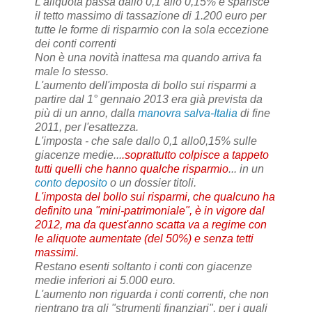
L'aliquota passa dallo 0,1 allo 0,15% e sparisce
il tetto massimo di tassazione di 1.200 euro per
tutte le forme di risparmio con la sola eccezione
dei conti correnti
Non è una novità inattesa ma quando arriva fa
male lo stesso.
L'aumento dell'imposta di bollo sui risparmi a
partire dal 1° gennaio 2013 era già prevista da
più di un anno, dalla
manovra salva-Italia
di fine
2011, per l'esattezza.
L'imposta - che sale dallo 0,1 allo0,15% sulle
giacenze medie...
.soprattutto colpisce a tappeto
tutti quelli che hanno qualche risparmio
... in un
conto deposito
o un dossier titoli.
L'imposta del bollo sui risparmi, che qualcuno ha
definito una "mini-patrimoniale", è in vigore dal
2012, ma da quest'anno scatta va a regime con
le aliquote aumentate (del 50%) e senza tetti
massimi.
Restano esenti soltanto i conti con giacenze
medie inferiori ai 5.000 euro.
L'aumento non riguarda i conti correnti, che non
rientrano tra gli "strumenti finanziari", per i quali