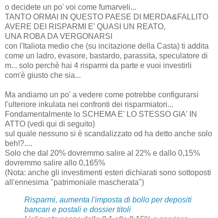
o decidete un po' voi come fumarveli...
TANTO ORMAI IN QUESTO PAESE DI MERDA&FALLITO
AVERE DEI RISPARMI E' QUASI UN REATO,
UNA ROBA DA VERGONARSI
con l'Italiota medio che (su incitazione della Casta) ti addita
come un ladro, evasore, bastardo, parassita, speculatore di
m... solo perchè hai 4 risparmi da parte e vuoi investirli
com'è giusto che sia...
Ma andiamo un po' a vedere come potrebbe configurarsi
l'ulteriore inkulata nei confronti dei risparmiatori...
Fondamentalmente lo SCHEMA E' LO STESSO GIA' IN
ATTO (vedi qui di seguito)
sul quale nessuno si è scandalizzato od ha detto anche solo
beh!?....
Solo che dal 20% dovremmo salire al 22% e dallo 0,15%
dovremmo salire allo 0,165%
(Nota: anche gli investimenti esteri dichiarati sono sottoposti
all'ennesima "patrimoniale mascherata")
Risparmi, aumenta l'imposta di bollo per depositi
bancari e postali e dossier titoli