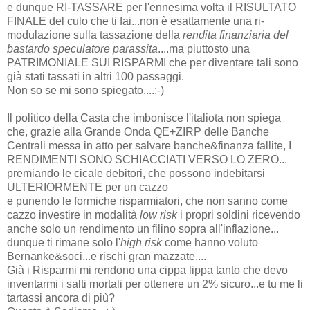
e dunque RI-TASSARE per l'ennesima volta il RISULTATO
FINALE del culo che ti fai...non è esattamente una ri-
modulazione sulla tassazione della
rendita finanziaria del
bastardo speculatore parassita
....ma piuttosto una
PATRIMONIALE SUI RISPARMI che per diventare tali sono
già stati tassati in altri 100 passaggi.
Non so se mi sono spiegato....;-)
Il politico della Casta che imbonisce l'italiota non spiega
che, grazie alla Grande Onda QE+ZIRP delle Banche
Centrali messa in atto per salvare banche&finanza fallite, I
RENDIMENTI SONO SCHIACCIATI VERSO LO ZERO...
premiando le cicale debitori, che possono indebitarsi
ULTERIORMENTE per un cazzo
e punendo le formiche risparmiatori, che non sanno come
cazzo investire in modalità
low risk
i propri soldini ricevendo
anche solo un rendimento un filino sopra all'inflazione...
dunque ti rimane solo l'
high risk
come hanno voluto
Bernanke&soci...e rischi gran mazzate....
Già i Risparmi mi rendono una cippa lippa tanto che devo
inventarmi i salti mortali per ottenere un 2% sicuro...e tu me li
tartassi ancora di più?