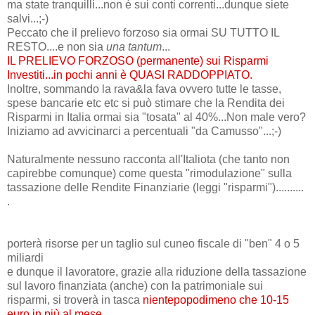
ma state tranquilli...non è sui conti correnti...dunque siete
salvi...;-)
Peccato che il prelievo forzoso sia ormai SU TUTTO IL
RESTO....e non sia
una tantum
...
IL PRELIEVO FORZOSO (permanente) sui Risparmi
Investiti...in pochi anni è QUASI RADDOPPIATO.
Inoltre, sommando la rava&la fava ovvero tutte le tasse,
spese bancarie etc etc si può stimare che la Rendita dei
Risparmi in Italia ormai sia "tosata" al 40%...Non male vero?
Iniziamo ad avvicinarci a percentuali "da Camusso"...;-)
Naturalmente nessuno racconta all'Italiota (che tanto non
capirebbe comunque) come questa "rimodulazione" sulla
tassazione delle Rendite Finanziarie (leggi "risparmi")..........
.
porterà risorse per un taglio sul cuneo fiscale di "ben" 4 o 5
miliardi
e dunque il lavoratore, grazie alla riduzione della tassazione
sul lavoro finanziata (anche) con la patrimoniale sui
risparmi, si troverà in tasca
nientepopodimeno che 10-15
euro in più al mese...