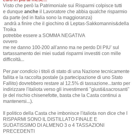
Visto che però la Patrimoniale sui Risparmi colpisce tutti
e dunque
anche
il Lavoratore che abbia qualche risparmio
da parte (ed in Italia sono la maggioranza)
andrà a finire che il giochino di Leptas-Sakkomannis&della
Troika
potrebbe essere a SOMMA NEGATIVA
ovvero
me ne danno 100-200 all'anno ma ne perdo DI PIU' sul
tartassamento dei miei sudati risparmi investiti con mille
difficoltà...
Per
par condicio
i titoli di stato di una Nazione tecnicamente
fallita e la raccolta postale (a partecipazione di uno Stato
Fallito) dovrebbero restare al 12.5% di tassazione...tanto per
indirizzare l'italiota verso gli investimenti "giusti&sacrosanti"
(e del rischio chisenefotte, basta che la Casta continui a
mantenersi...).
Il politico della Casta che imbonisce l'italiota non dice che I
RISPARMI SONO IL DISTILLATO FINALE E
SUDATISSIMO DI ALMENO 3 o 4 TASSAZIONI
PRECEDENTI