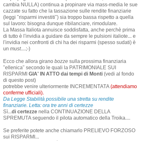
cambia NULLA) continua a propinare via mass-media le sue
cazzate su fatto che la tassazione sulle rendite finanziarie
(leggi "risparmi investiti") sia troppo bassa rispetto a quella
sul lavoro: bisogna dunque ribilanciare, rimodulare.
La Massa Italiota annuisce soddisfatta, anche perchè prima
di tutto è l'invidia a guidare da sempre le pulsioni italiote... e
l'invidia nei confronti di chi ha dei risparmi (spesso sudati) è
un
must
....;-)
Ecco che allora girano
bozze
sulla prossima finanziaria
"ellenica" secondo le quali la PATRIMONIALE SUI
RISPARMI
GIA' IN ATTO dai tempi di Monti
(vedi al fondo
di questo post)
potrebbe venire ulteriormente INCREMENTATA
(attendiamo
conferme ufficiali).
Da Legge Stabilità possibile una stretta su rendite
finanziarie. Letta: ora tre anni di certezze
Sì...
di certezze
nella CONTINUAZIONE DELLA
SPREMUTA seguendo il pilota automatico della Troika....
Se preferite potete anche chiamarlo PRELIEVO FORZOSO
sui RISPARMI...