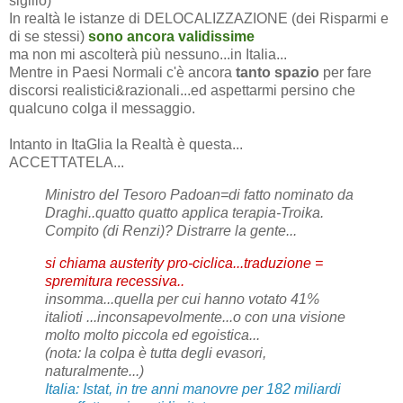
sigillo)
In realtà le istanze di DELOCALIZZAZIONE (dei Risparmi e
di se stessi)
sono ancora validissime
ma non mi ascolterà più nessuno...in Italia...
Mentre in Paesi Normali c'è ancora
tanto spazio
per fare
discorsi realistici&razionali...ed aspettarmi persino che
qualcuno colga il messaggio.
Intanto in ItaGlia la Realtà è questa...
ACCETTATELA...
Ministro del Tesoro Padoan=di fatto nominato da
Draghi..quatto quatto applica terapia-Troika.
Compito (di Renzi)? Distrarre la gente...
si chiama austerity pro-ciclica...traduzione =
spremitura recessiva..
insomma...quella per cui hanno votato 41%
italioti ...inconsapevolmente...o con una visione
molto molto piccola ed egoistica...
(nota: la colpa è tutta degli evasori,
naturalmente...)
Italia: Istat, in tre anni manovre per 182 miliardi