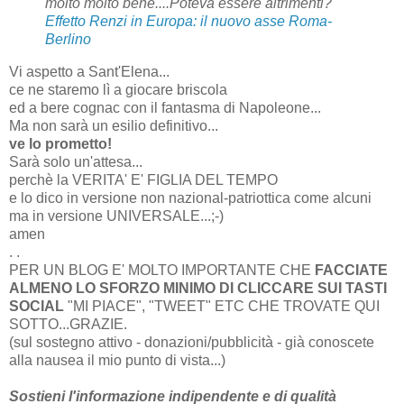
molto molto bene....Poteva essere altrimenti?
Effetto Renzi in Europa: il nuovo
asse Roma
-
Berlino
Vi aspetto a Sant'Elena...
ce ne staremo lì a giocare briscola
ed a bere cognac con il fantasma di Napoleone...
Ma non sarà un esilio definitivo...
ve lo prometto!
Sarà solo un'attesa...
perchè la VERITA' E' FIGLIA DEL TEMPO
e lo dico in versione non nazional-patriottica come alcuni
ma in versione UNIVERSALE...;-)
amen
. .
PER UN BLOG E' MOLTO IMPORTANTE CHE
FACCIATE
ALMENO LO SFORZO MINIMO DI CLICCARE SUI TASTI
SOCIAL
"MI PIACE", "TWEET" ETC CHE TROVATE QUI
SOTTO...GRAZIE.
(sul sostegno attivo - donazioni/pubblicità - già conoscete
alla nausea il mio punto di vista...)
Sostieni l'informazione indipendente e di qualità