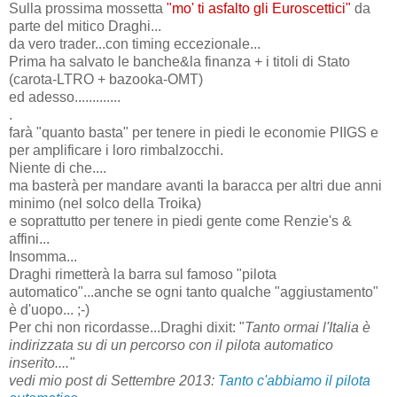
Sulla prossima mossetta
"mo' ti asfalto gli Euroscettici"
da
parte del mitico Draghi...
da vero trader...con timing eccezionale...
Prima ha salvato le banche&la finanza + i titoli di Stato
(carota-LTRO + bazooka-OMT)
ed adesso.............
.
farà "quanto basta" per tenere in piedi le economie PIIGS e
per amplificare i loro rimbalzocchi.
Niente di che....
ma basterà per mandare avanti la baracca per altri due anni
minimo (nel solco della Troika)
e soprattutto per tenere in piedi gente come Renzie's &
affini...
Insomma...
Draghi rimetterà la barra sul famoso "pilota
automatico"...anche se ogni tanto qualche "aggiustamento"
è d'uopo... ;-)
Per chi non ricordasse...Draghi dixit: "
Tanto ormai l'Italia è
indirizzata su di un percorso con il pilota automatico
inserito...."
vedi mio post di Settembre 2013:
Tanto c'abbiamo il pilota