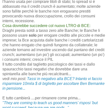
l'hanno usata per comprare titoli di stato; lo spread si è
abbassato ma il credit crunch è aumentato; molte aziende
sono fallite perchè le banche non erogavano prestiti
provocando nuova disoccupazione, crollo dei consumi
interni, recessione.
Cosa dovrebbe succedere col nuovo LTRO di BCE:
Draghi presta soldi a tasso zero alle Banche; le Banche li
possono usare
solo
per erogare credito alle piccole e medie
imprese; la Bce acquista dalle banche i crediti cartolarizzati
che hanno erogato che quindi fungono da collaterale; le
aziende tornano ad investire uscendo dal pantano del credit
crunch; aumentano (un po') gli occupati; aumentano (un po')
i consumi interni; cresce il PIL
Il tutto condito dal taglietto psicologico dei tassi e dallo
spauracchio tassi negativi che dovrebbe dare una
spintarella alle banche più recalcitranti...
vedi mio post:
Tassi in negativo alla BCE? Intanto vi faccio
risparmiare 10mila $ di biglietto per ascoltare Ben Bernanke
in pensione...
E tutto cambierà ....per rimanere come prima...
"They are coming to teach us good manners' risposi 'but
wont succeed, because we are gods..."