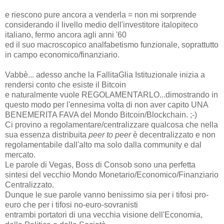
e riescono pure ancora a venderla = non mi sorprende
considerando il livello medio dell'investitore italopiteco
italiano, fermo ancora agli anni '60
ed il suo macroscopico analfabetismo funzionale, soprattutto
in campo economico/finanziario.
Vabbè... adesso anche la FallitaGlia Istituzionale inizia a
rendersi conto che esiste il Bitcoin
e naturalmente vuole REGOLAMENTARLO...dimostrando in
questo modo per l'ennesima volta di non aver capito UNA
BENEMERITA FAVA del Mondo Bitcoin/Blockchain. ;-)
Ci provino a regolamentare/centralizzare qualcosa che nella
sua essenza distribuita
peer to peer
è decentralizzato e non
regolamentabile dall'alto ma solo dalla community e dal
mercato.
Le parole di Vegas, Boss di Consob sono una perfetta
sintesi del vecchio Mondo Monetario/Economico/Finanziario
Centralizzato.
Dunque le sue parole vanno benissimo sia per i tifosi pro-
euro che per i tifosi no-euro-sovranisti
entrambi portatori di una vecchia visione dell'Economia,