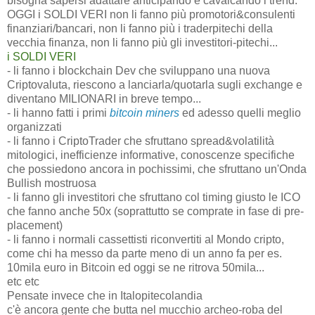
bisogna sapersi adattare anticipando e cavalcando i trend.
OGGI i SOLDI VERI non li fanno più promotori&consulenti
finanziari/bancari, non li fanno più i traderpitechi della
vecchia finanza, non li fanno più gli investitori-pitechi...
i SOLDI VERI
- li fanno i blockchain Dev che sviluppano una nuova
Criptovaluta, riescono a lanciarla/quotarla sugli exchange e
diventano MILIONARI in breve tempo...
- li hanno fatti i primi
bitcoin miners
ed adesso quelli meglio
organizzati
- li fanno i CriptoTrader che sfruttano spread&volatilità
mitologici, inefficienze informative, conoscenze specifiche
che possiedono ancora in pochissimi, che sfruttano un'Onda
Bullish mostruosa
- li fanno gli investitori che sfruttano col timing giusto le ICO
che fanno anche 50x (soprattutto se comprate in fase di pre-
placement)
- li fanno i normali cassettisti riconvertiti al Mondo cripto,
come chi ha messo da parte meno di un anno fa per es.
10mila euro in Bitcoin ed oggi se ne ritrova 50mila...
etc etc
Pensate invece che in Italopitecolandia
c'è ancora gente che butta nel mucchio archeo-roba del