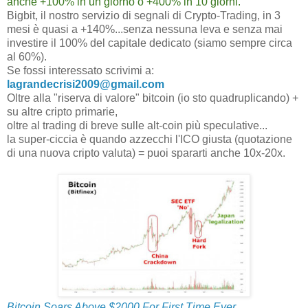
anche +100% in un giorno o +400% in 10 giorni.
Bigbit, il nostro servizio di segnali di Crypto-Trading, in 3
mesi è quasi a +140%...senza nessuna leva e senza mai
investire il 100% del capitale dedicato (siamo sempre circa
al 60%).
Se fossi interessato scrivimi a:
lagrandecrisi2009@gmail.com
Oltre alla "riserva di valore" bitcoin (io sto quadruplicando) +
su altre cripto primarie,
oltre al trading di breve sulle alt-coin più speculative...
la super-ciccia è quando azzecchi l'ICO giusta (quotazione
di una nuova cripto valuta) = puoi spararti anche 10x-20x.
Bitcoin Soars Above $2000 For First Time Ever