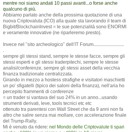
mentre noi siamo andati 10 passi avanti...o forse anche
qualcuno di più.
Abbiamo parlato anche della prossima quotazione di una
nuova Criptovaluta (ICO) alla quale sta lavorando il team di
Bigbit/BlockchainInvest = le sue potenzialità sono ENORMI
e veramente innovative (ne riparleremo presto).
Invece nel "sito archeologico" dell'IT Forum..........................
.
sempre gli stessi stand, sempre le stesse facce, sempre gli
stessi esperti e gli stessi traderpitechi, sempre le stesse
analisi/conferenze, sempre gli stessi asset della vecchia
finanza tradizionale centralizzata.
Girando in mezzo a hostess strafighe e visitatori maschietti
un po' sfigatelli (tipico dei saloni della finanza), nell'aria ho
percepito frammenti di conferenze
= un trader si vantava del suo 24% in un anno...usando
strumenti derivati, leve, tools tecnici etc etc
ottenuto tra parentesi con Wall Street che da 9 anni non fa
altro che salire senza mai mollare, con accelerazione finale
del Trump-Rally.
Mi è venuto da ridere:
nel Mondo delle Criptovalute ti spari