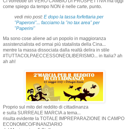
Ci vorrebbe un VERO CAMBIO DI PROSPETTIVA ma oggi
come spiego da tempo NON è nelle carte, punto.
vedi mio post:
E dopo la tassa forfettaria per
"Paperoni"... facciamo la "no tax area" per
"Paperini"
Ma sono cose aliene ad un popolo in maggioranza
assistenzialista ed ormai più statalista della Cina...
mentre la massa dissociata dalla realtà delira in stile
#TUTTACOLPAECCESSONEOLIBERISMO... in Italia? ah
ah ah!
Proprio sul mito del reddito di cittadinanza
e sulla SURREALE MARCIA a tema...
risulta evidente la TOTALE IMPREPARAZIONE IN CAMPO
ECONOMICO/FINANZIARIO