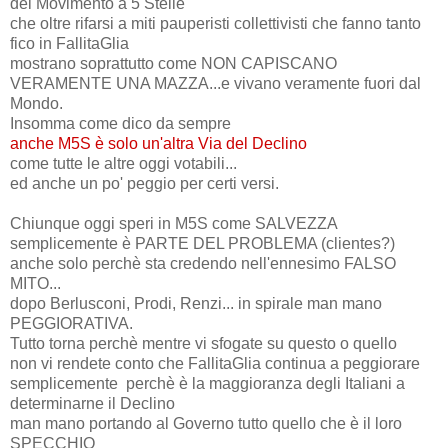
del Movimento a 5 Stelle
che oltre rifarsi a miti pauperisti collettivisti che fanno tanto
fico in FallitaGlia
mostrano soprattutto come NON CAPISCANO
VERAMENTE UNA MAZZA...e vivano veramente fuori dal
Mondo.
Insomma come dico da sempre
anche M5S è solo un'altra Via del Declino
come tutte le altre oggi votabili...
ed anche un po' peggio per certi versi.
Chiunque oggi speri in M5S come SALVEZZA
semplicemente è PARTE DEL PROBLEMA (clientes?)
anche solo perchè sta credendo nell'ennesimo FALSO
MITO...
dopo Berlusconi, Prodi, Renzi... in spirale man mano
PEGGIORATIVA.
Tutto torna perchè mentre vi sfogate su questo o quello
non vi rendete conto che FallitaGlia continua a peggiorare
semplicemente perchè è la maggioranza degli Italiani a
determinarne il Declino
man mano portando al Governo tutto quello che è il loro
SPECCHIO