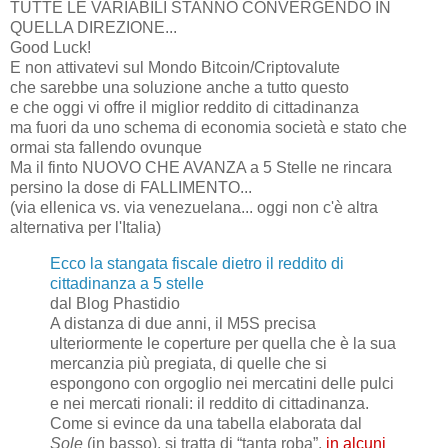
TUTTE LE VARIABILI STANNO CONVERGENDO IN
QUELLA DIREZIONE...
Good Luck!
E non attivatevi sul Mondo Bitcoin/Criptovalute
che sarebbe una soluzione anche a tutto questo
e che oggi vi offre il miglior reddito di cittadinanza
ma fuori da uno schema di economia società e stato che
ormai sta fallendo ovunque
Ma il finto NUOVO CHE AVANZA a 5 Stelle ne rincara
persino la dose di FALLIMENTO...
(via ellenica vs. via venezuelana... oggi non c'è altra
alternativa per l'Italia)
Ecco la stangata fiscale dietro il reddito di
cittadinanza a 5 stelle
dal Blog Phastidio
A distanza di due anni, il M5S precisa
ulteriormente le coperture per quella che è la sua
mercanzia più pregiata, di quelle che si
espongono con orgoglio nei mercatini delle pulci
e nei mercati rionali: il reddito di cittadinanza.
Come si evince da una tabella elaborata dal
Sole
(in basso), si tratta di “tanta roba”,
in alcuni