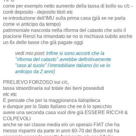
come per esempio netto aumento della tassa di bollo su c/c -
conti deposito - deposito titoli etc
re-introduzione dell'IMU sulla prima casa (già se ne parla
come vi anticipo da tempo)
patrimoniale nascosta nella riforma del catasto che solo il
piacione Renzi ha rimandato se no si rischiava subito anche
un 6x delle tasse che già pagate oggi
vedi mio post:
Infine si sono accorti che la
"riforma del catasto" avrebbe definitivamente
"raso al suolo" l'immobiliare italiano (io ve lo
anticipo da 2 anni)
PRELIEVO FORZOSO sui c/c,
tassa straordinaria sul totale dei beni posseduti
etc etc
E pensate che per la maggioranza italopiteca
e dunque per lo Stato Italiano che ne è lo specchio
avere una seconda casa vuol dire già ESSERE RICCHI &
COLPEVOLI
anche se sei classe media e/o un operaio FIAT che ha
messo risparmi da parte in anni 60-70 del Boom ed ha