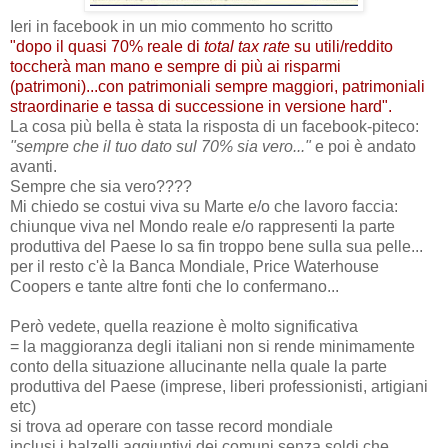
Ieri in facebook in un mio commento ho scritto
"dopo il quasi 70% reale di
total tax rate
su utili/reddito
toccherà man mano e sempre di più ai risparmi
(patrimoni)...con patrimoniali sempre maggiori, patrimoniali
straordinarie e tassa di successione in versione hard".
La cosa più bella è stata la risposta di un facebook-piteco:
"sempre che il tuo dato sul 70% sia vero..."
e poi è andato
avanti.
Sempre che sia vero????
Mi chiedo se costui viva su Marte e/o che lavoro faccia:
chiunque viva nel Mondo reale e/o rappresenti la parte
produttiva del Paese lo sa fin troppo bene sulla sua pelle...
per il resto c'è la Banca Mondiale, Price Waterhouse
Coopers e tante altre fonti che lo confermano...
Però vedete, quella reazione è molto significativa
= la maggioranza degli italiani non si rende minimamente
conto della situazione allucinante nella quale la parte
produttiva del Paese (imprese, liberi professionisti, artigiani
etc)
si trova ad operare con tasse record mondiale
inclusi i balzelli aggiuntivi dei comuni senza soldi che