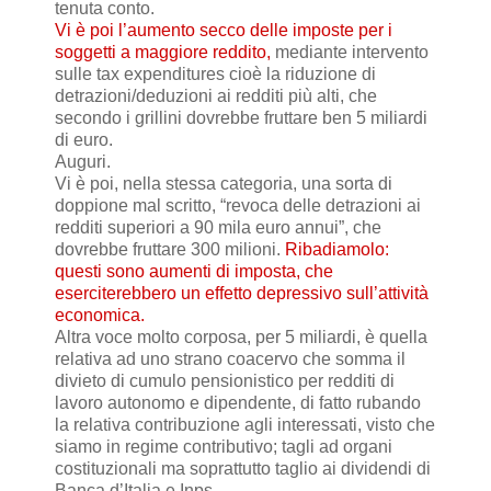
tenuta conto.
Vi è poi l’aumento secco delle imposte per i
soggetti a maggiore reddito,
mediante intervento
sulle tax expenditures cioè la riduzione di
detrazioni/deduzioni ai redditi più alti, che
secondo i grillini dovrebbe fruttare ben 5 miliardi
di euro.
Auguri.
Vi è poi, nella stessa categoria, una sorta di
doppione mal scritto, “revoca delle detrazioni ai
redditi superiori a 90 mila euro annui”, che
dovrebbe fruttare 300 milioni.
Ribadiamolo:
questi sono aumenti di imposta, che
eserciterebbero un effetto depressivo sull’attività
economica.
Altra voce molto corposa, per 5 miliardi, è quella
relativa ad uno strano coacervo che somma il
divieto di cumulo pensionistico per redditi di
lavoro autonomo e dipendente, di fatto rubando
la relativa contribuzione agli interessati, visto che
siamo in regime contributivo; tagli ad organi
costituzionali ma soprattutto taglio ai dividendi di
Banca d’Italia e Inps.