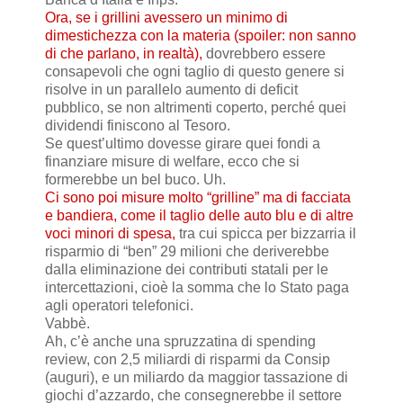
Ora, se i grillini avessero un minimo di
dimestichezza con la materia (spoiler: non sanno
di che parlano, in realtà),
dovrebbero essere
consapevoli che ogni taglio di questo genere si
risolve in un parallelo aumento di deficit
pubblico, se non altrimenti coperto, perché quei
dividendi finiscono al Tesoro.
Se quest’ultimo dovesse girare quei fondi a
finanziare misure di welfare, ecco che si
formerebbe un bel buco. Uh.
Ci sono poi misure molto “grilline” ma di facciata
e bandiera, come il taglio delle auto blu e di altre
voci minori di spesa,
tra cui spicca per bizzarria il
risparmio di “ben” 29 milioni che deriverebbe
dalla eliminazione dei contributi statali per le
intercettazioni, cioè la somma che lo Stato paga
agli operatori telefonici.
Vabbè.
Ah, c’è anche una spruzzatina di spending
review, con 2,5 miliardi di risparmi da Consip
(auguri), e un miliardo da maggior tassazione di
giochi d’azzardo, che consegnerebbe il settore