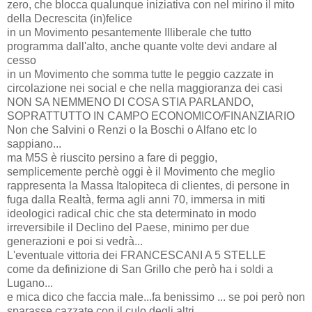
zero, che blocca qualunque iniziativa con nel mirino il mito
della Decrescita (in)felice
in un Movimento pesantemente Illiberale che tutto
programma dall'alto, anche quante volte devi andare al
cesso
in un Movimento che somma tutte le peggio cazzate in
circolazione nei social e che nella maggioranza dei casi
NON SA NEMMENO DI COSA STIA PARLANDO,
SOPRATTUTTO IN CAMPO ECONOMICO/FINANZIARIO
Non che Salvini o Renzi o la Boschi o Alfano etc lo
sappiano...
ma M5S è riuscito persino a fare di peggio,
semplicemente perchè oggi è il Movimento che meglio
rappresenta la Massa Italopiteca di clientes, di persone in
fuga dalla Realtà, ferma agli anni 70, immersa in miti
ideologici radical chic che sta determinato in modo
irreversibile il Declino del Paese, minimo per due
generazioni e poi si vedrà...
L'eventuale vittoria dei FRANCESCANI A 5 STELLE
come da definizione di San Grillo che però ha i soldi a
Lugano...
e mica dico che faccia male...fa benissimo ... se poi però non
sparasse cazzate con il culo degli altri...