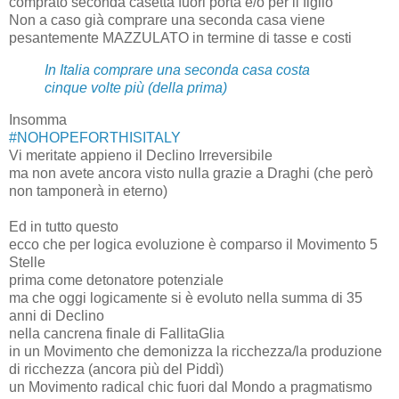
comprato seconda casetta fuori porta e/o per il figlio
Non a caso già comprare una seconda casa viene
pesantemente MAZZULATO in termine di tasse e costi
In Italia comprare una seconda casa costa
cinque volte più (della prima)
Insomma
#NOHOPEFORTHISITALY
Vi meritate appieno il Declino Irreversibile
ma non avete ancora visto nulla grazie a Draghi (che però
non tamponerà in eterno)
Ed in tutto questo
ecco che per logica evoluzione è comparso il Movimento 5
Stelle
prima come detonatore potenziale
ma che oggi logicamente si è evoluto nella summa di 35
anni di Declino
nella cancrena finale di FallitaGlia
in un Movimento che demonizza la ricchezza/la produzione
di ricchezza (ancora più del Piddì)
un Movimento radical chic fuori dal Mondo a pragmatismo