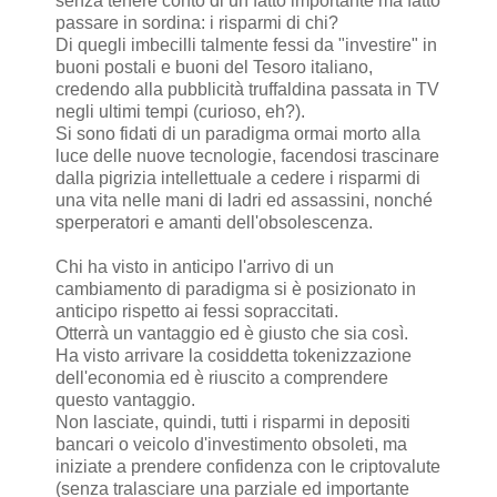
senza tenere conto di un fatto importante ma fatto
passare in sordina: i risparmi di chi?
Di quegli imbecilli talmente fessi da "investire" in
buoni postali e buoni del Tesoro italiano,
credendo alla pubblicità truffaldina passata in TV
negli ultimi tempi (curioso, eh?).
Si sono fidati di un paradigma ormai morto alla
luce delle nuove tecnologie, facendosi trascinare
dalla pigrizia intellettuale a cedere i risparmi di
una vita nelle mani di ladri ed assassini, nonché
sperperatori e amanti dell'obsolescenza.
Chi ha visto in anticipo l'arrivo di un
cambiamento di paradigma si è posizionato in
anticipo rispetto ai fessi sopraccitati.
Otterrà un vantaggio ed è giusto che sia così.
Ha visto arrivare la cosiddetta tokenizzazione
dell'economia ed è riuscito a comprendere
questo vantaggio.
Non lasciate, quindi, tutti i risparmi in depositi
bancari o veicolo d'investimento obsoleti, ma
iniziate a prendere confidenza con le criptovalute
(senza tralasciare una parziale ed importante