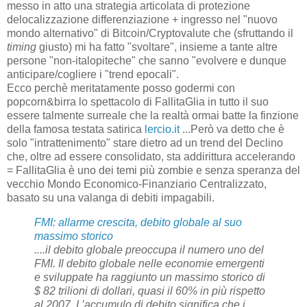
messo in atto una strategia articolata di protezione
delocalizzazione differenziazione + ingresso nel "nuovo
mondo alternativo" di Bitcoin/Cryptovalute che (sfruttando il
timing
giusto) mi ha fatto "svoltare", insieme a tante altre
persone "non-italopiteche" che sanno "evolvere e dunque
anticipare/cogliere i "trend epocali".
Ecco perchè meritatamente posso godermi con
popcorn&birra lo spettacolo di FallitaGlia in tutto il suo
essere talmente surreale che la realtà ormai batte la finzione
della famosa testata satirica
lercio.it
...Però va detto che è
solo "intrattenimento" stare dietro ad un trend del Declino
che, oltre ad essere consolidato, sta addirittura accelerando
= FallitaGlia è uno dei temi più zombie e senza speranza del
vecchio Mondo Economico-Finanziario Centralizzato,
basato su una valanga di debiti impagabili.
FMI: allarme crescita, debito globale al suo
massimo storico
....il debito globale preoccupa il numero uno del
FMI.
Il debito globale nelle economie emergenti
e sviluppate ha raggiunto un massimo storico di
$ 82 trilioni di dollari, quasi il 60% in più rispetto
al 2007.
L’accumulo di debito significa che i