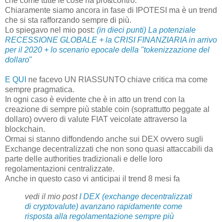
che come tutte le cose ha pro&contro.
Chiaramente siamo ancora in fase di IPOTESI ma è un trend
che si sta rafforzando sempre di più.
Lo spiegavo nel mio post:
(in dieci punti) La potenziale
RECESSIONE GLOBALE + la CRISI FINANZIARIA in arrivo
per il 2020 + lo scenario epocale della "tokenizzazione del
dollaro
"
E QUI
ne facevo UN RIASSUNTO chiave critica ma come
sempre pragmatica.
In ogni caso è evidente che è in atto un trend con la
creazione di sempre più stable coin (soprattutto peggate al
dollaro) ovvero di valute FIAT veicolate attraverso la
blockchain.
Ormai si stanno diffondendo anche sui DEX ovvero sugli
Exchange decentralizzati che non sono quasi attaccabili da
parte delle authorities tradizionali e delle loro
regolamentazioni centralizzate.
Anche in questo caso vi anticipai il trend 8 mesi fa
vedi il mio post
I DEX (exchange decentralizzati
di cryptovalute) avanzano rapidamente come
risposta alla regolamentazione sempre più