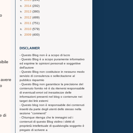
►
2014
(292)
►
2013
(380)
o
►
2012
(489)
►
2011
(751)
►
2010
(579)
►
2009
(400)
DISCLAIMER
- Questo Blog non è a scopo di lucro
- Questo Blog è a scopo puramente informativo
ibile
ed esprime le opinioni personali e soggettive
dell'autore
- Questo Blog non costituisce in nessuno modo
servizio di consulenza o sollecitazione al
 avere
pubblico risparmio
- Questo Blog non garantisce la precisione del
lo
contenuto fornito nè è da ritenersi responsabile
di eventuali errori od inesattezze delle
informazioni presenti nel blog o contenute nei
target dei link esterni
- Questo blog non è responsabile dei contenuti
inseriti da parte degli utenti dello stesso nella
sezione "commenti"
e di
- Chiunque ritenga che le immagini od i
contenuti di questo Blog violino i diritti di
proprietà intellettuale di qualsivoglia soggetto è
pregato di scrivere a