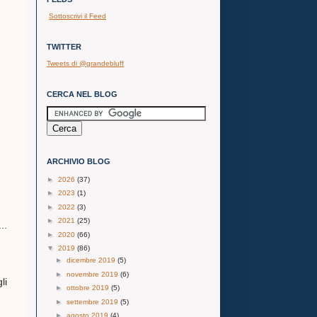
Sottoscrivi il Feed
TWITTER
Tweets di @grandebluff
CERCA NEL BLOG
ARCHIVIO BLOG
►
2026
(37)
►
2023
(1)
►
2022
(3)
►
2021
(25)
..
►
2020
(66)
▼
2019
(86)
►
dicembre 2019
(5)
►
novembre 2019
(6)
li
►
ottobre 2019
(5)
►
settembre 2019
(5)
►
agosto 2019
(4)