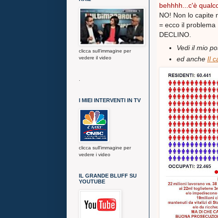
behhhh...c'è qual
NO! Non lo capite 
= ecco il problem
DECLINO.
Vedi il mio po
clicca sull'immagine per
vedere il video
ed anche
Il 
.
I MIEI INTERVENTI IN TV
clicca sull'immagine per
vedere i video
IL GRANDE BLUFF SU
YOUTUBE