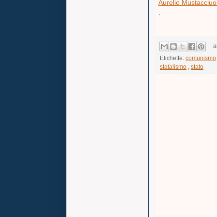
Aurelio Mustacciuol
.
a
Etichette:
comunismo
statalismo
,
stato