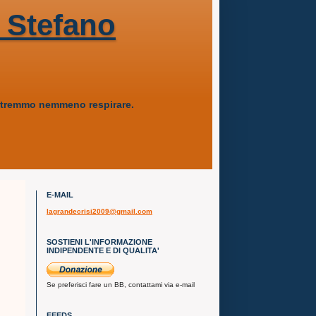
 Stefano
 potremmo nemmeno respirare.
E-MAIL
lagrandecrisi2009@gmail.com
SOSTIENI L'INFORMAZIONE
INDIPENDENTE E DI QUALITA'
Se preferisci fare un BB, contattami via e-mail
FEEDS