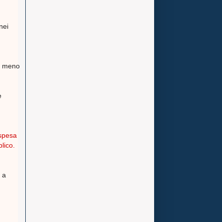
nei
 o meno
e
 spesa
lico.
 a