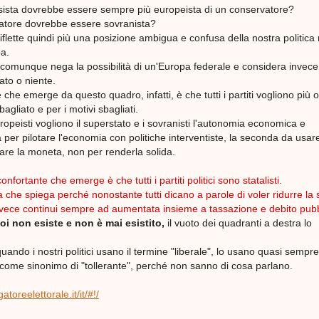
ista dovrebbe essere sempre più europeista di un conservatore?
atore dovrebbe essere sovranista?
iflette quindi più una posizione ambigua e confusa della nostra politica 
pa.
comunque nega la possibilità di un'Europa federale e considera invece
ato o niente.
 che emerge da questo quadro, infatti, è che tutti i partiti vogliono più
gliato e per i motivi sbagliati.
uropeisti vogliono il superstato e i sovranisti l'autonomia economica e
 per pilotare l'economia con politiche interventiste, la seconda da usar
are la moneta, non per renderla solida.
nfortante che emerge è che tutti i partiti politici sono statalisti.
che spiega perché nonostante tutti dicano a parole di voler ridurre la
nvece continui sempre ad aumentata insieme a tassazione e debito pubb
noi non esiste e non è mai esistito,
il vuoto dei quadranti a destra lo
ndo i nostri politici usano il termine "liberale", lo usano quasi sempre
 come sinonimo di "tollerante", perché non sanno di cosa parlano.
atoreelettorale.it/it/#!/