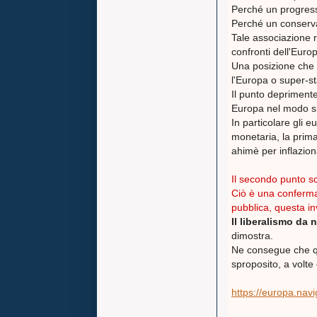
Perché un progress
Perché un conserv
Tale associazione r
confronti dell'Euro
Una posizione che 
l'Europa o super-st
Il punto deprimente
Europa nel modo sba
In particolare gli e
monetaria, la prima
ahimè per inflazion
Il secondo punto sco
Ciò è una conferma 
pubblica, questa i
Il liberalismo da 
dimostra.
Ne consegue che qua
sproposito, a volte
https://europa.navig