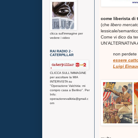
come liberista di
(che
libero mercat
lessicale/semantico
clicca sull'immagine per
Come vi dico da 
vedere i video
UN'ALTERNATIVA AL 
RAI RADIO 2 -
non perdete 
CATERPILLAR
essere catt
Luigi Einau
CLICCA SULL'IMMAGINE
per ascoltare la MIA
INTERVISTA su
"Operazione Valchiria: mi
compro casa a Berlino". Per
Info:
operazionevalkiria@gmail.c
om