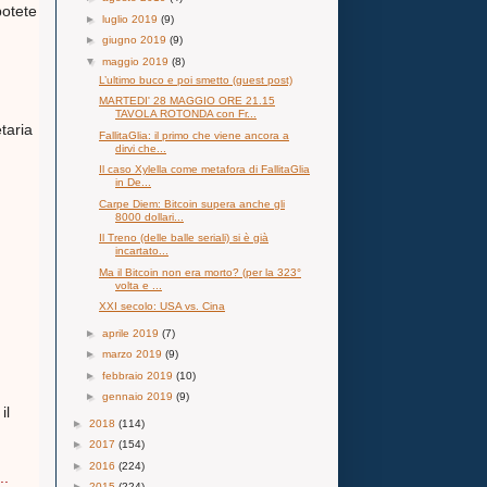
potete
►
luglio 2019
(9)
►
giugno 2019
(9)
▼
maggio 2019
(8)
L’ultimo buco e poi smetto (guest post)
MARTEDI' 28 MAGGIO ORE 21.15
TAVOLA ROTONDA con Fr...
taria
FallitaGlia: il primo che viene ancora a
dirvi che...
Il caso Xylella come metafora di FallitaGlia
in De...
Carpe Diem: Bitcoin supera anche gli
8000 dollari...
Il Treno (delle balle seriali) si è già
incartato...
Ma il Bitcoin non era morto? (per la 323°
volta e ...
XXI secolo: USA vs. Cina
►
aprile 2019
(7)
►
marzo 2019
(9)
►
febbraio 2019
(10)
►
gennaio 2019
(9)
il
►
2018
(114)
►
2017
(154)
►
2016
(224)
..
►
2015
(224)