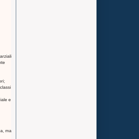
rziali
nte
ri;
classi
iale e
na, ma