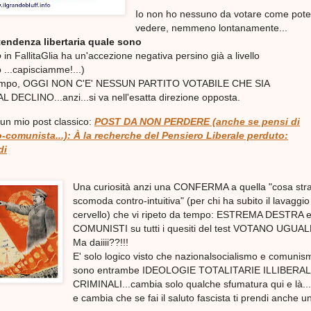
Io non ho nessuno da votare come pote
vedere, nemmeno lontanamente...
 tendenza libertaria quale sono
o
in FallitaGlia ha un'accezione negativa persino già a livello
 ...capisciamme!...)
tempo, OGGI NON C'E' NESSUN PARTITO VOTABILE CHE SIA
DECLINO...anzi...si va nell'esatta direzione opposta.
un mio post classico:
POST DA NON PERDERE (anche se pensi di
o-comunista...): À la recherche del Pensiero Liberale perduto:
di
Una curiosità anzi una CONFERMA a quella "cosa str
scomoda contro-intuitiva" (per chi ha subito il lavaggio
cervello) che vi ripeto da tempo: ESTREMA DESTRA 
COMUNISTI su tutti i quesiti del test VOTANO UGUAL
Ma daiiii??!!!
E' solo logico visto che nazionalsocialismo e comunis
sono entrambe IDEOLOGIE TOTALITARIE ILLIBERAL
CRIMINALI...cambia solo qualche sfumatura qui e là...
e cambia che se fai il saluto fascista ti prendi anche u