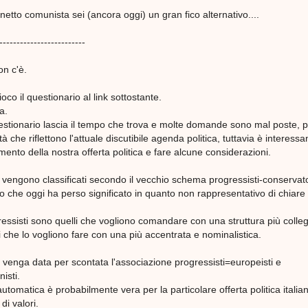
gnetto comunista sei (ancora oggi) un gran fico alternativo....
-------------------------
on c'è.
co il questionario al link sottostante.
ra.
estionario lascia il tempo che trova e molte domande sono mal poste, pa
tà che riflettono l'attuale discutibile agenda politica, tuttavia è interessa
mento della nostra offerta politica e fare alcune considerazioni.
iti vengono classificati secondo il vecchio schema progressisti-conservato
che oggi ha perso significato in quanto non rappresentativo di chiare 
essisti sono quelli che vogliono comandare con una struttura più colleg
li che lo vogliono fare con una più accentrata e nominalistica.
 venga data per scontata l'associazione progressisti=europeisti e
isti.
utomatica è probabilmente vera per la particolare offerta politica italia
di valori.