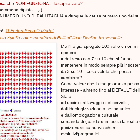
cosa che NON FUNZIONA... lo capite vero?
nemmeno dipinto... ;-)
a NUMERO UNO DI FALLITAGLIA e dunque la causa numero uno del su
st:
O Federalismo O Morte!
caso Xylella come metafora di FallitaGlia in Declino Irreversibile
Ma l'ho già spiegato 100 volte e non mi
ripeterò
= del resto con 7 su 10 che si fanno
mantenere in modo sempre più insosten
da 3 su 10....cosa volete che possa
cambiare?
Come volete che la maggioranza possa
interesse - almeno fino al DEFAULT del
Stato -
ad uscire dal lavaggio del cervello,
dall'ideologizzazione a senso unico
e dall'omologazione culturale,
cercando di guardare in faccia la realtà 
posizionarsi su nuovi schemi
evolutivi/pragmatici.