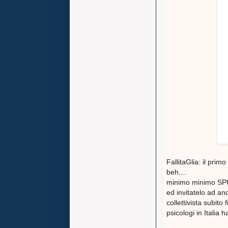
FallitaGlia: il prim
beh....
minimo minimo SP
ed invitatelo ad and
collettivista subit
psicologi in Italia 