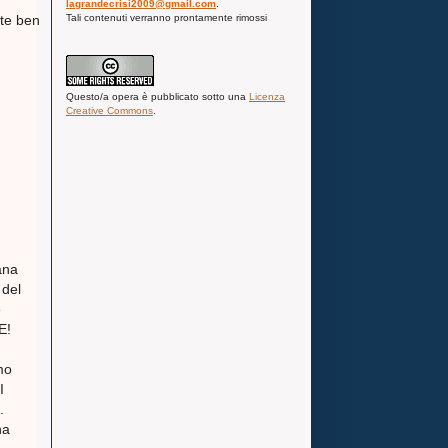
lagrandecrisi2009@gmail.com
.
Tali contenuti verranno prontamente rimossi
te ben
Questo/a
opera
è pubblicato sotto una
Licenza
Creative Commons
.
ana
 del
e
E!
mo
I
.
na