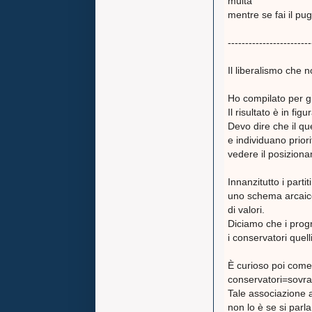
multa
mentre se fai il pu
------------------------
Il liberalismo che n
Ho compilato per gio
Il risultato è in figu
Devo dire che il qu
e individuano priori
vedere il posiziona
Innanzitutto i part
uno schema arcaico 
di valori.
Diciamo che i progr
i conservatori quel
È curioso poi come
conservatori=sovran
Tale associazione a
non lo è se si parla 