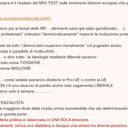
opra è il risultato del MIO TEST sulle imminenti elezioni europee che 
.navigatoreelettorale.it/it/#!/
mo più ai tempi delle BR.... altrimenti sarei già stato gambizzato... ;-)
l proletariato" volevano "democraticamente" imporre la rivoluzione prole
iati da tutti i "democratici-superiori-moralmente" col pugnetto alzato,
cista è passibile di multa ehhh...
 - e dico tutte - le ideologie totalitarie illiberali saranno
sciute come TOSSICHE...
almente MIGLIORE.
..come vedete potranno dividersi in Pro-UE o contro la UE
NON c'è uno straccio di partito anche solo vagamente LIBERALE
o solo e sempre................
TENZIALISTA
 maggiore dose della ricetta ormai insostenibile che sta determinando 
 a questa parte.
erta politica è sbilanciata in UNA SOLA direzione,
amenti, senza una dialettica e dunque una sintesi tra diverse posizioni.