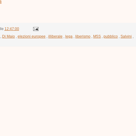
i
lle
12:47:00
,
Di Maio
,
elezioni europee
,
illiberale
,
lega
,
liberismo
,
M5S
,
pubblico
,
Salvini
,