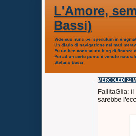
L'Amore, sem
Bassi)
Videmus nunc per speculum in enigmat
Un diario di navigazione nei mari mera
Fu un ben conosciuto blog di finanza da
Poi ad un certo punto è venuto naturale
Stefano Bassi
MERCOLEDÌ 22 M
FallitaGlia: 
sarebbe l'ecc