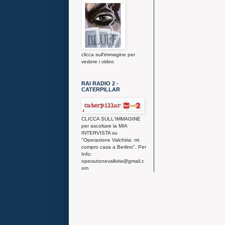
clicca sull'immagine per
vedere i video
RAI RADIO 2 -
CATERPILLAR
CLICCA SULL'IMMAGINE
per ascoltare la MIA
INTERVISTA su
"Operazione Valchiria: mi
compro casa a Berlino". Per
Info:
operazionevalkiria@gmail.c
om