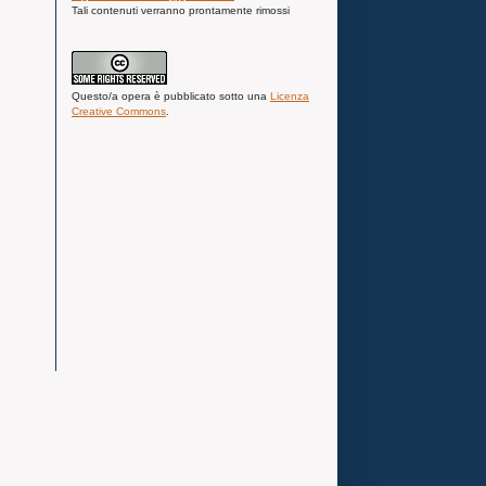
Tali contenuti verranno prontamente rimossi
Questo/a
opera
è pubblicato sotto una
Licenza
Creative Commons
.