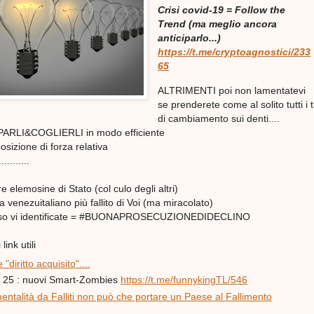
Crisi covid-19 = Follow the
Trend (ma meglio ancora
anticiparlo...)
https://t.me/cryptoagnostici/233
65
ALTRIMENTI poi non lamentatevi
se prenderete come al solito tutti i 
di cambiamento sui denti....
PARLI&COGLIERLI in modo efficiente
posizione di forza relativa
.........
are elemosine di Stato (col culo degli altri)
ta venezuitaliano più fallito di Voi (ma miracolato)
caso vi identificate = #BUONAPROSECUZIONEDIDECLINO
link utili
"diritto acquisito"....
p. 25 : nuovi Smart-Zombies
https://t.me/funnykingTL/546
entalità da Falliti non può che portare un Paese al Fallimento