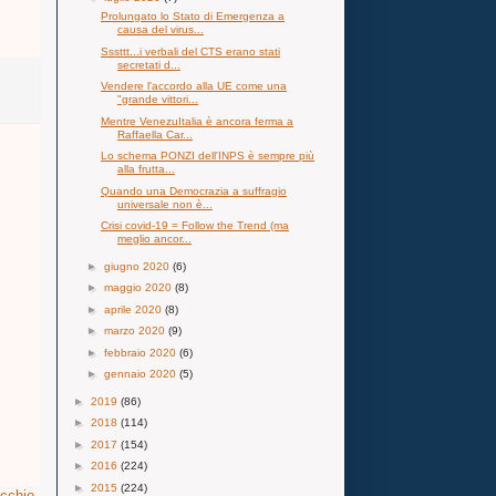
Prolungato lo Stato di Emergenza a
causa del virus...
Sssttt...i verbali del CTS erano stati
secretati d...
Vendere l'accordo alla UE come una
"grande vittori...
Mentre VenezuItalia è ancora ferma a
Raffaella Car...
Lo schema PONZI dell'INPS è sempre più
alla frutta...
Quando una Democrazia a suffragio
universale non è...
Crisi covid-19 = Follow the Trend (ma
meglio ancor...
►
giugno 2020
(6)
►
maggio 2020
(8)
►
aprile 2020
(8)
►
marzo 2020
(9)
►
febbraio 2020
(6)
►
gennaio 2020
(5)
►
2019
(86)
►
2018
(114)
►
2017
(154)
►
2016
(224)
►
2015
(224)
ecchio