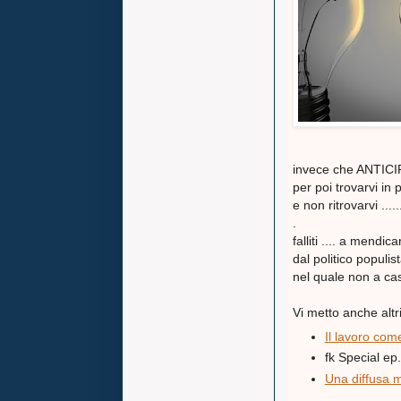
invece che ANTICI
per poi trovarvi in 
e non ritrovarvi .......
.
falliti .... a mendic
dal politico populis
nel quale non a 
Vi metto anche altri 
Il lavoro come 
fk Special e
Una diffusa m