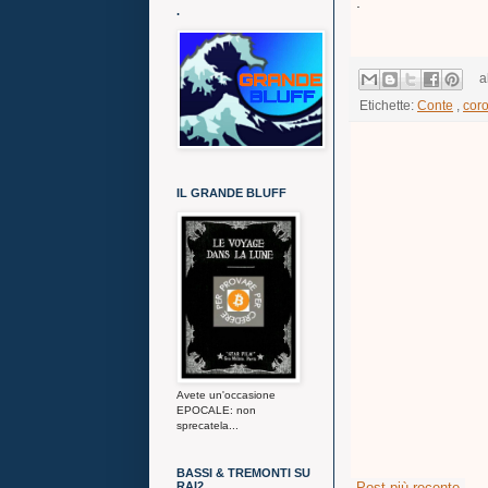
.
.
a
Etichette:
Conte
,
coro
IL GRANDE BLUFF
Avete un'occasione
EPOCALE: non
sprecatela...
BASSI & TREMONTI SU
Post più recente
RAI2