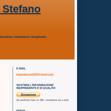
 Stefano
 potremmo nemmeno respirare.
E-MAIL
lagrandecrisi2009@gmail.com
SOSTIENI L'INFORMAZIONE
INDIPENDENTE E DI QUALITA'
Se preferisci fare un BB, contattami via e-mail
FEEDS