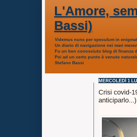
L'Amore, sem
Bassi)
Videmus nunc per speculum in enigmat
Un diario di navigazione nei mari mera
Fu un ben conosciuto blog di finanza da
Poi ad un certo punto è venuto naturale
Stefano Bassi
MERCOLEDÌ 1 LU
Crisi covid-
anticiparlo...)