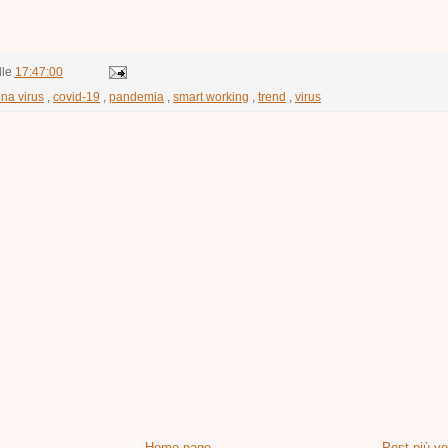
lle
17:47:00
na virus
,
covid-19
,
pandemia
,
smart working
,
trend
,
virus
Home page
Post più v