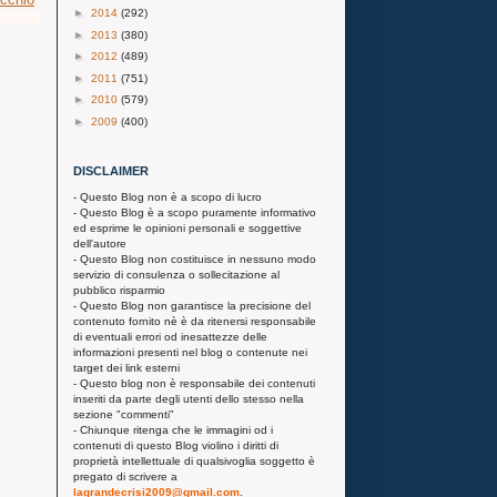
►
2014
(292)
►
2013
(380)
►
2012
(489)
►
2011
(751)
►
2010
(579)
►
2009
(400)
DISCLAIMER
- Questo Blog non è a scopo di lucro
- Questo Blog è a scopo puramente informativo
ed esprime le opinioni personali e soggettive
dell'autore
- Questo Blog non costituisce in nessuno modo
servizio di consulenza o sollecitazione al
pubblico risparmio
- Questo Blog non garantisce la precisione del
contenuto fornito nè è da ritenersi responsabile
di eventuali errori od inesattezze delle
informazioni presenti nel blog o contenute nei
target dei link esterni
- Questo blog non è responsabile dei contenuti
inseriti da parte degli utenti dello stesso nella
sezione "commenti"
- Chiunque ritenga che le immagini od i
contenuti di questo Blog violino i diritti di
proprietà intellettuale di qualsivoglia soggetto è
pregato di scrivere a
lagrandecrisi2009@gmail.com
.