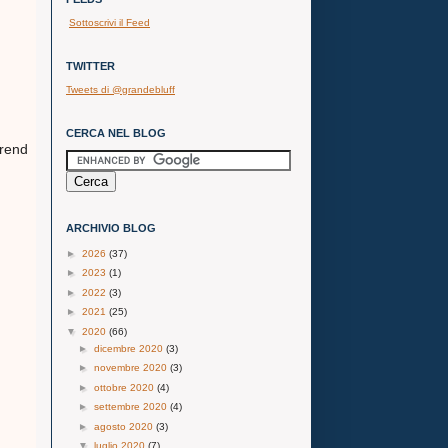
Sottoscrivi il Feed
TWITTER
Tweets di @grandebluff
CERCA NEL BLOG
trend
ARCHIVIO BLOG
►
2026
(37)
►
2023
(1)
►
2022
(3)
►
2021
(25)
▼
2020
(66)
►
dicembre 2020
(3)
►
novembre 2020
(3)
►
ottobre 2020
(4)
►
settembre 2020
(4)
►
agosto 2020
(3)
▼
luglio 2020
(7)