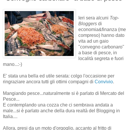
Ieri sera alcuni
Top-
Bloggers
di
economia&finanza (me
compreso) hanno dato
vita ad un gaio
"convegno carbonaro"
a base di pesce, in
località segreta e fuori
mano...:-)
E' stata una bella ed utile serata: colgo l'occasione per
ringraziare ancora tutti gli ottimi compagni di
Convivio
.
Mangiando pesce...naturalmente si è parlato di Mercato del
Pesce...
E contemplando una cozza che ci sembrava andata a
male...si è parlato anche della dura realtà del Blogging in
Italia....
Allora, presi da un moto d'orgoglio, accanto al fritto di