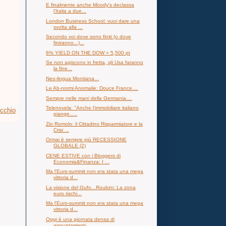
E finalmente anche Moody's declassa
l'Italia a due...
London Business School: vuoi dare una
svolta alla ...
Secondo voi dove sono finiti (o dove
finiranno...)...
6% YIELD ON THE DOW = 5,500 pt
Se non agiscono in fretta, gli Usa faranno
la fine...
Neo-lingua Montiana...
Le Ab-normi Anomalie: Douce France....
Sempre nelle mani della Germania....
Telenovela: "Anche l'immobiliare italiano
ecchio
piange.....
Zio Romolo: il Cittadino Risparmiatore e la
Crisi ...
Ormai è sempre più RECESSIONE
GLOBALE (2)
CENE ESTIVE con i Bloggers di
Economia&Finanza: I ...
Ma l'Euro-summit non era stata una mega
vittoria d...
La visione del Gufo...Roubini: La zona
euro rischi...
Ma l'Euro-summit non era stata una mega
vittoria d...
Oggi è una giornata densa di
appuntamenti