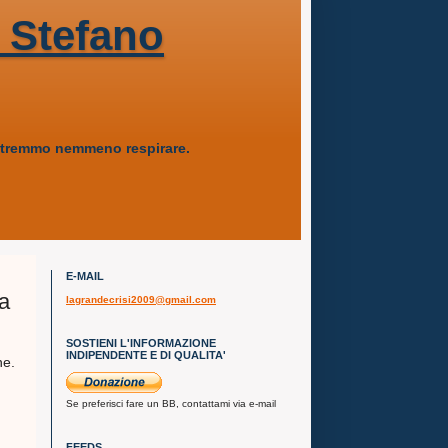
 Stefano
 potremmo nemmeno respirare.
E-MAIL
ia
lagrandecrisi2009@gmail.com
SOSTIENI L'INFORMAZIONE
INDIPENDENTE E DI QUALITA'
ne.
Se preferisci fare un BB, contattami via e-mail
FEEDS