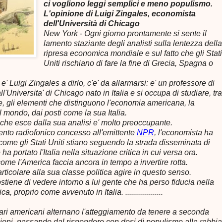
ci vogliono leggi semplici e meno populismo.
L'opinione di Luigi Zingales, economista
dell'Università di Chicago
New York - Ogni giorno prontamente si sente il
lamento staziante degli analisti sulla lentezza dell
ripresa economica mondiale e sul fatto che gli Stat
Uniti rischiano di fare la fine di Grecia, Spagna o
' Luigi Zingales a dirlo, c'e' da allarmarsi: e' un professore di
'Universita' di Chicago nato in Italia e si occupa di studiare, tra
se, gli elementi che distinguono l'economia americana, la
 mondo, dai posti come la sua Italia.
 che esce dalla sua analisi e' molto preoccupante.
vento radiofonico concesso all'emittente
NPR
, l'economista ha
come gli Stati Uniti stiano seguendo la strada disseminata di
 ha portato l'Italia nella situazione critica in cui versa ora.
me l'America faccia ancora in tempo a invertire rotta.
articolare alla sua classe politica agire in questo senso.
stiene di vedere intorno a lui gente che ha perso fiducia nella
ca, proprio come avvenuto in Italia. ...................
ari americani alternano l'atteggiamento da tenere a seconda
ioni, passando dal rispondere con dosi di populismo alla rabbia