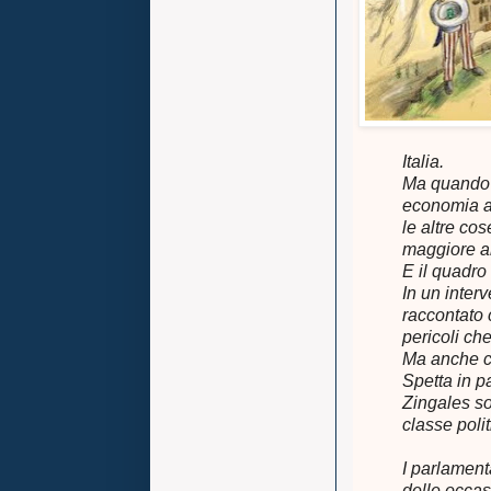
Italia.
Ma quando e
economia all
le altre co
maggiore al
E il quadro
In un inter
raccontato 
pericoli che
Ma anche co
Spetta in p
Zingales so
classe politi
I parlament
delle occas