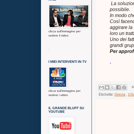
La soluzion
possibile.
In modo che
Così facend
aggirare la 
clicca sull'immagine per
loro un tra
vedere il video
Uno dei fatt
grandi grupp
.
Per appro
.
I MIEI INTERVENTI IN TV
a
clicca sull'immagine per
Etichette:
Grecia
,
US
vedere i video
IL GRANDE BLUFF SU
YOUTUBE