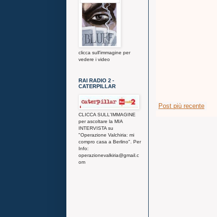
clicca sull'immagine per
vedere i video
RAI RADIO 2 -
CATERPILLAR
Post più recente
CLICCA SULL'IMMAGINE
per ascoltare la MIA
INTERVISTA su
"Operazione Valchiria: mi
compro casa a Berlino". Per
Info:
operazionevalkiria@gmail.c
om