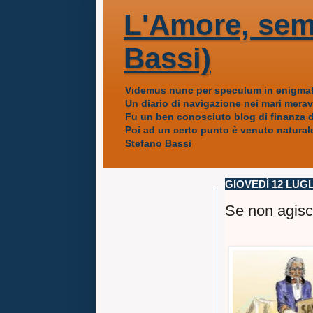
L'Amore, sem
Bassi)
Videmus nunc per speculum in enigmat
Un diario di navigazione nei mari mera
Fu un ben conosciuto blog di finanza da
Poi ad un certo punto è venuto naturale
Stefano Bassi
GIOVEDÌ 12 LUGL
Se non agisco