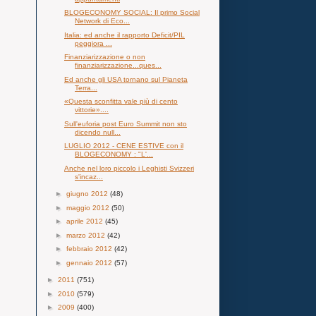
BLOGECONOMY SOCIAL: Il primo Social
Network di Eco...
Italia: ed anche il rapporto Deficit/PIL
peggiora ...
Finanziarizzazione o non
finanziarizzazione...ques...
Ed anche gli USA tornano sul Pianeta
Terra...
«Questa sconfitta vale più di cento
vittorie»....
Sull'euforia post Euro Summit non sto
dicendo null...
LUGLIO 2012 - CENE ESTIVE con il
BLOGECONOMY : "L'...
Anche nel loro piccolo i Leghisti Svizzeri
s'incaz...
►
giugno 2012
(48)
►
maggio 2012
(50)
►
aprile 2012
(45)
►
marzo 2012
(42)
►
febbraio 2012
(42)
►
gennaio 2012
(57)
►
2011
(751)
►
2010
(579)
►
2009
(400)