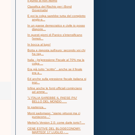
Il punto di non ritorno
Classifica del Rischio per i Bond
Governativi
E poi la colpa sarebbe tutta del complotto
anglo-a...
In un paese democratico e civile io posso
disporre...
In questi giorni di Panico s'intensificano
l'emoti...
In bocca al lupo!
Botta e risposta sull'euro: secondo voi chi
ha rag...
Italia - (re)pressione Fiscale al 70% ma la
colpa ...
Era già tutto "scritto"...anche se il finale
era a...
Ed anche sulla pressione fiscale italiana si
inizi...
Infine anche le fonti ufficiali cominciano
ad amme...
"L'ITALIA SAREBBE IL PAESE PIU'
BELLO DEL MONDO......
In partenza...
Monti sadomaso: "siamo virtuosi ma ci
puniscono..."
Merkel's Version 2.0: come darle torto?....
CENE ESTIVE DEL BLOGECONOMY:
MARTEDI' 17 LUGLIO - ...