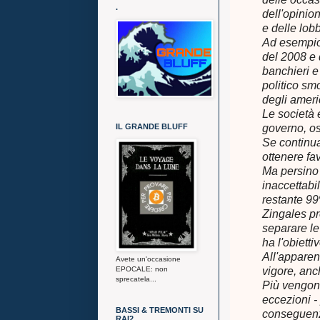
.
dell'opinion
e delle lob
Ad esempio 
del 2008 e 
banchieri e
politico smo
degli ameri
Le società 
IL GRANDE BLUFF
governo, o
Se continua
ottenere fa
Ma persino 
inaccettabi
restante 99
Zingales pr
separare le
ha l'obiettiv
All'apparen
Avete un'occasione
EPOCALE: non
vigore, anc
sprecatela...
Più vengono
eccezioni -
BASSI & TREMONTI SU
conseguenz
RAI2