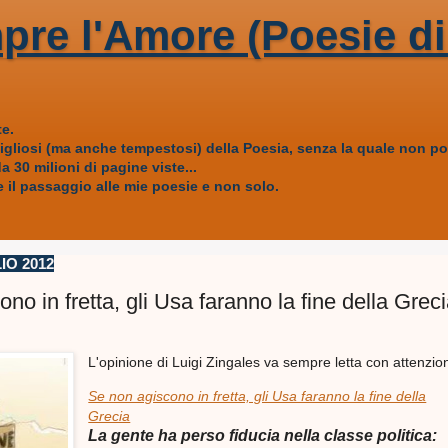
pre l'Amore (Poesie di
e.
vigliosi (ma anche tempestosi) della Poesia, senza la quale non
 30 milioni di pagine viste...
 il passaggio alle mie poesie e non solo.
IO 2012
no in fretta, gli Usa faranno la fine della Grec
L'opinione di Luigi Zingales va sempre letta con attenzio
Se non agiscono in fretta, gli Usa faranno la fine della
Grecia
La gente ha perso fiducia nella classe politica: