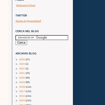
Sottoscrivi il Feed
TWITTER
a
Tweets di @grandebluff
i
CERCA NEL BLOG
ARCHIVIO BLOG
►
2026
(37)
►
2023
(1)
►
2022
(3)
►
2021
(25)
►
2020
(66)
►
2019
(86)
►
2018
(114)
►
2017
(154)
►
2016
(224)
►
2015
(224)