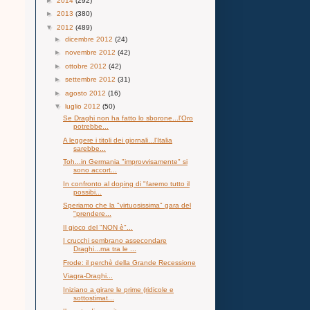
►
2014
(292)
►
2013
(380)
▼
2012
(489)
►
dicembre 2012
(24)
►
novembre 2012
(42)
►
ottobre 2012
(42)
►
settembre 2012
(31)
►
agosto 2012
(16)
▼
luglio 2012
(50)
Se Draghi non ha fatto lo sborone...l'Oro
potrebbe...
A leggere i titoli dei giornali...l'Italia
sarebbe...
Toh...in Germania "improvvisamente" si
sono accort...
In confronto al doping di "faremo tutto il
possibi...
Speriamo che la "virtuosissima" gara del
"prendere...
Il gioco del "NON è"...
I crucchi sembrano assecondare
Draghi...ma tra le ...
Frode: il perchè della Grande Recessione
Viagra-Draghi...
Iniziano a girare le prime (ridicole e
sottostimat...