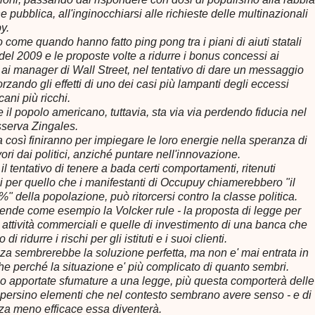
e pubblica, all'inginocchiarsi alle richieste delle multinazionali
by.
come quando hanno fatto ping pong tra i piani di aiuti statali
del 2009 e le proposte volte a ridurre i bonus concessi ai
 ai manager di Wall Street, nel tentativo di dare un messaggio
rzando gli effetti di uno dei casi più lampanti degli eccessi
cani più ricchi.
e il popolo americano, tuttavia, sta via via perdendo fiducia nel
sserva Zingales.
 così finiranno per impiegare le loro energie nella speranza di
vori dai politici, anziché puntare nell'innovazione.
il tentativo di tenere a bada certi comportamenti, ritenuti
li per quello che i manifestanti di Occupuy chiamerebbero "il
%" della popolazione, può ritorcersi contro la classe politica.
ende come esempio la Volcker rule - la proposta di legge per
 attività commerciali e quelle di investimento di una banca che
o di ridurre i rischi per gli istituti e i suoi clienti.
za sembrerebbe la soluzione perfetta, ma non e' mai entrata in
he perché la situazione e' più complicato di quanto sembri.
 apportate sfumature a una legge, più questa comporterà delle
 persino elementi che nel contesto sembrano avere senso - e di
a meno efficace essa diventerà.