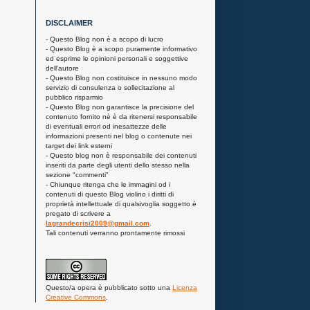
DISCLAIMER
- Questo Blog non è a scopo di lucro
- Questo Blog è a scopo puramente informativo
ed esprime le opinioni personali e soggettive
dell'autore
- Questo Blog non costituisce in nessuno modo
servizio di consulenza o sollecitazione al
pubblico risparmio
- Questo Blog non garantisce la precisione del
contenuto fornito nè è da ritenersi responsabile
di eventuali errori od inesattezze delle
informazioni presenti nel blog o contenute nei
target dei link esterni
- Questo blog non è responsabile dei contenuti
inseriti da parte degli utenti dello stesso nella
sezione "commenti"
- Chiunque ritenga che le immagini od i
contenuti di questo Blog violino i diritti di
proprietà intellettuale di qualsivoglia soggetto è
pregato di scrivere a
lagrandecrisi2009@gmail.com
.
Tali contenuti verranno prontamente rimossi
Questo/a
opera
è pubblicato sotto una
Licenza
Creative Commons
.