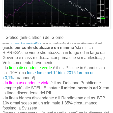
Il Grafico (anti-cialtroni) del Giorno
(grazie
al mitico Intermarket&More
, uno dei migliori blog di economia&finanza in Italia)
giusto
per contestualizzare un minimo
'sta mitica
RIPRESA che viene strombazzata in lungo ed in largo da
Governo e mass-media...ancor prima che si manifesti....;-)
Ve lo commento brevemente
- la
linea discendente verde
è il ns. PIL che in 6 anni sta a
ca. -10% (ma
forse forse nel 1° trim. 2015 faremo un
+0,1%
...uaooooo!)
-
la linea ascendente viola
è il ns. Debitone Pubblicone
sempre più alle STELLE: notare
il mitico incrocio ad X
con
la linea discendente del PIL....
- la linea bianca discendente è il Rendimento del ns. BTP
10y ormai sceso ad un minimale 1,35% circa...manco
fossimo la Svizzera...