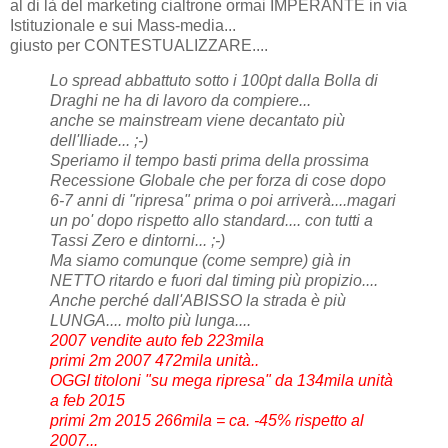
al di là del marketing cialtrone ormai IMPERANTE in via
Istituzionale e sui Mass-media...
giusto per CONTESTUALIZZARE....
Lo spread abbattuto sotto i 100pt dalla Bolla di
Draghi ne ha di lavoro da compiere...
anche se mainstream viene decantato più
dell'Iliade... ;-)
Speriamo il tempo basti prima della prossima
Recessione Globale che per forza di cose dopo
6-7 anni di "ripresa" prima o poi arriverà....magari
un po' dopo rispetto allo standard.... con tutti a
Tassi Zero e dintorni... ;-)
Ma siamo comunque (come sempre) già in
NETTO ritardo e fuori dal timing più propizio....
Anche perché dall'ABISSO la strada è più
LUNGA.... molto più lunga....
2007 vendite auto feb 223mila
primi 2m 2007 472mila unità..
OGGI titoloni "su mega ripresa" da 134mila unità
a feb 2015
primi 2m 2015 266mila = ca. -45% rispetto al
2007...