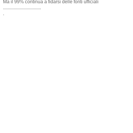
Ma il 99% continua a fidarsi delle fonti ufficiali
................................
.