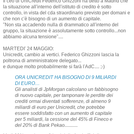
Il ceo di UniCredit Federico Ghizzoni ha detto a Madrid che
la situazione all'interno dell'istituto di credito è sotto
controllo, in vista del cda straordinario previsto per domani e
che non c'è bisogno di un aumento di capitale.
"Non sta accadendo nulla di drammatico all'interno del
gruppo, la situazione è assolutamente sotto controllo...non
abbiamo alcuna tensione"....
MARTEDI' 24 MAGGIO:
Unicredit, cambio ai vertici. Federico Ghizzoni lascia la
poltrona di amministratore delegato...
e dunque molto probabilmente si farà l'AdC.... ;-)
ORA UNICREDIT HA BISOGNO DI 9 MILIARDI
DI EURO…
Gli analisti di JpMorgan calcolano un fabbisogno
di nuovo capitale, per tamponare le perdite dei
crediti ormai diventati sofferenze, di almeno 9
miliardi di euro per Unicredit, che potrebbe
essere soddisfatto con un aumento di capitale
per 5 miliardi, la cessione del 45% di Fineco e
del 20% di Bank Pekao...........