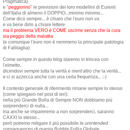
Pragmatica)
e
"peggiorino"
le previsioni dei loro modellini di Eurexit
dell'Italia di almeno il DOPPIO...minimo minimo...
Come dico sempre... è chiaro che l'euro non va
e va bene dirlo a chiare lettere
ma il problema VERO è COME uscirne senza che la cura
sia peggio della malattia
(e comunque l'euro non è nemmeno la principale patologia
di Fallitaglia)
Come sempre in questo blog staremo in trincea con
l'elmetto,
dicendovi sempre tutta la verità e nient'altro che la verità...
e ci si azzecca anche con una certa frequenza... ;-)
Il contesto generale di riferimento rimane sempre lo stesso
(come spiegavo nel post di ieri):
nella più Grande Bolla di Sempre NON dobbiamo più
sorprenderci di nulla...
ma anche se impareremo a non sorprenderci, saranno
CAXXI lo stesso...
però potremo mitigare il più possibile le
unintended
consequences
di questa Bubble Follia Globale...