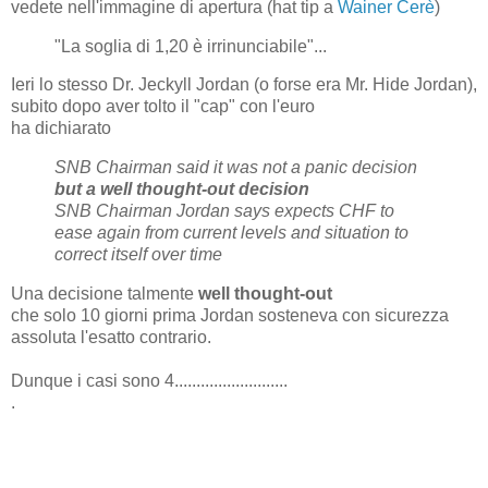
vedete nell'immagine di apertura (hat tip a
Wainer Cerè
)
"La soglia di 1,20 è irrinunciabile"...
Ieri lo stesso Dr. Jeckyll Jordan (o forse era Mr. Hide Jordan),
subito dopo aver tolto il "cap" con l'euro
ha dichiarato
SNB Chairman said it was not a panic decision
but a well thought-out decision
SNB Chairman Jordan says expects CHF to
ease again from current levels and situation to
correct itself over time
Una decisione talmente
well thought-out
che solo 10 giorni prima Jordan sosteneva con sicurezza
assoluta l'esatto contrario.
Dunque i casi sono 4..........................
.