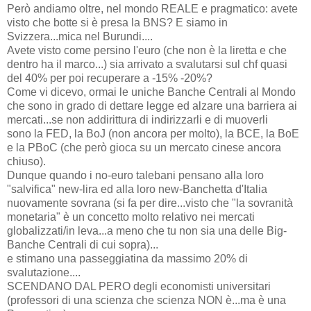
Però andiamo oltre, nel mondo REALE e pragmatico: avete
visto che botte si è presa la BNS? E siamo in
Svizzera...mica nel Burundi....
Avete visto come persino l'euro (che non è la liretta e che
dentro ha il marco...) sia arrivato a svalutarsi sul chf quasi
del 40% per poi recuperare a -15% -20%?
Come vi dicevo, ormai le uniche Banche Centrali al Mondo
che sono in grado di dettare legge ed alzare una barriera ai
mercati...se non addirittura di indirizzarli e di muoverli
sono la FED, la BoJ (non ancora per molto), la BCE, la BoE
e la PBoC (che però gioca su un mercato cinese ancora
chiuso).
Dunque quando i no-euro talebani pensano alla loro
"salvifica" new-lira ed alla loro new-Banchetta d'Italia
nuovamente sovrana (si fa per dire...visto che "la sovranità
monetaria" è un concetto molto relativo nei mercati
globalizzati/in leva...a meno che tu non sia una delle Big-
Banche Centrali di cui sopra)...
e stimano una passeggiatina da massimo 20% di
svalutazione....
SCENDANO DAL PERO degli economisti universitari
(professori di una scienza che scienza NON è...ma è una