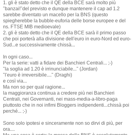
1. gli è stato detto che il QE della BCE sarà molto più
"banzai!"del previsto e dunque mantenere il cap ad 1.2
sarebbe diventato un macello per la BNS (questo
spiegherebbe la bubble-euforia delle borse europee e del
ns. FTSE MIB medioevale)
2. gli è stato detto che il QE della BCE sarà il primo passo
che poi porterà alla divisione dell'euro in euro-Nord ed euro-
Sud...e successivamente chissà...
In ogni caso...
Per la serie: vatti a fidare dei Banchieri Centrali... ;-)
"la soglia ad 1.20 è irrinunciabile..." (Jordan)
"l'euro è irreversibile...." (Draghi)
e così via...
Ma non so per qual ragione...
la maggioranza continua a credere più nei Banchieri
Centrali, nei Governanti, nei mass-media-a-libro-paga
piuttosto che in noi infimi Bloggers indipendenti...chissà poi
perché... ;-)
Sono solo ipotesi e sinceramente non so dirvi di più, per
ora....