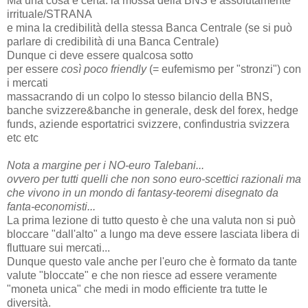
Ma una cosa è certa: la mossa della BNS è assolutamente
irrituale/STRANA
e mina la credibilità della stessa Banca Centrale (se si può
parlare di credibilità di una Banca Centrale)
Dunque ci deve essere qualcosa sotto
per essere
così poco friendly
(= eufemismo per "stronzi") con
i mercati
massacrando di un colpo lo stesso bilancio della BNS,
banche svizzere&banche in generale, desk del forex, hedge
funds, aziende esportatrici svizzere, confindustria svizzera
etc etc
Nota a margine per i NO-euro Talebani...
ovvero per tutti quelli che non sono euro-scettici razionali ma
che vivono in un mondo di fantasy-teoremi disegnato da
fanta-economisti...
La prima lezione di tutto questo è che una valuta non si può
bloccare "dall'alto" a lungo ma deve essere lasciata libera di
fluttuare sui mercati...
Dunque questo vale anche per l'euro che è formato da tante
valute "bloccate" e che non riesce ad essere veramente
"moneta unica" che medi in modo efficiente tra tutte le
diversità.