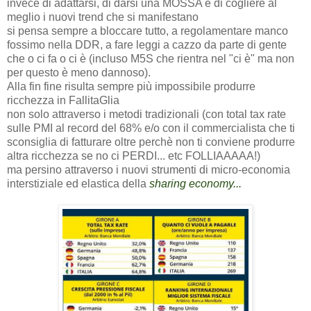
invece di adattarsi, di darsi una MOSSA e di cogliere al
meglio i nuovi trend che si manifestano
si pensa sempre a bloccare tutto, a regolamentare manco
fossimo nella DDR, a fare leggi a cazzo da parte di gente
che o ci fa o ci è (incluso M5S che rientra nel "ci è" ma non
per questo è meno dannoso).
Alla fin fine risulta sempre più impossibile produrre
ricchezza in FallitaGlia
non solo attraverso i metodi tradizionali (con total tax rate
sulle PMI al record del 68% e/o con il commercialista che ti
sconsiglia di fatturare oltre perchè non ti conviene produrre
altra ricchezza se no ci PERDI... etc FOLLIAAAAA!)
ma persino attraverso i nuovi strumenti di micro-economia
interstiziale ed elastica della
sharing economy...