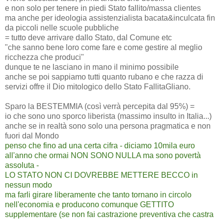
e non solo per tenere in piedi Stato fallito/massa clientes
ma anche per ideologia assistenzialista bacata&inculcata fin
da piccoli nelle scuole pubbliche
= tutto deve arrivare dallo Stato, dal Comune etc
"che sanno bene loro come fare e come gestire al meglio
ricchezza che produci"
dunque te ne lasciano in mano il minimo possibile
anche se poi sappiamo tutti quanto rubano e che razza di
servizi offre il Dio mitologico dello Stato FallitaGliano.
Sparo la BESTEMMIA (così verrà percepita dal 95%) =
io che sono uno sporco liberista (massimo insulto in Italia...)
anche se in realtà sono solo una persona pragmatica e non
fuori dal Mondo
penso che fino ad una certa cifra - diciamo 10mila euro
all'anno che ormai NON SONO NULLA ma sono povertà
assoluta -
LO STATO NON CI DOVREBBE METTERE BECCO in
nessun modo
ma farli girare liberamente che tanto tornano in circolo
nell'economia e producono comunque GETTITO
supplementare (se non fai castrazione preventiva che castra