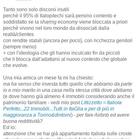
Tanto sono solo discorsi inutili
perchè il 95% di Italopitechi sarà persino contento e
soddisfatto se la
sharing economy
viene bloccata a priori
perchè vivono nel loro mondo da dissociati dalla
realtà/clientes
con rendite statali (ancora per poco), con ricchezza genitori
(sempre meno)
+ con l'ideologia che gli hanno inculcato fin da piccoli
che li blocca dall'adattarsi al nuovo contesto che globale
che evolve.
Una mia amica un mese fa mi ha chiesto:
ma ha senso che investa tutto quello che abbiamo da parte
io e mio marito in una casa nella stessa città dove abitiamo
(e dove hanno già almeno 4 immobili considerando anche il
patrimonio familiare - vedi mio post
Littizzetto = Italiota
Perfetto...22 Immobili...Tutti in ItaGlia e per di più in
maggioranza a Torino&dintorni
) -
per fare Airbnb ed avere
buona redditività?
Ed io:
attenzione che se hai già appartamento italiota sulle croste