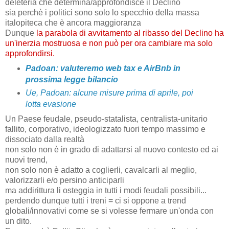
deleteria che determina/approfondisce il Declino
sia perchè i politici sono solo lo specchio della massa
italopiteca che è ancora maggioranza
Dunque
la parabola di avvitamento al ribasso del Declino ha
un'inerzia mostruosa e non può per ora cambiare ma solo
approfondirsi.
Padoan: valuteremo web tax e AirBnb in
prossima legge bilancio
Ue, Padoan: alcune misure prima di aprile, poi
lotta evasione
Un Paese feudale, pseudo-statalista, centralista-unitario
fallito, corporativo, ideologizzato fuori tempo massimo e
dissociato dalla realtà
non solo non è in grado di adattarsi al nuovo contesto ed ai
nuovi trend,
non solo non è adatto a coglierli, cavalcarli al meglio,
valorizzarli e/o persino anticiparli
ma addirittura li osteggia in tutti i modi feudali possibili...
perdendo dunque tutti i treni = ci si oppone a trend
globali/innovativi come se si volesse fermare un'onda con
un dito.