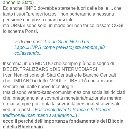
anche lo Stato)
Ed anche l'INPS dovrebbe starsene fuori dalle balle ... che
tanto i suoi "prelievi forzosi" non porteranno a nessuna
pensione che possa chiamarsi tale
ma ORMAI sono solo un modo per non far collassare OGGI
lo schema Ponzi.
vedi mio post:
Tra un SI un NO ed un
Lapo...l'INPS (come previsto) sta sempre più
collassando...
Insomma, in un MONDO che sempre più ha bisogno di
DECENTRALIZZARSI&DISINTERMEDIARSI
i veri Nemici sono gli Stati Centrali e le Banche Centrali
che LIMITANO in tutti i MODI le LIBERTÀ che arrivano
sempre più dalle nuove tecnologie
(ma ci sono vetero-katto-comunisti-nazionalsocialisti riciclati
che inneggiano alla sovranità monetaria/nazionale mentre
ormai sempre più conta la sovranità personale/trasversale -
vedi mio post =
Facebook diventa Banca e le Banche
tradizionali man mano svaniranno...
)
ecco il perchè dell'importanza fondamentale del Bitcoin
e della Blockchain