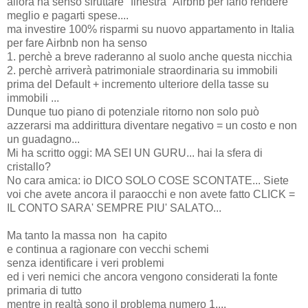
allora ha senso sfruttare "finestra" Airbnb per farlo rendere
meglio e pagarti spese....
ma investire 100% risparmi su nuovo appartamento in Italia
per fare Airbnb non ha senso
1. perchè a breve raderanno al suolo anche questa nicchia
2. perchè arriverà patrimoniale straordinaria su immobili
prima del Default + incremento ulteriore della tasse su
immobili ...
Dunque tuo piano di potenziale ritorno non solo può
azzerarsi ma addirittura diventare negativo = un costo e non
un guadagno...
Mi ha scritto oggi: MA SEI UN GURU... hai la sfera di
cristallo?
No cara amica: io DICO SOLO COSE SCONTATE... Siete
voi che avete ancora il paraocchi e non avete fatto CLICK =
IL CONTO SARA' SEMPRE PIU' SALATO...
Ma tanto la massa non ha capito
e continua a ragionare con vecchi schemi
senza identificare i veri problemi
ed i veri nemici che ancora vengono considerati la fonte
primaria di tutto
mentre in realtà sono il problema numero 1....