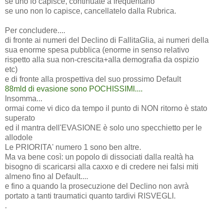
se uno lo capisce, continuate a frequentarlo
se uno non lo capisce, cancellatelo dalla Rubrica.
Per concludere....
di fronte ai numeri del Declino di FallitaGlia, ai numeri della
sua enorme spesa pubblica (enorme in senso relativo
rispetto alla sua non-crescita+alla demografia da ospizio
etc)
e di fronte alla prospettiva del suo prossimo Default
88mld di evasione sono POCHISSIMI....
Insomma...
ormai come vi dico da tempo il punto di NON ritorno è stato
superato
ed il mantra dell'EVASIONE è solo uno specchietto per le
allodole
Le PRIORITA' numero 1 sono ben altre.
Ma va bene così: un popolo di dissociati dalla realtà ha
bisogno di scaricarsi alla caxxo e di credere nei falsi miti
almeno fino al Default....
e fino a quando la prosecuzione del Declino non avrà
portato a tanti traumatici quanto tardivi RISVEGLI.
.