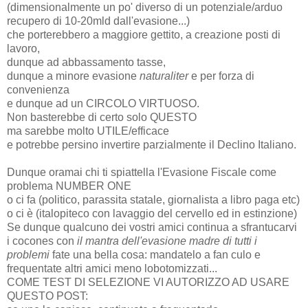
(dimensionalmente un po' diverso di un potenziale/arduo
recupero di 10-20mld dall'evasione...)
che porterebbero a maggiore gettito, a creazione posti di
lavoro,
dunque ad abbassamento tasse,
dunque a minore evasione
naturaliter
e per forza di
convenienza
e dunque ad un CIRCOLO VIRTUOSO.
Non basterebbe di certo solo QUESTO
ma sarebbe molto UTILE/efficace
e potrebbe persino invertire parzialmente il Declino Italiano.
Dunque oramai chi ti spiattella l'Evasione Fiscale come
problema NUMBER ONE
o ci fa (politico, parassita statale, giornalista a libro paga etc)
o ci è (italopiteco con lavaggio del cervello ed in estinzione)
Se dunque qualcuno dei vostri amici continua a sfrantucarvi
i cocones con
il mantra dell'evasione madre di tutti i
problemi
fate una bella cosa: mandatelo a fan culo e
frequentate altri amici meno lobotomizzati...
COME TEST DI SELEZIONE VI AUTORIZZO AD USARE
QUESTO POST: