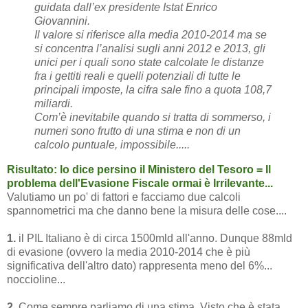
guidata dall’ex presidente Istat Enrico
Giovannini.
Il valore si riferisce alla media 2010-2014 ma se
si concentra l’analisi sugli anni 2012 e 2013, gli
unici per i quali sono state calcolate le distanze
fra i gettiti reali e quelli potenziali di tutte le
principali imposte, la cifra sale fino a quota 108,7
miliardi.
Com’è inevitabile quando si tratta di sommerso, i
numeri sono frutto di una stima e non di un
calcolo puntuale, impossibile.....
Risultato: lo dice persino il Ministero del Tesoro = Il
problema dell'Evasione Fiscale ormai è Irrilevante...
Valutiamo un po' di fattori e facciamo due calcoli
spannometrici ma che danno bene la misura delle cose....
1.
il PIL Italiano è di circa 1500mld all'anno. Dunque 88mld
di evasione (ovvero la media 2010-2014 che è più
significativa dell'altro dato) rappresenta meno del 6%...
noccioline...
2.
Come sempre parliamo di una stima. Visto che è stata