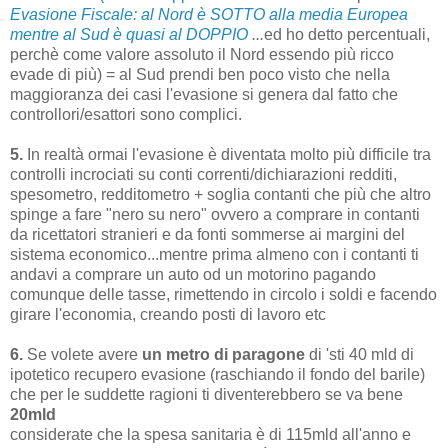
Evasione Fiscale: al Nord è SOTTO alla media Europea
mentre al Sud è quasi al DOPPIO
...
ed ho detto percentuali,
perchè come valore assoluto il Nord essendo più ricco
evade di più) = al Sud prendi ben poco visto che nella
maggioranza dei casi l'evasione si genera dal fatto che
controllori/esattori sono complici.
5.
In realtà ormai l'evasione è diventata molto più difficile tra
controlli incrociati su conti correnti/dichiarazioni redditi,
spesometro, redditometro + soglia contanti che più che altro
spinge a fare "nero su nero" ovvero a comprare in contanti
da ricettatori stranieri e da fonti sommerse ai margini del
sistema economico...mentre prima almeno con i contanti ti
andavi a comprare un auto od un motorino pagando
comunque delle tasse, rimettendo in circolo i soldi e facendo
girare l'economia, creando posti di lavoro etc
6.
Se volete avere
un metro di paragone
di 'sti 40 mld di
ipotetico recupero evasione (raschiando il fondo del barile)
che per le suddette ragioni ti diventerebbero se va bene
20mld
considerate che la spesa sanitaria è di 115mld all'anno e