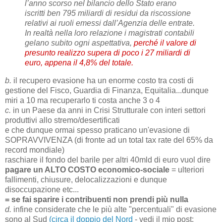
l’anno scorso nel bilancio dello Stato erano
iscritti ben 795 miliardi di residui da riscossione
relativi ai ruoli emessi dall’Agenzia delle entrate.
In realtà nella loro relazione i magistrati contabili
gelano subito ogni aspettativa,
perché il valore di
presunto realizzo supera di poco i 27 miliardi di
euro, appena il 4,8% del totale.
b.
il recupero evasione ha un enorme costo tra costi di
gestione del Fisco, Guardia di Finanza, Equitalia...dunque
miri a 10 ma recuperarlo ti costa anche 3 o 4
c.
in un Paese da anni in Crisi Strutturale con interi settori
produttivi allo stremo/desertificati
e che dunque ormai spesso praticano un'evasione di
SOPRAVVIVENZA (di fronte ad un total tax rate del 65% da
record mondiale)
raschiare il fondo del barile per altri 40mld di euro vuol dire
pagare un ALTO COSTO economico-sociale
= ulteriori
fallimenti, chiusure, delocalizzazioni e dunque
disoccupazione etc...
= se fai sparire i contribuenti non prendi più nulla
d.
infine considerate che le più alte "percentuali" di evasione
sono al Sud
(circa il doppio del Nord
- vedi il mio post: