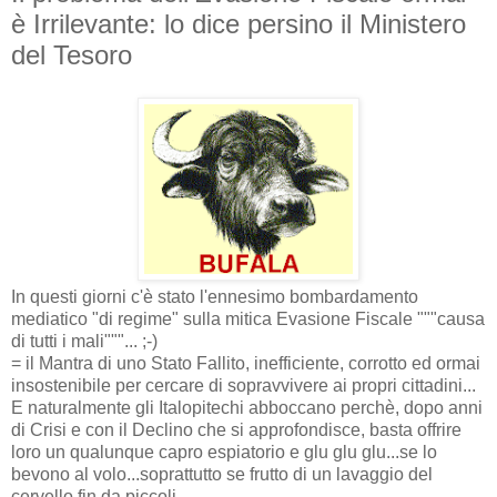
è Irrilevante: lo dice persino il Ministero
del Tesoro
In questi giorni c'è stato l'ennesimo bombardamento
mediatico "di regime" sulla mitica Evasione Fiscale """causa
di tutti i mali"""... ;-)
= il Mantra di uno Stato Fallito, inefficiente, corrotto ed ormai
insostenibile per cercare di sopravvivere ai propri cittadini...
E naturalmente gli Italopitechi abboccano perchè, dopo anni
di Crisi e con il Declino che si approfondisce, basta offrire
loro un qualunque capro espiatorio e glu glu glu...se lo
bevono al volo...soprattutto se frutto di un lavaggio del
cervello fin da piccoli.