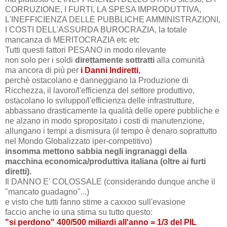
CORRUZIONE, I FURTI, LA SPESA IMPRODUTTIVA,
L'INEFFICIENZA DELLE PUBBLICHE AMMINISTRAZIONI,
I COSTI DELL'ASSURDA BUROCRAZIA, la totale
mancanza di MERITOCRAZIA etc etc
Tutti questi fattori PESANO in modo rilevante
non solo per i soldi
direttamente sottratti
alla comunità
ma ancora di più per
i Danni Indiretti
,
perchè ostacolano e danneggiano la Produzione di
Ricchezza, il lavoro/l'efficienza del settore produttivo,
ostacolano lo sviluppo/l'efficienza delle infrastrutture,
abbassano drasticamente la qualità delle opere pubbliche e
ne alzano in modo spropositato i costi di manutenzione,
allungano i tempi a dismisura (il tempo è denaro soprattutto
nel Mondo Globalizzato iper-competitivo)
insomma mettono sabbia negli ingranaggi della
macchina economica/produttiva italiana (oltre ai furti
diretti).
Il DANNO E' COLOSSALE (considerando dunque anche il
"mancato guadagno"...)
e visto che tutti fanno stime a caxxoo sull'evasione
faccio anche io una stima su tutto questo:
"si perdono" 400/500 miliardi all'anno = 1/3 del PIL