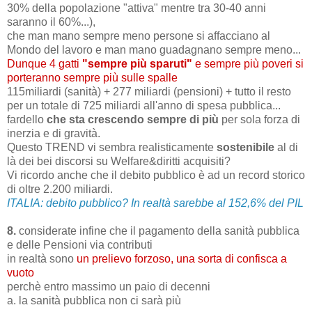
30% della popolazione "attiva" mentre tra 30-40 anni
saranno il 60%...),
che man mano sempre meno persone si affacciano al
Mondo del lavoro e man mano guadagnano sempre meno...
Dunque 4 gatti
"sempre più sparuti"
e sempre più poveri si
porteranno sempre più sulle spalle
115miliardi (sanità) + 277 miliardi (pensioni) + tutto il resto
per un totale di 725 miliardi all'anno di spesa pubblica...
fardello
che sta crescendo sempre di più
per sola forza di
inerzia e di gravità.
Questo TREND vi sembra realisticamente
sostenibile
al di
là dei bei discorsi su Welfare&diritti acquisiti?
Vi ricordo anche che il debito pubblico è ad un record storico
di oltre 2.200 miliardi.
ITALIA: debito pubblico? In realtà sarebbe al 152,6% del PIL
8.
considerate infine che il pagamento della sanità pubblica
e delle Pensioni via contributi
in realtà sono
un prelievo forzoso, una sorta di confisca a
vuoto
perchè entro massimo un paio di decenni
a. la sanità pubblica non ci sarà più