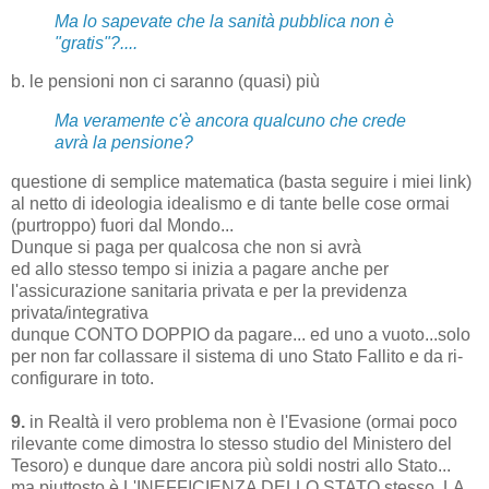
Ma lo sapevate che la sanità pubblica non è
"gratis"?....
b. le pensioni non ci saranno (quasi) più
Ma veramente c'è ancora qualcuno che crede
avrà la pensione?
questione di semplice matematica (basta seguire i miei link)
al netto di ideologia idealismo e di tante belle cose ormai
(purtroppo) fuori dal Mondo...
Dunque si paga per qualcosa che non si avrà
ed allo stesso tempo si inizia a pagare anche per
l'assicurazione sanitaria privata e per la previdenza
privata/integrativa
dunque CONTO DOPPIO da pagare... ed uno a vuoto...solo
per non far collassare il sistema di uno Stato Fallito e da ri-
configurare in toto.
9.
in Realtà il vero problema non è l'Evasione (ormai poco
rilevante come dimostra lo stesso studio del Ministero del
Tesoro) e dunque dare ancora più soldi nostri allo Stato...
ma piuttosto è L'INEFFICIENZA DELLO STATO stesso, LA