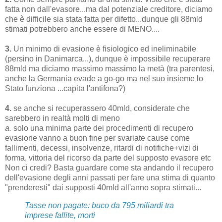
fatta non dall'evasore...ma dal potenziale creditore, diciamo
che è difficile sia stata fatta per difetto...dunque gli 88mld
stimati potrebbero anche essere di MENO....
3.
Un minimo di evasione è fisiologico ed ineliminabile
(persino in Danimarca...), dunque è impossibile recuperare
88mld ma diciamo massimo massimo la metà (tra parentesi,
anche la Germania evade a go-go ma nel suo insieme lo
Stato funziona ...capita l'antifona?)
4.
se anche si recuperassero 40mld, considerate che
sarebbero in realtà molti di meno
a.
solo una minima parte dei procedimenti di recupero
evasione vanno a buon fine per svariate cause come
fallimenti, decessi, insolvenze, ritardi di notifiche+vizi di
forma, vittoria del ricorso da parte del supposto evasore etc
Non ci credi? Basta guardare come sta andando il recupero
dell'evasione degli anni passati per fare una stima di quanto
"prenderesti" dai supposti 40mld all'anno sopra stimati...
Tasse non pagate: buco da 795 miliardi tra
imprese fallite, morti