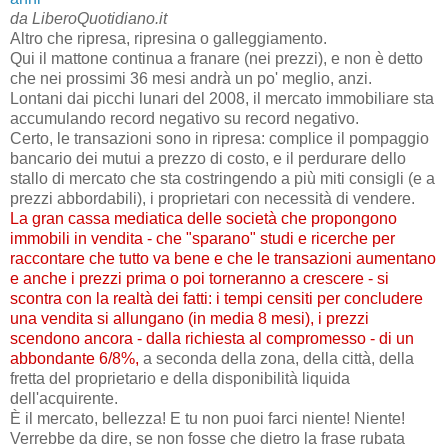
da LiberoQuotidiano.it
Altro che ripresa, ripresina o galleggiamento.
Qui il mattone continua a franare (nei prezzi), e non è detto
che nei prossimi 36 mesi andrà un po' meglio, anzi.
Lontani dai picchi lunari del 2008, il mercato immobiliare sta
accumulando record negativo su record negativo.
Certo, le transazioni sono in ripresa: complice il pompaggio
bancario dei mutui a prezzo di costo, e il perdurare dello
stallo di mercato che sta costringendo a più miti consigli (e a
prezzi abbordabili), i proprietari con necessità di vendere.
La gran cassa mediatica delle società che propongono
immobili in vendita - che "sparano" studi e ricerche per
raccontare che tutto va bene e che le transazioni aumentano
e anche i prezzi prima o poi torneranno a crescere - si
scontra con la realtà dei fatti: i tempi censiti per concludere
una vendita si allungano (in media 8 mesi), i prezzi
scendono ancora - dalla richiesta al compromesso - di un
abbondante 6/8%,
a seconda della zona, della città, della
fretta del proprietario e della disponibilità liquida
dell'acquirente.
È il mercato, bellezza! E tu non puoi farci niente! Niente!
Verrebbe da dire, se non fosse che dietro la frase rubata