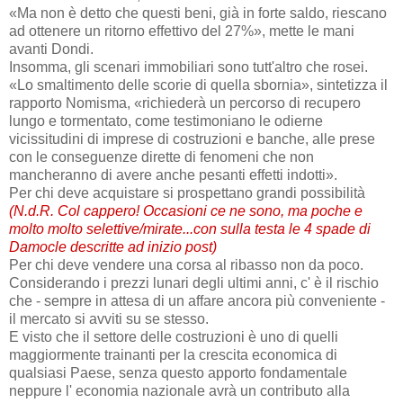
«Ma non è detto che questi beni, già in forte saldo, riescano
ad ottenere un ritorno effettivo del 27%», mette le mani
avanti Dondi.
Insomma, gli scenari immobiliari sono tutt'altro che rosei.
«Lo smaltimento delle scorie di quella sbornia», sintetizza il
rapporto Nomisma, «richiederà un percorso di recupero
lungo e tormentato, come testimoniano le odierne
vicissitudini di imprese di costruzioni e banche, alle prese
con le conseguenze dirette di fenomeni che non
mancheranno di avere anche pesanti effetti indotti».
Per chi deve acquistare si prospettano grandi possibilità
(N.d.R. Col cappero! Occasioni ce ne sono, ma poche e
molto molto selettive/mirate...con sulla testa le 4 spade di
Damocle descritte ad inizio post)
Per chi deve vendere una corsa al ribasso non da poco.
Considerando i prezzi lunari degli ultimi anni, c' è il rischio
che - sempre in attesa di un affare ancora più conveniente -
il mercato si avviti su se stesso.
E visto che il settore delle costruzioni è uno di quelli
maggiormente trainanti per la crescita economica di
qualsiasi Paese, senza questo apporto fondamentale
neppure l' economia nazionale avrà un contributo alla