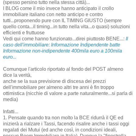
(spesso persino tutto nella stessa città)...
I BLOG come il mio invece hanno anticipato il crollo
immobiliare italiano con netto anticipo e contro
tutti...proponendo pure con IL TIMING GIUSTO (sempre
quello conta...il timing...in tutto nella vita...o quasi) soluzioni
efficienti e fruttuose
Vedi qui come hanno funzionato...direi piuttosto BENE...:
Il
caso dell'immobiliare: Informazione Indipendente batte
Informazione non-indipendente 400mila euro a 100mila
euro...
Comunque l'articolo riportato al fondo del POST almeno
dice la verità,
anche se la sua previsione di discesa dei prezzi
dell'immobiliare per almeno altri tre anni è fin troppo
ottimistica (nicchie di valore a parte naturalmente...si parla di
media)
Infatti...
1. Pensate quando tra non molto la BCE ridurrà il QE ed
inizierà a rialzare i Tassi, facendo risalire anche i tassi oggi
regalati dei Mutui (ed anche così, in condizioni ideali,
nessun Boom Immobiliare in Italia). Dunque la "finestrella