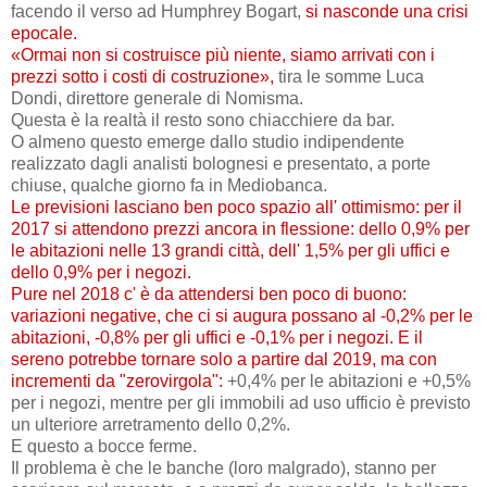
facendo il verso ad Humphrey Bogart,
si nasconde una crisi
epocale.
«Ormai non si costruisce più niente, siamo arrivati con i
prezzi sotto i costi di costruzione»,
tira le somme Luca
Dondi, direttore generale di Nomisma.
Questa è la realtà il resto sono chiacchiere da bar.
O almeno questo emerge dallo studio indipendente
realizzato dagli analisti bolognesi e presentato, a porte
chiuse, qualche giorno fa in Mediobanca.
Le previsioni lasciano ben poco spazio all' ottimismo: per il
2017 si attendono prezzi ancora in flessione: dello 0,9% per
le abitazioni nelle 13 grandi città, dell' 1,5% per gli uffici e
dello 0,9% per i negozi.
Pure nel 2018 c' è da attendersi ben poco di buono:
variazioni negative, che ci si augura possano al -0,2% per le
abitazioni, -0,8% per gli uffici e -0,1% per i negozi. E il
sereno potrebbe tornare solo a partire dal 2019, ma con
incrementi da "zerovirgola":
+0,4% per le abitazioni e +0,5%
per i negozi, mentre per gli immobili ad uso ufficio è previsto
un ulteriore arretramento dello 0,2%.
E questo a bocce ferme.
Il problema è che le banche (loro malgrado), stanno per