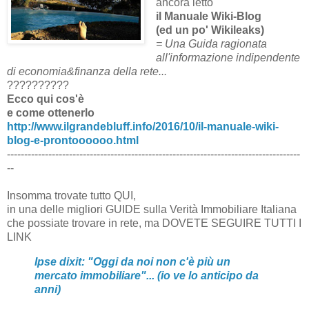
ancora letto
il Manuale Wiki-Blog
(ed un po' Wikileaks)
= Una Guida ragionata
all'informazione indipendente
di economia&finanza della rete...
??????????
Ecco qui cos'è
e come ottenerlo
http://www.ilgrandebluff.info/2016/10/il-manuale-wiki-
blog-e-prontoooooo.html
-------------------------------------------------------------------------------------
--
Insomma trovate tutto QUI,
in una delle migliori GUIDE sulla Verità Immobiliare Italiana
che possiate trovare in rete, ma DOVETE SEGUIRE TUTTI I
LINK
Ipse dixit: "Oggi da noi non c'è più un
mercato immobiliare"... (io ve lo anticipo da
anni)