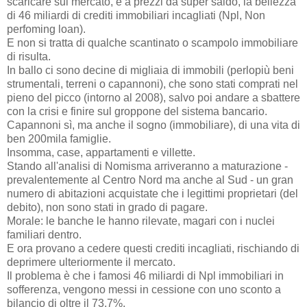
scaricare sul mercato, e a prezzi da super saldo, la bellezza
di 46 miliardi di crediti immobiliari incagliati (Npl, Non
perfoming loan).
E non si tratta di qualche scantinato o scampolo immobiliare
di risulta.
In ballo ci sono decine di migliaia di immobili (perlopiù beni
strumentali, terreni o capannoni), che sono stati comprati nel
pieno del picco (intorno al 2008), salvo poi andare a sbattere
con la crisi e finire sul groppone del sistema bancario.
Capannoni sì, ma anche il sogno (immobiliare), di una vita di
ben 200mila famiglie.
Insomma, case, appartamenti e villette.
Stando all'analisi di Nomisma arriveranno a maturazione -
prevalentemente al Centro Nord ma anche al Sud - un gran
numero di abitazioni acquistate che i legittimi proprietari (del
debito), non sono stati in grado di pagare.
Morale: le banche le hanno rilevate, magari con i nuclei
familiari dentro.
E ora provano a cedere questi crediti incagliati, rischiando di
deprimere ulteriormente il mercato.
Il problema è che i famosi 46 miliardi di Npl immobiliari in
sofferenza, vengono messi in cessione con uno sconto a
bilancio di oltre il 73,7%.