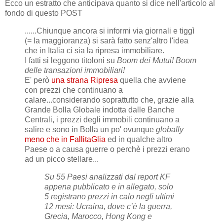
Ecco un estratto che anticipava quanto si dice nell'articolo al
fondo di questo POST
......Chiunque ancora si informi via giornali e tiggì
(= la maggioranza) si sarà fatto senz'altro l'idea
che in Italia ci sia la ripresa immobiliare.
I fatti si leggono titoloni su
Boom dei Mutui!
Boom
delle transazioni immobiliari!
E' però
una strana Ripresa
quella che avviene
con prezzi che continuano a
calare...considerando soprattutto che, grazie alla
Grande Bolla Globale indotta dalle Banche
Centrali, i prezzi degli immobili continuano a
salire e sono in Bolla un po' ovunque
globally
meno che in FallitaGlia
ed in qualche altro
Paese o a causa guerre o perchè i prezzi erano
ad un picco stellare...
Su 55 Paesi analizzati dal report KF
appena pubblicato e in allegato, solo
5 registrano prezzi in calo negli ultimi
12 mesi: Ucraina, dove c’è la guerra,
Grecia, Marocco, Hong Kong e