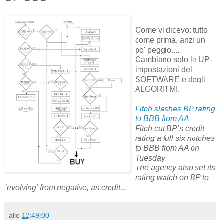
Come vi dicevo: tutto
come prima, anzi un
po' peggio....
Cambiano solo le UP-
impostazioni del
SOFTWARE e degli
ALGORITMI.
Fitch slashes BP rating
to BBB from AA
Fitch cut BP’s credit
rating a full six notches
to BBB from AA on
Tuesday.
The agency also set its
rating watch on BP to
‘evolving’ from negative, as credit...
alle
12:49:00