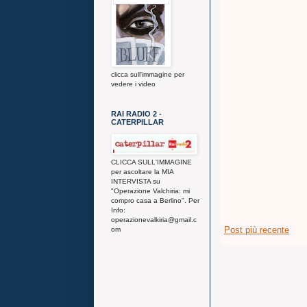
clicca sull'immagine per
vedere i video
RAI RADIO 2 -
CATERPILLAR
CLICCA SULL'IMMAGINE
per ascoltare la MIA
INTERVISTA su
"Operazione Valchiria: mi
compro casa a Berlino". Per
Info:
operazionevalkiria@gmail.c
Post più recente
om