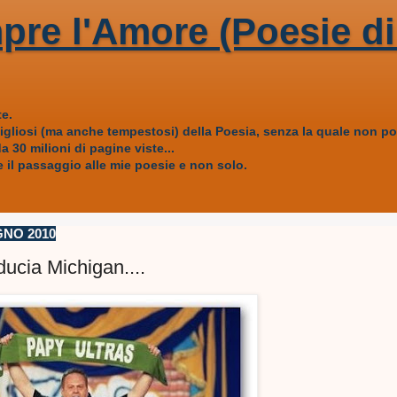
pre l'Amore (Poesie di
e.
vigliosi (ma anche tempestosi) della Poesia, senza la quale non
 30 milioni di pagine viste...
 il passaggio alle mie poesie e non solo.
GNO 2010
ducia Michigan....