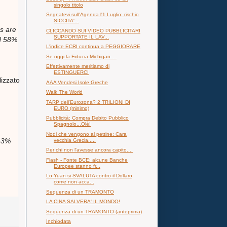
singolo titolo
Segnatevi sull'Agenda l'1 Luglio: rischio
SICCITA'...
s are
CLICCANDO SUI VIDEO PUBBLICITARI
SUPPORTATE IL LAV...
nd 58%
L'indice ECRI continua a PEGGIORARE
Se oggi la Fiducia Michigan....
Effettivamente meritiamo di
ESTINGUERCI
lizzato
AAA Vendesi Isole Greche
Walk The World
TARP dell'Eurozona? 2 TRILIONI DI
EURO (minimo)
Pubblicità: Compra Debito Pubblico
Spagnolo...Olè!
Nodi che vengono al pettine: Cara
(+3%
vecchia Grecia.....
Per chi non l'avesse ancora capito....
Flash - Fonte BCE: alcune Banche
Europee stanno fr...
Lo Yuan si SVALUTA contro il Dollaro
come non acca...
Sequenza di un TRAMONTO
LA CINA SALVERA' IL MONDO!
Sequenza di un TRAMONTO (anteprima)
Inchiodata