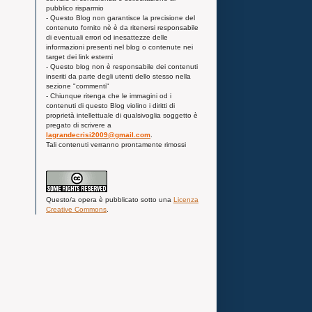
pubblico risparmio
- Questo Blog non garantisce la precisione del
contenuto fornito nè è da ritenersi responsabile
di eventuali errori od inesattezze delle
informazioni presenti nel blog o contenute nei
target dei link esterni
- Questo blog non è responsabile dei contenuti
inseriti da parte degli utenti dello stesso nella
sezione "commenti"
- Chiunque ritenga che le immagini od i
contenuti di questo Blog violino i diritti di
proprietà intellettuale di qualsivoglia soggetto è
pregato di scrivere a
lagrandecrisi2009@gmail.com
.
Tali contenuti verranno prontamente rimossi
Questo/a
opera
è pubblicato sotto una
Licenza
Creative Commons
.