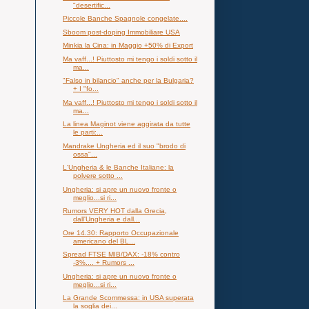
"desertific...
Piccole Banche Spagnole congelate....
Sboom post-doping Immobiliare USA
Minkia la Cina: in Maggio +50% di Export
Ma vaff...! Piuttosto mi tengo i soldi sotto il
ma...
"Falso in bilancio" anche per la Bulgaria?
+ I "fo...
Ma vaff...! Piuttosto mi tengo i soldi sotto il
ma...
La linea Maginot viene aggirata da tutte
le parti:...
Mandrake Ungheria ed il suo "brodo di
ossa"...
L'Ungheria & le Banche Italiane: la
polvere sotto ...
Ungheria: si apre un nuovo fronte o
meglio...si ri...
Rumors VERY HOT dalla Grecia,
dall'Ungheria e dall...
Ore 14.30: Rapporto Occupazionale
americano del BL...
Spread FTSE MIB/DAX: -18% contro
-3%.... + Rumors ...
Ungheria: si apre un nuovo fronte o
meglio...si ri...
La Grande Scommessa: in USA superata
la soglia dei...