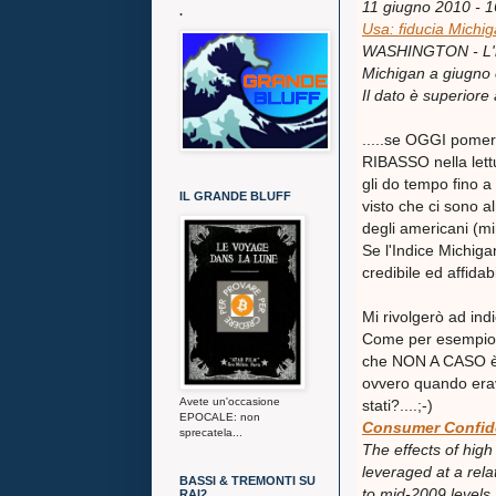
11 giugno 2010 - 1
.
Usa: fiducia Michig
WASHINGTON - L'ind
Michigan a giugno è
Il dato è superiore
.....se OGGI pomeri
RIBASSO nella lettu
gli do tempo fino a
IL GRANDE BLUFF
visto che ci sono a
degli americani (mi
Se l'Indice Michig
credibile ed affidab
Mi rivolgerò ad indic
Come per esempio i
che NON A CASO è sc
ovvero quando erav
Avete un'occasione
stati?....;-)
EPOCALE: non
Consumer Confide
sprecatela...
The effects of hig
leveraged at a rel
BASSI & TREMONTI SU
to mid-2009 levels.
RAI2