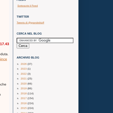
Sottoscrivi il Feed
TWITTER
Tweets di @grandebluff
CERCA NEL BLOG
17.43
eduta.
ARCHIVIO BLOG
Since
►
2026
(37)
►
2023
(1)
►
2022
(3)
►
2021
(25)
►
2020
(66)
nche
►
2019
(86)
►
2018
(114)
n
►
2017
(154)
►
2016
(224)
►
2015
(224)