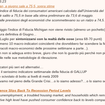
6:23
an, a giugno sale a 75,5, sopra stime
ice di fiducia dei consumatori americani calcolato dall'Università del
 salito a 75,5 in base alla stima preliminare da 73,6 di maggio.
 alle previsioni degli economisti che scommettevano su un rialzo a 74,5.
ggio l'indice di Fiducia Michigan non viene rivisto (almeno un pochetto
ra definitiva di Giugno...
 Luglio per
sintonizzarsi con la realtà delle cose
(area 68-70 punti)
lmeno 10 macro-indicatori coincidenti che dovrebbero far scendere la f
racoli macro-economici delle prossime settimane a parte...).
an non si adegua entro breve, giuro che non lo guardo più perchè non p
ile nelle sue metodologie di rilevazione.
atori più seri ed alternativi....
l serissimo indicatore settimanale della fiducia di GALLUP
ivolato di botto ai livelli di metà 2009
amo nel pieno della Grande Crisi....o lo siamo adesso?....o lo siamo 
nce Slips Back To Recession Period Levels
h unemployment, a troubled housing market, and households which rem
ative high level have pushed consumer confidence back to levels compa