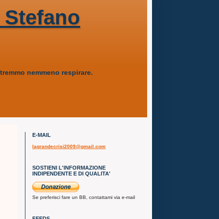
 Stefano
 potremmo nemmeno respirare.
E-MAIL
lagrandecrisi2009@gmail.com
SOSTIENI L'INFORMAZIONE
INDIPENDENTE E DI QUALITA'
Se preferisci fare un BB, contattami via e-mail
FEEDS