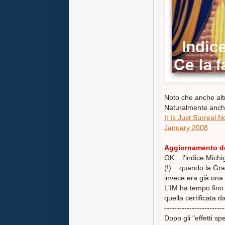
Noto che anche altr
Naturalmente anche
It Is Just Surreal
January 2008
Aggiornamento de
OK....l'indice Mich
(!)....quando la G
invece era già una 
L'IM ha tempo fino 
quella certificata d
------------------------
Dopo gli "effetti spe