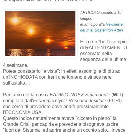
ARTICOLO spedito il 19
Giugno
in anticipo alla
Newsletter
dei miei Sostenitori Attivi
Ecco un "bell'esempio"
di RALLENTAMENTO
osservato nella
sequenza delle ultime
4 settimane.
Potete constatarlo "a vista": in effetti assomiglia di più ad
un'INCHIODATA con freni che fumano e strisce nere
sull'asfalto....
Parliamo del famoso
LEADING INDEX Settimanale
(WLI)
compilato dall'
Economic Cycle Research Institute
(ECRI)
che cerca di prevedere dove andrà prossimamente
l'ECONOMIA USA.
Questo Indice naturalmente aveva "ciccato in pieno" la
Grande Crisi: per capirla e prevederla bisognava uscire
"fuori dal Sistema" ed aprire anche un occhio solo....invece