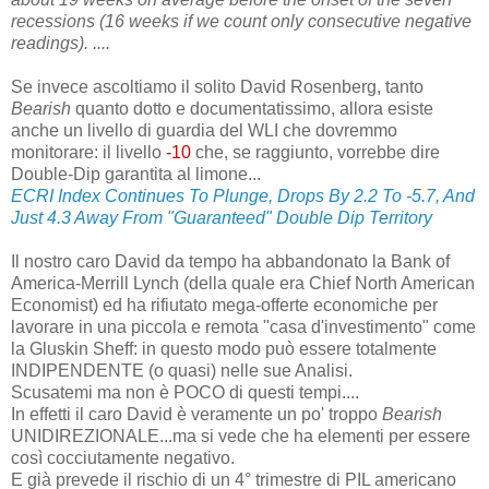
recessions (16 weeks if we count only consecutive negative
readings). ....
Se invece ascoltiamo il solito David Rosenberg, tanto
Bearish
quanto dotto e documentatissimo, allora esiste
anche un livello di guardia del WLI che dovremmo
monitorare: il livello
-10
che, se raggiunto, vorrebbe dire
Double-Dip garantita al limone...
ECRI Index Continues To Plunge, Drops By 2.2 To -5.7, And
Just 4.3 Away From "Guaranteed" Double Dip Territory
Il nostro caro David da tempo ha abbandonato la Bank of
America-Merrill Lynch (della quale era Chief North American
Economist) ed ha rifiutato mega-offerte economiche per
lavorare in una piccola e remota "casa d'investimento" come
la Gluskin Sheff: in questo modo può essere totalmente
INDIPENDENTE (o quasi) nelle sue Analisi.
Scusatemi ma non è POCO di questi tempi....
In effetti il caro David è veramente un po' troppo
Bearish
UNIDIREZIONALE...ma si vede che ha elementi per essere
così cocciutamente negativo.
E già prevede il rischio di un 4° trimestre di PIL americano