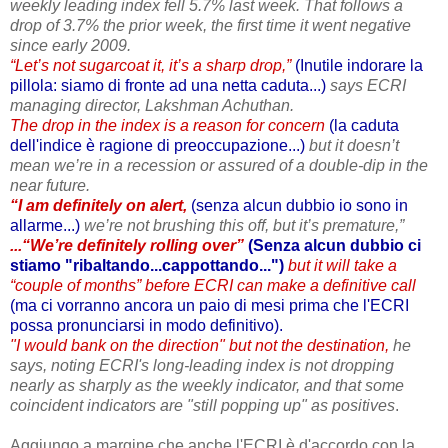
weekly leading index fell 5.7% last week. That follows a
drop of 3.7% the prior week, the first time it went negative
since early 2009.
“Let’s not sugarcoat it, it’s a sharp drop,”
(Inutile indorare la
pillola: siamo di fronte ad una netta caduta...)
says ECRI
managing director, Lakshman Achuthan.
The drop in the index is a reason for concern
(la caduta
dell'indice è ragione di preoccupazione...)
but it doesn’t
mean we’re in a recession or assured of a double-dip in the
near future.
“I am definitely on alert,
(senza alcun dubbio io sono in
allarme...)
we’re not brushing this off, but it’s premature,”
...“We’re definitely rolling over”
(Senza alcun dubbio ci
stiamo "ribaltando...cappottando...")
but it will take a
“couple of months” before ECRI can make a definitive call
(ma ci vorranno ancora un paio di mesi prima che l'ECRI
possa pronunciarsi in modo definitivo).
"I would bank on the direction" but not the destination,
he
says, noting ECRI's long-leading index is not dropping
nearly as sharply as the weekly indicator, and that some
coincident indicators are "still popping up" as positives
.
Aggiungo a margine che anche l'ECRI è d'accordo con la