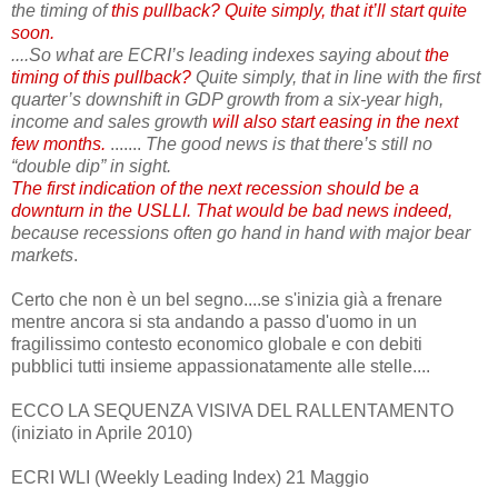
the timing of
this pullback? Quite simply, that it’ll start quite
soon.
....So what are ECRI’s leading indexes saying about
the
timing of this pullback?
Quite simply, that in line with the first
quarter’s downshift in GDP growth from a six-year high,
income and sales growth
will also start easing in the next
few months.
.......
The good news is that there’s still no
“double dip” in sight.
The first indication of the next recession should be a
downturn in the USLLI.
That would be bad news indeed,
because recessions often go hand in hand with major bear
markets
.
Certo che non è un bel segno....se s'inizia già a frenare
mentre ancora si sta andando a passo d'uomo in un
fragilissimo contesto economico globale e con debiti
pubblici tutti insieme appassionatamente alle stelle....
ECCO LA SEQUENZA VISIVA DEL RALLENTAMENTO
(iniziato in Aprile 2010)
ECRI WLI (Weekly Leading Index) 21 Maggio