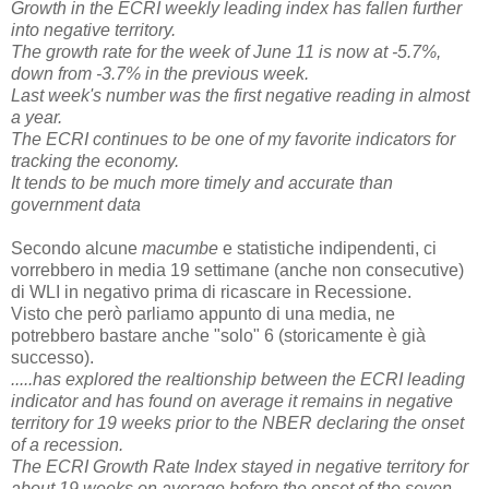
Growth in the ECRI weekly leading index has fallen further
into negative territory.
The growth rate for the week of June 11 is now at -5.7%,
down from -3.7% in the previous week.
Last week's number was the first negative reading in almost
a year.
The ECRI continues to be one of my favorite indicators for
tracking the economy.
It tends to be much more timely and accurate than
government data
Secondo alcune
macumbe
e statistiche indipendenti, ci
vorrebbero in media 19 settimane (anche non consecutive)
di WLI in negativo prima di ricascare in Recessione.
Visto che però parliamo appunto di una media, ne
potrebbero bastare anche "solo" 6 (storicamente è già
successo).
.....has explored the realtionship between the ECRI leading
indicator and has found on average it remains in negative
territory for 19 weeks prior to the NBER declaring the onset
of a recession.
The ECRI Growth Rate Index stayed in negative territory for
about 19 weeks on average before the onset of the seven