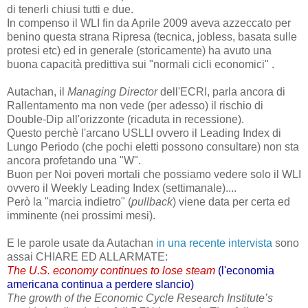
di tenerli chiusi tutti e due.
In compenso il WLI fin da Aprile 2009 aveva azzeccato per
benino questa strana Ripresa (tecnica, jobless, basata sulle
protesi etc) ed in generale (storicamente) ha avuto una
buona capacità predittiva sui "normali cicli economici" .
Autachan, il
Managing Director
dell'ECRI, parla ancora di
Rallentamento ma non vede (per adesso) il rischio di
Double-Dip all'orizzonte (ricaduta in recessione).
Questo perchè l'arcano USLLI ovvero il Leading Index di
Lungo Periodo (che pochi eletti possono consultare) non sta
ancora profetando una "W".
Buon per Noi poveri mortali che possiamo vedere solo il WLI
ovvero il Weekly Leading Index (settimanale)....
Però la "marcia indietro" (
pullback
) viene data per certa ed
imminente (nei prossimi mesi).
E le parole usate da Autachan
in una recente intervista
sono
assai CHIARE ED ALLARMATE:
The U.S. economy continues to lose steam
(l'economia
americana continua a perdere slancio)
The growth of the Economic Cycle Research Institute’s