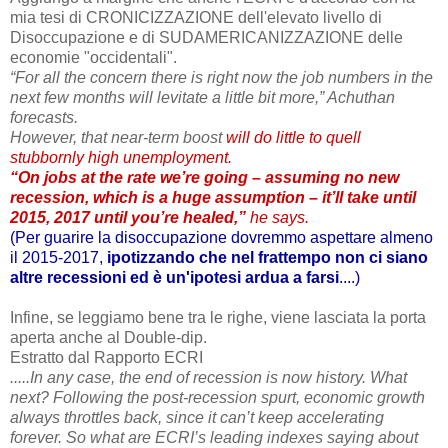
mia tesi di CRONICIZZAZIONE dell'elevato livello di
Disoccupazione e di SUDAMERICANIZZAZIONE delle
economie "occidentali".
“For all the concern there is right now the job numbers in the
next few months will levitate a little bit more,” Achuthan
forecasts.
However, that near-term boost
will do little to quell
stubbornly high unemployment.
“On jobs at the rate we’re going – assuming no new
recession, which is a huge assumption – it’ll take until
2015, 2017 until you’re healed,”
he says.
(Per guarire la disoccupazione dovremmo aspettare almeno
il 2015-2017,
ipotizzando che nel frattempo non ci siano
altre recessioni ed è un'ipotesi ardua a farsi
....)
Infine, se leggiamo bene tra le righe, viene lasciata la porta
aperta anche al Double-dip.
Estratto dal Rapporto ECRI
.....In any case, the end of recession is now history. What
next?
Following the post-recession spurt, economic growth
always throttles back, since it can’t keep accelerating
forever. So what are ECRI’s leading indexes saying about