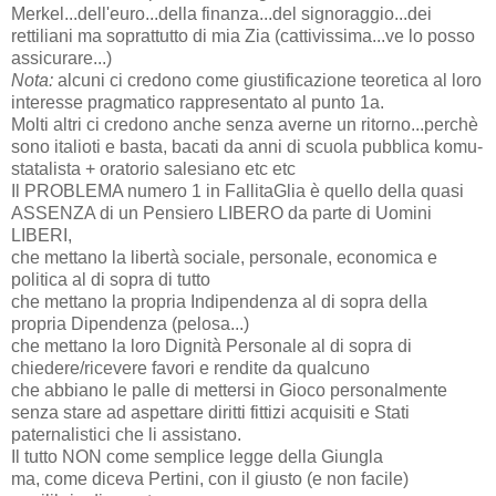
Merkel...dell'euro...della finanza...del signoraggio...dei
rettiliani ma soprattutto di mia Zia (cattivissima...ve lo posso
assicurare...)
Nota:
alcuni ci credono come giustificazione teoretica al loro
interesse pragmatico rappresentato al punto 1a.
Molti altri ci credono anche senza averne un ritorno...perchè
sono italioti e basta, bacati da anni di scuola pubblica komu-
statalista + oratorio salesiano etc etc
Il PROBLEMA numero 1 in FallitaGlia è quello della quasi
ASSENZA di un Pensiero LIBERO da parte di Uomini
LIBERI,
che mettano la libertà sociale, personale, economica e
politica al di sopra di tutto
che mettano la propria Indipendenza al di sopra della
propria Dipendenza (pelosa...)
che mettano la loro Dignità Personale al di sopra di
chiedere/ricevere favori e rendite da qualcuno
che abbiano le palle di mettersi in Gioco personalmente
senza stare ad aspettare diritti fittizi acquisiti e Stati
paternalistici che li assistano.
Il tutto NON come semplice legge della Giungla
ma, come diceva Pertini, con il giusto (e non facile)