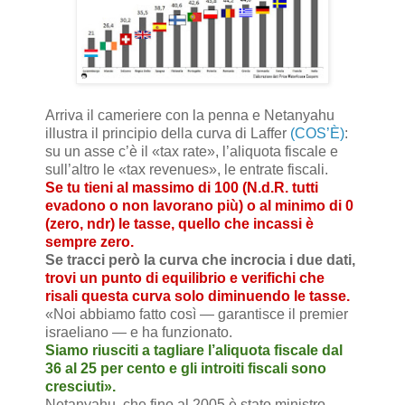
Arriva il cameriere con la penna e Netanyahu
illustra il principio della curva di Laffer
(COS’È)
:
su un asse c’è il «tax rate», l’aliquota fiscale e
sull’altro le «tax revenues», le entrate fiscali.
Se tu tieni al massimo di 100
(N.d.R. tutti
evadono o non lavorano più)
o al minimo di 0
(zero, ndr) le tasse, quello che incassi è
sempre zero.
Se tracci però la curva che incrocia i due dati,
trovi un punto di equilibrio e verifichi che
risali questa curva solo diminuendo le tasse.
«Noi abbiamo fatto così — garantisce il premier
israeliano — e ha funzionato.
Siamo riusciti a tagliare l’aliquota fiscale dal
36 al 25 per cento e gli introiti fiscali sono
cresciuti».
Netanyahu, che fino al 2005 è stato ministro