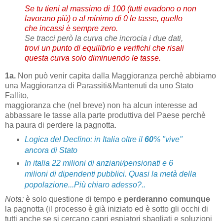
Se tu tieni al massimo di 100 (tutti evadono o non
lavorano più) o al minimo di 0 le tasse, quello
che incassi è sempre zero.
Se tracci però la curva che incrocia i due dati,
trovi un punto di equilibrio e verifichi che risali
questa curva solo diminuendo le tasse.
1a.
Non può venir capita dalla Maggioranza perchè abbiamo
una Maggioranza di Parassiti&Mantenuti da uno Stato
Fallito,
maggioranza che (nel breve) non ha alcun interesse ad
abbassare le tasse alla parte produttiva del Paese perchè
ha paura di perdere la pagnotta.
Logica del Declino: in Italia oltre il
60
% "vive"
ancora di Stato
In italia 22 milioni di anziani/pensionati e 6
milioni di dipendenti pubblici. Quasi la metà della
popolazione...Più chiaro adesso?..
Nota:
è solo questione di tempo e
perderanno
comunque
la pagnotta (il processo è già iniziato ed è sotto gli occhi di
tutti anche se si cercano capri espiatori sbagliati e soluzioni