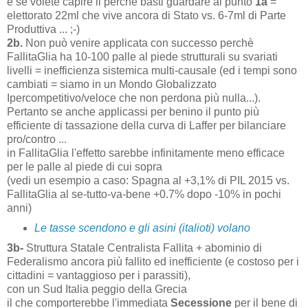
e se volete capire il perchè basti guardare al punto
1a
=
elettorato 22ml che vive ancora di Stato vs. 6-7ml di Parte
Produttiva ... ;-)
2b.
Non può venire applicata con successo perchè
FallitaGlia ha 10-100 palle al piede strutturali su svariati
livelli = inefficienza sistemica multi-causale (ed i tempi sono
cambiati = siamo in un Mondo Globalizzato
Ipercompetitivo/veloce che non
perdona più nulla...).
Pertanto se anche applicassi per benino il punto più
efficiente di tassazione della curva di Laffer per bilanciare
pro/contro ...
in FallitaGlia l'effetto sarebbe infinitamente meno efficace
per le palle al piede di cui sopra
(vedi un esempio a caso: Spagna al +3,1% di PIL 2015 vs.
FallitaGlia al se-tutto-va-bene +0.7% dopo -10% in pochi
anni)
Le tasse scendono e gli asini (italioti) volano
3b-
Struttura Statale Centralista Fallita + abominio di
Federalismo ancora più fallito ed inefficiente (e costoso per i
cittadini = vantaggioso per i parassiti),
con un Sud Italia peggio della Grecia
il che comporterebbe l'immediata
Secessione
per il bene di