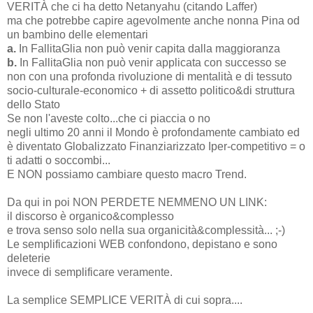
VERITÀ che ci ha detto Netanyahu (citando Laffer)
ma che potrebbe capire agevolmente anche nonna Pina od
un bambino delle elementari
a.
In FallitaGlia non può venir capita dalla maggioranza
b.
In FallitaGlia non può venir applicata con successo se
non con una profonda rivoluzione di mentalità e di tessuto
socio-culturale-economico + di assetto politico&di struttura
dello Stato
Se non l'aveste colto...che ci piaccia o no
negli ultimo 20 anni il Mondo è profondamente cambiato ed
è diventato Globalizzato Finanziarizzato Iper-competitivo = o
ti adatti o soccombi...
E NON possiamo cambiare questo macro Trend.
Da qui in poi NON PERDETE NEMMENO UN LINK:
il discorso è organico&complesso
e trova senso solo nella sua organicità&complessità... ;-)
Le semplificazioni WEB confondono, depistano e sono
deleterie
invece di semplificare veramente.
La semplice SEMPLICE VERITÀ di cui sopra....