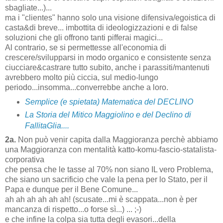
sbagliate...)...
ma i "clientes" hanno solo una visione difensiva/egoistica di
casta&di breve... imbottita di ideologizzazioni e di false
soluzioni che gli offrono tanti pifferai magici...
Al contrario, se si permettesse all'economia di
crescere/svilupparsi in modo organico e consistente senza
ciucciare&castrare tutto subito, anche i parassiti/mantenuti
avrebbero molto più ciccia, sul medio-lungo
periodo...insomma...converrebbe anche a loro.
Semplice (e spietata) Matematica del DECLINO
La Storia del Mitico Maggiolino e del Declino di
FallitaGlia....
2a.
Non può venir capita dalla Maggioranza perchè abbiamo
una Maggioranza con mentalità katto-komu-fascio-statalista-
corporativa
che pensa che le tasse al 70% non siano IL vero Problema,
che siano un sacrificio che vale la pena per lo Stato, per il
Papa e dunque per il Bene Comune...
ah ah ah ah ah ah! (scusate...mi è scappata...non è per
mancanza di rispetto...o forse sì...) ... ;-)
e che infine la colpa sia tutta degli evasori...della