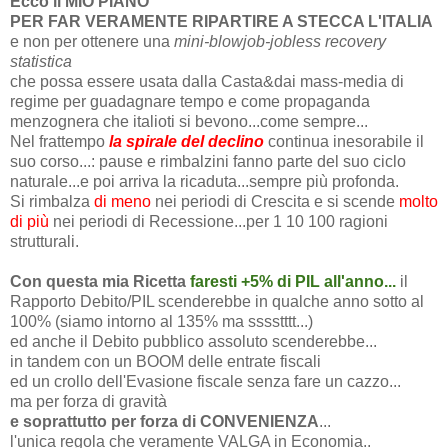
Ecco il MIO PIANO
PER FAR VERAMENTE RIPARTIRE A STECCA L'ITALIA
e non per ottenere una
mini-blowjob-jobless recovery
statistica
che possa essere usata dalla Casta&dai mass-media di
regime per guadagnare tempo e come propaganda
menzognera che italioti si bevono...come sempre...
Nel frattempo
la spirale del declino
continua inesorabile il
suo corso...: pause e rimbalzini fanno parte del suo ciclo
naturale...e poi arriva la ricaduta...sempre più profonda.
Si rimbalza
di meno
nei periodi di Crescita e si scende
molto
di più
nei periodi di Recessione...per 1 10 100 ragioni
strutturali.
Con questa mia Ricetta
faresti +5% di PIL all'anno...
il
Rapporto Debito/PIL scenderebbe in qualche anno sotto al
100% (siamo intorno al 135% ma sssstttt...)
ed anche il Debito pubblico assoluto scenderebbe...
in tandem con un BOOM delle entrate fiscali
ed un crollo dell'Evasione fiscale senza fare un cazzo...
ma per forza di gravità
e soprattutto per forza di CONVENIENZA
...
l'unica regola che veramente VALGA in Economia..