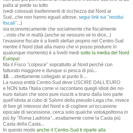
palla al piede su tutto
(vedi colossali trasferimenti di ricchezza dal Nord al
Sud...che non hanno eguali altrove,
segui link sui "residui
fiscali"
...)
sia economicamente che socialmente che fiscalmente
...visto che in realtà (anche se nessuno ve lo dice...)
l'evasione fiscale è a livelli stellari proprio nel Centro-Sud
mentre il Nord (dati alla mano che vi posso produrre in
qualunque momento) è a livelli medi
sotto la media del Nord
Europa
!
Ma il Fisco "colpisce" soprattutto al Nord perchè con
fatturato maggiore e dunque si pesca di più...
10.
...strettamente collegato al punto 9....
La nuova entità Centro-Sud deve USCIRE DALL'EURO
e NON tutta l'Italia come vi raccontano quegli idioti dei no-
euro italiani che sono pure riusciti a tirarsi dalla loro parte
quell'idiota al cubo di Salvini della pseudo-Lega che, invece
di fare gli interessi del Nord e di cogliere un'occasione
epocale di secessione, cerca solo qualche voto&poltrona in
più
by "Roma Ladrona"
...esattamente come la Casta più
Casta della Casta...
In questo modo
anche il Centro-Sud ti riparte alla