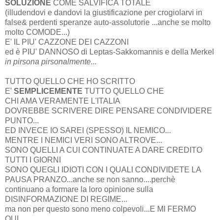
SOLUZIONE
COME SALVIFICA TOTALE
(illudendovi e dandovi la giustificazione per crogiolarvi in
false& perdenti speranze auto-assolutorie ...anche se molto
molto COMODE...)
E' IL PIU' CAZZONE DEI CAZZONI
ed è PIU' DANNOSO
di Leptas-Sakkomannis e della Merkel
in pirsona pirsonalmente...
TUTTO QUELLO CHE HO SCRITTO
E'
SEMPLICEMENTE
TUTTO QUELLO CHE
CHI AMA VERAMENTE L'ITALIA
DOVREBBE SCRIVERE DIRE PENSARE CONDIVIDERE
PUNTO...
ED INVECE IO SAREI (SPESSO) IL NEMICO...
MENTRE I NEMICI VERI SONO ALTROVE...
SONO QUELLI A CUI CONTINUATE A DARE CREDITO
TUTTI I GIORNI
SONO QUEGLI IDIOTI CON I QUALI CONDIVIDETE LA
PAUSA PRANZO...anche se non sanno....perchè
continuano a formare la loro opinione sulla
DISINFORMAZIONE DI REGIME...
ma non per questo sono meno colpevoli...E MI FERMO
QUI....