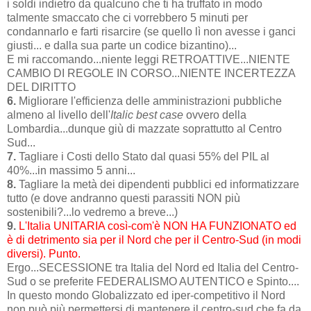
i soldi indietro da qualcuno che ti ha truffato in modo
talmente smaccato che ci vorrebbero 5 minuti per
condannarlo e farti risarcire (se quello lì non avesse i ganci
giusti... e dalla sua parte un codice bizantino)...
E mi raccomando...niente leggi RETROATTIVE...NIENTE
CAMBIO DI REGOLE IN CORSO...NIENTE INCERTEZZA
DEL DIRITTO
6.
Migliorare l'efficienza delle amministrazioni pubbliche
almeno al livello dell'
Italic
best case
ovvero della
Lombardia...dunque giù di mazzate soprattutto al Centro
Sud...
7.
Tagliare i Costi dello Stato dal quasi 55% del PIL al
40%...in massimo 5 anni...
8.
Tagliare la metà dei dipendenti pubblici ed informatizzare
tutto (e dove andranno questi parassiti NON più
sostenibili?...lo vedremo a breve...)
9.
L'Italia UNITARIA così-com'è NON HA FUNZIONATO ed
è di detrimento sia per il Nord che per il Centro-Sud (in modi
diversi). Punto.
Ergo...SECESSIONE tra Italia del Nord ed Italia del Centro-
Sud o se preferite FEDERALISMO AUTENTICO e Spinto....
In questo mondo Globalizzato ed iper-competitivo il Nord
non può più permettersi di mantenere il centro-sud che fa da