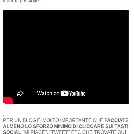
Il prima possibile...
. .
PER UN BLOG E' MOLTO IMPORTANTE CHE
FACCIATE
ALMENO LO SFORZO MINIMO DI CLICCARE SUI TASTI
SOCIAL
"MI PIACE", "TWEET" ETC CHE TROVATE QUI