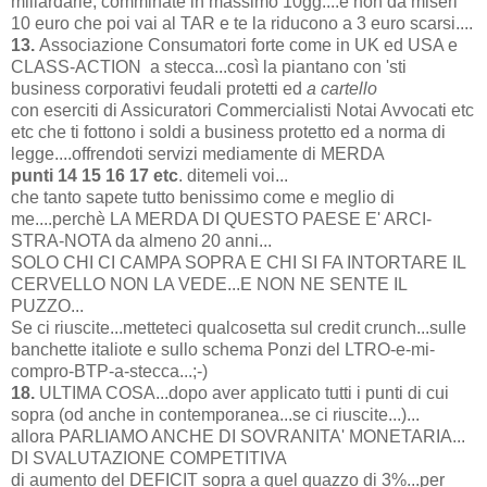
miliardarie, comminate in massimo 10gg....e non da miseri
10 euro che poi vai al TAR e te la riducono a 3 euro scarsi....
13.
Associazione Consumatori forte come in UK ed USA e
CLASS-ACTION a stecca...così la piantano con 'sti
business corporativi feudali protetti ed
a cartello
con eserciti di Assicuratori Commercialisti Notai Avvocati etc
etc che ti fottono i soldi a business protetto ed a norma di
legge....offrendoti servizi mediamente di MERDA
punti 14 15 16 17 etc
. ditemeli voi...
che tanto sapete tutto benissimo come e meglio di
me....perchè LA MERDA DI QUESTO PAESE E' ARCI-
STRA-NOTA da almeno 20 anni...
SOLO CHI CI CAMPA SOPRA E CHI SI FA INTORTARE IL
CERVELLO NON LA VEDE...E NON NE SENTE IL
PUZZO...
Se ci riuscite...metteteci qualcosetta sul credit crunch...sulle
banchette italiote e sullo schema Ponzi del LTRO-e-mi-
compro-BTP-a-stecca...;-)
18.
ULTIMA COSA...dopo aver applicato tutti i punti di cui
sopra (od anche in contemporanea...se ci riuscite...)...
allora PARLIAMO ANCHE DI SOVRANITA' MONETARIA...
DI SVALUTAZIONE COMPETITIVA
di aumento del DEFICIT sopra a quel quazzo di 3%...per