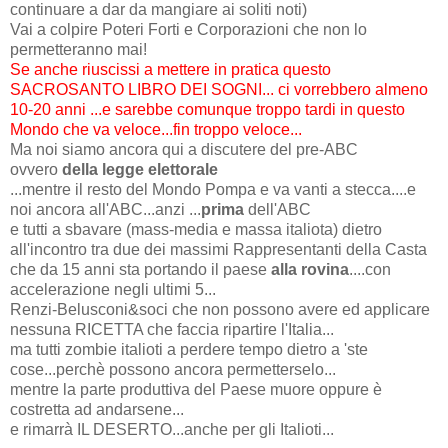
continuare a dar da mangiare ai soliti noti)
Vai a colpire Poteri Forti e Corporazioni che non lo
permetteranno mai!
Se anche riuscissi a mettere in pratica questo
SACROSANTO LIBRO DEI SOGNI... ci vorrebbero almeno
10-20 anni ...e sarebbe comunque troppo tardi in questo
Mondo che va veloce...fin troppo veloce...
Ma noi siamo ancora qui a discutere del pre-ABC
ovvero
della legge elettorale
...mentre il resto del Mondo Pompa e va vanti a stecca....e
noi ancora all'ABC...anzi ...
prima
dell'ABC
e tutti a sbavare (mass-media e massa italiota) dietro
all'incontro tra due dei massimi Rappresentanti della Casta
che da 15 anni sta portando il paese
alla rovina
....con
accelerazione negli ultimi 5...
Renzi-Belusconi&soci che non possono avere ed applicare
nessuna RICETTA che faccia ripartire l'Italia...
ma tutti zombie italioti a perdere tempo dietro a 'ste
cose...perchè possono ancora permetterselo...
mentre la parte produttiva del Paese muore oppure è
costretta ad andarsene...
e rimarrà IL DESERTO...anche per gli Italioti...