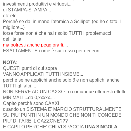
investimenti produttivi e virtuosi...
di STAMPA-STAMPA...
etc etc
Perchè se dai in mano l'atomica a Scilipoti (ed ho citato il
migliore...)
forse forse non è che hai risolto TUTTI i problemucci
dell'Italia
ma potresti anche peggiorarli.
...
ESATTAMENTE come è successo per decenni...
NOTA:
QUESTI punti di cui sopra
VANNO APPLICATI TUTTI INSIEME...
perchè se ne applichi anche solo 3 e non applichi anche
TUTTI gli altri....
NON SERVE AD UN CAXXO...o comunque otterresti effetti
MINIMALI....da 0,xxxxx....
Capito perchè sono CAXXI
quando un SISTEMA E' MARCIO STRUTTURALMENTE
SU PIU' PUNTI IN UN MONDO CHE NON TI CONCEDE
PIU' DI FARE IL CAZZONE???
E CAPITO PERCHE' CHI VI SPACCIA
UNA SINGOLA