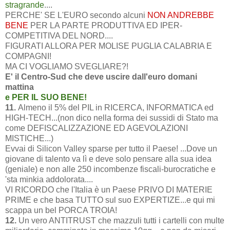
stragrande
....
PERCHE' SE L'EURO secondo alcuni
NON ANDREBBE
BENE
PER LA PARTE PRODUTTIVA ED IPER-
COMPETITIVA DEL NORD....
FIGURATI ALLORA PER MOLISE PUGLIA CALABRIA E
COMPAGNI!
MA CI VOGLIAMO SVEGLIARE?!
E' il Centro-Sud che deve uscire dall'euro domani
mattina
e PER IL SUO BENE!
11.
Almeno il 5% del PIL in RICERCA, INFORMATICA ed
HIGH-TECH...(non dico nella forma dei sussidi di Stato ma
come DEFISCALIZZAZIONE ED AGEVOLAZIONI
MISTICHE...)
Evvai di Silicon Valley sparse per tutto il Paese! ...Dove un
giovane di talento va lì e deve solo pensare alla sua idea
(geniale) e non alle 250 incombenze fiscali-burocratiche e
'sta minkia addolorata....
VI RICORDO che l'Italia è un Paese PRIVO DI MATERIE
PRIME e che basa TUTTO sul suo EXPERTIZE...e qui mi
scappa un bel PORCA TROIA!
12.
Un vero ANTITRUST che mazzuli tutti i cartelli con multe