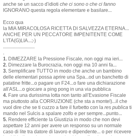
anche se un sacco d'idioti
che ci sono o che ci fanno
IGNORANO questa regola elementare e basilare...
Ecco qua
la MIA MIRACOLOSA RICETTA DI SALVEZZA ETERNA...
ANCHE PER UN PECCATORE IMPENITENTE COME
L'ITA(G)LIA...;-)
..........................
.
1.
DIMEZZARE la Pressione Fiscale, non oggi ma ieri...
2.
Dimezzare la Burocrazia, non oggi ma 10 anni fa...
3.
Semplificare TUTTO in modo che anche un bambino
delle elementari possa aprire una Spa...od un banchetto di
patatine fritte...o pagare un F24...o fare una dichiarazione
all'ASL...o giocare a ping pong in una via pubblica
4.
Fare una durissima lotta non tanto all'Evasione Fiscale
ma piuttosto alla CORRUZIONE (che sta a monte!)...il che
vuol dire che se ti cuzzo a fare il furbetto con la
res publica
ti
mando nel Sulcis a spalare zolfo e per sempre...punto...
5.
Rendere efficiente la Giustizia in modo che non devi
aspettare 12 anni per avere un responso su un normale
caso di lite tra datore di lavoro e dipendente... o per ricevere