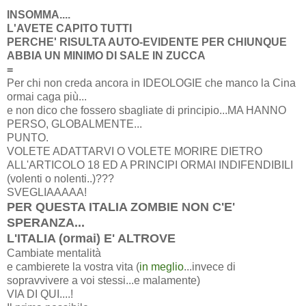
INSOMMA....
L'AVETE CAPITO TUTTI
PERCHE' RISULTA AUTO-EVIDENTE PER CHIUNQUE
ABBIA UN MINIMO DI SALE IN ZUCCA
=
Per chi non creda ancora in IDEOLOGIE che manco la Cina
ormai caga più...
e non dico che fossero sbagliate di principio...MA HANNO
PERSO, GLOBALMENTE...
PUNTO.
VOLETE ADATTARVI O VOLETE MORIRE DIETRO
ALL'ARTICOLO 18 ED A PRINCIPI ORMAI INDIFENDIBILI
(volenti o nolenti..)???
SVEGLIAAAAA!
PER QUESTA ITALIA ZOMBIE NON C'E'
SPERANZA...
L'ITALIA (ormai) E' ALTROVE
Cambiate mentalità
e cambierete la vostra vita (
in meglio
...invece di
sopravvivere a voi stessi...e malamente)
VIA DI QUI....!