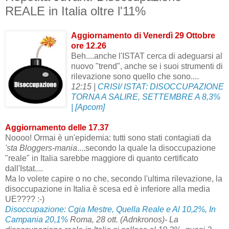
REALE in Italia oltre l'11%
Aggiornamento di Venerdì 29 Ottobre
ore 12.26
Beh....anche l'ISTAT cerca di adeguarsi al
nuovo "trend", anche se i suoi strumenti di
rilevazione sono quello che sono....
12:15
|
CRISI/ ISTAT: DISOCCUPAZIONE
TORNA A SALIRE, SETTEMBRE A 8,3%
|
[Apcom]
Aggiornamento delle 17.37
Noooo! Ormai è un'epidemia: tutti sono stati contagiati da
'sta Bloggers-mania
....secondo la quale la disoccupazione
"reale" in Italia sarebbe maggiore di quanto certificato
dall'Istat....
Ma lo volete capire o no che, secondo l'ultima rilevazione, la
disoccupazione in Italia è scesa ed è inferiore alla media
UE???? :-)
Disoccupazione: Cgia Mestre, Quella Reale e Al 10,2%, In
Campania 20,1%
Roma, 28 ott. (Adnkronos)- La