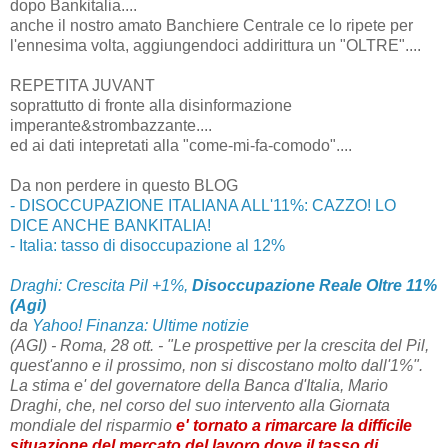
dopo Bankitalia....
anche il nostro amato Banchiere Centrale ce lo ripete per
l'ennesima volta, aggiungendoci addirittura un "OLTRE"....
REPETITA JUVANT
soprattutto di fronte alla disinformazione
imperante&strombazzante....
ed ai dati intepretati alla "come-mi-fa-comodo"....
Da non perdere in questo BLOG
- DISOCCUPAZIONE ITALIANA ALL'11%: CAZZO! LO
DICE ANCHE BANKITALIA!
- Italia: tasso di disoccupazione al 12%
Draghi: Crescita Pil +1%,
Disoccupazione Reale Oltre 11%
(Agi)
da
Yahoo! Finanza: Ultime notizie
(AGI) - Roma, 28 ott. - "Le prospettive per la crescita del Pil,
quest'anno e il prossimo, non si discostano molto dall'1%".
La stima e' del governatore della Banca d'Italia, Mario
Draghi, che, nel corso del suo intervento alla Giornata
mondiale del risparmio
e' tornato a rimarcare la difficile
situazione del mercato del lavoro dove il tasso di