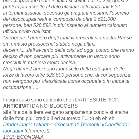
disoccupazione reale in Italia si colloca al 10,2%, quasi 2
punti in piu rispetto al dato ufficiale calcolato dall Istat.....
In termini assoluti, secondo gli artigiani mestrini, l'esercito
dei disoccupati reali e' composto da oltre 2.621.000
persone: ben 528.592 in piu' rispetto al numero calcolato
ufficialmente dall'Istat.
"Sebbene il numero degli inattivi presenti nel nostro Paese
sia rimasto pressocche' stabile negli ultimi
decenni.....dall'avvento della crisi ad oggi, coloro che hanno
deciso di non cercare piu' attivamente un lavoro sono
cresciuti in maniera molto decisa.
Negli ultimi 2 anni sono fuoriuscite dalla categoria delle
forze di lavoro oltre 528.500 persone che, di conseguenza,
non vengono piu' classificate come occupate o in cerca di
occupazione"....
In ogni caso sono contento che i DATI "ESOTERICI"
ANTICIPATI
DA NOI BLOGGERS
alla fine della fiera vengano ampiamente condivisi anche
dalle fonti più "credibili ed autorevoli"....:-) eh eh eh
Draghi lancia l'allarme disoccupati Tremonti: «Condivido i
tuoi dati»
(Corriere.it)
13:20
ECONOMIA