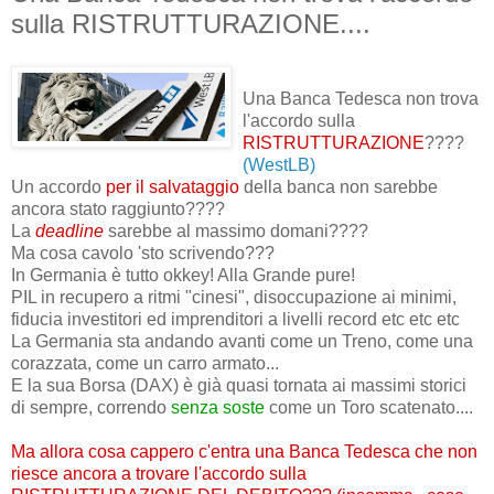
sulla RISTRUTTURAZIONE....
Una Banca Tedesca non trova
l'accordo sulla
RISTRUTTURAZIONE
????
(WestLB)
Un accordo
per il salvataggio
della banca non sarebbe
ancora stato raggiunto????
La
deadline
sarebbe al massimo domani????
Ma cosa cavolo 'sto scrivendo???
In Germania è tutto okkey! Alla Grande pure!
PIL in recupero a ritmi "cinesi", disoccupazione ai minimi,
fiducia investitori ed imprenditori a livelli record etc etc etc
La Germania sta andando avanti come un Treno, come una
corazzata, come un carro armato...
E la sua Borsa (DAX) è già quasi tornata ai massimi storici
di sempre, correndo
senza soste
come un Toro scatenato....
Ma allora cosa cappero c'entra una Banca Tedesca che non
riesce ancora a trovare l'accordo sulla