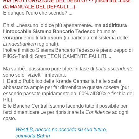
RISTRUTTURAZIONE DEL DEBITO??? (insomma...cose
da MANUALE DEL DEFAULT....)
E dunque l'euro che scende?.....
Eh sì....nessuno lo dice più apertamente...ma
addirittura
l'intoccabile Sistema Bancario Tedesco
ha molte
voragini
e molti
l
ati oscuri
(in particolare il sistema delle
Landesbanken
regionali).
Inoltre il mitico Sistema Bancario Tedesco è pieno zeppo di
PIIGS-Titoli di Stato TECNICAMENTE FALLITI....
Ma vabbè...passiamo pure oltre: in fase di
bolla ascendente
sono solo "vizietti" irrilevanti.
Il Debito Pubblico della Krande Cermania ha le spalle
abbastanza ampie per far dimenticare queste
cosette
(pur
essendo passato rapidamente dal 60% all'80% e fischia del
PIL).
E le Banche Centrali stanno facendo tutto il possibile per
farci dimenticare...e per ripristinare la
Confidence
ad ogni
costo.
WestLB, ancora no accordo su suo futuro,
coinvolta BaFin