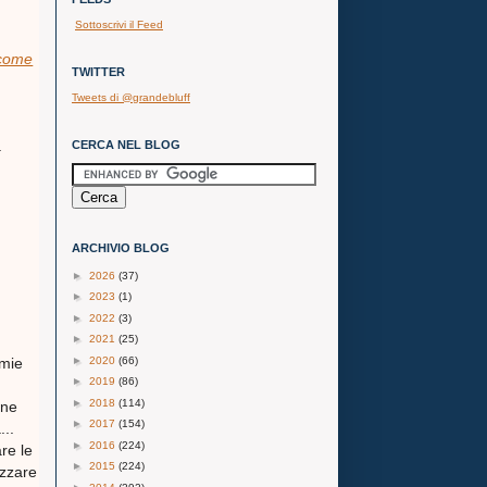
Sottoscrivi il Feed
 come
TWITTER
Tweets di @grandebluff
à
CERCA NEL BLOG
ARCHIVIO BLOG
►
2026
(37)
►
2023
(1)
►
2022
(3)
►
2021
(25)
►
2020
(66)
omie
►
2019
(86)
►
2018
(114)
one
►
2017
(154)
...
►
2016
(224)
re le
►
2015
(224)
izzare