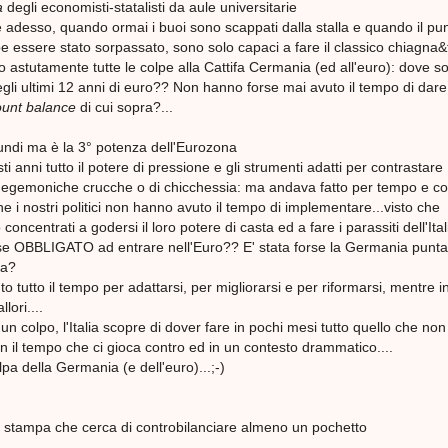
a
degli economisti-statalisti da aule universitarie
he adesso, quando ormai i buoi sono scappati dalla stalla e quando il pun
e essere stato sorpassato, sono solo capaci a fare il classico chiagna&f
o astutamente tutte le colpe alla Cattifa Cermania (ed all'euro): dove s
 negli ultimi 12 anni di euro?? Non hanno forse mai avuto il tempo di dare
unt balance
di cui sopra?...
urundi ma è la 3° potenza dell'Eurozona
i anni tutto il potere di pressione e gli strumenti adatti per contrastare
i egemoniche crucche o di chicchessia: ma andava fatto per tempo e c
he i nostri politici non hanno avuto il tempo di implementare...visto che
ncentrati a godersi il loro potere di casta ed a fare i parassiti dell'Ital
se OBBLIGATO ad entrare nell'Euro?? E' stata forse la Germania punt
ia?
vuto tutto il tempo per adattarsi, per migliorarsi e per riformarsi, mentre 
lori....
 un colpo, l'Italia scopre di dover fare in pochi mesi tutto quello che non
con il tempo che ci gioca contro ed in un contesto drammatico....
pa della Germania (e dell'euro)...;-)
stampa che cerca di controbilanciare almeno un pochetto