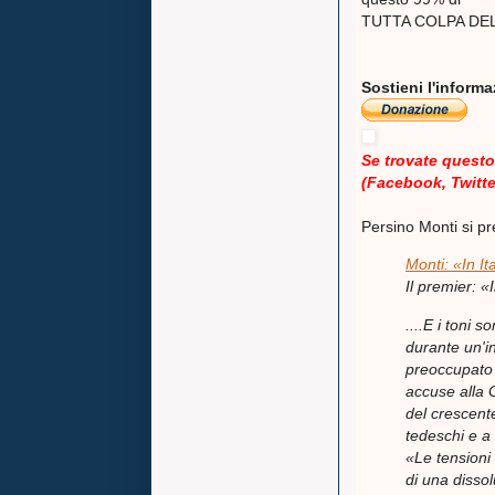
TUTTA COLPA DEL
Sostieni l'inform
Se trovate questo 
(Facebook, Twitter
Persino Monti si p
Monti: «In It
Il premier: 
....E i toni 
durante un'in
preoccupato p
accuse alla 
del crescente
tedeschi e a 
«Le tensioni
di una dissol