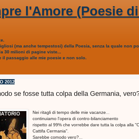
pre l'Amore (Poesie di
e.
vigliosi (ma anche tempestosi) della Poesia, senza la quale non
 30 milioni di pagine viste...
 il passaggio alle mie poesie e non solo.
O 2012
do se fosse tutta colpa della Germania, vero?.
Nei ritagli di tempo delle mie vacanze...
continuiamo l'opera di contro-bilanciamento
rispetto al 99% che vorrebbe dare tutta la colpa alla "C
Cattifa Cermania".
Sarebbe comodo vero?...