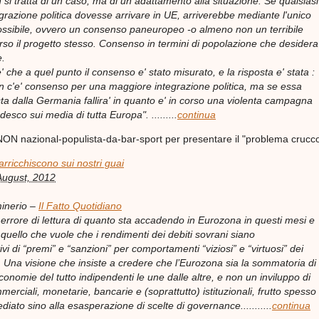
n si tratta di un caso, ma di un adattamento alla situazione. Se qualsiasi
egrazione politica dovesse arrivare in UE, arriverebbe mediante l'unico
ssibile, ovvero un consenso paneuropeo -o almeno non un terribile
rso il progetto stesso. Consenso in termini di popolazione che desidera
e.
' che a quel punto il consenso e' stato misurato, e la risposta e' stata :
n c'e' consenso per una maggiore integrazione politica, ma se essa
ta dalla Germania fallira' in quanto e' in corso una violenta campagna
edesco sui media di tutta Europa". .........
continua
N nazional-populista-da-bar-sport per presentare il "problema crucc
 arricchiscono sui nostri guai
August, 2012
inerio –
Il Fatto Quotidiano
 errore di lettura di quanto sta accadendo in Eurozona in questi mesi e
quello che vuole che i rendimenti dei debiti sovrani siano
vi di “premi” e “sanzioni” per comportamenti “viziosi” e “virtuosi” dei
i. Una visione che insiste a credere che l’Eurozona sia la sommatoria di
conomie del tutto indipendenti le une dalle altre, e non un inviluppo di
merciali, monetarie, bancarie e (soprattutto) istituzionali, frutto spesso
diato sino alla esasperazione di scelte di
governance...........
continua