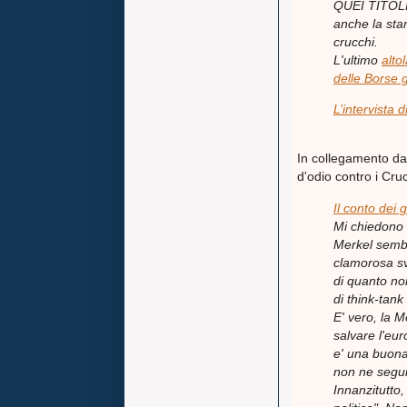
QUEI TITOL
anche la stamp
crucchi.
L'ultimo
alto
delle Borse 
L’intervista
In collegamento dal
d'odio contro i Cruc
Il conto dei g
Mi chiedono 
Merkel sembr
clamorosa svi
di quanto non
di think-tank
E' vero, la M
salvare l'eu
e' una buona 
non ne seguir
Innanzitutto