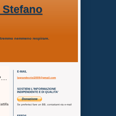
 Stefano
 potremmo nemmeno respirare.
E-MAIL
...
lagrandecrisi2009@gmail.com
SOSTIENI L'INFORMAZIONE
INDIPENDENTE E DI QUALITA'
attifa
Se preferisci fare un BB, contattami via e-mail
FEEDS