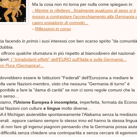
Ma la cosa non mi torna per nulla come spiegavo in:
- Mentre io rifettevo...finalmente qualcuno di peso si è
mosso a contrastare l'accerchiamento alla Germania
capro espiatorio di comodo...
-
Riflessioni in corso
tia facendo
in primis
i suoi interessi con ben scarso spirito "da comunit
dubbia.
e offrono qualche sfumatura in più rispetto al bianco&nero del nazional-
port:
I "mirabolanti effetti" dell'EURO sull'Italia e sulla Germania...
ion Pura (Germanica)...
ovrebbero essere le Istituzioni "Federali" dell'Eurozona a mediare le
della varie Nazioni-membro, visto che nessuna "Germania di turno" è
ponibile a fare la "dama di carità" se non ci sono regole comuni che la
o senso...
piamo,
l'Unione Europea è incompleta
, imperfetta, formata da Econ
dal Nazioni con culture
e lingue
molto diverse...
 il Michigan aiuterebbe spontaneamente l'Alabama senza la mediazi
ederali...eppure cantano sempre lo stesso inno ed hanno la stessa lingua
i non fare gli ingenui piagnoni pensando che la Germania possa aiuta
 difficoltà senza chiedere una contropartita e senza cercare di egemon