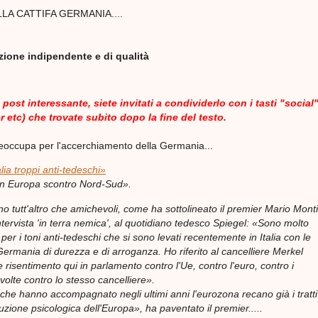
LA CATTIFA GERMANIA....
azione indipendente e di qualità
post interessante, siete invitati a condividerlo con i tasti "social
 etc) che trovate subito dopo la fine del testo.
reoccupa per l'accerchiamento della Germania...
alia troppi anti-tedeschi»
«In Europa scontro Nord-Sud».
sono tutt'altro che amichevoli, come ha sottolineato il premier Mario Monti
tervista 'in terra nemica', al quotidiano tedesco
Spiegel: «Sono molto
er i toni anti-tedeschi che si sono levati recentemente in Italia con le
Germania di durezza e di arroganza. Ho riferito al cancelliere Merkel
 risentimento qui in parlamento contro l'Ue, contro l'euro, contro i
volte contro lo stesso cancelliere».
 che hanno accompagnato negli ultimi anni l'eurozona recano già i tratti
uzione psicologica dell'Europa», ha paventato il premier.....