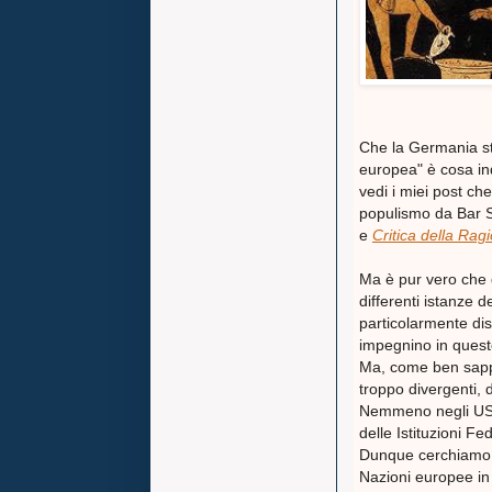
Che la Germania s
europea" è cosa in
vedi i miei post ch
populismo da Bar S
e
Critica della Rag
Ma è pur vero che d
differenti istanze 
particolarmente dis
impegnino in quest
Ma, come ben sap
troppo divergenti, 
Nemmeno negli USA
delle Istituzioni F
Dunque cerchiamo d
Nazioni europee in