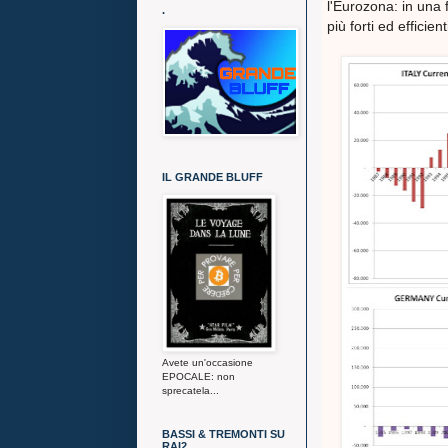
l'Eurozona: in una 
.
più forti ed effici
IL GRANDE BLUFF
Avete un'occasione
EPOCALE: non
sprecatela...
BASSI & TREMONTI SU
RAI2