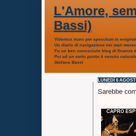
L'Amore, sem
Bassi)
Videmus nunc per speculum in enigmat
Un diario di navigazione nei mari mera
Fu un ben conosciuto blog di finanza da
Poi ad un certo punto è venuto naturale
Stefano Bassi
LUNEDÌ 6 AGOST
Sarebbe como