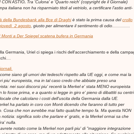
I CON ASTIO
.
Tra 'Culona' e 'Quarto reich' (copyright de
il Giornale)
a italiana non ha risparmiato titoli al vetriolo, a certificare l'astio anti-
là della Bundesbank alla Bce di Draghi
è stato la prima causa del
crollo
giovedì 2 agosto
, giusto per alimentare il sentimento di odio...............
 di Monti a Der Spiegel scatena bufera in Germania
la Germania, Uriel ci spiega i rischi dell'accerchiamento e della camp
chi....
iornali.
come siano gli umori dei tedeschi rispetto alla UE oggi, e come mai la
i piu' europeista, ma in tal caso credo che abbiate preso una
sta: nei suoi discorsi piu' recenti la Merkel e' stata MENO europeista
 lo fosse prima, e a quanto si legge in giro e' pieno di dibattiti su centri
 locale che calcolano i costi dell'uscita della Germania dalla UE.
erkel ha parlato in coro con Monti dicendo che faranno di tutto per
ro. Cosa che non avrebbe mai fatto qualche tempo fa. Ma questa NON
notizia: significa solo che parlare e' gratis, e la Merkel ormai sa che
a' nulla.
, avrete notato come la Merkel non parli piu' di "maggiore integrazione