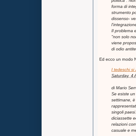
politica". No
forma di int
strumento po
dissenso- ve
l'integrazion
Il problema e
"non solo no
viene propos
di odio antit
Ed ecco un modo NO
I tedeschi si
Saturday, 4 
di Mario Sem
Se esiste un
settimane, è 
rappresentati
singoli paes
diciassette e
relazioni com
casuale e me