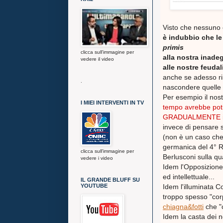
Visto che nessuno è
è indubbio che le
primis
clicca sull'immagine per
alla nostra inadegu
vedere il video
alle nostre feuda
anche se adesso ris
.
nascondere quelle 
Per esempio il nos
I MIEI INTERVENTI IN TV
tempo avrebbe potu
GRADUALMENTE in m
invece di pensare s
(non è un caso che
germanica del 4° R
clicca sull'immagine per
Berlusconi sulla qu
vedere i video
Idem l'Opposizione 
ed intellettuale...
IL GRANDE BLUFF SU
YOUTUBE
Idem l'illuminata C
troppo spesso "corpo
chiagna&fotti
che "c
Idem la casta dei no