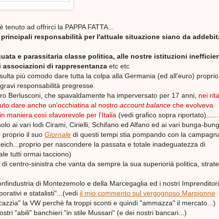
 tenuto ad offrirci la PAPPA FATTA...
 principali responsabilità per l'attuale situazione siano da addebi
ata e parassitaria classe politica, alle nostre istituzioni inefficien
li associazioni di rappresentanza
etc etc
ulta più comodo dare tutta la colpa alla Germania (ed all'euro) proprio
gravi responsabilità pregresse.
tro Berlusconi, che spavaldamente ha imperversato per 17 anni,
nei rita
to dare anche un'occhiatina al nostro
account balance
che evolveva
aniera così sfavorevole per l'Italia
(vedi grafico sopra riportato).......
olo ai vari lodi Cirami, Cirielli, Schifano ed Alfano ed ai vari bunga-bun
 proprio il suo
Giornale
di questi tempi stia pompando con la campagna
eich...proprio per nascondere la passata e totale inadeguatezza di
ale tutti ormai tacciono)
di centro-sinistra che vanta da sempre la sua superiorià politica, strat
onfindustria di Montezemolo e della Marcegaglia ed i nostri Imprenditori
rativi e statalisti"...(vedi
il mio commento sul vergognoso Marpionne
azzia" la VW perchè fa troppi sconti e quindi "ammazza" il mercato...)
stri "abili" banchieri "in stile Mussari" (e dei nostri bancari...)