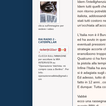
Idem
l'intellighenzi
Idem tutti quelli c
non ritorno potrebb
italiota, addossand
stati tutti costoro
un'occhiata all'
acco
clicca sull'immagine per
vedere i video
L'Italia non è il B
ed ha avuto in quest
RAI RADIO 2 -
CATERPILLAR
eventuali pression
strategie accorte c
erano&sono troppo co
CLICCA SULL'IMMAGINE
Qualcuno ci ha for
per ascoltare la MIA
INTERVISTA su
la pistola alla temp
"Operazione Valchiria: mi
Infine l'Italia ha a
compro casa a Berlino". Per
si è adagiata sugli al
Info:
operazionevalkiria@gmail.c
Ed adesso, tutto di
om
fatto in 12 anni...
E dunque: Tutta col
Vabbè
ecco una rassegna 
questo 99% di