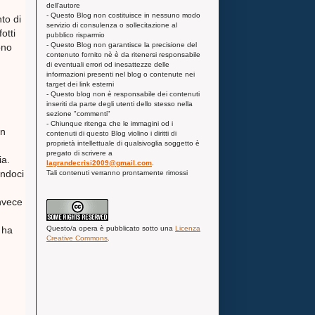
dell'autore
- Questo Blog non costituisce in nessuno modo
to di
servizio di consulenza o sollecitazione al
otti
pubblico risparmio
- Questo Blog non garantisce la precisione del
ono
contenuto fornito nè è da ritenersi responsabile
di eventuali errori od inesattezze delle
informazioni presenti nel blog o contenute nei
target dei link esterni
- Questo blog non è responsabile dei contenuti
inseriti da parte degli utenti dello stesso nella
sezione "commenti"
- Chiunque ritenga che le immagini od i
on
contenuti di questo Blog violino i diritti di
proprietà intellettuale di qualsivoglia soggetto è
pregato di scrivere a
ia.
lagrandecrisi2009@gmail.com
.
andoci
Tali contenuti verranno prontamente rimossi
invece
Questo/a
opera
è pubblicato sotto una
Licenza
 ha
Creative Commons
.