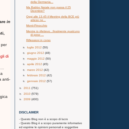
della Germania...
Ma Babbo Natale non passa il 25
Dicembre?
Oggi alle 13.45 il Meeting della BCE più
atteso ne...
tare
in
Monti-Pinocchio
Mentre io rifettevo...finalmente qualcuno
ti,
di peso ...
Riflessioni in corso
 per
►
luglio 2012
(50)
►
giugno 2012
(48)
gli di
►
maggio 2012
(50)
►
aprile 2012
(45)
...
►
marzo 2012
(42)
ga
►
febbraio 2012
(42)
 anti-
►
gennaio 2012
(57)
►
2011
(751)
►
2010
(579)
egica
►
2009
(400)
DISCLAIMER
- Questo Blog non è a scopo di lucro
- Questo Blog è a scopo puramente informativo
ed esprime le opinioni personali e soggettive