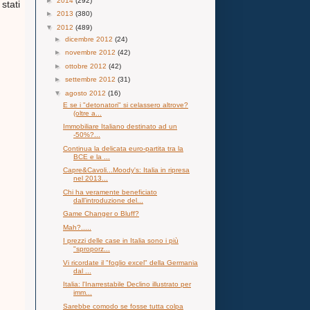
►
2014
(292)
stati
►
2013
(380)
▼
2012
(489)
►
dicembre 2012
(24)
►
novembre 2012
(42)
►
ottobre 2012
(42)
►
settembre 2012
(31)
▼
agosto 2012
(16)
E se i "detonatori" si celassero altrove?
(oltre a...
Immobiliare Italiano destinato ad un
-50%?...
Continua la delicata euro-partita tra la
BCE e la ...
Capre&Cavoli...Moody's: Italia in ripresa
nel 2013...
Chi ha veramente beneficiato
dall’introduzione del...
Game Changer o Bluff?
Mah?.....
I prezzi delle case in Italia sono i più
"sproporz...
Vi ricordate il "foglio excel" della Germania
dal ...
Italia: l'Inarrestabile Declino illustrato per
imm...
Sarebbe comodo se fosse tutta colpa