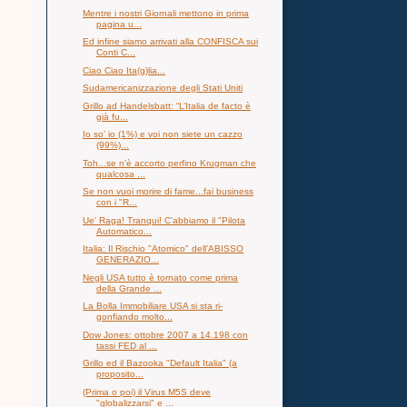
Mentre i nostri Giornali mettono in prima
pagina u...
Ed infine siamo arrivati alla CONFISCA sui
Conti C...
Ciao Ciao Ita(g)lia...
Sudamericanizzazione degli Stati Uniti
Grillo ad Handelsbatt: “L’Italia de facto è
già fu...
Io so' io (1%) e voi non siete un cazzo
(99%)...
Toh...se n'è accorto perfino Krugman che
qualcosa ...
Se non vuoi morire di fame...fai business
con i "R...
Ue' Raga! Tranqui! C'abbiamo il "Pilota
Automatico...
Italia: Il Rischio "Atomico" dell'ABISSO
GENERAZIO...
Negli USA tutto è tornato come prima
della Grande ...
La Bolla Immobiliare USA si sta ri-
gonfiando molto...
Dow Jones: ottobre 2007 a 14.198 con
tassi FED al ...
Grillo ed il Bazooka "Default Italia" (a
proposito...
(Prima o poi) il Virus M5S deve
"globalizzarsi" e ...