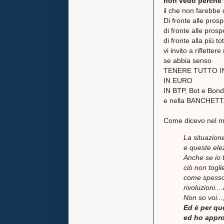
non vedo perchè d
il che non farebbe 
Di fronte alle prosp
di fronte alle prosp
di fronte alla più 
vi invito a riflette
se abbia senso
TENERE TUTTO IN
IN EURO
IN BTP, Bot e Bond 
e nella BANCHET
Come dicevo nel mi
La situazion
e queste elez
Anche se io t
ciò non togli
come spesso 
rivoluzioni..
Non so voi...
Ed è per qu
ed ho appro