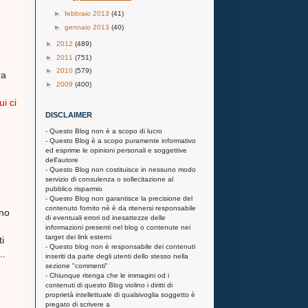
►
febbraio 2013
(41)
►
gennaio 2013
(40)
►
2012
(489)
►
2011
(751)
►
2010
(579)
ra
►
2009
(400)
i ci
DISCLAIMER
- Questo Blog non è a scopo di lucro
- Questo Blog è a scopo puramente informativo
ed esprime le opinioni personali e soggettive
dell'autore
- Questo Blog non costituisce in nessuno modo
servizio di consulenza o sollecitazione al
pubblico risparmio
- Questo Blog non garantisce la precisione del
contenuto fornito nè è da ritenersi responsabile
nno
di eventuali errori od inesattezze delle
informazioni presenti nel blog o contenute nei
target dei link esterni
i
- Questo blog non è responsabile dei contenuti
..
inseriti da parte degli utenti dello stesso nella
sezione "commenti"
- Chiunque ritenga che le immagini od i
contenuti di questo Blog violino i diritti di
proprietà intellettuale di qualsivoglia soggetto è
pregato di scrivere a