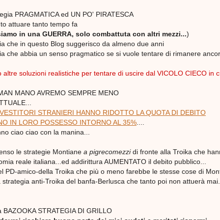
ategia PRAGMATICA ed UN PO' PIRATESCA
o attuare tanto tempo fa
siamo in una GUERRA, solo combattuta con altri mezzi...
)
egia che in questo Blog suggerisco da almeno due anni
gia che abbia un senso pragmatico se si vuole tentare di rimanere anco
altre soluzioni realistiche per tentare di uscire dal VICOLO CIECO in cu
 MAN MANO AVREMO SEMPRE MENO
TUALE...
NVESTITORI STRANIERI HANNO RIDOTTO LA QUOTA DI DEBITO
ANO IN LORO POSSESSO INTORNO AL 35%
....
anno ciao ciao con la manina...
enso le strategie Montiane
a pigrecomezzi
di fronte alla Troika che ha
nomia reale italiana...ed addirittura AUMENTATO il debito pubblico...
del PD-amico-della Troika che più o meno farebbe le stesse cose di Mont
strategia anti-Troika del banfa-Berlusca che tanto poi non attuerà mai.
 la BAZOOKA STRATEGIA DI GRILLO