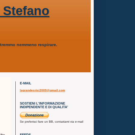
 Stefano
 potremmo nemmeno respirare.
E-MAIL
lagrandecrisi2009@gmail.com
SOSTIENI L'INFORMAZIONE
INDIPENDENTE E DI QUALITA'
.
Se preferisci fare un BB, contattami via e-mail
FEEDS