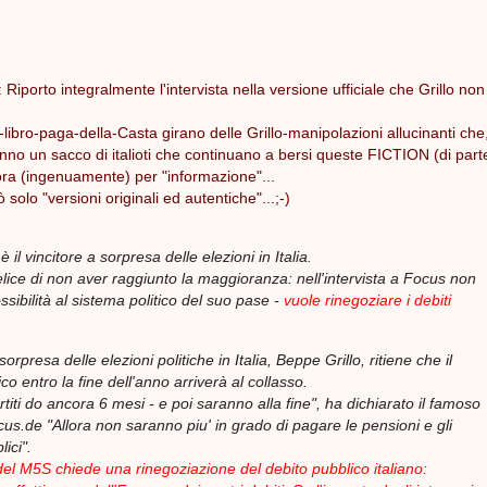
Riporto integralmente l'intervista nella versione ufficiale che Grillo non
-a-libro-paga-della-Casta girano delle Grillo-manipolazioni allucinanti ch
no un sacco di italioti che continuano a bersi queste FICTION (di part
a (ingenuamente) per "informazione"...
 solo "versioni originali ed autentiche"...;-)
 il vincitore a sorpresa delle elezioni in Italia.
elice di non aver raggiunto la maggioranza: nell'intervista a Focus non
sibilità al sistema politico del suo pase -
vuole rinegoziare i debiti
 sorpresa delle elezioni politiche in Italia, Beppe Grillo, ritiene che il
ico entro la fine dell'anno arriverà al collasso.
rtiti do ancora 6 mesi - e poi saranno alla fine", ha dichiarato il famoso
us.de "Allora non saranno piu' in grado di pagare le pensioni e gli
lici".
 del M5S chiede una rinegoziazione del debito pubblico italiano: