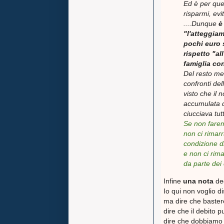
Ed è per que
risparmi, evi
....Dunque
è 
"l'atteggia
pochi euro 
rispetto "a
famiglia con
Del resto me
confronti dell
visto che il 
accumulata d
ciucciava tutt
Se non farem
non ci rimar
condizione di
e non ci rim
da parte dei c
Infine
una nota
ded
Io qui non voglio d
ma dire che baste
dire che il debito p
dire che dobbiamo r