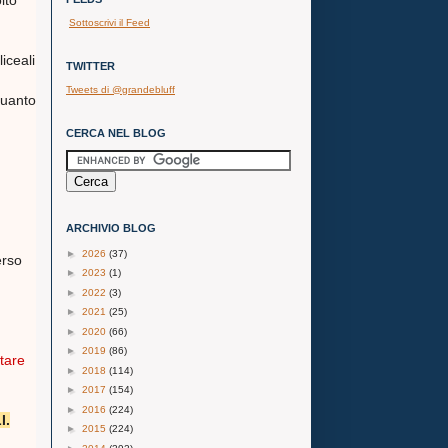
lto
Sottoscrivi il Feed
iceali
TWITTER
Tweets di @grandebluff
quanto
CERCA NEL BLOG
ARCHIVIO BLOG
►
2026
(37)
erso
►
2023
(1)
►
2022
(3)
►
2021
(25)
►
2020
(66)
►
2019
(86)
ltare
►
2018
(114)
►
2017
(154)
►
2016
(224)
I.
►
2015
(224)