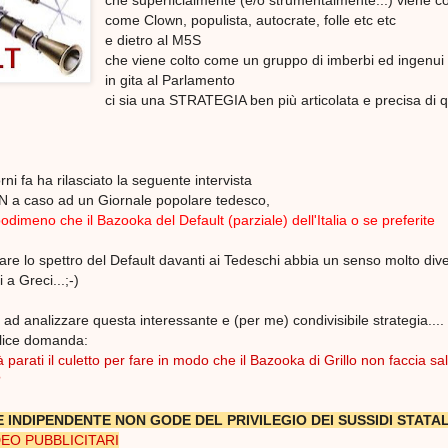
che superficialmente (e/o strumentalmente...) viene co
come Clown, populista, autocrate, folle etc etc
e dietro al M5S
che viene colto come un gruppo di imberbi ed ingenui l
in gita al Parlamento
ci sia una STRATEGIA ben più articolata e precisa di 
orni fa ha rilasciato la seguente intervista
NON a caso ad un Giornale popolare tedesco,
dimeno che il Bazooka del Default (parziale) dell'Italia o se preferite
re lo spettro del Default davanti ai Tedeschi abbia un senso molto div
 a Greci...;-)
ad analizzare questa interessante e (per me) condivisibile strategia....
plice domanda:
ià parati il culetto per fare in modo che il Bazooka di Grillo non faccia sa
?
 INDIPENDENTE NON GODE DEL PRIVILEGIO DEI SUSSIDI STATAL
DEO PUBBLICITARI