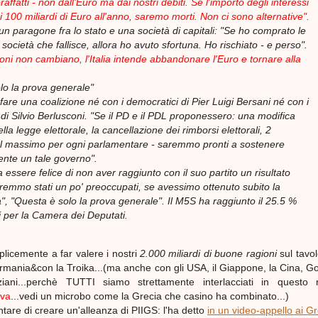
ffatti - non dall'Euro ma dai nostri debiti. Se l'importo degli interessi
 100 miliardi di Euro all'anno, saremo morti. Non ci sono alternative".
un paragone fra lo stato e una società di capitali: "Se ho comprato le
 società che fallisce, allora ho avuto sfortuna. Ho rischiato - e perso".
ioni non cambiano, l'Italia intende abbandonare l'Euro e tornare alla
lo la prova generale"
are una coalizione né con i democratici di Pier Luigi Bersani né con i
di Silvio Berlusconi. "Se il PD e il PDL proponessero: una modifica
la legge elettorale, la cancellazione dei rimborsi elettorali, 2
 al massimo per ogni parlamentare - saremmo pronti a sostenere
nte un tale governo".
 essere felice di non aver raggiunto con il suo partito un risultato
aremmo stati un po' preoccupati, se avessimo ottenuto subito la
, "Questa è solo la prova generale". Il M5S ha raggiunto il 25.5 %
i per la Camera dei Deputati.
plicemente a far valere i nostri
2.000 miliardi di buone ragioni
sul tavol
Germania&con la Troika...(ma anche con gli USA, il Giappone, la Cina, 
ani...perchè TUTTI siamo strettamente interlacciati in questo
eva
...vedi un microbo come la Grecia che casino ha combinato...)
entare di creare un'alleanza di PIIGS: l'ha detto
in un video-appello ai Gr