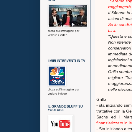
"Saremo sopra
raggiungerà i
Il 64enne fa 
azioni di una
Se le condiz
Lira.
clicca sull'immagine per
vedere il video
"Questa è so
Non intende f
conservatori 
.
immediata del
legislazioni
I MIEI INTERVENTI IN TV
immediatame
Grillo sembra
migliore. "S
maggioranza"
nelle elezion
clicca sull'immagine per
vedere i video
Grillo
- sta iniziando sem
IL GRANDE BLUFF SU
YOUTUBE
trattative con la 
Sachs ed i Marzi
finanziarizzato in l
- Sta iniziando a t