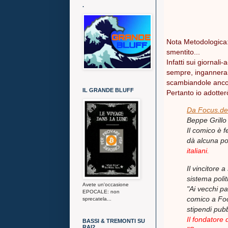
.
Nota Metodologica: 
smentito...
Infatti sui giornali
sempre, inganneran
scambiandole ancor
IL GRANDE BLUFF
Pertanto io adotterò
Da Focus.de
Beppe Grillo è
Il comico è f
dà alcuna pos
italiani.
Il vincitore a
sistema polit
Avete un'occasione
"Ai vecchi pa
EPOCALE: non
comico a Foc
sprecatela...
stipendi pubb
Il fondatore
BASSI & TREMONTI SU
RAI2