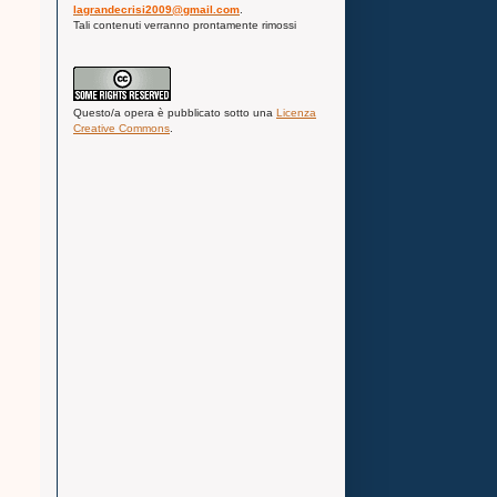
lagrandecrisi2009@gmail.com
.
Tali contenuti verranno prontamente rimossi
Questo/a
opera
è pubblicato sotto una
Licenza
Creative Commons
.