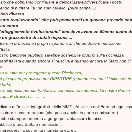
sto che dobbiamo continuare a delocalizzare&diversificare i nostri
tando di puntare "su un solo cavallo" (pure zoppo...).
ben diverso
mento rivoluzionario" che può permettersi un giovane precario co
sul conto
ll'atteggiamento rivoluzionario" che deve avere un 50enne padre d
 un gruzzoletto di sudati risparmi....
ttere in protezione i propri risparmi è anche un dovere morale nei
'Italia
nostro Debitone pubblico sarebbe sostenibile proprio sulla ricchezza
agli Italiani quando ancora si riusciva e quando ancora lo Stato non ci
o...
o di tutto per proteggere questa Ricchezza,
rà più spinta propulsiva per RIPARTIRE (quando e se mai l'Italia sarà in
 farlo)
arrà più nulla per contrastare la conquista economica del nostro Paese
apitali stranieri
..............
icata ai "mistici-integralisti" della MMT e/o Uscita dall'Euro ad ogni cost
iscutere le vostre ragioni (che posso anche in parte condividere)
rebbe stampare moneta a go-go per abbassare le tasse
ubblico è una truffa e non esiste...
iprenderci la sovranità monetaria etc etc