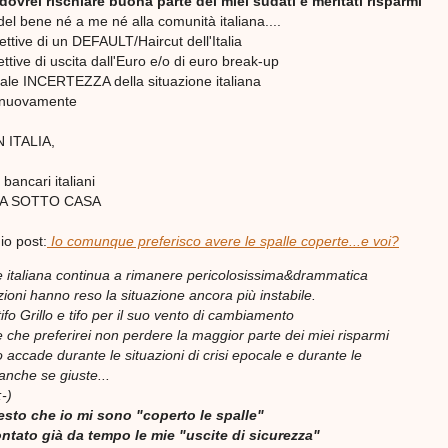
ovrei rischiare buona parte dei miei sudati e meritati risparmi
del bene né a me né alla comunità italiana....
ettive di un DEFAULT/Haircut dell'Italia
ettive di uscita dall'Euro e/o di euro break-up
totale INCERTEZZA della situazione italiana
re nuovamente
 ITALIA,
bancari italiani
TA SOTTO CASA
o post:
Io comunque preferisco avere le spalle coperte...e voi?
e italiana continua a rimanere pericolosissima&drammatica
ioni hanno reso la situazione ancora più instabile.
ifo Grillo e tifo per il suo vento di cambiamento
e che preferirei non perdere la maggior parte dei miei risparmi
accade durante le situazioni di crisi epocale e durante le
..anche se giuste...
;-)
esto che io mi sono "coperto le spalle"
ntato già da tempo le mie "uscite di sicurezza"