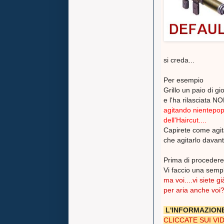
si creda...
Per esempio
Grillo un paio di gi
e l'ha rilasciata 
agitando nientepopo
dell'Haircut....
Capirete come agita
che agitarlo davanti
Prima di procedere 
Vi faccio una sem
ma voi....vi siete g
per aria anche voi
L'INFORMAZIONE
CLICCATE SUI VI