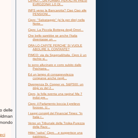
CIPRO?...UN FORMAT PER ALTRI PAESI
EUROZONA! LO DI...
INPS verso la Bancarotta? Ciao Ciao alle
PENSIONI...
Cipro: "Salvataggio" (si fa per dire) nella
Notte...
Cipro: La Piccola Bottega degli Orrori...
Che bello sarebbe se anche l'Italia
diventasse un ...
ORA LO CAPITE PERCHE' SI VUOLE
ABOLIRE IL CONTANTE?
PIMCO: via da Spagna&Italia. Cipro è un
rischio si...
Io sono allucinato e corro subito dallo
Psichiatra...
Ed un lampo di consapevolezza
comparve anche negli...
Divergenza Dr. Copper vs. S&P500: un
déjà vu del 2...
Cipro, la folla sventa una rapina! Ma 7
indizi pre...
Cipro: il Parlamento boccia il prelievo
forzoso. U...
o delle
I saggi consigli del Financial Times: “In
Goldman
Italia r...
 mondo
Verso un Tribunale della Troika-Purezza
della Razz...
Hitler "salva" Cipro....e suggerisce una
eci
patrimoni...