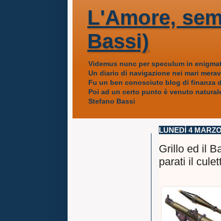
L'Amore, sem
Bassi)
Videmus nunc per speculum in enigmat
Un diario di navigazione nei mari mera
Fu un ben conosciuto blog di finanza da
Poi ad un certo punto è venuto naturale
Stefano Bassi
LUNEDÌ 4 MARZO
Grillo ed il B
parati il culet