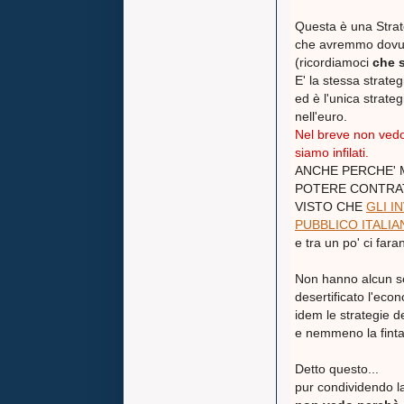
Questa è una Str
che avremmo dovut
(ricordiamoci
che 
E' la stessa strat
ed è l'unica strate
nell'euro.
Nel breve non vedo 
siamo infilati.
ANCHE PERCHE'
POTERE CONTRAT
VISTO CHE
GLI I
PUBBLICO ITALI
e tra un po' ci far
Non hanno alcun s
desertificato l'eco
idem le strategie 
e nemmeno la finta 
Detto questo...
pur condividendo