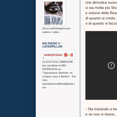
che dimostra nuova
ci sia molta più Str
e visione della Rea
di quanto si creda..
o di quanto vi fac
clicca sull'immagine per
vedere i video
RAI RADIO 2 -
CATERPILLAR
CLICCA SULL'IMMAGINE
per ascoltare la MIA
INTERVISTA su
"Operazione Valchiria: mi
compro casa a Berlino". Per
Info:
operazionevalkiria@gmail.c
om
- Sta iniziando a te
e se non si riesce.