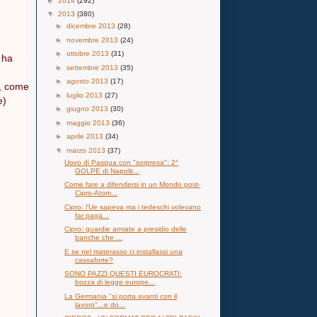
►
2014
(292)
▼
2013
(380)
►
dicembre 2013
(28)
►
novembre 2013
(24)
►
ottobre 2013
(31)
 ha
►
settembre 2013
(35)
►
agosto 2013
(17)
e, come
►
luglio 2013
(27)
e)
►
giugno 2013
(30)
►
maggio 2013
(36)
►
aprile 2013
(34)
▼
marzo 2013
(37)
Uovo di Pasqua con "sorpresa": 2°
GOLPE di Napolit...
Come fare a difendersi in un Mondo post-
Cipro-Atom...
Cipro: l’Ue sapeva ma i tedeschi volevano
far paga...
Cipro: guardie armate a presidio delle
banche che ...
E se nel materasso ci installassi una
cassaforte?
SONO PAZZI QUESTI EUROCRATI:
bozza di legge europe...
La Germania "si porta avanti con il
lavoro"...e do...