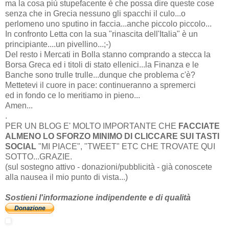
ma la cosa più stupefacente è che possa dire queste cose
senza che in Grecia nessuno gli spacchi il culo...o
perlomeno uno sputino in faccia...anche piccolo piccolo...
In confronto Letta con la sua "rinascita dell'Italia" è un
principiante....un pivellino...;-)
Del resto i Mercati in Bolla stanno comprando a stecca la
Borsa Greca ed i titoli di stato ellenici...la Finanza e le
Banche sono trulle trulle...dunque che problema c'è?
Mettetevi il cuore in pace: continueranno a spremerci
ed in fondo ce lo meritiamo in pieno...
Amen...
.
PER UN BLOG E' MOLTO IMPORTANTE CHE
FACCIATE
ALMENO LO SFORZO MINIMO DI CLICCARE SUI TASTI
SOCIAL
"MI PIACE", "TWEET" ETC CHE TROVATE QUI
SOTTO...GRAZIE.
(sul sostegno attivo - donazioni/pubblicità - già conoscete
alla nausea il mio punto di vista...)
Sostieni l'informazione indipendente e di qualità