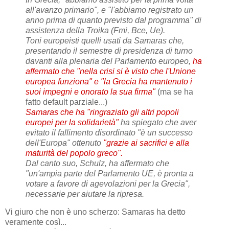
all'avanzo primario", e "l'abbiamo registrato un
anno prima di quanto previsto dal programma" di
assistenza della Troika (Fmi, Bce, Ue).
Toni europeisti quelli usati da Samaras che,
presentando il semestre di presidenza di turno
davanti alla plenaria del Parlamento europeo,
ha
affermato che "nella crisi si è visto che l'Unione
europea funziona" e "la Grecia ha mantenuto i
suoi impegni e onorato la sua firma"
(ma se ha
fatto default parziale...)
Samaras che ha "ringraziato gli altri popoli
europei per la solidarietà"
ha spiegato che aver
evitato il fallimento disordinato "è un successo
dell'Europa" ottenuto
"grazie ai sacrifici e alla
maturità del popolo greco".
Dal canto suo, Schulz, ha affermato che
"un'ampia parte del Parlamento UE, è pronta a
votare a favore di agevolazioni per la Grecia",
necessarie per aiutare la ripresa.
Vi giuro che non è uno scherzo: Samaras ha detto
veramente così...