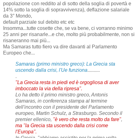
popolazione con reddito al di sotto della soglia di povertà e
14% sotto la soglia di sopravvivenza), deflazione salariale
da 3° Mondo,
default parziale sul debito etc etc
Insomma...tutte cosette che, se va bene, ci vorranno minimo
25 anni per risanarle...e che, molto più probabilmente, non si
risaneranno mai più...
Ma Samaras tutto fiero va dire davanti al Parlamento
Europeo che...
Samaras (primo ministro greco): La Grecia sta
uscendo dalla crisi, l'Ue funziona
..........
.
"La Grecia resta in piedi ed è orgogliosa di aver
imboccato la via della ripresa".
Lo ha detto il primo ministro greco, Antonis
Samaras, in conferenza stampa al termine
dell'incontro con il presidente del Parlamento
europeo, Martin Schulz, a Strasburgo. Secondo il
premier ellenico,
"è vero che resta molto da fare"
,
ma "la Grecia sta uscendo dalla crisi come
l'Europa".
In Grecia, "abbiamo assistito per la prima volta