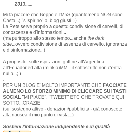
2013......
Mi fa piacere che Beppe e l'M5S (quantomeno NON sono
Casta...) "s'ispirino" ai blog giusti ;-)
La Rete serve proprio a questo: condivisione di cervelli, di
conoscenze e d'informazioni...
(ma purtroppo allo stesso tempo...anche
the dark
side
...ovvero condivisione di assenza di cervello, ignoranza
e disinformazione...)
A proposito: sulle ispirazioni grilline all'Argentina,
all'Ecuador ed alla (minkia)MMT il sottoscritto non c'entra
nulla...;-)
.
PER UN BLOG E' MOLTO IMPORTANTE CHE
FACCIATE
ALMENO LO SFORZO MINIMO DI CLICCARE SUI TASTI
SOCIAL
"MI PIACE", "TWEET" ETC CHE TROVATE QUI
SOTTO...GRAZIE.
(sul sostegno attivo - donazioni/pubblicità - già conoscete
alla nausea il mio punto di vista...)
Sostieni l'informazione indipendente e di qualità