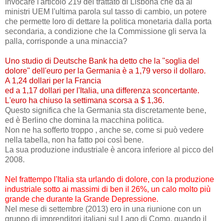
Invocare l'articolo 219 del trattato di Lisbona che dà ai
ministri UEM l'ultima parola sul tasso di cambio, un potere
che permette loro di dettare la politica monetaria dalla porta
secondaria, a condizione che la Commissione gli serva la
palla, corrisponde a una minaccia?
Uno studio di Deutsche Bank ha detto che la "soglia del
dolore" dell'euro per la Germania è a 1,79 verso il dollaro.
A 1,24 dollari per la Francia
ed a 1,17 dollari per l'Italia, una differenza sconcertante.
L'euro ha chiuso la settimana scorsa a $ 1,36.
Questo significa che la Germania sta discretamente bene,
ed è Berlino che domina la macchina politica.
Non ne ha sofferto troppo , anche se, come si può vedere
nella tabella, non ha fatto poi così bene.
La sua produzione industriale è ancora inferiore al picco del
2008.
Nel frattempo l'Italia sta urlando di dolore, con la produzione
industriale sotto ai massimi di ben il 26%, un calo molto più
grande che durante la Grande Depressione.
Nel mese di settembre (2013) ero in una riunione con un
gruppo di imprenditori italiani sul Lago di Como, quando il