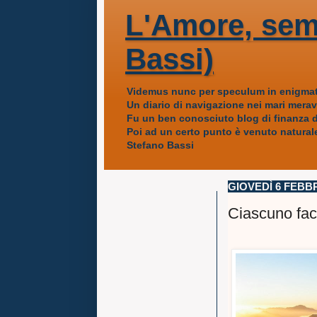
L'Amore, sem
Bassi)
Videmus nunc per speculum in enigmat
Un diario di navigazione nei mari mera
Fu un ben conosciuto blog di finanza da
Poi ad un certo punto è venuto naturale
Stefano Bassi
GIOVEDÌ 6 FEBB
Ciascuno facc