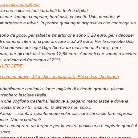
ssa sugli smartphone
ta che colpisce tutti i prodotti hi-tech e digitali
 niente: laptop, computer, hard disk, chiavette Usb, decoder. E
martphone e tablet. In pratica qualunque dispositivo che contenga un
 sono da poco, per tablet e smartphone sono 5,20 euro, per i decoder
i memoria interna) si può arrivare a 32,20 euro. Per le chiavette Usb
 centesimi per ogni Giga (fino a un massimo di 9 euro), per i
uro, per gli hark disk esterni 12,88 euro. Aumenti che vanno a incidere
a, arrivata nel frattempo al 22%....
A LEGGERE
camion nuovo, 12 inchini al burocrate. Poi si dice che vanno
robabilmente centinaia, forse migliaia di aziende grandi e piccole
rrebbero lasciare l’Italia.
tori che vogliono trasferirsi laddove si pagano meno tasse e dove la
osta meno? Sì, anzi no. O almeno non solo....
 Paese.....sembra scientemente voler cacciare chi vuole fare impresa
aese. Non ci credete?
ate a comprare un furgone per la vostra pasticceria e capirete qual è il
estero.