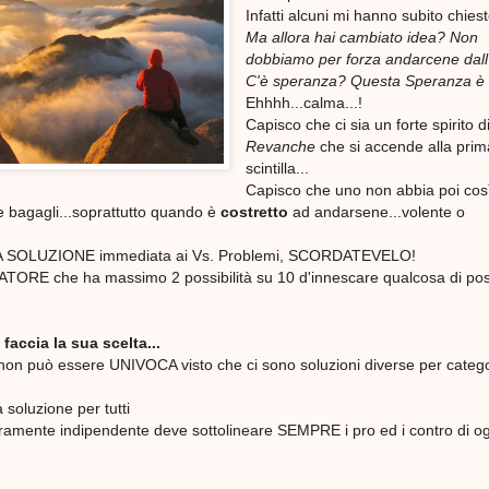
Infatti alcuni mi hanno subito chies
Ma allora hai cambiato idea? Non
dobbiamo per forza andarcene dall'
C'è speranza? Questa Speranza 
Ehhhh...calma...!
Capisco che ci sia un forte spirito d
Revanche
che si accende alla prim
scintilla...
Capisco che uno non abbia poi cos
 e bagagli...soprattutto quando è
costretto
ad andarsene...volente o
A SOLUZIONE immediata ai Vs. Problemi, SCORDATEVELO!
ORE che ha massimo 2 possibilità su 10 d'innescare qualcosa di posi
accia la sua scelta...
 non può essere UNIVOCA visto che ci sono soluzioni diverse per categ
 soluzione per tutti
eramente indipendente deve sottolineare SEMPRE i pro ed i contro di o