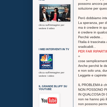
possono ancora pen
soluzione per ques
Però dobbiamo int
La speranza, per d
clicca sull'immagine per
ma è credere in qu
vedere il video
è credere in qual
Perchè vedete...
.
l'Italia è trascina
sradicabili...
I MIEI INTERVENTI IN TV
PER FAR RIPARTI
=
cose semplicemente
Anche perchè le d
e non solo una, due
clicca sull'immagine per
Leggete e capirete
vedere i video
IL PROBLEMA è che 
IL GRANDE BLUFF SU
YOUTUBE
NON POSSONO PI
IN QUALCOSA DI 
non ne hanno più
non possono perme