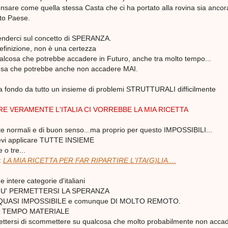
sare come quella stessa Casta che ci ha portato alla rovina sia ancor
to Paese.
enderci sul concetto di SPERANZA.
efinizione, non è una certezza
alcosa che potrebbe accadere in Futuro, anche tra molto tempo...
cosa che potrebbe anche non accadere MAI.
ta a fondo da tutto un insieme di problemi STRUTTURALI difficilmente
RE VERAMENTE L'ITALIA CI VORREBBE LA MIA RICETTA
 normali e di buon senso...ma proprio per questo IMPOSSIBILI...
evi applicare TUTTE INSIEME
 o tre...
:
LA MIA RICETTA PER FAR RIPARTIRE L'ITA(G)LIA....
intere categorie d'italiani
U' PERMETTERSI LA SPERANZA
QUASI IMPOSSIBILE e comunque DI MOLTO REMOTO.
 il TEMPO MATERIALE
ttersi di scommettere su qualcosa che molto probabilmente non acca