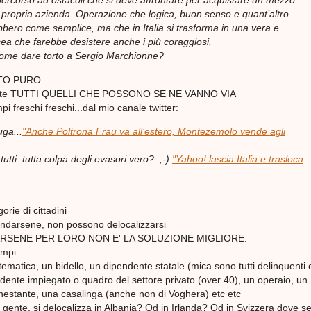
percorso ad ostacoli che si deve affrontare per acquistare un mezzo
 propria azienda. Operazione che logica, buon senso e quant’altro
ebbero come semplice, ma che in Italia si trasforma in una vera e
sea che farebbe desistere anche i più coraggiosi.
 come dare torto a Sergio Marchionne?
TO PURO...
nte TUTTI QUELLI CHE POSSONO SE NE VANNO VIA
i freschi freschi...dal mio canale twitter:
uga...
"Anche Poltrona Frau va all’estero, Montezemolo vende agli
utti..tutta colpa degli evasori vero?..;-)
"Yahoo! lascia Italia e trasloca
rie di cittadini
ndarsene, non possono delocalizzarsi
ARSENE PER LORO NON E' LA SOLUZIONE MIGLIORE.
empi:
matica, un bidello, un dipendente statale (mica sono tutti delinquenti 
ndente impiegato o quadro del settore privato (over 40), un operaio, un
estante, una casalinga (anche non di Voghera) etc etc
 gente, si delocalizza in Albania? Od in Irlanda? Od in Svizzera dove s