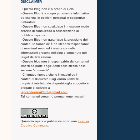
DISCLAIMER
- Questo Blog non è a scopo di lucro
- Questo Blog è a scopo puramente informativo
ed esprime le opinioni personali e soggettive
dell'autore
- Questo Blog non costituisce in nessuno modo
servizio di consulenza o sollecitazione al
pubblico risparmio
- Questo Blog non garantisce la precisione del
contenuto fornito nè è da ritenersi responsabile
di eventuali errori od inesattezze delle
informazioni presenti nel blog o contenute nei
target dei link esterni
- Questo blog non è responsabile dei contenuti
inseriti da parte degli utenti dello stesso nella
sezione "commenti"
- Chiunque ritenga che le immagini od i
contenuti di questo Blog violino i diritti di
proprietà intellettuale di qualsivoglia soggetto è
pregato di scrivere a
lagrandecrisi2009@gmail.com
.
Tali contenuti verranno prontamente rimossi
Questo/a
opera
è pubblicato sotto una
Licenza
Creative Commons
.