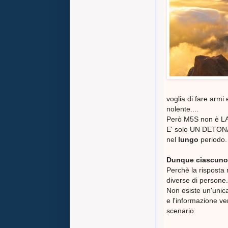
voglia di fare armi
nolente....
Però M5S non è L
E' solo UN DETONAT
nel
lungo
periodo.
Dunque ciascuno f
Perchè la risposta
diverse di persone.
Non esiste un'unica
e l'informazione v
scenario.