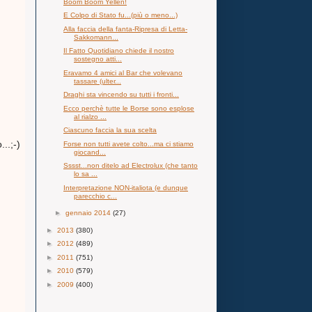
Boom Boom Yellen!
E Colpo di Stato fu...(più o meno...)
Alla faccia della fanta-Ripresa di Letta-
Sakkomann...
Il Fatto Quotidiano chiede il nostro
sostegno atti...
Eravamo 4 amici al Bar che volevano
tassare (ulter...
Draghi sta vincendo su tutti i fronti...
Ecco perchè tutte le Borse sono esplose
al rialzo ...
Ciascuno faccia la sua scelta
..;-)
Forse non tutti avete colto...ma ci stiamo
giocand...
Sssst...non ditelo ad Electrolux (che tanto
lo sa ...
Interpretazione NON-italiota (e dunque
parecchio c...
►
gennaio 2014
(27)
►
2013
(380)
►
2012
(489)
►
2011
(751)
►
2010
(579)
►
2009
(400)