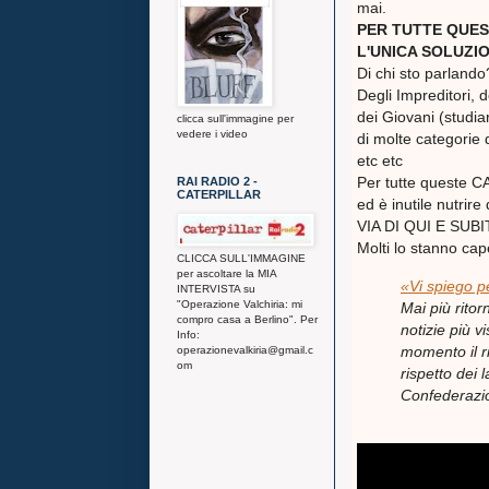
mai.
PER TUTTE QUES
L'UNICA SOLUZI
Di chi sto parlando
Degli Impreditori, d
dei Giovani (studiar
clicca sull'immagine per
vedere i video
di molte categorie d
etc etc
Per tutte queste C
RAI RADIO 2 -
CATERPILLAR
ed è inutile nutri
VIA DI QUI E SUBIT
Molti lo stanno cap
CLICCA SULL'IMMAGINE
per ascoltare la MIA
«Vi spiego pe
INTERVISTA su
"Operazione Valchiria: mi
Mai più ritor
compro casa a Berlino". Per
notizie più 
Info:
momento il r
operazionevalkiria@gmail.c
om
rispetto dei 
Confederazion