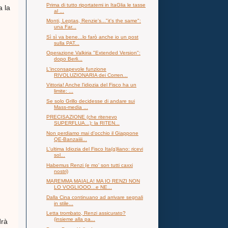
Prima di tutto riportatemi in ItaGlia le tasse
a la
al ...
Monti, Leptas, Renzie's..."it's the same":
una Far...
Sì sì va bene...lo farò anche io un post
sulla PAT...
Operazione Valkiria "Extended Version":
dopo Berli...
L'inconsapevole funzione
RIVOLUZIONARIA dei Corren...
Vittoria! Anche l'idiozia del Fisco ha un
limite: ...
Se solo Grillo decidesse di andare sui
Mass-media ...
PRECISAZIONE (che ritenevo
SUPERFLUA...): la RITEN...
Non perdiamo mai d'occhio il Giappone
QE-Banzaiiii...
L'ultima Idiozia del Fisco Ita(g)liano: ricevi
sol...
Habemus Renzi (e mo' son tutti caxxi
nostri)
MAREMMA MAIALA! MA IO RENZI NON
LO VOGLIOOO...e NE...
Dalla Cina continuano ad arrivare segnali
in stile...
Letta trombato, Renzi assicurato?
(insieme alla pa...
drà