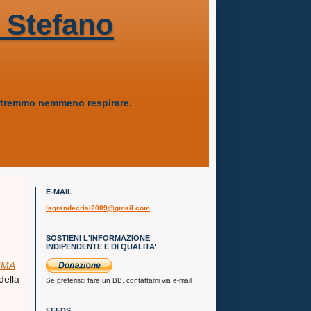
 Stefano
 potremmo nemmeno respirare.
E-MAIL
lagrandecrisi2009@gmail.com
SOSTIENI L'INFORMAZIONE
INDIPENDENTE E DI QUALITA'
TIMA
della
Se preferisci fare un BB, contattami via e-mail
FEEDS