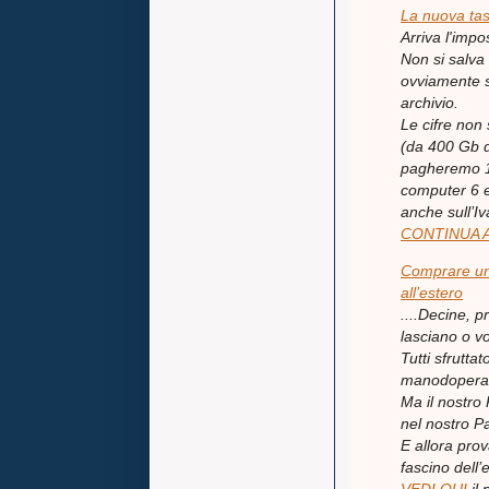
La nuova ta
Arriva l'impos
Non si salva
ovviamente s
archivio.
Le cifre non
(da 400 Gb d
pagheremo 10
computer 6 e
anche sull’Iv
CONTINUA 
Comprare un 
all’estero
....Decine, p
lasciano o vo
Tutti sfrutta
manodopera c
Ma il nostro
nel nostro P
E allora prov
fascino dell’