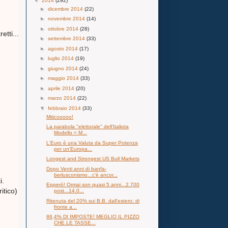
▼
2014
(292)
►
dicembre 2014
(22)
►
novembre 2014
(14)
►
ottobre 2014
(28)
tti...
►
settembre 2014
(33)
►
agosto 2014
(17)
►
luglio 2014
(19)
►
giugno 2014
(24)
►
maggio 2014
(33)
►
aprile 2014
(20)
►
marzo 2014
(22)
▼
febbraio 2014
(33)
Miticooooo!
La parabola "elettorale" dell'Italiota
Modello = M...
L'Euro è una Valuta da Super Potenza
per un'Europa...
Longest and Strongest US Bull Markets
Dopo Venti anni di banfa-
berlusconismo...c'è ancor...
i.
Epperò! Ormai son quasi 5 anni...2.700
itico)
post...14.0...
Ritenuta del 20% sui B.B. dall'estero: di
fronte a...
86,4% DI IMPOSTE! MEGLIO IL PIZZO
CHE LE TASSE...