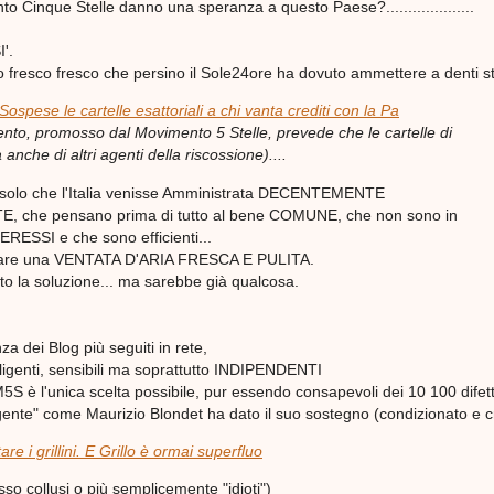
nto Cinque Stelle danno una speranza a questo Paese?....................
'.
fresco fresco che persino il Sole24ore ha dovuto ammettere a denti stre
Sospese
le
cartelle
esattoriali a chi vanta crediti con la Pa
mento, promosso dal
Movimento 5 Stelle
, prevede che le
cartelle
di
anche di altri agenti della riscossione)....
solo che l'Italia venisse Amministrata DECENTEMENTE
, che pensano prima di tutto al bene COMUNE, che non sono in
ESSI e che sono efficienti...
rare una VENTATA D'ARIA FRESCA E PULITA.
to la soluzione... ma sarebbe già qualcosa.
a dei Blog più seguiti in rete,
telligenti, sensibili ma soprattutto INDIPENDENTI
S è l'unica scelta possibile, pur essendo consapevoli dei 10 100 difett
ente" come Maurizio Blondet ha dato il suo sostegno (condizionato e cr
re i grillini. E Grillo è ormai superfluo
pesso collusi o più semplicemente "idioti")