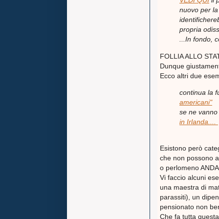
VEDI QUI
il 
nuovo per la
identificher
propria odis
...In fondo,
FOLLIA ALLO STA
Dunque giustame
Ecco altri due esemp
continua la f
americani"
se ne vanno t
in Irlanda....
Esistono però catego
che non possono a
o perlomeno AND
Vi faccio alcuni es
una maestra di mate
parassiti), un dipe
pensionato non ben
Che fa tutta questa