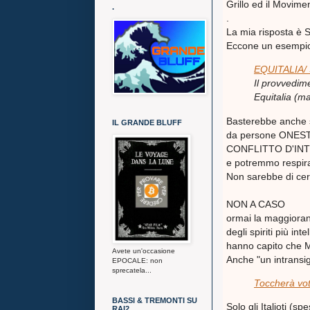
Grillo ed il Movime
.
.
La mia risposta è SI
Eccone un esempio 
EQUITALIA
/
Il provvedi
Equitalia
(ma 
Basterebbe anche 
IL GRANDE BLUFF
da persone ONESTE
CONFLITTO D'INTER
e potremmo respi
Non sarebbe di cer
NON A CASO
ormai la maggioranz
degli spiriti più in
hanno capito che M5
Avete un'occasione
Anche "un intransig
EPOCALE: non
sprecatela...
Toccherà vota
BASSI & TREMONTI SU
Solo gli Italioti (s
RAI2