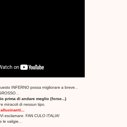
questo INFERNO possa migliorare a breve...
GROSSO...
o prima di andare meglio (forse...)
e miracoli di nessun tipo.
i
allucinanti...
rVi esclamare: FAN CULO ITALIA!
 le valigie...