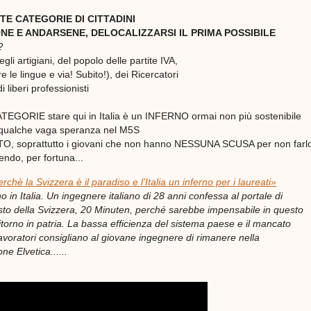
TE CATEGORIE DI CITTADINI
ONE E ANDARSENE, DELOCALIZZARSI IL PRIMA POSSIBILE
?
egli artigiani, del popolo delle partite IVA,
e le lingue e via! Subito!), dei Ricercatori
i liberi professionisti
ATEGORIE stare qui in Italia è un INFERNO ormai non più sostenibile
re qualche vaga speranza nel M5S
O, soprattutto i giovani che non hanno NESSUNA SCUSA per non farlo.
endo, per fortuna...
rchè la Svizzera è il paradiso e l’Italia un inferno per i laureati»
no in Italia. Un ingegnere italiano di 28 anni confessa al portale di
visto della Svizzera, 20 Minuten, perché sarebbe impensabile in questo
itorno in patria. La bassa efficienza del sistema paese e il mancato
lavoratori consigliano al giovane ingegnere di rimanere nella
e Elvetica......