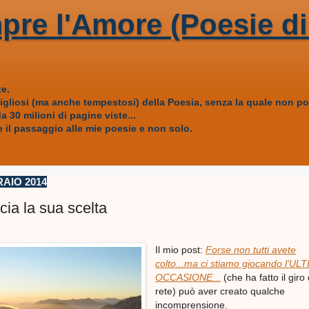
pre l'Amore (Poesie di
e.
vigliosi (ma anche tempestosi) della Poesia, senza la quale non
 30 milioni di pagine viste...
 il passaggio alle mie poesie e non solo.
RAIO 2014
ia la sua scelta
Il mio post:
Forse non tutti avete
colto...ma ci stiamo giocando l'UL
OCCASIONE...
(che ha fatto il giro 
rete) può aver creato qualche
incomprensione.