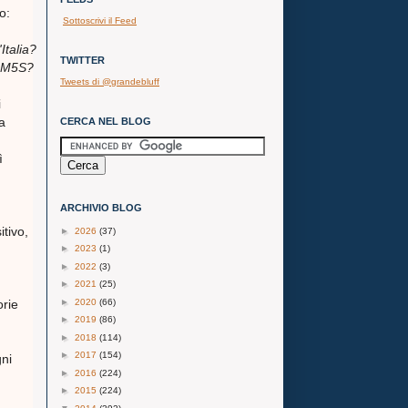
to:
Sottoscrivi il Feed
Italia?
TWITTER
è M5S?
Tweets di @grandebluff
i
a
CERCA NEL BLOG
ì
ARCHIVIO BLOG
tivo,
►
2026
(37)
►
2023
(1)
►
2022
(3)
►
2021
(25)
►
2020
(66)
orie
►
2019
(86)
►
2018
(114)
►
2017
(154)
gni
►
2016
(224)
►
2015
(224)