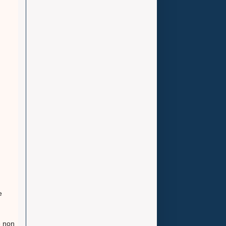
e
e non