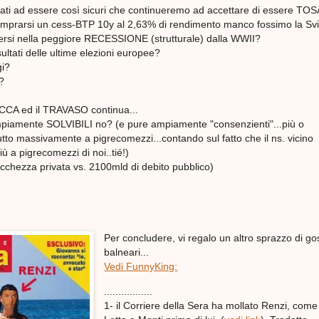
ti ad essere così sicuri che continueremo ad accettare di essere TOS
omprarsi un cess-BTP 10y al 2,63% di rendimento manco fossimo la Sv
rsi nella peggiore RECESSIONE (strutturale) dalla WWII?
risultati delle ultime elezioni europee?
gi?
i?
RICCA ed il TRAVASO continua...
piamente SOLVIBILI no? (e pure ampiamente "consenzienti"...più o
tto massivamente a pigrecomezzi...contando sul fatto che il ns. vicino
iù a pigrecomezzi di noi..tié!)
icchezza privata vs. 2100mld di debito pubblico)
Per concludere, vi regalo un altro sprazzo di go
balneari...
Vedi FunnyKing:
.................
1- il Corriere della Sera ha mollato Renzi, come