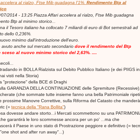
i accelera al rialzo, Ftse Mib guadagna l'1%.
Rendimento Btp al
ico
/07/2014 - 13:25 Piazza Affari accelera al rialzo, Ftse Mib guadagna
ento Btp al minimo storico...
a il Tesoro italiano ha collocato 7 miliardi di euro di Bot semestrali ad
o dello 0,236%.
 nuovo minimo dall'introduzione dell'euro.
i è avuto anche sul mercato secondario
dove il rendimento del Btp
 sceso al nuovo minimo storico del 2,63%. ....
ecoli...
radando in BOLLA Rialzista sul Debito Pubblico Italiano (e dei PIIGS in
mai visti nella Storia)
 "protezione" della BCE di Draghi
lla GARANZIA DELLA CONTINUAZIONE delle Spremiture (Recessive),
cherate (che sommate tutte insieme fanno una bella Patrimoniale ripeti
 sulle prossime Manovre Correttive, sulla Riforma del Catasto che manderà
etc (=
tecnica della "Rana Bollita"
)
cosa dovesse andare storto...i Mercati scommettono su una PATRIMON
 garantirà le loro scommesse ancora per un po' ...ma che
cerà il Paese in uno stato di Prostrazione peggiore e definitivo (= tec
"one shot and after run away"...)