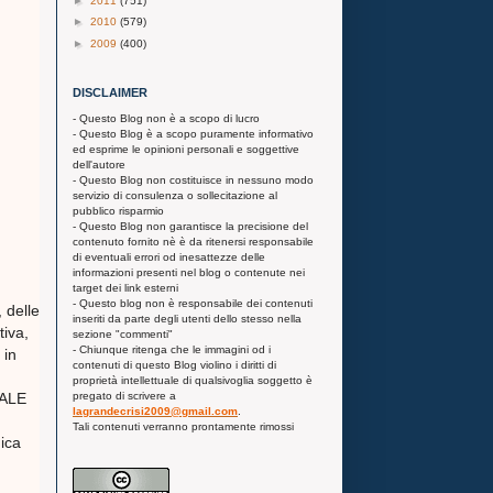
►
2011
(751)
►
2010
(579)
►
2009
(400)
DISCLAIMER
- Questo Blog non è a scopo di lucro
- Questo Blog è a scopo puramente informativo
ed esprime le opinioni personali e soggettive
dell'autore
- Questo Blog non costituisce in nessuno modo
servizio di consulenza o sollecitazione al
pubblico risparmio
- Questo Blog non garantisce la precisione del
contenuto fornito nè è da ritenersi responsabile
di eventuali errori od inesattezze delle
informazioni presenti nel blog o contenute nei
target dei link esterni
- Questo blog non è responsabile dei contenuti
 delle
inseriti da parte degli utenti dello stesso nella
tiva,
sezione "commenti"
- Chiunque ritenga che le immagini od i
 in
contenuti di questo Blog violino i diritti di
proprietà intellettuale di qualsivoglia soggetto è
pregato di scrivere a
IALE
lagrandecrisi2009@gmail.com
.
Tali contenuti verranno prontamente rimossi
nica