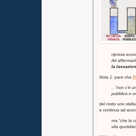
ripresa econ
Ad affermarl
la tassazion
Nota 1
: pare che
P
...“non c’è 
pubblica e u
del resto uno stel
e continua ad acco
ma “che la cr
vita quotidia