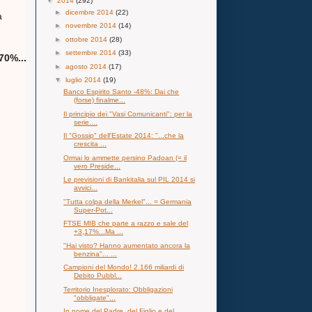
▼
2014
(292)
►
dicembre 2014
(22)
a
►
novembre 2014
(14)
►
ottobre 2014
(28)
►
settembre 2014
(33)
70%...
►
agosto 2014
(17)
▼
luglio 2014
(19)
Banco Espirito Santo -48%: Dai che
(forse) finalme...
Il principio dei "Vasi Comunicanti": per la
serie....
Il "Gossip" dell'Estate 2014: "...che la
crescita ...
Ormai lo ammette persino Padoan (= il
vero Preside...
Le previsioni di Bankitalia sul PIL 2014 si
avvici...
"Tutta colpa della Merkel"... = Germania
Super-Pot...
FTSE MIB che parte a razzo e sale del
+3,17%...Ma ...
"Hai visto? Hanno aumentato ancora la
benzina"... ...
Campioni del Mondo! 2.166 miliardi di
Debito Pubbl...
Territorio Inesplorato: Obbligazioni
"obbligate"...
In nome del Padre, del Figlio e del