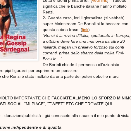
Letta e Monti prima di lui. (
vedi link
), Tradotto
significa che le banche italiane hanno mollato
Renzi.
2- Guarda caso, ieri il giornalista (si vabbeh)
super Mainstream De Bortoli si fa beccare con
questa sobria frase: (
link
)
“Renzi è la rovina d’Italia, sputtanato in Europa,
a ottobre deve fare una manovra da oltre 20
miliardi, magari un prelievo forzoso sui conti
correnti, prima dello sbarco della troika Fmi-
Bce-Ue…”.
De Bortoli chiede il permesso all’azionista
re pipi figurarsi per esprimere un pensiero.
che Renzi è stato mollato da una parte dei poteri deboli e marci
 MOLTO IMPORTANTE CHE
FACCIATE ALMENO LO SFORZO MINIMO
STI SOCIAL
"MI PIACE", "TWEET" ETC CHE TROVATE QUI
 - donazioni/pubblicità - già conoscete alla nausea il mio punto di vista.
azione indipendente e di qualità