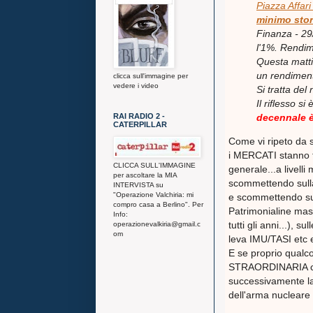
Piazza Affar
minimo stor
Finanza - 29
l'1%. Rendim
Questa mattin
un rendiment
clicca sull'immagine per
vedere i video
Si tratta del
Il riflesso s
RAI RADIO 2 -
decennale è
CATERPILLAR
Come vi ripeto da s
i MERCATI stanno t
CLICCA SULL'IMMAGINE
generale...a livelli 
per ascoltare la MIA
scommettendo sulla
INTERVISTA su
"Operazione Valchiria: mi
e scommettendo su
compro casa a Berlino". Per
Patrimonialine mas
Info:
tutti gli anni...),
operazionevalkiria@gmail.c
om
leva IMU/TASI etc 
E se proprio qual
STRAORDINARIA che
successivamente las
dell'arma nucleare 