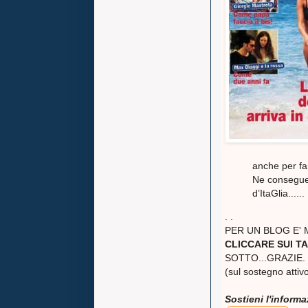
anche per fa
Ne consegue 
d’ItaGlia......
. .
PER UN BLOG E'
CLICCARE SUI TA
SOTTO...GRAZIE.
(sul sostegno attivo
Sostieni l'inform