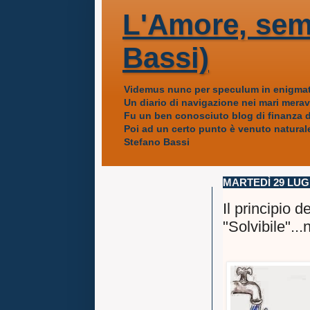
L'Amore, sem
Bassi)
Videmus nunc per speculum in enigmat
Un diario di navigazione nei mari mera
Fu un ben conosciuto blog di finanza da
Poi ad un certo punto è venuto naturale
Stefano Bassi
MARTEDÌ 29 LUG
Il principio d
"Solvibile"...