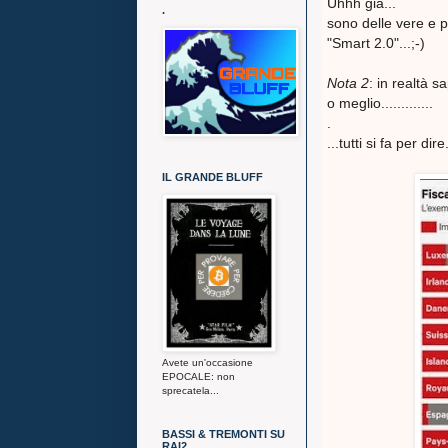
Uhhh già...
.
sono delle vere e p
"Smart 2.0"...;-)
Nota 2
: in realtà
o meglio.............
.
...tutti si fa per d
IL GRANDE BLUFF
Avete un'occasione
EPOCALE: non
sprecatela...
BASSI & TREMONTI SU
RAI2