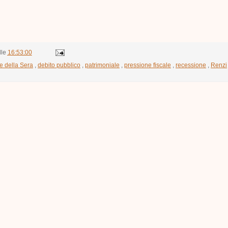
lle
16:53:00
e della Sera
,
debito pubblico
,
patrimoniale
,
pressione fiscale
,
recessione
,
Renzi