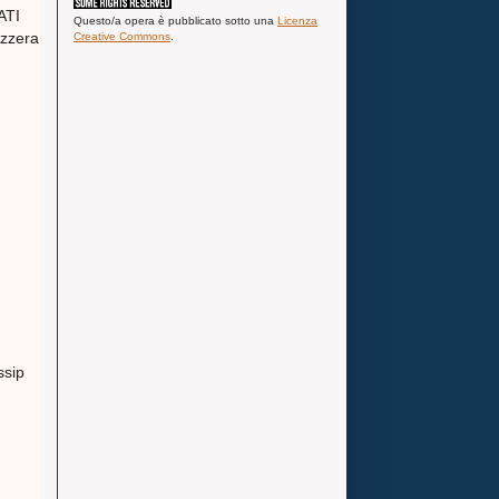
ATI
Questo/a
opera
è pubblicato sotto una
Licenza
izzera
Creative Commons
.
ssip