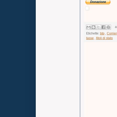
a
Etichette:
btp
,
Corrier
tasse
,
titoli di stato