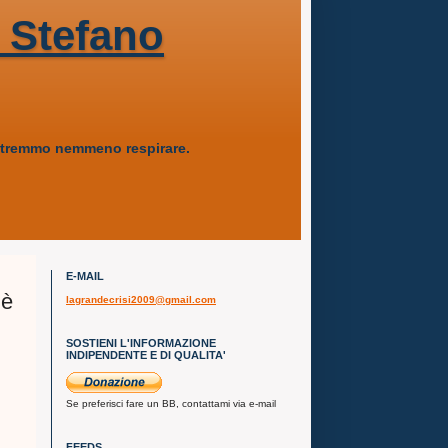
 Stefano
 potremmo nemmeno respirare.
E-MAIL
 è
lagrandecrisi2009@gmail.com
SOSTIENI L'INFORMAZIONE
INDIPENDENTE E DI QUALITA'
Se preferisci fare un BB, contattami via e-mail
FEEDS