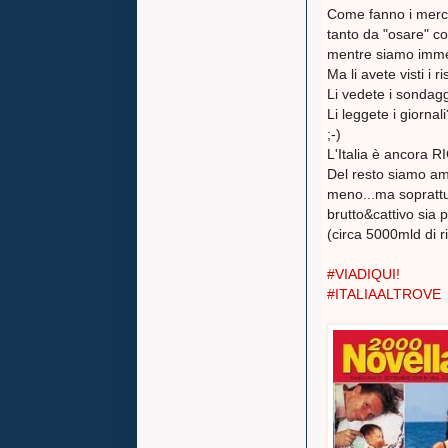
Come fanno i merca
tanto da "osare" c
mentre siamo imme
Ma li avete visti i 
Li vedete i sondag
Li leggete i giornal
;-)
L'Italia è ancora 
Del resto siamo am
meno...ma soprattu
brutto&cattivo sia p
(circa 5000mld di r
#VIADIQUI!
#ITALIAALTROVE