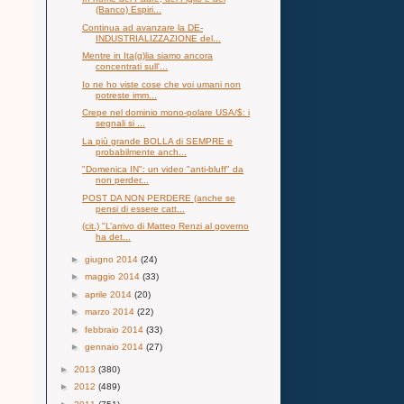
(Banco) Espiri...
Continua ad avanzare la DE-
INDUSTRIALIZZAZIONE del...
Mentre in Ita(g)lia siamo ancora
concentrati sull'...
Io ne ho viste cose che voi umani non
potreste imm...
Crepe nel dominio mono-polare USA/$: i
segnali si ...
La più grande BOLLA di SEMPRE e
probabilmente anch...
"Domenica IN": un video "anti-bluff" da
non perder...
POST DA NON PERDERE (anche se
pensi di essere catt...
(cit.) "L’arrivo di Matteo Renzi al governo
ha det...
►
giugno 2014
(24)
►
maggio 2014
(33)
►
aprile 2014
(20)
►
marzo 2014
(22)
►
febbraio 2014
(33)
►
gennaio 2014
(27)
►
2013
(380)
►
2012
(489)