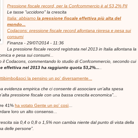
Pressione fiscale record, per la Confcommercio è al 53,2% Pil
Le tasse "uccidono" la crescita
Italia: abbiamo
la pressione fiscale effettiva più alta del
mondo...
Codacons: pressione fiscale record allontana ripresa e pesa sui
consumi
Finanza - 29/07/2014 - 11:36
La pressione fiscale record registrata nel 2013 in Italia allontana la
omica e pesa sui consumi...
o il Codacons, commentando lo studio di Confcommercio, secondo cui
e effettiva nel 2013 ha raggiunto quota 53,2%...
..
ittibimbo&soci la pensino un po' diversamente...
una evidenza empirica che ci consente di associare un’alta spesa
n’alta pressione fiscale con una bassa crescita economica”...
lare 41%
ha votato Gente un po' così
...
rdare loro un alto consenso...
escita sia 0,4 o 0,8 o 1,5% non cambia niente dal punto di vista della
na delle persone”.