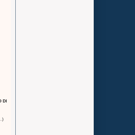
 DI
..)