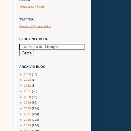
Sottoscrivi il Feed
TWITTER
Tweets di @grandebluff
CERCA NEL BLOG
ARCHIVIO BLOG
►
2026
(37)
►
2023
(1)
►
2022
(3)
►
2021
(25)
►
2020
(66)
►
2019
(86)
►
2018
(114)
►
2017
(154)
►
2016
(224)
►
2015
(224)