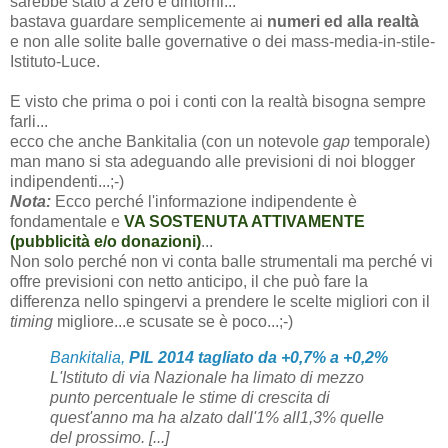
sarebbe stato a zero e dintorni...
bastava guardare semplicemente ai
numeri ed alla realtà
e non alle solite balle governative o dei mass-media-in-stile-
Istituto-Luce.
E visto che prima o poi i conti con la realtà bisogna sempre
farli...
ecco che anche Bankitalia (con un notevole
gap
temporale)
man mano si sta adeguando alle previsioni di noi blogger
indipendenti...;-)
Nota:
Ecco perché l'informazione indipendente è
fondamentale e
VA SOSTENUTA ATTIVAMENTE
(pubblicità e/o donazioni)
...
Non solo perché non vi conta balle strumentali ma perché vi
offre previsioni con netto anticipo, il che può fare la
differenza nello spingervi a prendere le scelte migliori con il
timing
migliore...e scusate se è poco...;-)
Bankitalia,
PIL 2014 tagliato da +0,7% a +0,2%
L'Istituto di via Nazionale ha limato di mezzo
punto percentuale le stime di crescita di
quest'anno ma ha alzato dall'1% all1,3% quelle
del prossimo. [...]