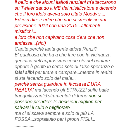
Il bello è che alcuni Italioti renziani m'attaccarono
su Twitter dando a ME del mistificatore e dicendo
che il loro idolo aveva solo citato Moody's....
Ed io a dire e ridire che non si smentisce una
previsione 2014 con una 2015...altrimenti
mistifichi...
e loro che non capivano cosa c'era che non
andasse...(sic!)
Capite perché tanta gente adora Renzi?
E' qualcosa che ha a che fare con la vicinanza
genetica nell'approssimazione e/o nel banfare...
oppure è gente in cerca solo di false speranze e
falsi alibi
per tirare a campare...mentre in realtà
si sta facendo solo del male...
perchè senza guardare in faccia la DURA
REALTA'
ma facendo gli STRUZZI sulle balle
tranquillizzanti&strumentali di turno
non si
possono prendere le decisioni migliori per
salvarsi il culo e migliorare
ma ci si scava sempre e solo di più LA
FOSSA...soprattutto per i propri FIGLI...
.................