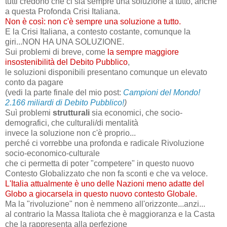
tutti credono che ci sia sempre una soluzione a tutto, anche
a questa Profonda Crisi Italiana.
Non è così: non c'è sempre una soluzione a tutto.
E la Crisi Italiana, a contesto costante, comunque la
giri...NON HA UNA SOLUZIONE.
Sui problemi di breve, come
la sempre maggiore
insostenibilità del Debito Pubblico
,
le soluzioni disponibili presentano comunque un elevato
conto da pagare
(vedi la parte finale del mio post:
Campioni del Mondo!
2.166 miliardi di Debito Pubblico!
)
Suì problemi
strutturali
sia economici, che socio-
demografici, che culturali/di mentalità
invece la soluzione non c'è proprio...
perché ci vorrebbe una profonda e radicale Rivoluzione
socio-economico-culturale
che ci permetta di poter "competere" in questo nuovo
Contesto Globalizzato che non fa sconti e che va veloce.
L'Italia attualmente è uno delle Nazioni meno adatte del
Globo a giocarsela in questo nuovo contesto Globale.
Ma la "rivoluzione" non è nemmeno all'orizzonte...anzi...
al contrario la Massa Italiota che è maggioranza e la Casta
che la rappresenta alla perfezione