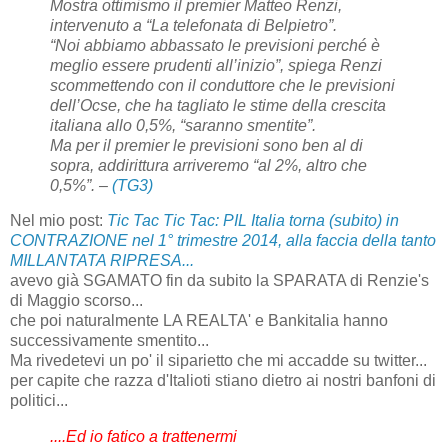
Mostra ottimismo il premier Matteo Renzi,
intervenuto a “La telefonata di Belpietro”.
“Noi abbiamo abbassato le previsioni perché è
meglio essere prudenti all’inizio”, spiega Renzi
scommettendo con il conduttore che le previsioni
dell’Ocse, che ha tagliato le stime della crescita
italiana allo 0,5%, “saranno smentite”.
Ma per il premier le previsioni sono ben al di
sopra, addirittura arriveremo “al 2%, altro che
0,5%”. –
(TG3)
Nel mio post:
Tic Tac Tic Tac: PIL Italia torna (subito) in
CONTRAZIONE nel 1° trimestre 2014, alla faccia della tanto
MILLANTATA RIPRESA...
avevo già SGAMATO fin da subito la SPARATA di Renzie's
di Maggio scorso...
che poi naturalmente LA REALTA' e Bankitalia hanno
successivamente smentito...
Ma rivedetevi un po' il siparietto che mi accadde su twitter...
per capite che razza d'Italioti stiano dietro ai nostri banfoni di
politici...
....Ed io fatico a trattenermi