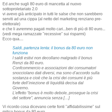
Ed anche sugli 80 euro di mancetta al nuovo
sottoproletariato 2.0
vi avevo già anticipato in tutti le salse che non sarebbero
serviti ad una cippa (al netto del marketing renziano pre-
elettorale)
e che li avremmo pagati molto cari...ben di più di 80 euro...
(vedi mega ramazzate "recessive" sui risparmi)
Ecco qua....
Saldi, partenza lenta: il bonus da 80 euro non
funziona
I saldi estivi non decollano malgrado il bonus
Renzi da 80 euro.
Confcommercio e associazioni dei consumatori
snocciolano dati diversi, ma sono d’accordo sulla
sostanza e cioè che la crisi dei consumi è più
forte dell’iniezione di liquidità decisa dal
Governo.
L’effetto “bonus è molto debole, prosegue la crisi
del settore”, annuncia senza […]
Vi ricordo cosa dicevano certe fonti "affidabilissime" sul
mitico bonus da 80 euro