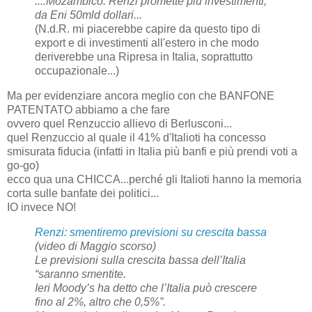
....Mozambico: Renzi promette più investimenti,
da Eni 50mld dollari...
(N.d.R. mi piacerebbe capire da questo tipo di
export e di investimenti all'estero in che modo
deriverebbe una Ripresa in Italia, soprattutto
occupazionale...)
Ma per evidenziare ancora meglio con che BANFONE
PATENTATO abbiamo a che fare
ovvero quel Renzuccio allievo di Berlusconi...
quel Renzuccio al quale il 41% d'Italioti ha concesso
smisurata fiducia (infatti in Italia più banfi e più prendi voti a
go-go)
ecco qua una CHICCA...perché gli Italioti hanno la memoria
corta sulle banfate dei politici...
IO invece NO!
Renzi: smentiremo previsioni su crescita bassa
(video di Maggio scorso)
Le previsioni sulla crescita bassa dell’Italia
“saranno smentite.
Ieri Moody’s ha detto che l’Italia può crescere
fino al 2%, altro che 0,5%”.