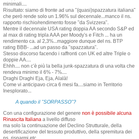
minimali....
Risultato: siamo di fronte ad una "(quasi)spazzatura italiana"
che però rende solo un 1.96% sul decennale...manco il ns.
rapporto rischio/rendimento fosse "da Svizzera".
Mentre il decennale USA rating doppia AA secondo S&P ed
al max di rating tripla AAA per Moody's e Fitch ... ha un
rendimento ca. al 2,3%...maggiore dunque del ns. BTP
rating BBB- ...ad un passo da "spazzatura".
Stesso discorso facendo i raffronti con UK ed altre Triple o
doppie AA....
Ehhh.... non c'è più la bella junk-spazzatura di una volta che
rendeva minimo il 6% - 7%....
Draghi Draghi Eja, Eja, Alalà!
Come vi anticipavo circa 6 mesi fa....siamo in Territorio
Inesplorato...
A quando il "SORPASSO"?
Con una configurazione del genere
non è possibile alcuna
Rinascita Italiana
a livello diffuso
ma solo la continuazione del Declino Strutturale, della
desertificazione del tessuto produttivo, della spremitura dei
ns. risparmi etc