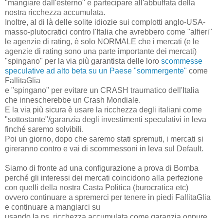
"mangiare dall'esterno" e partecipare all'abbuffata della
nostra ricchezza accumulata.
Inoltre, al di là delle solite idiozie sui complotti anglo-USA-
masso-plutocratici contro l'Italia che avrebbero come "alfieri"
le agenzie di rating, è solo NORMALE che i mercati (e le
agenzie di rating sono una parte importante dei mercati)
"spingano" per la via più garantista delle loro
scommesse
speculative ad alto beta su un Paese "sommergente"
come
FallitaGlia
e "spingano" per evitare un CRASH traumatico dell'Italia
che innescherebbe un Crash Mondiale.
E la via più sicura è usare la ricchezza degli italiani come
"sottostante"/garanzia degli investimenti speculativi in leva
finché saremo solvibili.
Poi un giorno, dopo che saremo stati spremuti, i mercati si
gireranno contro e vai di scommessoni in leva sul Default.
Siamo di fronte ad una configurazione a prova di Bomba
perché gli interessi dei mercati coincidono alla perfezione
con quelli della nostra Casta Politica (burocratica etc)
ovvero continuare a spremerci per tenere in piedi FallitaGlia
e continuare a mangiarci su
usando la ns. ricchezza accumulata come garanzia oppure