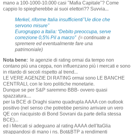
mano a 100-1000-10.000 casi "Mafia Capitale"? Come
cappio lo spiegherebbe ai suoi elettori?? Suvvia...
Merkel, riforme Italia insufficienti"Ue dice che
servono misure"
Eurogruppo a Italia: “Debito preoccupa, serve
correzione 0,5% Pil a marzo”
(= continuate a
spremere ed eventualmente fare una
patrimoniale)
Nota bene:
le agenzie di rating ormai da tempo non
contano più una ceppa, non influenzano più i mercati e sono
in ritardo di secoli rispetto al trend...
LE VERE AGENZIE DI RATING ormai sono LE BANCHE
CENTRALI, con le loro politiche monetarie.
Dunque se per S&P saremmo BBB- ovvero quasi
spazzatura....
per la BCE di Draghi siamo quadrupla AAAA con outlook
positivo (nel senso che potrebbe persino arrivare un vero
QE con riacquisto di Bond Sovrani da parte della stessa
BCE)...
ed i Mercati si adeguano al rating AAAA dell'ItaGlia
strappandosi di mano i ns. Bot&BTP a rendimenti