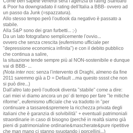
Come ben sapete venerdì sera l'agenzia di rating Standard
& Poor ha downgradato il rating dell'Italia a BBB- ovvero ad
un passo da Junk (=spazzatura).
Allo stesso tempo però l'outlook da negativo è passato a
stabile.
Alla S&P sono dei gran furbetti... ;-)
Da un lato fotografano semplicemente l'ovvio...
ovvero che senza crescita (eufemismo ufficiale per
"depressione economica infinita") e con il debito pubblico
che continua a salire,
la situazione tende sempre più al NON-sostenibile e dunque
vai di BBB- ...
(Nota inter nos
: senza l'intervento di Draghi, almeno da fine
2011 saremmo già a D = Default ...ma questo sssst che non
si può dire...)
Dall'altro lato però l'outlook diventa "stabile" come a dire:
cari miei vi diamo ancora un po' di tempo per fare "le mitiche
riforme", eufemismo ufficiale che va tradotto in "per
continuare a tassare&spremere la ricchezza privata degli
italiani che è garanzia di solvibilità" + eventuali patrimoniali
straordinarie in caso di bisogno (perché in realtà siamo già
pieni di patrimonialine ordinarie&mascherate&pure ripetitive
che man mano ci stanno svuotando i porcellini...)