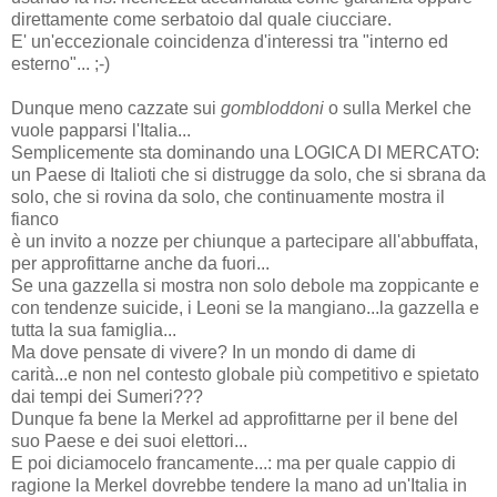
direttamente come serbatoio dal quale ciucciare.
E' un'eccezionale coincidenza d'interessi tra "interno ed
esterno"... ;-)
Dunque meno cazzate sui
gombloddoni
o sulla Merkel che
vuole papparsi l'Italia...
Semplicemente sta dominando una LOGICA DI MERCATO:
un Paese di Italioti che si distrugge da solo, che si sbrana da
solo, che si rovina da solo, che continuamente mostra il
fianco
è un invito a nozze per chiunque a partecipare all'abbuffata,
per approfittarne anche da fuori...
Se una gazzella si mostra non solo debole ma zoppicante e
con tendenze suicide, i Leoni se la mangiano...la gazzella e
tutta la sua famiglia...
Ma dove pensate di vivere? In un mondo di dame di
carità...e non nel contesto globale più competitivo e spietato
dai tempi dei Sumeri???
Dunque fa bene la Merkel ad approfittarne per il bene del
suo Paese e dei suoi elettori...
E poi diciamocelo francamente...: ma per quale cappio di
ragione la Merkel dovrebbe tendere la mano ad un'Italia in