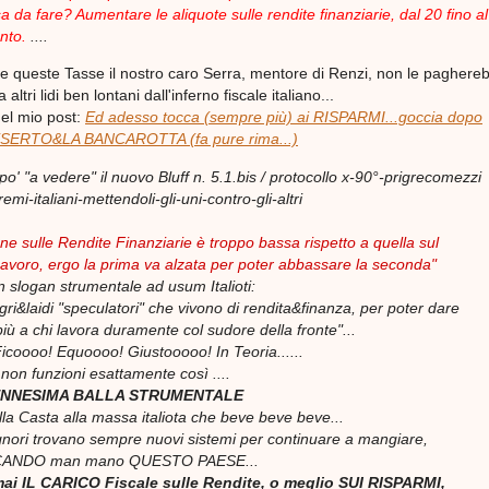
 da fare? Aumentare le aliquote sulle rendite finanziarie, dal 20 fino al
ento.
....
che queste Tasse il nostro caro Serra, mentore di Renzi, non le paghere
altri lidi ben lontani dall'inferno fiscale italiano...
el mio post:
Ed adesso tocca (sempre più) ai RISPARMI...goccia dopo
 DESERTO&LA BANCAROTTA (fa pure rima...)
o' "a vedere" il nuovo Bluff
n. 5.1.bis / protocollo x-90°-prigrecomezzi
emi-italiani-mettendoli-gli-uni-contro-gli-altri
ne sulle Rendite Finanziarie è troppo bassa rispetto a quella sul
avoro, ergo la prima va alzata per poter abbassare la seconda"
n slogan strumentale
ad usum
Italioti:
gri&laidi "speculatori" che vivono di rendita&finanza, per poter dare
iù a chi lavora duramente col sudore della fronte"...
coooo! Equoooo! Giustooooo! In Teoria......
non funzioni esattamente così ....
 l'ENNESIMA BALLA STRUMENTALE
lla Casta alla massa italiota che beve beve beve...
gnori trovano sempre nuovi sistemi per continuare a mangiare,
CANDO man mano QUESTO PAESE...
rmai IL CARICO Fiscale sulle Rendite, o meglio SUI RISPARMI,