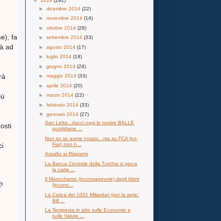
▼
2014
(292)
►
dicembre 2014
(22)
►
novembre 2014
(14)
►
ottobre 2014
(28)
e), fa
►
settembre 2014
(33)
rà ad
►
agosto 2014
(17)
►
luglio 2014
(19)
►
giugno 2014
(24)
rà
►
maggio 2014
(33)
►
aprile 2014
(20)
iù
►
marzo 2014
(22)
►
febbraio 2014
(33)
▼
gennaio 2014
(27)
San Letta...dacci oggi le nostre BALLE
osti
quotidiane ...
Non so se avete notato...ma su FCA (ex-
Fiat) non h...
ci
Assalto ai Risparmi
La Banca Centrale della Turchia si gioca
la carta ...
Il Masochismo (inconsapevole) degli Idioti
?
(incons...
La Carica dei 1001 Miliardari (per la serie:
Bill ...
La Tempesta in atto sulle Economie e
sulle Valute ...