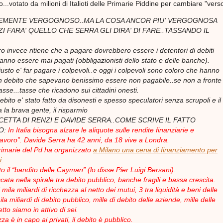
o...votato da milioni di Italioti delle Primarie Piddine per cambiare "verso
ICEMENTE VERGOGNOSO..MA LA COSA ANCOR PIU' VERGOGNOSA
ZI FARA' QUELLO CHE SERRA GLI DIRA' DI FARE..TASSANDO IL
ro invece ritiene che a pagare dovrebbero essere i detentori di debiti
anno essere mai pagati (obbligazionisti dello stato e delle banche).
giusto e' far pagare i colpevoli..e oggi i colpevoli sono coloro che hanno
n debito che sapevano benissimo essere non pagabile..se non a fronte
asse...tasse che ricadono sui cittadini onesti.
 debito e' stato fatto da disonesti e spesso speculatori senza scrupoli e il
 la brava gente, il risparmio
CETTA DI RENZI E DAVIDE SERRA..COME SCRIVE IL FATTO
O:
In Italia bisogna alzare le aliquote sulle rendite finanziarie e
 lavoro”. Davide Serra ha 42 anni, da 18 vive a Londra.
rimarie del Pd ha organizzato
a Milano una cena di finanziamento per
i
.
o il “bandito delle Cayman” (lo disse Pier Luigi Bersani).
occata nella spirale tra debito pubblico, banche fragili e bassa crescita.
ila miliardi di ricchezza al netto dei mutui, 3 tra liquidità e beni delle
la miliardi di debito pubblico, mille di debito delle aziende, mille delle
tto siamo in attivo di sei.
za è in capo ai privati, il debito è pubblico.