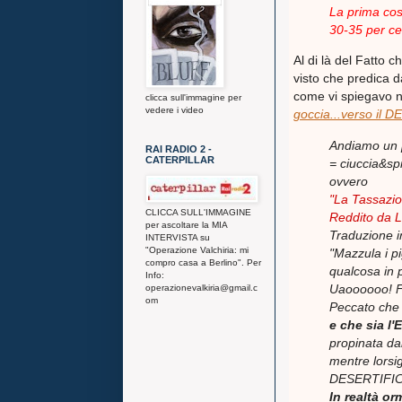
La prima cosa
30-35 per c
Al di là del Fatto 
visto che predica da 
come vi spiegavo n
clicca sull'immagine per
vedere i video
goccia...verso il
Andiamo un p
RAI RADIO 2 -
CATERPILLAR
= ciuccia&spr
ovvero
"La Tassazio
CLICCA SULL'IMMAGINE
Reddito da L
per ascoltare la MIA
Traduzione i
INTERVISTA su
"Operazione Valchiria: mi
"Mazzula i pi
compro casa a Berlino". Per
qualcosa in p
Info:
Uaoooooo! Fi
operazionevalkiria@gmail.c
om
Peccato che 
e che sia
propinata da
mentre lorsi
DESERTIFI
In realtà o