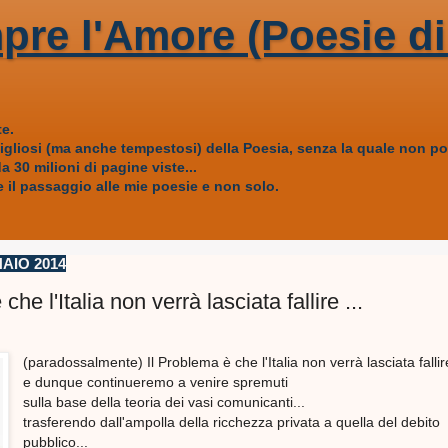
pre l'Amore (Poesie di
e.
vigliosi (ma anche tempestosi) della Poesia, senza la quale non
 30 milioni di pagine viste...
 il passaggio alle mie poesie e non solo.
AIO 2014
che l'Italia non verrà lasciata fallire ...
(paradossalmente) Il Problema è che l'Italia non verrà lasciata fallire
e dunque continueremo a venire spremuti
sulla base della teoria dei vasi comunicanti...
trasferendo dall'ampolla della ricchezza privata a quella del debito
pubblico...