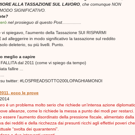
ERIORE ALLA TASSAZIONE SUL LAVORO
, che comunque NON
MODO SIGNIFICATIVO.
ete?
rerò
nel prosieguo di questo Post................
vi spiegavo, l'aumento della Tassazione SUI RISPARMI
E
ad alleggerire in modo significativo la tassazione sul reddito
lo deleterio, su più livelli. Punto.
o meglio a capire
ià FALLITA dal 2011 (come vi spiego da tempo)
a fallire ...
..
tag su twitter: #LOSPREADSOTTO200LOPAGHIAMONOI
l 2011, ecco le prove
 2014
uro è un problema molto serio che richiede un’intensa azione diplomati
ove alleanze, come lo richiede la messa a punto dei modi per restarci.
essere l’aumento disordinato della pressione fiscale, alimentato dalla
iva dei redditi e della ricchezza dai presunti ricchi agli effettivi poveri che
attuale “svolta dei quarantenni”.
dono a due interventi urgenti,