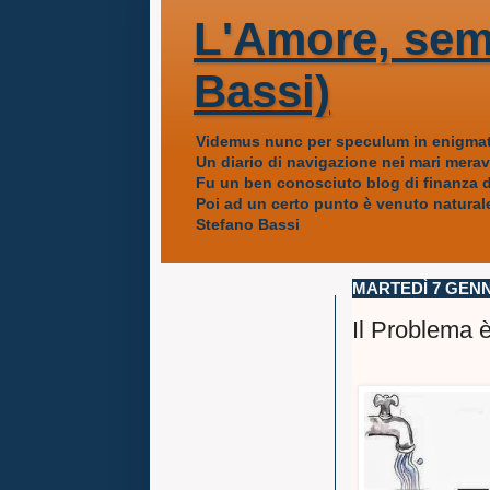
L'Amore, sem
Bassi)
Videmus nunc per speculum in enigmat
Un diario di navigazione nei mari mera
Fu un ben conosciuto blog di finanza da
Poi ad un certo punto è venuto naturale
Stefano Bassi
MARTEDÌ 7 GENN
Il Problema è 