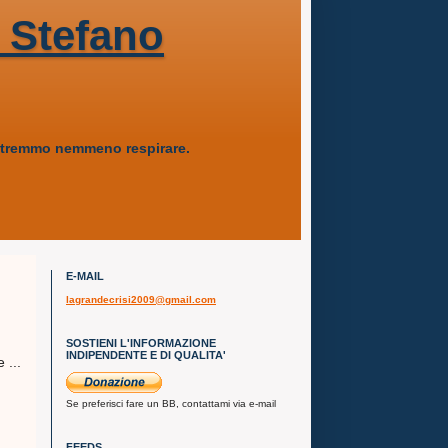
 Stefano
 potremmo nemmeno respirare.
E-MAIL
lagrandecrisi2009@gmail.com
SOSTIENI L'INFORMAZIONE
INDIPENDENTE E DI QUALITA'
 ...
Se preferisci fare un BB, contattami via e-mail
FEEDS