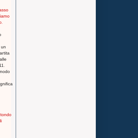
tasso
 siamo
o.
o
è un
rtita
alle
11.
n modo
gnifica
 tondo
i