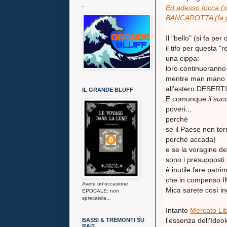
.
Ed adesso tocca (
BANCAROTTA (fa pu
Il "bello" (si fa pe
il tifo per questa "
una cippa:
loro continueranno 
mentre man mano lo
all'estero DESER
IL GRANDE BLUFF
E comunque
il suc
poveri...
perchè
se il Paese non tor
perchè accada)
e se la voragine dei
sono i presupposti p
è inutile fare patr
che in compenso I
Avete un'occasione
Mica sarete così in
EPOCALE: non
sprecatela...
Intanto
Mercato Lib
l'essenza dell'Ideo
BASSI & TREMONTI SU
RAI2