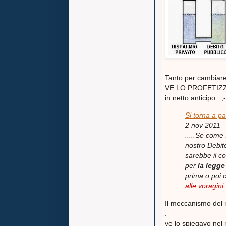
Tanto per cambiar
VE LO PROFETIZZ
in netto anticipo...;-
Si torna a pa
2 nov 2011
.....Se come 
nostro Debit
sarebbe il co
per
la legge
prima o poi
alle voragini 
Il meccanismo del nu
.
ve lo spiegavo nel