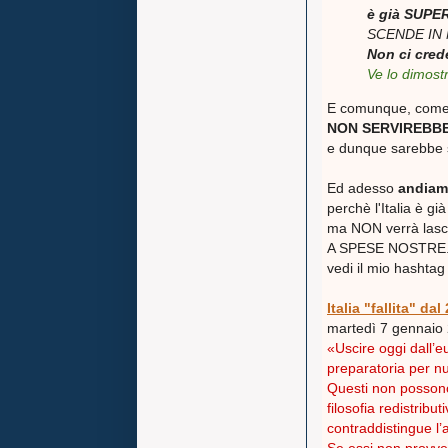
è già SUP
SCENDE IN 
Non ci cred
Ve lo dimost
E comunque, come 
NON SERVIREBB
e dunque sarebbe so
Ed adesso
andiam
perchè l'Italia è g
ma NON verrà lasciat
A SPESE NOSTRE..
vedi il mio hash
Italia "fallita" da
martedì 7 gennaio
«Uscire oggi dall’e
preparatoria per nu
Questi non possono 
filosofia redistribut
contraddistingue l’
Se essi non provve