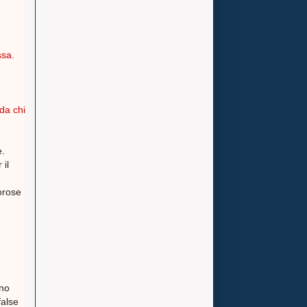
ssa.
 da chi
e.
 il
orose
ono
false