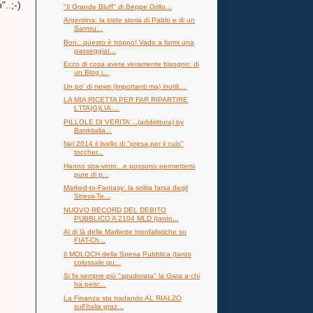
"..;-)
"Il Grande Bluff" di Beppe Grillo...
Argentina: la triste storia di Pablo e di un
Samsu...
Bon...questo è troppo! Vado a farmi una
passeggiat...
Ecco di cosa avete veramente bisogno: di
un Blog i...
Un po' di news (importanti ma) inutili....
LA MIA RICETTA PER FAR RIPARTIRE
L'ITA(G)LIA....
PILLOLE DI VERITA'...(addirittura) by
Bankitalia...
Nel 2014 il livello di "presa per il culo"
toccher...
Hanno stra-vinto...e possono permettersi
pure di p...
Marked-to-Fantasy: la solita farsa degli
Stress-Te...
NUOVO RECORD DEL DEBITO
PUBBLICO A 2104 MLD (tanto...
Al di là delle Markette trionfalistiche su
FIAT-Ch...
Il MOLOCH della Spesa Pubblica (tanto
colossale qu...
Si fa sempre più "spudorata" la Gara a chi
ha pesc...
La Finanza sta tradando AL RIALZO
sull'Italia graz...