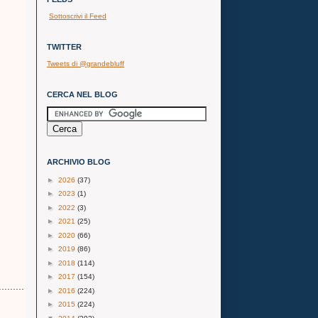
Sottoscrivi il Feed
TWITTER
Tweets di @grandebluff
CERCA NEL BLOG
ARCHIVIO BLOG
►
2026
(37)
►
2023
(1)
►
2022
(3)
►
2021
(25)
►
2020
(66)
►
2019
(86)
►
2018
(114)
►
2017
(154)
......
►
2016
(224)
►
2015
(224)