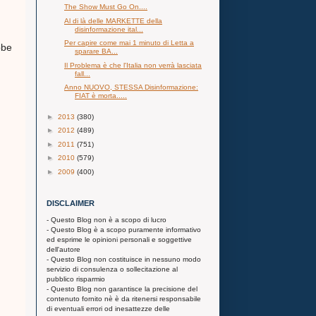
The Show Must Go On....
Al di là delle MARKETTE della
disinformazione ital...
Per capire come mai 1 minuto di Letta a
bbe
sparare BA...
Il Problema è che l'Italia non verrà lasciata
fall...
Anno NUOVO, STESSA Disinformazione:
FIAT è morta.....
►
2013
(380)
►
2012
(489)
►
2011
(751)
►
2010
(579)
►
2009
(400)
DISCLAIMER
- Questo Blog non è a scopo di lucro
- Questo Blog è a scopo puramente informativo
ed esprime le opinioni personali e soggettive
dell'autore
- Questo Blog non costituisce in nessuno modo
servizio di consulenza o sollecitazione al
pubblico risparmio
- Questo Blog non garantisce la precisione del
contenuto fornito nè è da ritenersi responsabile
di eventuali errori od inesattezze delle