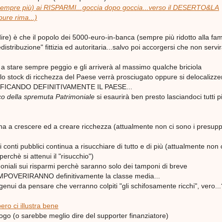
sempre più) ai RISPARMI...goccia dopo goccia...verso il DESERTO&LA
re rima...)
r dire) è che il popolo dei 5000-euro-in-banca (sempre più ridotto alla fam
redistribuzione" fittizia ed autoritaria...salvo poi accorgersi che non servi
a stare sempre peggio e gli arriverà al massimo qualche briciola
 stock di ricchezza del Paese verrà prosciugato oppure si delocalizze
TIFICANDO DEFINITIVAMENTE IL PAESE...
co della spremuta Patrimoniale
si esaurirà ben presto lasciandoci tutti p
na a crescere ed a creare ricchezza (attualmente non ci sono i presupp
 conti pubblici continua a risucchiare di tutto e di più (attualmente non 
erchè si attenui il "risucchio")
imoniali sui risparmi perchè saranno solo dei tamponi di breve
MPOVERIRANNO definitivamente la classe media...
genui da pensare che verranno colpiti "gli schifosamente ricchi", vero...
ero ci illustra bene
logo (o sarebbe meglio dire del supporter finanziatore)