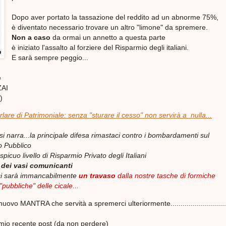
Dopo aver portato la tassazione del reddito ad un abnorme 75%,
è diventato necessario trovare un altro "limone" da spremere.
Non a caso
da ormai un annetto a questa parte
è iniziato l'assalto al forziere del Risparmio degli italiani.
E sarà sempre peggio...
e
AI
)
rlare di Patrimoniale: senza "sturare il cesso" non servirà a nulla...
si narra...la principale difesa rimastaci contro i bombardamenti sul
o Pubblico
spicuo livello di Risparmio Privato degli Italiani
 dei vasi comunicanti
 ci sarà immancabilmente
un travaso
dalla nostre tasche di formiche
"pubbliche" delle cicale...
ovo MANTRA che servità a spremerci ulteriormente..............................
 mio recente post (da non perdere)