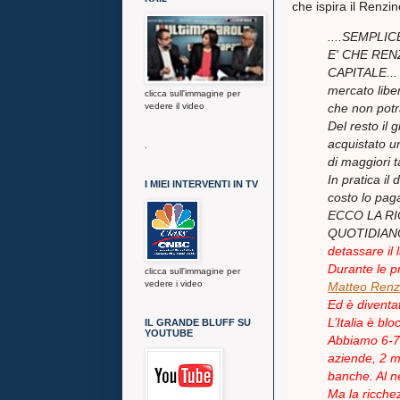
che ispira il Renzin
....SEMPL
E' CHE REN
CAPITALE...
mercato libe
clicca sull'immagine per
che non potr
vedere il video
Del resto il 
acquistato u
.
di maggiori t
In pratica il
I MIEI INTERVENTI IN TV
costo lo paga
ECCO LA RI
QUOTIDIAN
detassare il
Durante le p
clicca sull'immagine per
vedere i video
Matteo Renz
Ed è diventat
L’Italia è bl
IL GRANDE BLUFF SU
YOUTUBE
Abbiamo 6-7 m
aziende, 2 mi
banche. Al ne
Ma la ricchez