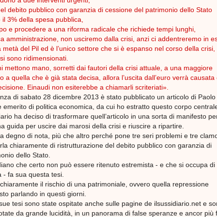
 del debito pubblico con garanzia di cessione del patrimonio dello Stato
o il 3% della spesa pubblica,
po e procedere a una riforma radicale che richiede tempi lunghi,
ca amministrazione, non usciremo dalla crisi, anzi ci addentreremo in e
 metà del Pil ed è l’unico settore che si è espanso nel corso della crisi,
i si sono ridimensionati.
i mettono mano, sorretti dai fautori della crisi attuale, a una maggiore
o a quella che è già stata decisa, allora l’uscita dall’euro verrà causata
isione. Einaudi non esiterebbe a chiamarli scriteriati».
za di sabato 28 dicembre 2013 è stato pubblicato un articolo di Paolo
emerito di politica economica, da cui ho estratto questo corpo central
iario ha deciso di trasformare quell’articolo in una sorta di manifesto per
 guida per uscire dai marosi della crisi e riuscire a ripartire.
a degno di nota, più che altro perché pone tre seri problemi e tre clam
arla chiaramente di ristrutturazione del debito pubblico con garanzia di
onio dello Stato.
iano che certo non può essere ritenuto estremista - e che si occupa di
- fa sua questa tesi.
 chiaramente il rischio di una patrimoniale, ovvero quella repressione
 sto parlando in questi giorni.
ue tesi sono state ospitate anche sulle pagine de ilsussidiario.net e s
tate da grande lucidità, in un panorama di false speranze e ancor più 