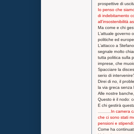
prospettive di uscita
Io penso che siamo 
di indebitamento co
all’insostenibilità 
Ma come e chi gest
L’attuale governo 
politiche ed europ
L’attacco a Stefano
segnale molto chia
tutta politica sulla
imprese, che muoio
Spacciare la disces
serio di intervenire
Direi di no, il prob
la via greca senza 
Alle nostre banche, 
Questo è il nodo: c
E chi gestirà questa o
...........
In camera ca
che ci sono stati m
pensioni e stipendi
Come ha continuato 