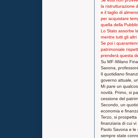
la ristrutturazione
e il taglio di almen
per acquistare tem
quella della Pubbli
Lo Stato assorbe la
mentre tutti gli altr
Se poi i quarantenn
patrimoniale rispett
prenderà questa dec
Su MF-Milano Finan
Savona, professore 
Il quotidiano finanz
governo attuale, una
Mi pare un qualcos
novità. Primo, si p
cessione del patrim
Secondo, un quotid
economia e finanza 
Terzo, si prospetta
finanziaria di cui vi
Paolo Savona e le s
sempre state conno