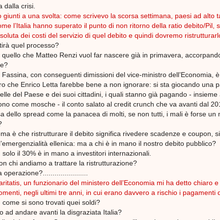
 dalla crisi.
giunti a una svolta: come scrivevo la scorsa settimana, paesi ad alto 
me l’Italia hanno superato il punto di non ritorno della ratio debito/Pil,
assoluta dei costi del servizio di quel debito e quindi dovremo ristrutturarl
irà quel processo?
o quello che Matteo Renzi vuol far nascere già in primavera, accorpand
ee?
 Fassina, con conseguenti dimissioni del vice-ministro dell’Economia, 
ro che Enrico Letta farebbe bene a non ignorare: si sta giocando una pa
 pelle del Paese e dei suoi cittadini, i quali stanno già pagando - insieme 
no come mosche - il conto salato al credit crunch che va avanti dal 20
a dello spread come la panacea di molti, se non tutti, i mali è forse u
?
lema è che ristrutturare il debito significa rivedere scadenze e coupon, si
l’emergenzialità ellenica: ma a chi è in mano il nostro debito pubblico?
solo il 30% è in mano a investitori internazionali.
on chi andiamo a trattare la ristrutturazione?
perazione?.......................
ritatis, un funzionario del ministero dell’Economia mi ha detto chiaro e
omenti, negli ultimi tre anni, in cui erano davvero a rischio i pagamenti d
:
come si sono trovati quei soldi?
ad andare avanti la disgraziata Italia?