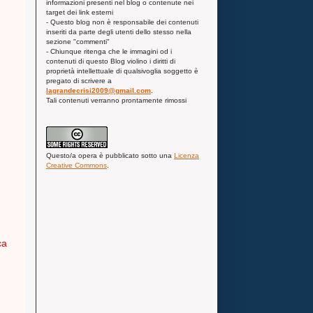
informazioni presenti nel blog o contenute nei
target dei link esterni
- Questo blog non è responsabile dei contenuti
inseriti da parte degli utenti dello stesso nella
sezione "commenti"
- Chiunque ritenga che le immagini od i
contenuti di questo Blog violino i diritti di
proprietà intellettuale di qualsivoglia soggetto è
pregato di scrivere a
lagrandecrisi2009@gmail.com
.
Tali contenuti verranno prontamente rimossi
Questo/a
opera
è pubblicato sotto una
Licenza
Creative Commons
.
ca